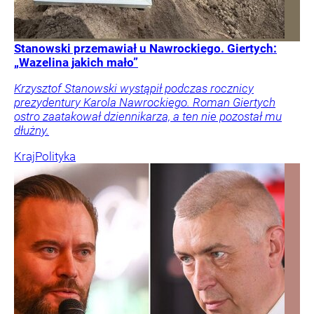
Stanowski przemawiał u Nawrockiego. Giertych:
„Wazelina jakich mało”
Krzysztof Stanowski wystąpił podczas rocznicy
prezydentury Karola Nawrockiego. Roman Giertych
ostro zaatakował dziennikarza, a ten nie pozostał mu
dłużny.
Kraj
Polityka