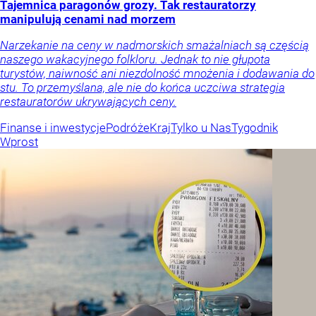
Tajemnica paragonów grozy. Tak restauratorzy
manipulują cenami nad morzem
Narzekanie na ceny w nadmorskich smażalniach są częścią
naszego wakacyjnego folkloru. Jednak to nie głupota
turystów, naiwność ani niezdolność mnożenia i dodawania do
stu. To przemyślana, ale nie do końca uczciwa strategia
restauratorów ukrywających ceny.
Finanse i inwestycje
Podróże
Kraj
Tylko u Nas
Tygodnik
Wprost