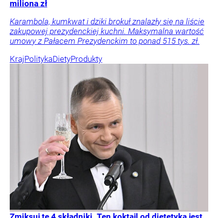
miliona zł
Karambola, kumkwat i dziki brokuł znalazły się na liście
zakupowej prezydenckiej kuchni. Maksymalna wartość
umowy z Pałacem Prezydenckim to ponad 515 tys. zł.
Kraj
Polityka
Diety
Produkty
Zmiksuj te 4 składniki. Ten koktajl od dietetyka jest