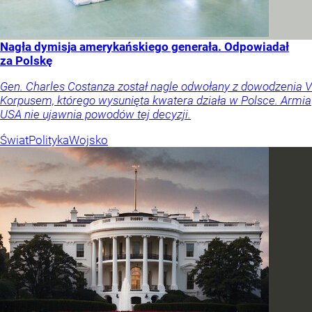
Nagła dymisja amerykańskiego generała. Odpowiadał
za Polskę
Gen. Charles Costanza został nagle odwołany z dowodzenia V
Korpusem, którego wysunięta kwatera działa w Polsce. Armia
USA nie ujawnia powodów tej decyzji.
Świat
Polityka
Wojsko