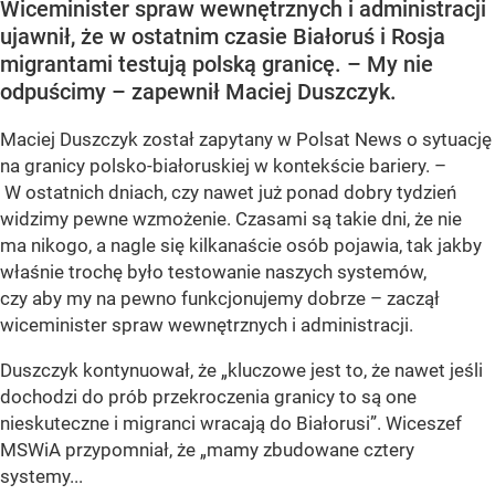
Wiceminister spraw wewnętrznych i administracji
ujawnił, że w ostatnim czasie Białoruś i Rosja
migrantami testują polską granicę. – My nie
odpuścimy – zapewnił Maciej Duszczyk.
Maciej Duszczyk został zapytany w Polsat News o sytuację
na granicy polsko-białoruskiej w kontekście bariery. –
W ostatnich dniach, czy nawet już ponad dobry tydzień
widzimy pewne wzmożenie. Czasami są takie dni, że nie
ma nikogo, a nagle się kilkanaście osób pojawia, tak jakby
właśnie trochę było testowanie naszych systemów,
czy aby my na pewno funkcjonujemy dobrze – zaczął
wiceminister spraw wewnętrznych i administracji.
Duszczyk kontynuował, że „kluczowe jest to, że nawet jeśli
dochodzi do prób przekroczenia granicy to są one
nieskuteczne i migranci wracają do Białorusi”. Wiceszef
MSWiA przypomniał, że „mamy zbudowane cztery
systemy...