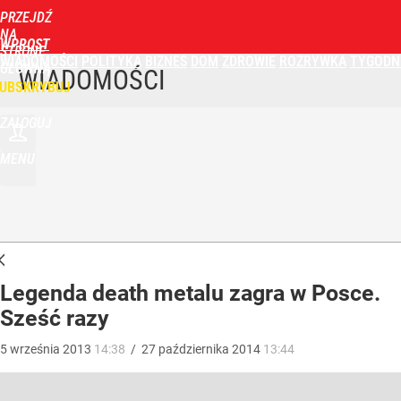
PRZEJDŹ
NA
WPROST
STRONĘ
WIADOMOŚCI
POLITYKA
BIZNES
DOM
ZDROWIE
ROZRYWKA
TYGODN
GŁÓWNĄ
WIADOMOŚCI
UBSKRYBUJ
ZALOGUJ
MENU
Legenda death metalu zagra w Posce.
Sześć razy
5
września
2013
14:38
/
27
października
2014
13:44