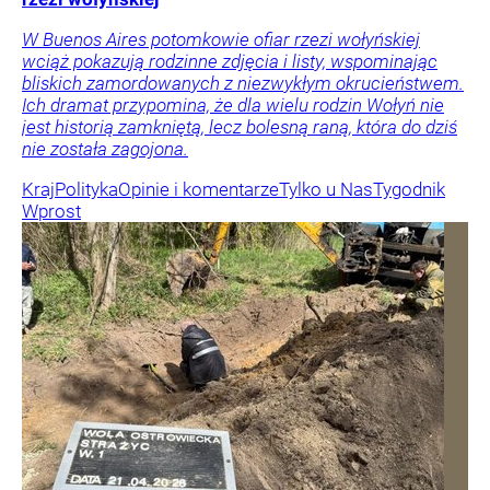
W Buenos Aires potomkowie ofiar rzezi wołyńskiej
wciąż pokazują rodzinne zdjęcia i listy, wspominając
bliskich zamordowanych z niezwykłym okrucieństwem.
Ich dramat przypomina, że dla wielu rodzin Wołyń nie
jest historią zamkniętą, lecz bolesną raną, która do dziś
nie została zagojona.
Kraj
Polityka
Opinie i komentarze
Tylko u Nas
Tygodnik
Wprost