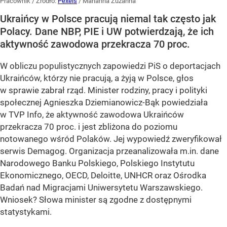
Pracownik
/ Źródło:
Pexels
/
Marianna Zuzanna
Ukraińcy w Polsce pracują niemal tak często jak
Polacy. Dane NBP, PIE i UW potwierdzają, że ich
aktywność zawodowa przekracza 70 proc.
W obliczu populistycznych zapowiedzi PiS o deportacjach
Ukraińców, którzy nie pracują, a żyją w Polsce, głos
w sprawie zabrał rząd. Minister rodziny, pracy i polityki
społecznej Agnieszka Dziemianowicz-Bąk powiedziała
w TVP Info, że aktywność zawodowa Ukraińców
przekracza 70 proc. i jest zbliżona do poziomu
notowanego wśród Polaków. Jej wypowiedź zweryfikował
serwis Demagog. Organizacja przeanalizowała m.in. dane
Narodowego Banku Polskiego, Polskiego Instytutu
Ekonomicznego, OECD, Deloitte, UNHCR oraz Ośrodka
Badań nad Migracjami Uniwersytetu Warszawskiego.
Wniosek? Słowa minister są zgodne z dostępnymi
statystykami.