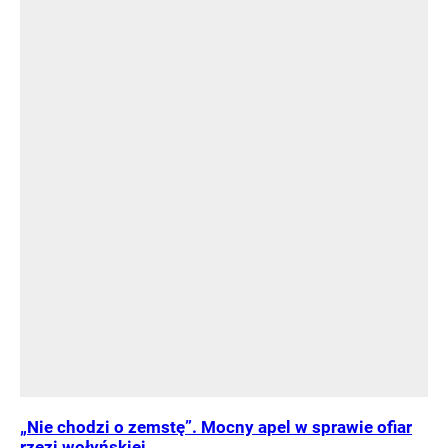
„Nie chodzi o zemstę”. Mocny apel w sprawie ofiar
rzezi wołyńskiej