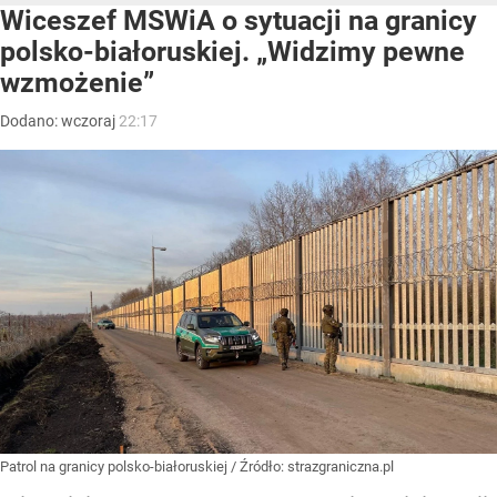
Wiceszef MSWiA o sytuacji na granicy
polsko-białoruskiej. „Widzimy pewne
wzmożenie”
Dodano:
wczoraj
22:17
Patrol na granicy polsko-białoruskiej
/ Źródło:
strazgraniczna.pl