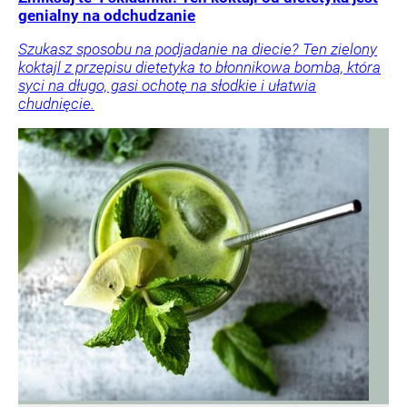
genialny na odchudzanie
Szukasz sposobu na podjadanie na diecie? Ten zielony
koktajl z przepisu dietetyka to błonnikowa bomba, która
syci na długo, gasi ochotę na słodkie i ułatwia
chudnięcie.