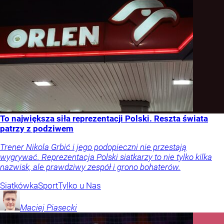
To największa siła reprezentacji Polski. Reszta świata
patrzy z podziwem
Trener Nikola Grbić i jego podopieczni nie przestają
wygrywać. Reprezentacja Polski siatkarzy to nie tylko kilka
nazwisk, ale prawdziwy zespół i grono bohaterów.
Siatkówka
Sport
Tylko u Nas
Maciej
Piasecki