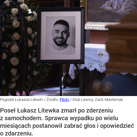
Pogrzeb Łukasza Litewki
/ Źródło:
Flickr
/
Klub Lewicy, Zack Masternak
Poseł Łukasz Litewka zmarł po zderzeniu
z samochodem. Sprawca wypadku po wielu
miesiącach postanowił zabrać głos i opowiedzieć
o zdarzeniu.