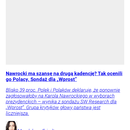
Nawrocki ma szansę na drugą kadencję? Tak ocenili
go Polacy. Sondaż dla „Wprost”
Blisko 39 proc. Polek i Polaków deklaruje, że ponownie
zagłosowałoby na Karola Nawrockiego w wyborach
prezydenckich – wynika z sondażu SW Research dla
„Wprost”. Grupa krytyków głowy państwa jest
liczniejsza.