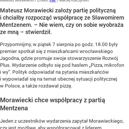
Mateusz Morawiecki
/ Źródło:
PAP
/
Maciej Kulczyński
Mateusz Morawiecki założy partię polityczną
i chciałby rozpocząć współpracę ze Sławomirem
Mentzenem. – Nie wiem, czy on sobie wyobraża
ze mną – stwierdził.
Przypomnijmy, w piątek 7 sierpnia po godz. 18.00 były
premier spotkał się z mieszkańcami wrocławskiego
Jagodna, gdzie promuje swoje stowarzyszenie Rozwój
Plus. Wydarzenie odbyło się pod hasłem
„Pizza, mikrofon
i wy”
. Polityk odpowiadał na pytania mieszkańców
i wypowiadał się na temat obecnej sytuacji politycznej
w Polsce, a także rozdawał pizzę.
Morawiecki chce współpracy z partią
Mentzena
Jeden z uczestników wydarzenia zapytał Morawieckiego,
czy jest możliwe, aby współpracował z liderem