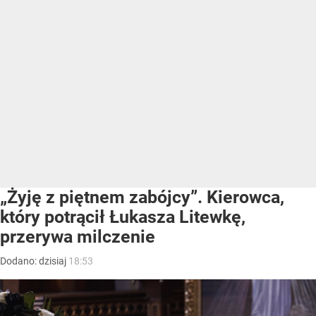
„Żyję z piętnem zabójcy”. Kierowca,
który potrącił Łukasza Litewkę,
przerywa milczenie
Dodano:
dzisiaj
18:53