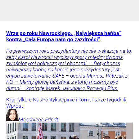
Wrze po roku Nawrockiego. „Największa hańba”
kontra „Cała Europa nam go zazdrości”
Po pierwszym roku prezydentury nic nie wskazuje na to,
żeby Karol Nawrocki wyciszył spory między dwoma
zwaśnionymi politycznymi obozami. – Dotychczas
największą hańbą na karcie jego prezydentury jest
chyba zawetowanie SAFE – ocenia Mariusz Witczak z
KO. – Mamy głowę państwa, z której możemy być
dumni – kontruje Marek Jakubiak z Rozwoju Plus.
Kraj
Tylko u Nas
Polityka
Opinie i komentarze
Tygodnik
Wprost
Magdalena
Frindt