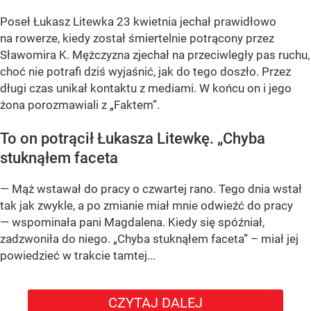
Poseł Łukasz Litewka 23 kwietnia jechał prawidłowo
na rowerze, kiedy został śmiertelnie potrącony przez
Sławomira K. Mężczyzna zjechał na przeciwległy pas ruchu,
choć nie potrafi dziś wyjaśnić, jak do tego doszło. Przez
długi czas unikał kontaktu z mediami. W końcu on i jego
żona porozmawiali z „Faktem”.
To on potrącił Łukasza Litewkę. „Chyba
stuknąłem faceta
— Mąż wstawał do pracy o czwartej rano. Tego dnia wstał
tak jak zwykle, a po zmianie miał mnie odwieźć do pracy
— wspominała pani Magdalena. Kiedy się spóźniał,
zadzwoniła do niego. „Chyba stuknąłem faceta” – miał jej
powiedzieć w trakcie tamtej...
CZYTAJ DALEJ