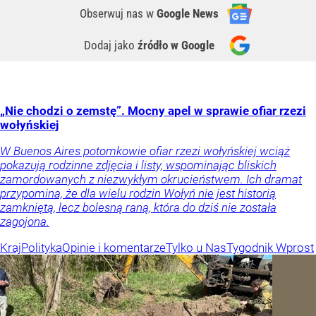
Obserwuj nas
w
Google News
Dodaj jako
źródło w Google
„Nie chodzi o zemstę”. Mocny apel w sprawie ofiar rzezi
wołyńskiej
W Buenos Aires potomkowie ofiar rzezi wołyńskiej wciąż
pokazują rodzinne zdjęcia i listy, wspominając bliskich
zamordowanych z niezwykłym okrucieństwem. Ich dramat
przypomina, że dla wielu rodzin Wołyń nie jest historią
zamkniętą, lecz bolesną raną, która do dziś nie została
zagojona.
Kraj
Polityka
Opinie i komentarze
Tylko u Nas
Tygodnik Wprost