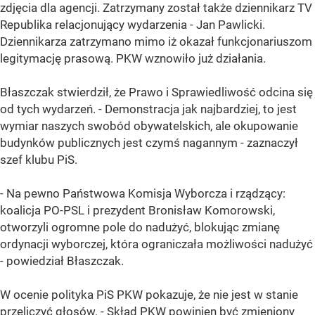
zdjęcia dla agencji. Zatrzymany został także dziennikarz TV
Republika relacjonujący wydarzenia - Jan Pawlicki.
Dziennikarza zatrzymano mimo iż okazał funkcjonariuszom
legitymację prasową. PKW wznowiło już działania.
Błaszczak stwierdził, że Prawo i Sprawiedliwość odcina się
od tych wydarzeń. - Demonstracja jak najbardziej, to jest
wymiar naszych swobód obywatelskich, ale okupowanie
budynków publicznych jest czymś nagannym - zaznaczył
szef klubu PiS.
- Na pewno Państwowa Komisja Wyborcza i rządzący:
koalicja PO-PSL i prezydent Bronisław Komorowski,
otworzyli ogromne pole do nadużyć, blokując zmianę
ordynacji wyborczej, która ograniczała możliwości nadużyć
- powiedział Błaszczak.
W ocenie polityka PiS PKW pokazuje, że nie jest w stanie
przeliczyć głosów. - Skład PKW powinien być zmieniony