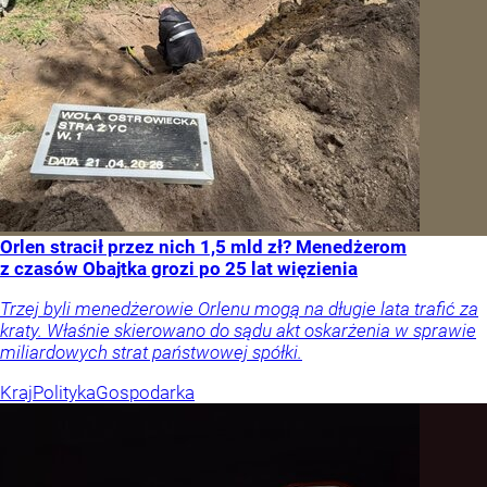
Orlen stracił przez nich 1,5 mld zł? Menedżerom
z czasów Obajtka grozi po 25 lat więzienia
Trzej byli menedżerowie Orlenu mogą na długie lata trafić za
kraty. Właśnie skierowano do sądu akt oskarżenia w sprawie
miliardowych strat państwowej spółki.
Kraj
Polityka
Gospodarka