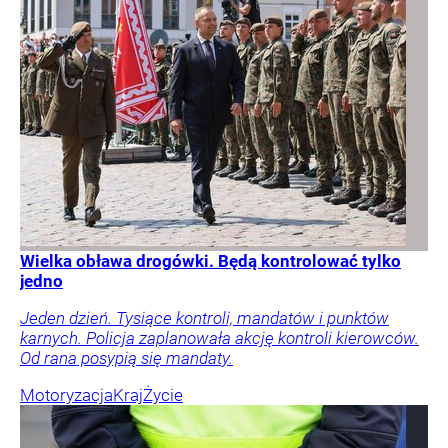
Wielka obława drogówki. Będą kontrolować tylko
jedno
Jeden dzień. Tysiące kontroli, mandatów i punktów
karnych. Policja zaplanowała akcję kontroli kierowców.
Od rana posypią się mandaty.
Motoryzacja
Kraj
Życie