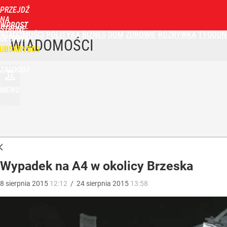
PRZEJDŹ
NA
WPROST
STRONĘ
WIADOMOŚCI
POLITYKA
BIZNES
DOM
ZDROWIE
ROZRYWKA
TYGODN
GŁÓWNĄ
WIADOMOŚCI
UBSKRYBUJ
ZALOGUJ
MENU
Wypadek na A4 w okolicy Brzeska
8
sierpnia
2015
12:12
/
24
sierpnia
2015
13:58