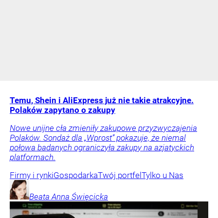
Temu, Shein i AliExpress już nie takie atrakcyjne.
Polaków zapytano o zakupy
Nowe unijne cła zmieniły zakupowe przyzwyczajenia
Polaków. Sondaż dla „Wprost” pokazuje, że niemal
połowa badanych ograniczyła zakupy na azjatyckich
platformach.
Firmy i rynki
Gospodarka
Twój portfel
Tylko u Nas
Beata Anna
Święcicka