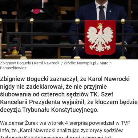
Zbigniew Bogucki i Karol Nawrocki
/ Źródło:
Newspix.pl
/
Marcin
Banaszkiewicz
Zbigniew Bogucki zaznaczył, że Karol Nawrocki
nigdy nie zadeklarował, że nie przyjmie
ślubowania od czterech sędziów TK. Szef
Kancelarii Prezydenta wyjaśnił, że kluczem będzie
decyzja Trybunału Konstytucyjnego.
Waldemar Żurek we wtorek 4 sierpnia powiedział w TVP
Info, że „Karol Nawrocki analizując życiorysy sędziów
Trybunału Konstytucyjnego
złamał prawo – i też