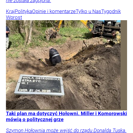
nie została zagojona.
Kraj
Polityka
Opinie i komentarze
Tylko u Nas
Tygodnik
Wprost
Taki plan ma dotyczyć Hołowni. Miller i Komorowski
mówią o politycznej grze
Szymon Hołownia może wejść do rządu Donalda Tuska.