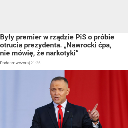
Były premier w rządzie PiS o próbie
otrucia prezydenta. „Nawrocki ćpa,
nie mówię, że narkotyki”
Dodano:
wczoraj
21:26