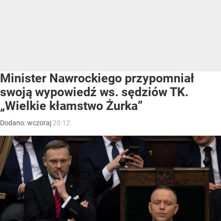
Minister Nawrockiego przypomniał
swoją wypowiedź ws. sędziów TK.
„Wielkie kłamstwo Żurka”
Dodano:
wczoraj
20:12