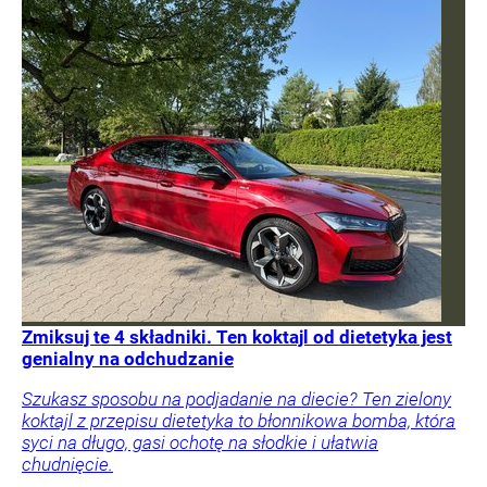
Zmiksuj te 4 składniki. Ten koktajl od dietetyka jest
genialny na odchudzanie
Szukasz sposobu na podjadanie na diecie? Ten zielony
koktajl z przepisu dietetyka to błonnikowa bomba, która
syci na długo, gasi ochotę na słodkie i ułatwia
chudnięcie.