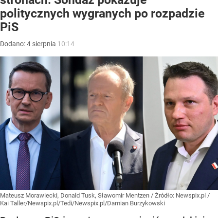
politycznych wygranych po rozpadzie
PiS
Dodano:
4
sierpnia
10:14
Mateusz Morawiecki, Donald Tusk, Sławomir Mentzen
/ Źródło:
Newspix.pl
/
Kai Taller/Newspix.pl/Tedi/Newspix.pl/Damian Burzykowski