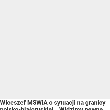
Wiceszef MSWiA o sytuacji na granicy
polsko-białoruskiej. „Widzimy pewne