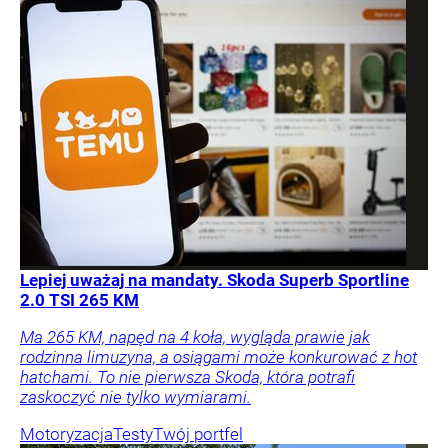
Lepiej uważaj na mandaty. Skoda Superb Sportline
2.0 TSI 265 KM
Ma 265 KM, napęd na 4 koła, wygląda prawie jak
rodzinna limuzyna, a osiągami może konkurować z hot
hatchami. To nie pierwsza Skoda, która potrafi
zaskoczyć nie tylko wymiarami.
Motoryzacja
Testy
Twój portfel