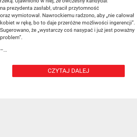
rzeką. Ujawniono w niej, że ówczesny kandydat
na prezydenta zasłabł, utracił przytomność
oraz wymiotował. Nawrockiemu radzono, aby „nie całował
kobiet w rękę, bo to daje przeróżne możliwości ingerencji”.
Sugerowano, że „wystarczy coś nasypać i już jest poważny
problem”.
–...
CZYTAJ DALEJ