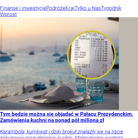
Finanse i inwestycje
Podróże
Kraj
Tylko u Nas
Tygodnik
Wprost
Tym będzie można się objadać w Pałacu Prezydenckim.
Zamówienia kuchni na ponad pół miliona zł
Karambola, kumkwat i dziki brokuł znalazły się na liście
zakupowej prezydenckiej kuchni. Maksymalna wartość