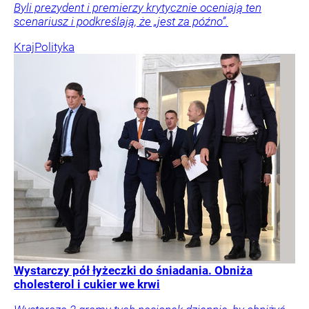
Byli prezydent i premierzy krytycznie oceniają ten
scenariusz i podkreślają, że „jest za późno”.
Kraj
Polityka
Wystarczy pół łyżeczki do śniadania. Obniża
cholesterol i cukier we krwi