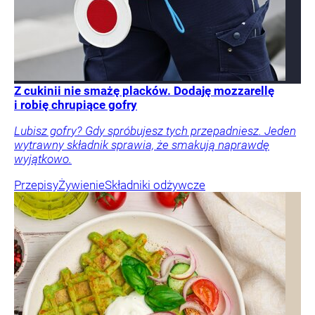
Z cukinii nie smażę placków. Dodaję mozzarellę
i robię chrupiące gofry
Lubisz gofry? Gdy spróbujesz tych przepadniesz. Jeden
wytrawny składnik sprawia, że smakują naprawdę
wyjątkowo.
Przepisy
Żywienie
Składniki odżywcze