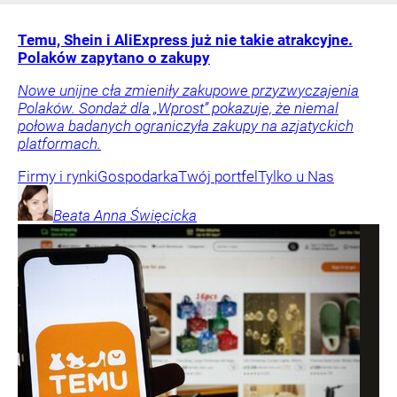
Temu, Shein i AliExpress już nie takie atrakcyjne.
Polaków zapytano o zakupy
Nowe unijne cła zmieniły zakupowe przyzwyczajenia
Polaków. Sondaż dla „Wprost” pokazuje, że niemal
połowa badanych ograniczyła zakupy na azjatyckich
platformach.
Firmy i rynki
Gospodarka
Twój portfel
Tylko u Nas
Beata Anna
Święcicka