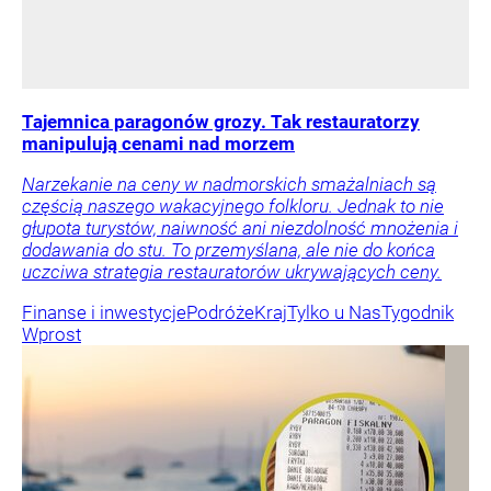
Tajemnica paragonów grozy. Tak restauratorzy
manipulują cenami nad morzem
Narzekanie na ceny w nadmorskich smażalniach są
częścią naszego wakacyjnego folkloru. Jednak to nie
głupota turystów, naiwność ani niezdolność mnożenia i
dodawania do stu. To przemyślana, ale nie do końca
uczciwa strategia restauratorów ukrywających ceny.
Finanse i inwestycje
Podróże
Kraj
Tylko u Nas
Tygodnik
Wprost