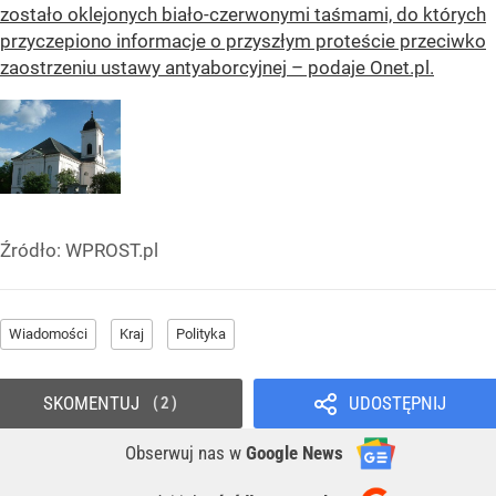
zostało oklejonych biało-czerwonymi taśmami, do których
przyczepiono informacje o przyszłym proteście przeciwko
zaostrzeniu ustawy antyaborcyjnej – podaje Onet.pl.
Źródło:
WPROST.pl
Wiadomości
Kraj
Polityka
SKOMENTUJ
UDOSTĘPNIJ
2
Obserwuj nas
w
Google News