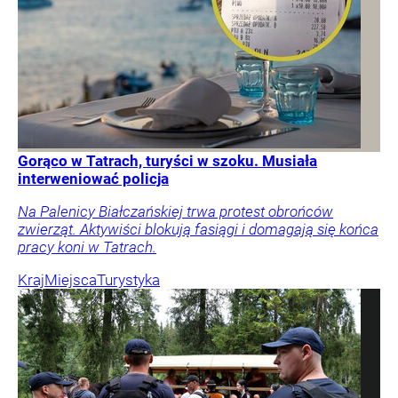
Gorąco w Tatrach, turyści w szoku. Musiała
interweniować policja
Na Palenicy Białczańskiej trwa protest obrońców
zwierząt. Aktywiści blokują fasiągi i domagają się końca
pracy koni w Tatrach.
Kraj
Miejsca
Turystyka