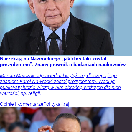
Narzekają na Nawrockiego „jak ktoś taki został
prezydentem”. Znany prawnik o badaniach naukowców
Marcin Matczak odpowiedział krytykom, dlaczego jego
zdaniem Karol Nawrocki został prezydentem. Według
publicysty ludzie widzą w nim obrońcę ważnych dla nich
wartości, np. religii.
Opinie i komentarze
Polityka
Kraj