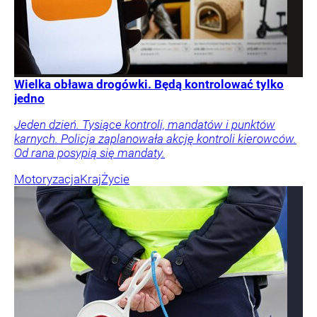
Wielka obława drogówki. Będą kontrolować tylko
jedno
Jeden dzień. Tysiące kontroli, mandatów i punktów
karnych. Policja zaplanowała akcję kontroli kierowców.
Od rana posypią się mandaty.
Motoryzacja
Kraj
Życie