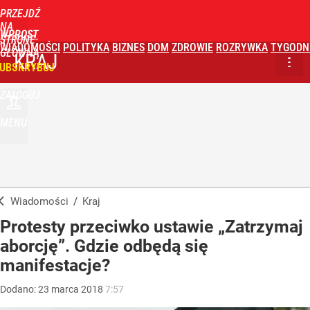
PRZEJDŹ
NA
WPROST
STRONĘ
WIADOMOŚCI
POLITYKA
BIZNES
DOM
ZDROWIE
ROZRYWKA
TYGODN
GŁÓWNĄ
KRAJ
UBSKRYBUJ
ZALOGUJ
MENU
Wiadomości
/
Kraj
Protesty przeciwko ustawie „Zatrzymaj
aborcję”. Gdzie odbędą się
manifestacje?
Dodano:
23
marca
2018
7:57