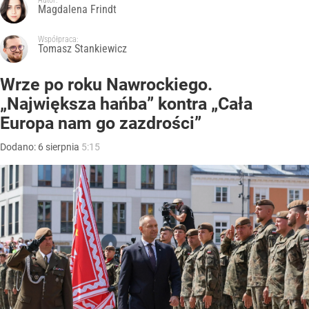
Autor:
Magdalena Frindt
Współpraca:
Tomasz Stankiewicz
Wrze po roku Nawrockiego.
„Największa hańba” kontra „Cała
Europa nam go zazdrości”
Dodano:
6
sierpnia
5:15