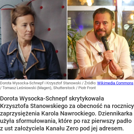
Dorota Wysocka-Schnepf i Krzysztof Stanowski
/ Źródło:
Wikimedia Commons
/
Tomasz Leśniowski (Magen), Shutterstock / Piotr Front
Dorota Wysocka-Schnepf skrytykowała
Krzysztofa Stanowskiego za obecność na rocznicy
zaprzysiężenia Karola Nawrockiego. Dziennikarka
użyła sformułowania, które po raz pierwszy padło
z ust założyciela Kanału Zero pod jej adresem.