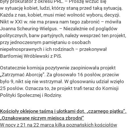
były prokurator z okresu PRL. – Proszę wczuć się
w sytuację kobiet, ludzi, którzy staną przed taką sytuacją.
Każda z nas, kobiet, musi mieć wolność wyboru, decyzji.
Nikt w XXI w. nie ma prawa nam tego zabronić – mówiła
Joanna Scheuring-Wielgus. – Niezależnie od poglądów
politycznych, barw partyjnych, należy wesprzeć ten projekt,
przy jednoczesnym pamiętaniu o osobach
niepełnosprawnych i ich rodzinach – przekonywał
Bartłomiej Wróblewski z PiS.
Ostatecznie komisja pozytywnie zaopiniowała projekt
„Zatrzymać Aborcję”
. Za głosowało 16 posłów, przeciw
było 9, nikt się nie wstrzymał. W głosowaniu udział wzięło
25 posłów. Oznacza to, że projekt trafi teraz do Komisji
Polityki Społecznej i Rodziny.
Kościoły oklejone taśmą i ulotkami dot. „czarnego piątku”.
„Oznakowane niczym miejsca zbrodni”
W nocy z 21 na 22 marca kilka poznańskich kościołów