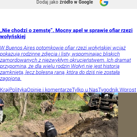
Dodaj jako
źródło w Google
„Nie chodzi o zemstę”. Mocny apel w sprawie ofiar rzezi
wołyńskiej
W Buenos Aires potomkowie ofiar rzezi wołyńskiej wciąż
pokazują rodzinne zdjęcia i listy, wspominając bliskich
zamordowanych z niezwykłym okrucieństwem. Ich dramat
przypomina, że dla wielu rodzin Wołyń nie jest historią
zamkniętą, lecz bolesną raną, która do dziś nie została
zagojona.
Kraj
Polityka
Opinie i komentarze
Tylko u Nas
Tygodnik Wprost