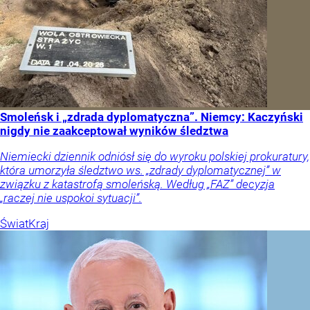
Smoleńsk i „zdrada dyplomatyczna”. Niemcy: Kaczyński
nigdy nie zaakceptował wyników śledztwa
Niemiecki dziennik odniósł się do wyroku polskiej prokuratury,
która umorzyła śledztwo ws. „zdrady dyplomatycznej” w
związku z katastrofą smoleńską. Według „FAZ” decyzja
„raczej nie uspokoi sytuacji”.
Świat
Kraj