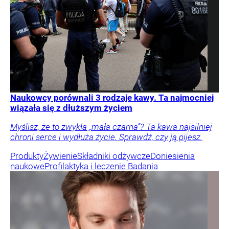
Naukowcy porównali 3 rodzaje kawy. Ta najmocniej
wiązała się z dłuższym życiem
Myślisz, że to zwykła „mała czarna”? Ta kawa najsilniej
chroni serce i wydłuża życie. Sprawdź, czy ją pijesz.
Produkty
Żywienie
Składniki odżywcze
Doniesienia
naukowe
Profilaktyka i leczenie
Badania