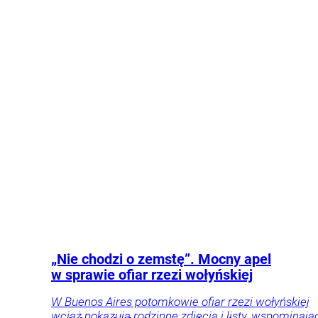
Wprost
oceniają ten scenariusz i podkreślają, że „jest za
Święcki
i
późno”.
rynki
Gospodarka
Twój
portfel
Motoryzacja
Tylko
Kraj
Polityka
u Nas
„Nie chodzi o zemstę”. Mocny apel
w sprawie ofiar rzezi wołyńskiej
W Buenos Aires potomkowie ofiar rzezi wołyńskiej
wciąż pokazują rodzinne zdjęcia i listy, wspominają