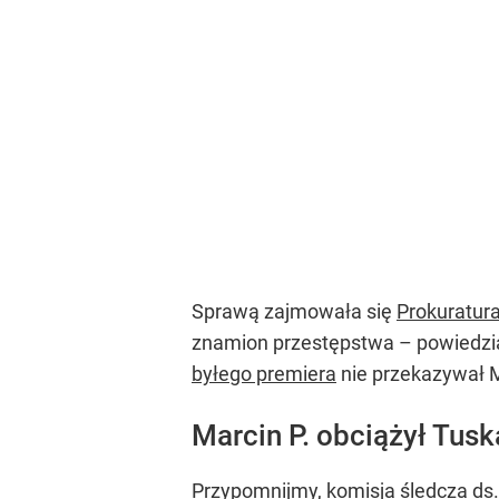
Sprawą zajmowała się
Prokuratur
znamion przestępstwa – powiedzia
byłego premiera
nie przekazywał M
Marcin P. obciążył Tusk
Przypomnijmy, komisja śledcza ds.