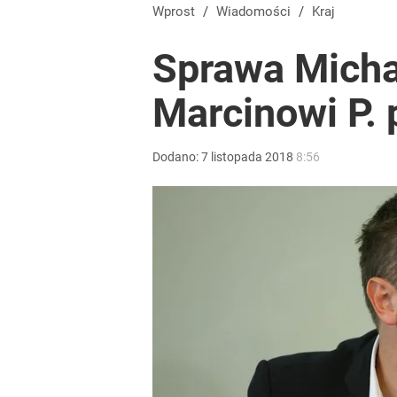
Pomysł PiS skonfrontowany z rzeczywistością. Ty
Wprost
/
Wiadomości
/
Kraj
Sprawa Micha
2
Marcinowi P.
Temu, Shein i AliExpress już nie takie atrakcyjne.
Dodano:
7
listopada
2018
8:56
dodaj
Wiceszef MSWiA o sytuacji na granicy polsko-biał
dodaj