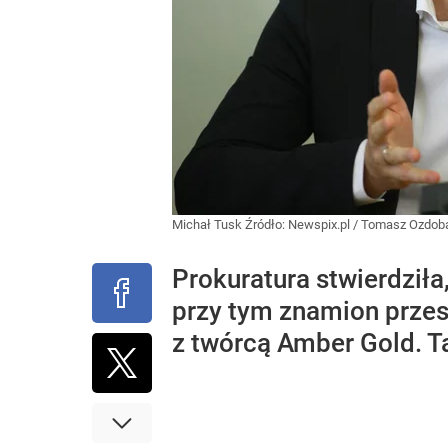
Michał Tusk
Źródło:
Newspix.pl
/
Tomasz Ozdob
Prokuratura stwierdziła
przy tym znamion przes
z twórcą Amber Gold. T