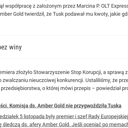
jął współpracę z założonym przez Marcina P. OLT Expres
mber Gold twierdził, że Tusk podawał mu kwoty, jakie gd
bez winy
P., twórcy piramidy finansowej, poufnych danych o lotniskach.
miera złożyło Stowarzyszenie Stop Korupcji, a sprawą za
o zwalczaniu nieuczciwej konkurencji. Ustaliliśmy, że p
 przedsiębiorstwa, o której mówi przepis – powiedział pr
ci. Komisja ds. Amber Gold nie przygwoździła Tuska
edziałek 5 listopada były premier i szef Rady Europejski
ę śledczą ds. afery Amber Gold. Jeśli oceniać po memach,