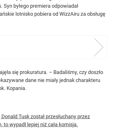
s. Syn byłego premiera odpowiadał
ańskie lotnisko pobiera od WizzAiru za obsługę
jęła się prokuratura. – Badaliśmy, czy doszło
rzekazywane dane nie miały jednak charakteru
ok. Kopania.
ej Donald Tusk został przesłuchany przez
 to wypadł lepiej niż cała komisja.