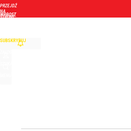
PRZEJDŹ
Udostępnij
5
Skomentuj
NA
WPROST
STRONĘ
GŁÓWNĄ
WIADOMOŚCI
POLITYKA
BIZNES
DOM
ZDROWIE
ROZRYWKA
TYGOD
Stanowski przemawiał u Nawrockiego. Giertych: „W
SUBSKRYBUJ
2
ZALOGUJ
Taki plan ma dotyczyć Hołowni. Miller i Komorowsk
SZUKAJ
MENU
1
Tajemnica paragonów grozy. Tak restauratorzy m
3