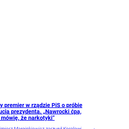
Trela
tyka
y premier w rządzie PiS o próbie
ucia prezydenta. „Nawrocki ćpa,
 mówię, że narkotyki”
imierz Marcinkiewicz zarzucił Karolowi