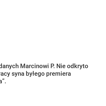
 danych Marcinowi P. Nie odkryto
racy syna byłego premiera
a”.