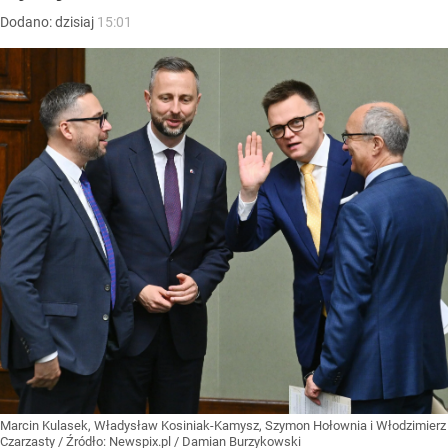
Dodano:
dzisiaj
15:01
Marcin Kulasek, Władysław Kosiniak-Kamysz, Szymon Hołownia i Włodzimierz
Czarzasty
/ Źródło:
Newspix.pl
/
Damian Burzykowski