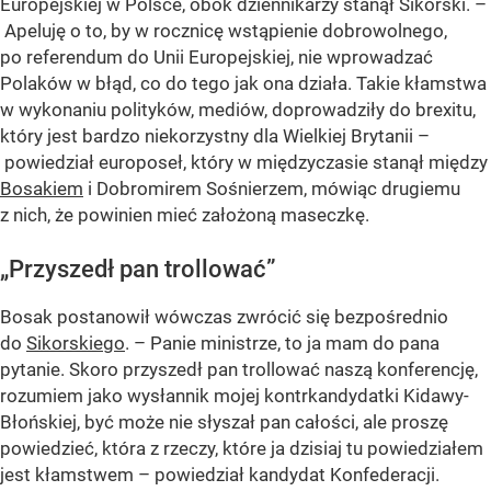
Europejskiej w Polsce, obok dziennikarzy stanął Sikorski. –
Apeluję o to, by w rocznicę wstąpienie dobrowolnego,
po referendum do Unii Europejskiej, nie wprowadzać
Polaków w błąd, co do tego jak ona działa. Takie kłamstwa
w wykonaniu polityków, mediów, doprowadziły do brexitu,
który jest bardzo niekorzystny dla Wielkiej Brytanii –
powiedział europoseł, który w międzyczasie stanął między
Bosakiem
i Dobromirem Sośnierzem, mówiąc drugiemu
z nich, że powinien mieć założoną maseczkę.
„Przyszedł pan trollować”
Bosak postanowił wówczas zwrócić się bezpośrednio
do
Sikorskiego
. – Panie ministrze, to ja mam do pana
pytanie. Skoro przyszedł pan trollować naszą konferencję,
rozumiem jako wysłannik mojej kontrkandydatki Kidawy-
Błońskiej, być może nie słyszał pan całości, ale proszę
powiedzieć, która z rzeczy, które ja dzisiaj tu powiedziałem
jest kłamstwem – powiedział kandydat Konfederacji.