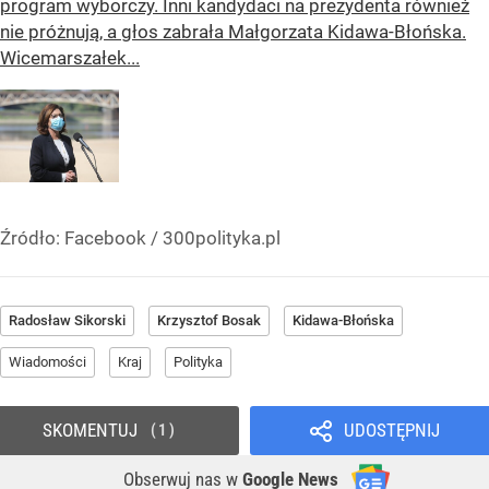
program wyborczy. Inni kandydaci na prezydenta również
nie próżnują, a głos zabrała Małgorzata Kidawa-Błońska.
Wicemarszałek...
Źródło:
Facebook
/
300polityka.pl
Radosław Sikorski
Krzysztof Bosak
Kidawa-Błońska
Wiadomości
Kraj
Polityka
SKOMENTUJ
UDOSTĘPNIJ
1
Obserwuj nas
w
Google News