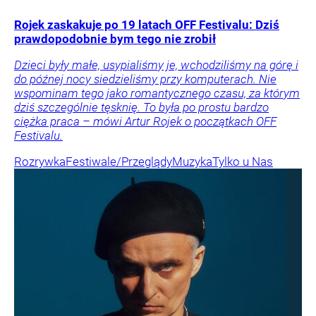
Rojek zaskakuje po 19 latach OFF Festivalu: Dziś
prawdopodobnie bym tego nie zrobił
Dzieci były małe, usypialiśmy je, wchodziliśmy na górę i
do późnej nocy siedzieliśmy przy komputerach. Nie
wspominam tego jako romantycznego czasu, za którym
dziś szczególnie tęsknię. To była po prostu bardzo
ciężka praca – mówi Artur Rojek o początkach OFF
Festivalu.
Rozrywka
Festiwale/Przeglądy
Muzyka
Tylko u Nas