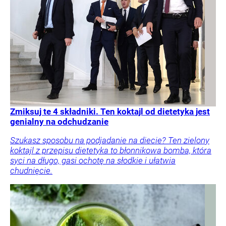
Zmiksuj te 4 składniki. Ten koktajl od dietetyka jest
genialny na odchudzanie
Szukasz sposobu na podjadanie na diecie? Ten zielony
koktajl z przepisu dietetyka to błonnikowa bomba, która
syci na długo, gasi ochotę na słodkie i ułatwia
chudnięcie.