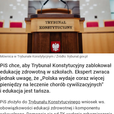
Mównica w Trybunale Konstytycjnym
/ Źródło:
trybunal.gov.pl
PiS chce, aby Trybunał Konstytucyjny zablokował
edukację zdrowotną w szkołach. Ekspert zwraca
jednak uwagę, że „Polska wydaje coraz więcej
pieniędzy na leczenie chorób cywilizacyjnych”
i edukacja jest tańsza.
PiS złożyło do
Trybunału Konstytucyjnego
wniosek ws.
obowiązkowości edukacji zdrowotnej i komponentu
seksualnego. Domagają się od TK wydania zabezpieczenia