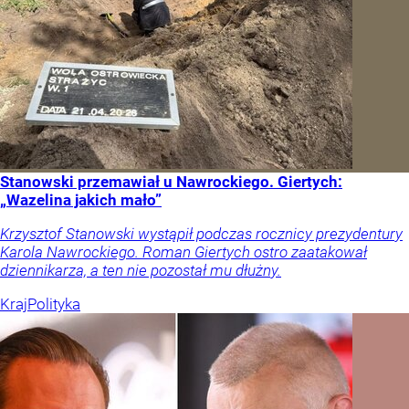
Stanowski przemawiał u Nawrockiego. Giertych:
„Wazelina jakich mało”
Krzysztof Stanowski wystąpił podczas rocznicy prezydentury
Karola Nawrockiego. Roman Giertych ostro zaatakował
dziennikarza, a ten nie pozostał mu dłużny.
Kraj
Polityka