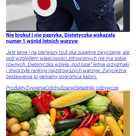
Nie brokuł i nie papryka. Dietetyczka wskazała
numer 1 wśród letnich warzyw
Jest tanie i na pierwszy rzut oka zupełnie zwyczajne, ale
pod względem właściwości zdrowotnych nie ma sobie
równych. Dietetyczka wzięła „pod lupę” letnie przysmaki
i stworzyła ranking najzdrowszych warzyw. Zwycięzca
zestawienia to genialny pogromca kalorii.
Produkty
Żywienie
Odchudzanie
Składniki odżywcze