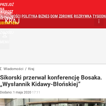
PRZEJDŹ
NA
WPROST
STRONĘ
WIADOMOŚCI
POLITYKA
BIZNES
DOM
ZDROWIE
ROZRYWKA
TYGODN
GŁÓWNĄ
KRAJ
UBSKRYBUJ
ZALOGUJ
MENU
Wiadomości
/
Kraj
Sikorski przerwał konferencję Bosaka.
„Wysłannik Kidawy-Błońskiej”
Dodano:
1
maja
2020
17:11