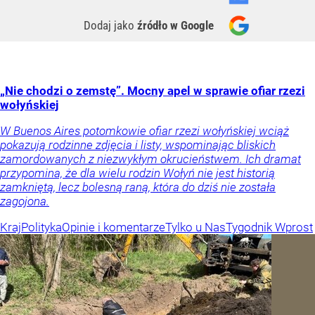
Dodaj jako
źródło w Google
„Nie chodzi o zemstę”. Mocny apel w sprawie ofiar rzezi
wołyńskiej
W Buenos Aires potomkowie ofiar rzezi wołyńskiej wciąż
pokazują rodzinne zdjęcia i listy, wspominając bliskich
zamordowanych z niezwykłym okrucieństwem. Ich dramat
przypomina, że dla wielu rodzin Wołyń nie jest historią
zamkniętą, lecz bolesną raną, która do dziś nie została
zagojona.
Kraj
Polityka
Opinie i komentarze
Tylko u Nas
Tygodnik Wprost