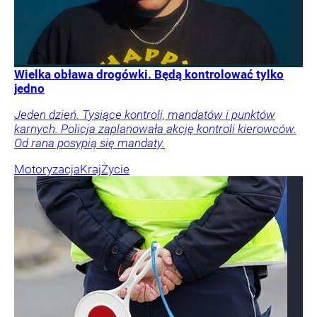
Wielka obława drogówki. Będą kontrolować tylko
jedno
Jeden dzień. Tysiące kontroli, mandatów i punktów
karnych. Policja zaplanowała akcję kontroli kierowców.
Od rana posypią się mandaty.
Motoryzacja
Kraj
Życie