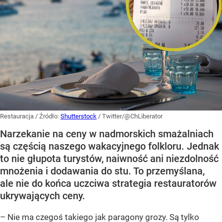
Restauracja
/ Źródło:
Shutterstock
/
Twitter/@ChLiberator
Narzekanie na ceny w nadmorskich smażalniach
są częścią naszego wakacyjnego folkloru. Jednak
to nie głupota turystów, naiwność ani niezdolność
mnożenia i dodawania do stu. To przemyślana,
ale nie do końca uczciwa strategia restauratorów
ukrywających ceny.
– Nie ma czegoś takiego jak paragony grozy. Są tylko