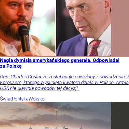
Nagła dymisja amerykańskiego generała. Odpowiadał
za Polskę
Gen. Charles Costanza został nagle odwołany z dowodzenia V
Korpusem, którego wysunięta kwatera działa w Polsce. Armia
USA nie ujawnia powodów tej decyzji.
Świat
Polityka
Wojsko