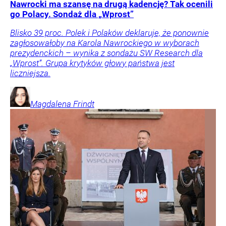
Nawrocki ma szansę na drugą kadencję? Tak ocenili
go Polacy. Sondaż dla „Wprost”
Blisko 39 proc. Polek i Polaków deklaruje, że ponownie
zagłosowałoby na Karola Nawrockiego w wyborach
prezydenckich – wynika z sondażu SW Research dla
„Wprost”. Grupa krytyków głowy państwa jest
liczniejsza.
Magdalena
Frindt