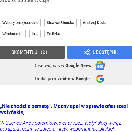
Źródło:
300polityka.pl
Wybory prezydenckie
Kidawa-Błońska
Andrzej Duda
Wiadomości
Kraj
Polityka
SKOMENTUJ
UDOSTĘPNIJ
2
Obserwuj nas
w
Google News
Dodaj jako
źródło w Google
„Nie chodzi o zemstę”. Mocny apel w sprawie ofiar rzezi
wołyńskiej
W Buenos Aires potomkowie ofiar rzezi wołyńskiej wciąż
pokazują rodzinne zdjęcia i listy, wspominając bliskich