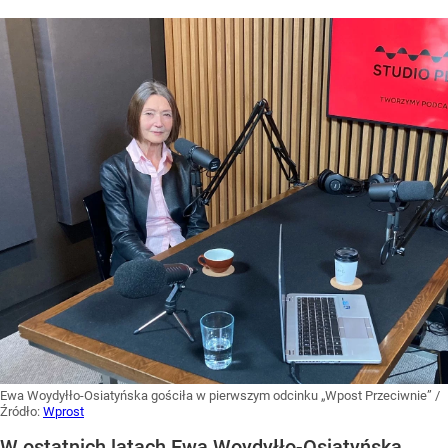
Ewa Woydyłło-Osiatyńska gościła w pierwszym odcinku „Wpost Przeciwnie”
/
Źródło:
Wprost
W ostatnich latach Ewa Woydyłło-Osiatyńska