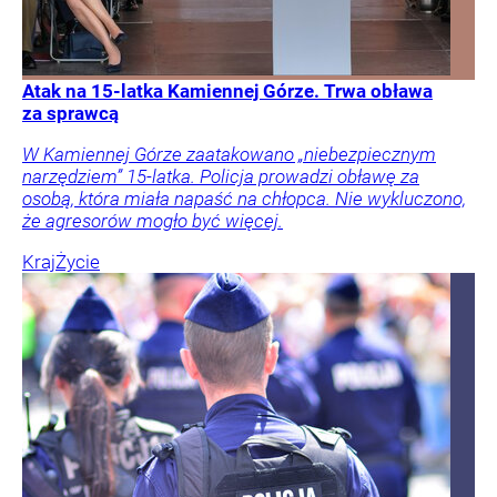
Atak na 15-latka Kamiennej Górze. Trwa obława
za sprawcą
W Kamiennej Górze zaatakowano „niebezpiecznym
narzędziem” 15-latka. Policja prowadzi obławę za
osobą, która miała napaść na chłopca. Nie wykluczono,
że agresorów mogło być więcej.
Kraj
Życie