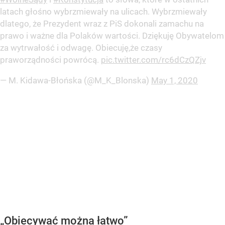
latach głośno wybrzmiewały na ulicach. Wybrzmiewały
dlatego, że Prezydent wraz z PiS dokonali zamachu na
prawo i ważne dla Polaków wartości. Dziękuję Obywatelom
za wytrwałość i odwagę. Obiecuję,że czasy
praworządności powrócą.
pic.twitter.com/rc6dCzQZjv
— M. Kidawa-Błońska (@M_K_Blonska)
May 1, 2020
„Obiecywać można łatwo”