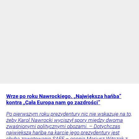
Wrze po roku Nawrockiego. „Największa hańba”
kontra „Cała Europa nam go zazdrości”
Po pierwszym roku prezydentury nic nie wskazuje na to,
żeby Karol Nawrocki wyciszył spory między dwoma
zwaśnionymi politycznymi obozami. – Dotychczas
największą hańbą na karcie jego prezydentury jest
chyba zawetowanie SAFE – ocenia Mariusz Witczak z