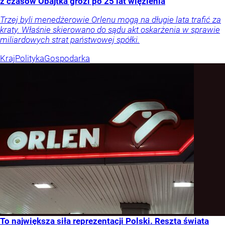
z czasów Obajtka grozi po 25 lat więzienia
Trzej byli menedżerowie Orlenu mogą na długie lata trafić za
kraty. Właśnie skierowano do sądu akt oskarżenia w sprawie
miliardowych strat państwowej spółki.
Kraj
Polityka
Gospodarka
To największa siła reprezentacji Polski. Reszta świata