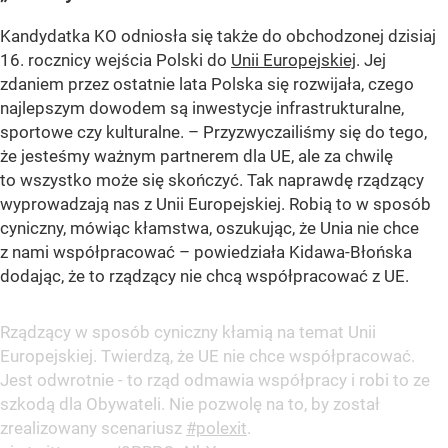
Kandydatka KO odniosła się także do obchodzonej dzisiaj
16. rocznicy wejścia Polski do
Unii Europejskiej
. Jej
zdaniem przez ostatnie lata Polska się rozwijała, czego
najlepszym dowodem są inwestycje infrastrukturalne,
sportowe czy kulturalne. – Przyzwyczailiśmy się do tego,
że jesteśmy ważnym partnerem dla UE, ale za chwilę
to wszystko może się skończyć. Tak naprawdę rządzący
wyprowadzają nas z Unii Europejskiej. Robią to w sposób
cyniczny, mówiąc kłamstwa, oszukując, że Unia nie chce
z nami współpracować – powiedziała Kidawa-Błońska
dodając, że to rządzący nie chcą współpracować z UE.
Rządzący w sposób cyniczny kłamią na temat Unii
Europejskiej. Twierdzą, że UE nie chce współpracować.
Jest odwrotnie - to rząd odmawia współpracy i robi to ze
szkodą dla Obywateli. Nie pozwolę na to, by został
zrealizowany scenariusz
#polexit
.