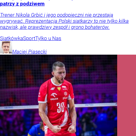
patrzy z podziwem
Trener Nikola Grbić i jego podopieczni nie przestają
wygrywać. Reprezentacja Polski siatkarzy to nie tylko kilka
nazwisk, ale prawdziwy zespół i grono bohaterów.
Siatkówka
Sport
Tylko u Nas
Maciej
Piasecki