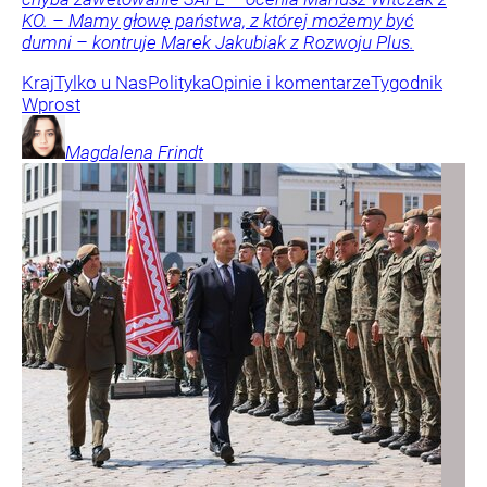
KO. – Mamy głowę państwa, z której możemy być
dumni – kontruje Marek Jakubiak z Rozwoju Plus.
Kraj
Tylko u Nas
Polityka
Opinie i komentarze
Tygodnik
Wprost
Magdalena
Frindt