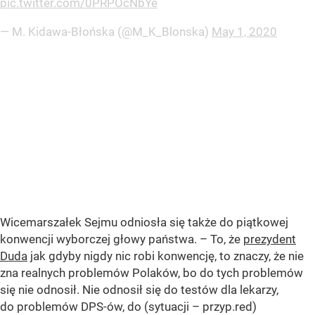
pic.twitter.com/0PRPOcNbYe
— M. Kidawa-Błońska (@M_K_Blonska)
May 1, 2020
Wicemarszałek Sejmu odniosła się także do piątkowej
konwencji wyborczej głowy państwa. – To, że
prezydent
Duda
jak gdyby nigdy nic robi konwencję, to znaczy, że nie
zna realnych problemów Polaków, bo do tych problemów
się nie odnosił. Nie odnosił się do testów dla lekarzy,
do problemów DPS-ów, do (sytuacji – przyp.red)