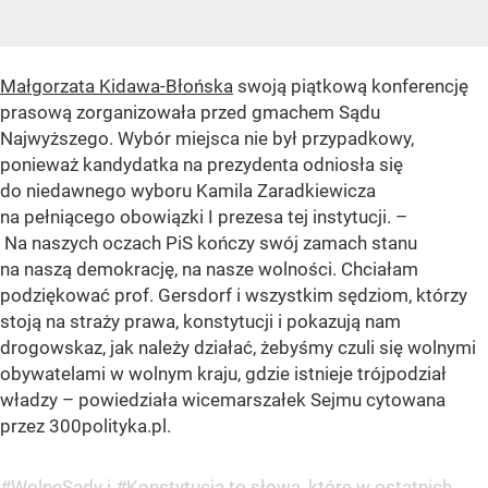
Małgorzata Kidawa-Błońska
swoją piątkową konferencję
prasową zorganizowała przed gmachem Sądu
Najwyższego. Wybór miejsca nie był przypadkowy,
ponieważ kandydatka na prezydenta odniosła się
do niedawnego wyboru Kamila Zaradkiewicza
na pełniącego obowiązki I prezesa tej instytucji. –
Na naszych oczach PiS kończy swój zamach stanu
na naszą demokrację, na nasze wolności. Chciałam
podziękować prof. Gersdorf i wszystkim sędziom, którzy
stoją na straży prawa, konstytucji i pokazują nam
drogowskaz, jak należy działać, żebyśmy czuli się wolnymi
obywatelami w wolnym kraju, gdzie istnieje trójpodział
władzy – powiedziała wicemarszałek Sejmu cytowana
przez 300polityka.pl.
#WolneSądy
i
#Konstytucja
to słowa, które w ostatnich