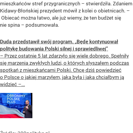
mieszkańców stref przygranicznych – stwierdziła. Zdaniem
Kidawy-Błońskiej prezydent mówił z kolei o obietnicach. –
Obiecać można łatwo, ale już wiemy, że ten budżet się
nie spina – podsumowała.
Duda przedstawił swój program. „Będę kontynuował
politykę budowania Polski silnej i sprawiedliwej”
– Przez ostatnie 5 lat zdarzyło się wiele dobrego. Spełniły
się marzenia zwykłych ludzi, o których słyszałem podczas
spotkań z mieszkańcami Polski. Chcę dziś powiedzieć
o Polsce o jakiej marzyłem, jaka była i jaką chciałbym ją
widzieć –...