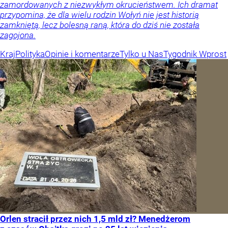
zamordowanych z niezwykłym okrucieństwem. Ich dramat
przypomina, że dla wielu rodzin Wołyń nie jest historią
zamkniętą, lecz bolesną raną, która do dziś nie została
zagojona.
Kraj
Polityka
Opinie i komentarze
Tylko u Nas
Tygodnik Wprost
Orlen stracił przez nich 1,5 mld zł? Menedżerom