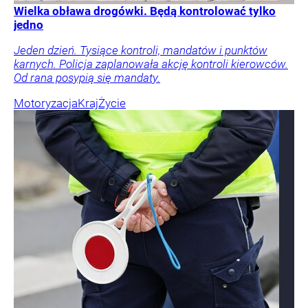
Wielka obława drogówki. Będą kontrolować tylko
jedno
Jeden dzień. Tysiące kontroli, mandatów i punktów
karnych. Policja zaplanowała akcję kontroli kierowców.
Od rana posypią się mandaty.
Motoryzacja
Kraj
Życie