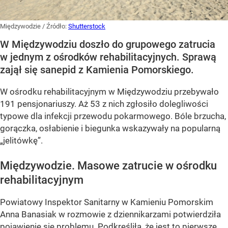
Międzywodzie
/ Źródło:
Shutterstock
W Międzywodziu doszło do grupowego zatrucia
w jednym z ośrodków rehabilitacyjnych. Sprawą
zajął się sanepid z Kamienia Pomorskiego.
W ośrodku rehabilitacyjnym w Międzywodziu przebywało
191 pensjonariuszy. Aż 53 z nich zgłosiło dolegliwości
typowe dla infekcji przewodu pokarmowego. Bóle brzucha,
gorączka, osłabienie i biegunka wskazywały na popularną
„jelitówkę”.
Międzywodzie. Masowe zatrucie w ośrodku
rehabilitacyjnym
Powiatowy Inspektor Sanitarny w Kamieniu Pomorskim
Anna Banasiak w rozmowie z dziennikarzami potwierdziła
pojawienie się problemu. Podkreśliła, że jest to pierwsze