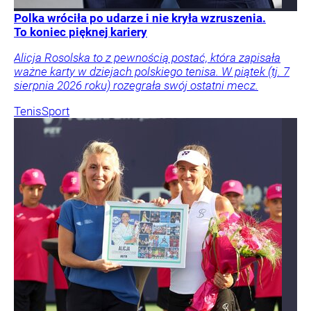
Polka wróciła po udarze i nie kryła wzruszenia.
To koniec pięknej kariery
Alicja Rosolska to z pewnością postać, która zapisała
ważne karty w dziejach polskiego tenisa. W piątek (tj. 7
sierpnia 2026 roku) rozegrała swój ostatni mecz.
Tenis
Sport