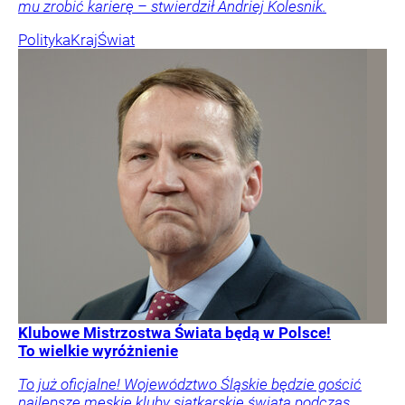
mu zrobić karierę – stwierdził Andriej Kolesnik.
Polityka
Kraj
Świat
Klubowe Mistrzostwa Świata będą w Polsce!
To wielkie wyróżnienie
To już oficjalne! Województwo Śląskie będzie gościć
najlepsze męskie kluby siatkarskie świata podczas