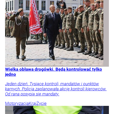
Wielka obława drogówki. Będą kontrolować tylko
jedno
Jeden dzień. Tysiące kontroli, mandatów i punktów
karnych. Policja zaplanowała akcję kontroli kierowców.
Od rana posypią się mandaty.
Motoryzacja
Kraj
Życie