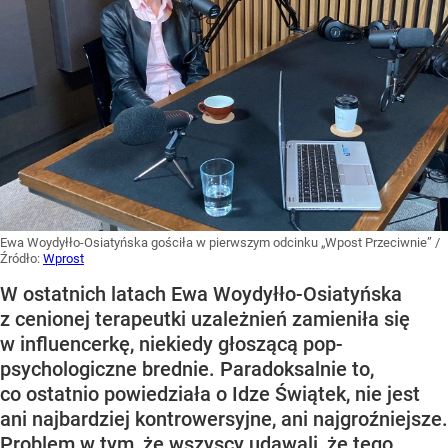
Ewa Woydyłło-Osiatyńska gościła w pierwszym odcinku „Wpost Przeciwnie”
/
Źródło:
Wprost
W ostatnich latach Ewa Woydyłło-Osiatyńska
z cenionej terapeutki uzależnień zamieniła się
w influencerkę, niekiedy głoszącą pop-
psychologiczne brednie. Paradoksalnie to,
co ostatnio powiedziała o Idze Świątek, nie jest
ani najbardziej kontrowersyjne, ani najgroźniejsze.
Problem w tym, że wszyscy udawali, że tego