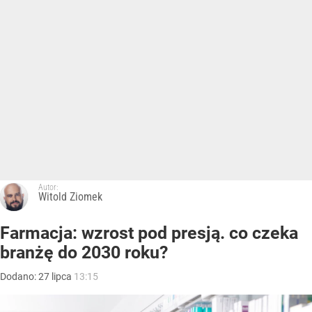
Autor:
Witold Ziomek
Farmacja: wzrost pod presją. co czeka
branżę do 2030 roku?
Dodano:
27
lipca
13:15