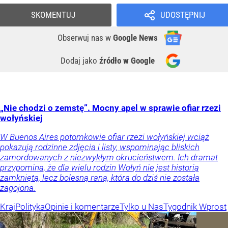
SKOMENTUJ
UDOSTĘPNIJ
Obserwuj nas
w
Google News
Dodaj jako
źródło w Google
„Nie chodzi o zemstę”. Mocny apel w sprawie ofiar rzezi
wołyńskiej
W Buenos Aires potomkowie ofiar rzezi wołyńskiej wciąż
pokazują rodzinne zdjęcia i listy, wspominając bliskich
zamordowanych z niezwykłym okrucieństwem. Ich dramat
przypomina, że dla wielu rodzin Wołyń nie jest historią
zamkniętą, lecz bolesną raną, która do dziś nie została
zagojona.
Kraj
Polityka
Opinie i komentarze
Tylko u Nas
Tygodnik Wprost