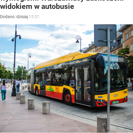
widokiem w autobusie
Dodano:
dzisiaj
15:57