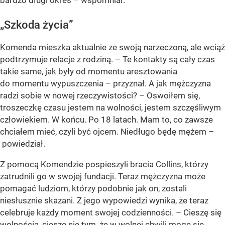
bardzo długi okres – wspomniał.
„Szkoda życia”
Komenda mieszka aktualnie ze
swoją narzeczoną
, ale wciąż
podtrzymuje relacje z rodziną. – Te kontakty są cały czas
takie same, jak były od momentu aresztowania
do momentu wypuszczenia – przyznał. A jak mężczyzna
radzi sobie w nowej rzeczywistości? – Oswoiłem się,
troszeczkę czasu jestem na wolności, jestem szczęśliwym
człowiekiem. W końcu. Po 18 latach. Mam to, co zawsze
chciałem mieć, czyli być ojcem. Niedługo będę mężem –
powiedział.
Z pomocą Komendzie pospieszyli bracia Collins, którzy
zatrudnili go w swojej fundacji. Teraz mężczyzna może
pomagać ludziom, którzy podobnie jak on, zostali
niesłusznie skazani. Z jego wypowiedzi wynika, że teraz
celebruje każdy moment swojej codzienności. – Cieszę się
wolnością, cieszę się tym, że w wolnej chwili mogę się