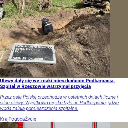
Ulewy dały się we znaki mieszkańcom Podkarpacia.
Szpital w Rzeszowie wstrzymał przyjęcia
Przez całą Polskę przechodzą w ostatnich dniach liczne i
silne ulewy. Wyjątkowo ciężko było na Podkarpaciu, gdzie
woda zalała pomieszczenia szpitalne.
Kraj
Pogoda
Życie