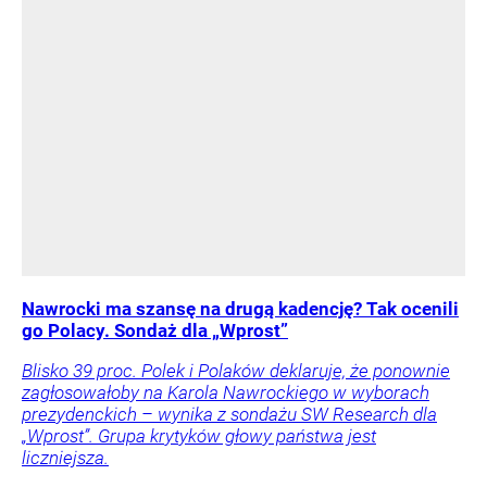
Nawrocki ma szansę na drugą kadencję? Tak ocenili
go Polacy. Sondaż dla „Wprost”
Blisko 39 proc. Polek i Polaków deklaruje, że ponownie
zagłosowałoby na Karola Nawrockiego w wyborach
prezydenckich – wynika z sondażu SW Research dla
„Wprost”. Grupa krytyków głowy państwa jest
liczniejsza.