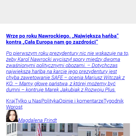
Wrze po roku Nawrockiego. „Największa hańba”
kontra „Cała Europa nam go zazdrości”
Po pierwszym roku prezydentury nic nie wskazuje na to,
żeby Karol Nawrocki wyciszył spory między dwoma
zwaśnionymi politycznymi obozami. – Dotychczas
największą hańbą na karcie jego prezydentury jest
chyba zawetowanie SAFE – ocenia Mariusz Witczak z
KO. – Mamy głowę państwa, z której możemy być
dumni – kontruje Marek Jakubiak z Rozwoju Plus.
Kraj
Tylko u Nas
Polityka
Opinie i komentarze
Tygodnik
Wprost
Magdalena
Frindt