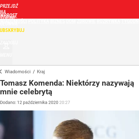
PRZEJDŹ
NA
WPROST
STRONĘ
WIADOMOŚCI
POLITYKA
BIZNES
DOM
ZDROWIE
ROZRYWKA
TYGODN
GŁÓWNĄ
UBSKRYBUJ
ZALOGUJ
MENU
Wiadomości
/
Kraj
Tomasz Komenda: Niektórzy nazywają
mnie celebrytą
Dodano:
12
października
2020
20:27