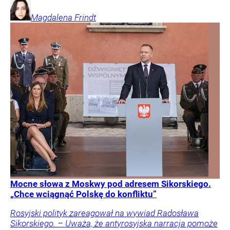
Magdalena
Frindt
Mocne słowa z Moskwy pod adresem Sikorskiego.
„Chce wciągnąć Polskę do konfliktu”
Rosyjski polityk zareagował na wywiad Radosława
Sikorskiego. – Uważa, że antyrosyjska narracja pomoże