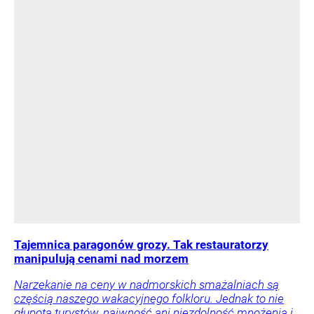
Tajemnica paragonów grozy. Tak restauratorzy
manipulują cenami nad morzem
Narzekanie na ceny w nadmorskich smażalniach są
częścią naszego wakacyjnego folkloru. Jednak to nie
głupota turystów, naiwność ani niezdolność mnożenia i