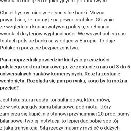
wysokich obciążeń regulacyjnych i podatkowych.
Chcielibyśmy mieć w Polsce silne banki. Można
powiedzieć, że mamy je na pewno stabilne. Głównie
ze względu na konserwatywną politykę spełniania
wysokich kryteriów wypłacalności. We wszystkich stress
testach polskie banki są wiodące w Europie. To daje
Polakom poczucie bezpieczeństwa.
Pana poprzednik powiedział kiedyś o przyszłości
polskiego sektora bankowego, że zostanie u nas od 3 do 5
uniwersalnych banków komercyjnych. Reszta zostanie
wchłonięta. Rozgląda się pan po rynku, kogo by tu można
przejąć?
Jest taka stara reguła konsultingowa, która mówi,
że w sytuacji gdy suma bilansowa podmiotu, który
zamierza się kupić, nie stanowi przynajmniej 20 proc. sumy
bilansowej twojej instytucji, to lepiej dać sobie spokój
z taką transakcją. Siłą rzeczy musimy myśleć o dużych