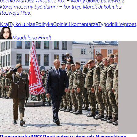
ocenia Mariusz Witczak z KO. – Mamy głowę państwa, z
której możemy być dumni – kontruje Marek Jakubiak z
Rozwoju Plus.
Kraj
Tylko u Nas
Polityka
Opinie i komentarze
Tygodnik Wprost
Magdalena
Frindt
Rzeczniczka MSZ Rosji ostro o słowach Nawrockiego.