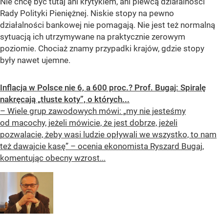
Nie chcę być tutaj ani krytykiem, ani piewcą działalności
Rady Polityki Pieniężnej. Niskie stopy na pewno
działalności bankowej nie pomagają. Nie jest też normalną
sytuacją ich utrzymywane na praktycznie zerowym
poziomie. Chociaż znamy przypadki krajów, gdzie stopy
były nawet ujemne.
Inflacja w Polsce nie 6, a 600 proc.? Prof. Bugaj: Spiralę
nakręcają „tłuste koty”, o których...
– Wiele grup zawodowych mówi: „my nie jesteśmy
od macochy, jeżeli mówicie, że jest dobrze, jeżeli
pozwalacie, żeby wasi ludzie opływali we wszystko, to nam
też dawajcie kasę” – ocenia ekonomista Ryszard Bugaj,
komentując obecny wzrost...