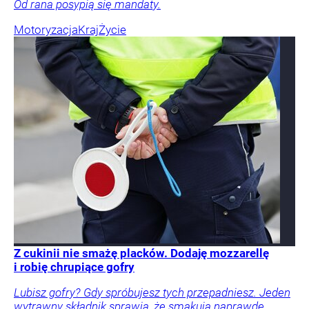
Od rana posypią się mandaty.
Motoryzacja
Kraj
Życie
Z cukinii nie smażę placków. Dodaję mozzarellę
i robię chrupiące gofry
Lubisz gofry? Gdy spróbujesz tych przepadniesz. Jeden
wytrawny składnik sprawia, że smakują naprawdę