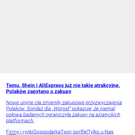
Temu, Shein i AliExpress już nie takie atrakcyjne.
Polaków zapytano o zakupy
Nowe unijne cła zmieniły zakupowe przyzwyczajenia
Polaków. Sondaż dla „Wprost” pokazuje, że niemal
połowa badanych ograniczyła zakupy na azjatyckich
platformach.
Firmy i rynki
Gospodarka
Twój portfel
Tylko u Nas