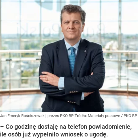
Jan Emeryk Rościszewski, prezes PKO BP
Źródło:
Materiały prasowe
/
PKO BP
– Co godzinę dostaję na telefon powiadomienie,
ile osób już wypełniło wniosek o ugodę.