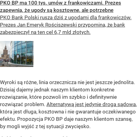
PKO BP ma 100 tys. umów z frankowiczami. Prezes
zapewnia, że ugody są kosztowne, ale potrzebne
PKO Bank Polski rusza dziś z ugodami dla frankowiczów.
Prezes Jan Emeryk Rościszewski przypomina, że bank
zabezpieczył na ten cel 6,7 mld złotych.
Wyroki są różne, linia orzecznicza nie jest jeszcze jednolita.
Dzisiaj dajemy jednak naszym klientom konkretne
rozwiązanie, które pozwoli im szybko i definitywnie
rozwiązać problem.
Alternatywą jest jedynie droga sądowa
,
która jest długa, kosztowna i nie gwarantuje oczekiwanego
efektu. Propozycja PKO BP daje naszym klientom szansę,
by mogli wyjść z tej sytuacji zwycięsko.