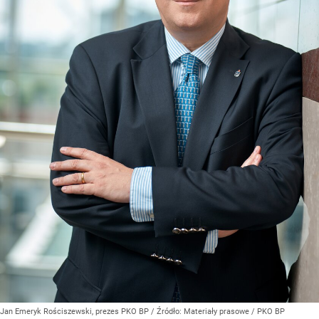
Jan Emeryk Rościszewski, prezes PKO BP
/ Źródło:
Materiały prasowe
/
PKO BP