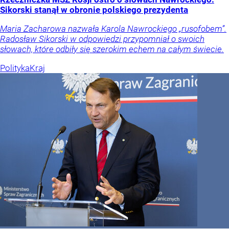
Sikorski stanął w obronie polskiego prezydenta
Maria Zacharowa nazwała Karola Nawrockiego „rusofobem”.
Radosław Sikorski w odpowiedzi przypomniał o swoich
słowach, które odbiły się szerokim echem na całym świecie.
Polityka
Kraj