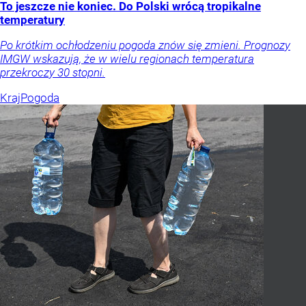
To jeszcze nie koniec. Do Polski wrócą tropikalne
temperatury
Po krótkim ochłodzeniu pogoda znów się zmieni. Prognozy
IMGW wskazują, że w wielu regionach temperatura
przekroczy 30 stopni.
Kraj
Pogoda