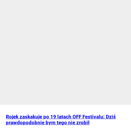
Rojek zaskakuje po 19 latach OFF Festivalu: Dziś
prawdopodobnie bym tego nie zrobił