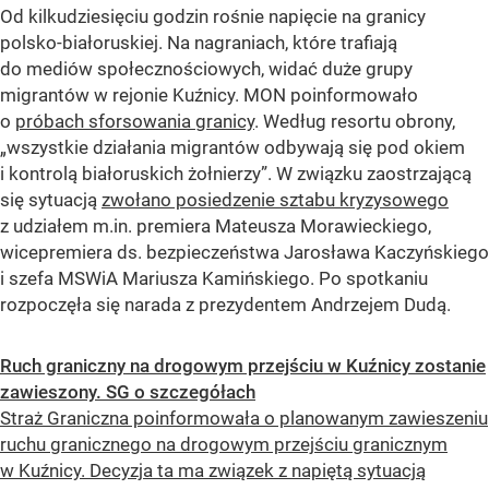
Od kilkudziesięciu godzin rośnie napięcie na granicy
polsko-białoruskiej. Na nagraniach, które trafiają
do mediów społecznościowych, widać duże grupy
migrantów w rejonie Kuźnicy. MON poinformowało
o
próbach sforsowania granicy
. Według resortu obrony,
„wszystkie działania migrantów odbywają się pod okiem
i kontrolą białoruskich żołnierzy”. W związku zaostrzającą
się sytuacją
zwołano posiedzenie sztabu kryzysowego
z udziałem m.in. premiera Mateusza Morawieckiego,
wicepremiera ds. bezpieczeństwa Jarosława Kaczyńskiego
i szefa MSWiA Mariusza Kamińskiego. Po spotkaniu
rozpoczęła się narada z prezydentem Andrzejem Dudą.
Ruch graniczny na drogowym przejściu w Kuźnicy zostanie
zawieszony. SG o szczegółach
Straż Graniczna poinformowała o planowanym zawieszeniu
ruchu granicznego na drogowym przejściu granicznym
w Kuźnicy. Decyzja ta ma związek z napiętą sytuacją