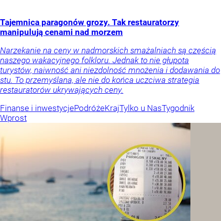
Tajemnica paragonów grozy. Tak restauratorzy
manipulują cenami nad morzem
Narzekanie na ceny w nadmorskich smażalniach są częścią
naszego wakacyjnego folkloru. Jednak to nie głupota
turystów, naiwność ani niezdolność mnożenia i dodawania do
stu. To przemyślana, ale nie do końca uczciwa strategia
restauratorów ukrywających ceny.
Finanse i inwestycje
Podróże
Kraj
Tylko u Nas
Tygodnik
Wprost