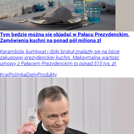
Tym będzie można się objadać w Pałacu Prezydenckim.
Zamówienia kuchni na ponad pół miliona zł
Karambola, kumkwat i dziki brokuł znalazły się na liście
zakupowej prezydenckiej kuchni. Maksymalna wartość
umowy z Pałacem Prezydenckim to ponad 515 tys. zł.
Kraj
Polityka
Diety
Produkty