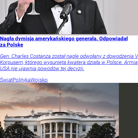
Nagła dymisja amerykańskiego generała. Odpowiadał
za Polskę
Gen. Charles Costanza został nagle odwołany z dowodzenia V
Korpusem, którego wysunięta kwatera działa w Polsce. Armia
USA nie ujawnia powodów tej decyzji.
Świat
Polityka
Wojsko