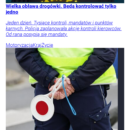
Wielka obława drogówki. Będą kontrolować tylko
jedno
Jeden dzień. Tysiące kontroli, mandatów i punktów
karnych. Policja zaplanowała akcję kontroli kierowców.
Od rana posypią się mandaty.
Motoryzacja
Kraj
Życie