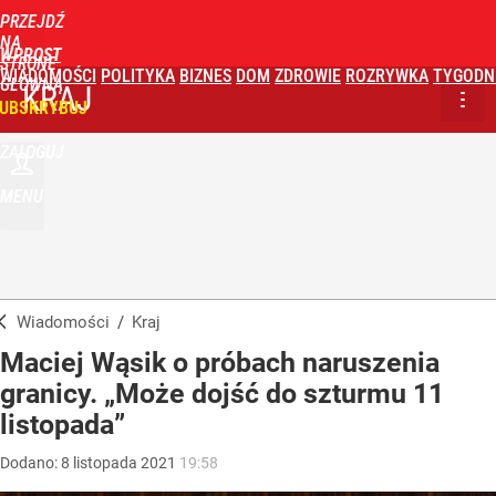
PRZEJDŹ
NA
WPROST
STRONĘ
WIADOMOŚCI
POLITYKA
BIZNES
DOM
ZDROWIE
ROZRYWKA
TYGODN
GŁÓWNĄ
KRAJ
UBSKRYBUJ
ZALOGUJ
MENU
Wiadomości
/
Kraj
Maciej Wąsik o próbach naruszenia
granicy. „Może dojść do szturmu 11
listopada”
Dodano:
8
listopada
2021
19:58