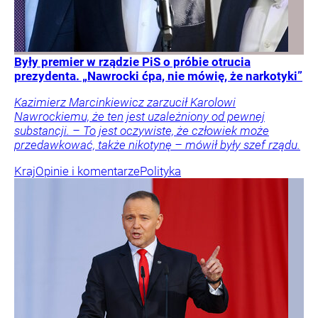
Były premier w rządzie PiS o próbie otrucia
prezydenta. „Nawrocki ćpa, nie mówię, że narkotyki”
Kazimierz Marcinkiewicz zarzucił Karolowi
Nawrockiemu, że ten jest uzależniony od pewnej
substancji. – To jest oczywiste, że człowiek może
przedawkować, także nikotynę – mówił były szef rządu.
Kraj
Opinie i komentarze
Polityka