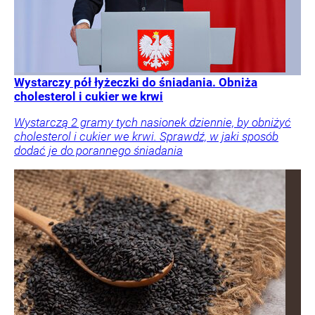
Wystarczy pół łyżeczki do śniadania. Obniża
cholesterol i cukier we krwi
Wystarczą 2 gramy tych nasionek dziennie, by obniżyć
cholesterol i cukier we krwi. Sprawdź, w jaki sposób
dodać je do porannego śniadania