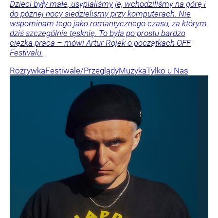
Dzieci były małe, usypialiśmy je, wchodziliśmy na górę i
do późnej nocy siedzieliśmy przy komputerach. Nie
wspominam tego jako romantycznego czasu, za którym
dziś szczególnie tęsknię. To była po prostu bardzo
ciężka praca – mówi Artur Rojek o początkach OFF
Festivalu.
Rozrywka
Festiwale/Przeglądy
Muzyka
Tylko u Nas