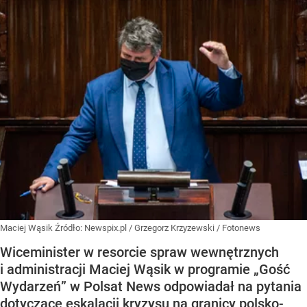
Maciej Wąsik
Źródło:
Newspix.pl
/
Grzegorz Krzyzewski / Fotonews
Wiceminister w resorcie spraw wewnętrznych
i administracji Maciej Wąsik w programie „Gość
Wydarzeń” w Polsat News odpowiadał na pytania
dotyczące eskalacji kryzysu na granicy polsko-