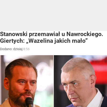
Stanowski przemawiał u Nawrockiego.
Giertych: „Wazelina jakich mało”
Dodano:
dzisiaj
8:56