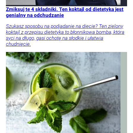
Zmiksuj te 4 składniki. Ten koktajl od dietetyka jest
genialny na odchudzanie
Szukasz sposobu na podjadanie na diecie? Ten zielony
koktajl z przepisu dietetyka to błonnikowa bomba, która
syci na długo, gasi ochotę na słodkie i ułatwia
chudnięcie.