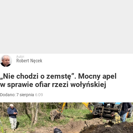
Autor:
Robert Nęcek
„Nie chodzi o zemstę”. Mocny apel
w sprawie ofiar rzezi wołyńskiej
Dodano:
7
sierpnia
6:09