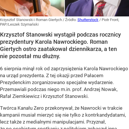
Krzysztof Stanowski i Roman Giertych
/ Źródło:
Shutterstock
/
Piotr Front,
PAP/Leszek Szymański
Krzysztof Stanowski wystąpił podczas rocznicy
prezydentury Karola Nawrockiego. Roman
Giertych ostro zaatakował dziennikarza, a ten
nie pozostał mu dłużny.
6 sierpnia minął rok od zaprzysiężenia Karola Nawrockiego
na urząd prezydenta. Z tej okazji przed Pałacem
Prezydenckim zorganizowano specjalne wydarzenie.
Przemawiali podczas niego m.in. prof. Andrzej Nowak,
Rafał Ziemkiewicz i Krzysztof Stanowski.
Twórca Kanału Zero przekonywał, że Nawrocki w trakcie
kampanii musiał mierzyć się nie tylko z kontrkandydatami,
lecz także z medialnymi manipulacjami. Przyznał,
że po osobistym spotkaniu z politykiem zobaczył inną