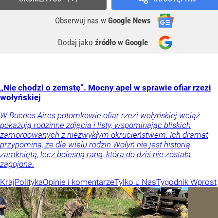
Obserwuj nas
w
Google News
Dodaj jako
źródło w Google
„Nie chodzi o zemstę”. Mocny apel w sprawie ofiar rzezi
wołyńskiej
W Buenos Aires potomkowie ofiar rzezi wołyńskiej wciąż
pokazują rodzinne zdjęcia i listy, wspominając bliskich
zamordowanych z niezwykłym okrucieństwem. Ich dramat
przypomina, że dla wielu rodzin Wołyń nie jest historią
zamkniętą, lecz bolesną raną, która do dziś nie została
zagojona.
Kraj
Polityka
Opinie i komentarze
Tylko u Nas
Tygodnik Wprost