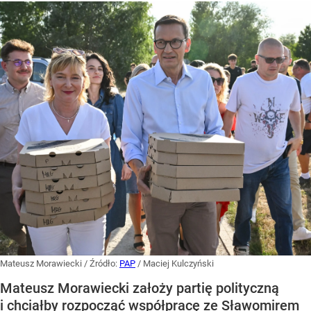
Mateusz Morawiecki
/ Źródło:
PAP
/
Maciej Kulczyński
Mateusz Morawiecki założy partię polityczną
i chciałby rozpocząć współpracę ze Sławomirem