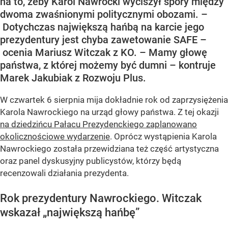
na to, żeby Karol Nawrocki wyciszył spory między
dwoma zwaśnionymi politycznymi obozami. –
Dotychczas największą hańbą na karcie jego
prezydentury jest chyba zawetowanie SAFE –
ocenia Mariusz Witczak z KO. – Mamy głowę
państwa, z której możemy być dumni – kontruje
Marek Jakubiak z Rozwoju Plus.
W czwartek 6 sierpnia mija dokładnie rok od zaprzysiężenia
Karola Nawrockiego na urząd głowy państwa. Z tej okazji
na dziedzińcu Pałacu Prezydenckiego zaplanowano
okolicznościowe wydarzenie
. Oprócz wystąpienia Karola
Nawrockiego została przewidziana też część artystyczna
oraz panel dyskusyjny publicystów, którzy będą
recenzowali działania prezydenta.
Rok prezydentury Nawrockiego. Witczak
wskazał „największą hańbę”