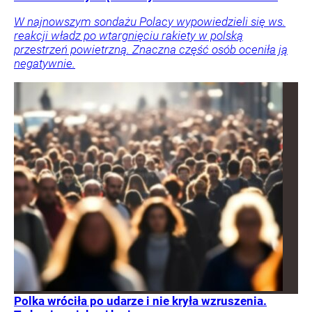
W najnowszym sondażu Polacy wypowiedzieli się ws.
reakcji władz po wtargnięciu rakiety w polską
przestrzeń powietrzną. Znaczna część osób oceniła ją
negatywnie.
Polka wróciła po udarze i nie kryła wzruszenia.