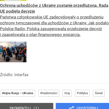
Ochrona uchodźców z Ukrainy zostanie przedłużona. Rada
UE podjęła decyzję
Państwa członkowskie UE zadecydowały o przedłużeniu
ochrony tymczasowej dla uchodźców z Ukrainy. Jak podało
Polskie Radio, Polska zasugerowała przełożenie decyzji
i zaapelowała o plan finansowego wsparcia.
Źródło:
Interfax
Wojna Rosja – Ukraina
Wiadomości
Kraj
Polityka
Świat
SKOMENTUJ
UDOSTĘPNIJ
1