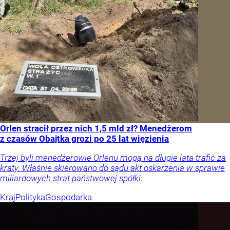
Orlen stracił przez nich 1,5 mld zł? Menedżerom
z czasów Obajtka grozi po 25 lat więzienia
Trzej byli menedżerowie Orlenu mogą na długie lata trafić za
kraty. Właśnie skierowano do sądu akt oskarżenia w sprawie
miliardowych strat państwowej spółki.
Kraj
Polityka
Gospodarka