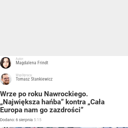
Autor:
Magdalena Frindt
Współpraca:
Tomasz Stankiewicz
Wrze po roku Nawrockiego.
„Największa hańba” kontra „Cała
Europa nam go zazdrości”
Dodano:
6
sierpnia
5:15