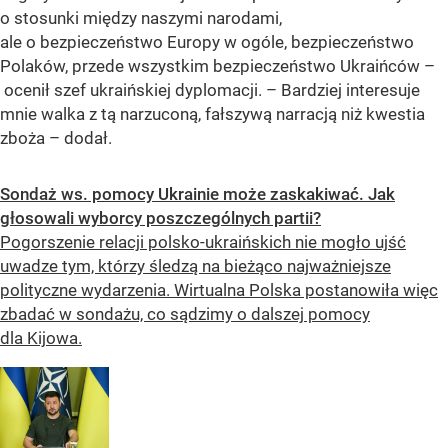
o stosunki między naszymi narodami,
ale o bezpieczeństwo Europy w ogóle, bezpieczeństwo
Polaków, przede wszystkim bezpieczeństwo Ukraińców –
ocenił szef ukraińskiej dyplomacji. – Bardziej interesuje
mnie walka z tą narzuconą, fałszywą narracją niż kwestia
zboża – dodał.
Sondaż ws. pomocy Ukrainie może zaskakiwać. Jak
głosowali wyborcy poszczególnych partii?
Pogorszenie relacji polsko-ukraińskich nie mogło ujść
uwadze tym, którzy śledzą na bieżąco najważniejsze
polityczne wydarzenia. Wirtualna Polska postanowiła więc
zbadać w sondażu, co sądzimy o dalszej pomocy
dla Kijowa.