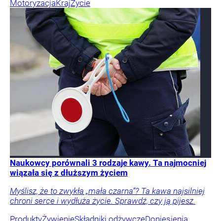
Motoryzacja
Kraj
Życie
Naukowcy porównali 3 rodzaje kawy. Ta najmocniej
wiązała się z dłuższym życiem
Myślisz, że to zwykła „mała czarna”? Ta kawa najsilniej
chroni serce i wydłuża życie. Sprawdź, czy ją pijesz.
Produkty
Żywienie
Składniki odżywcze
Doniesienia