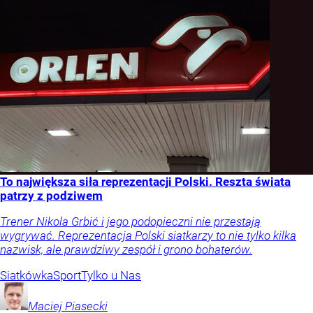
To największa siła reprezentacji Polski. Reszta świata
patrzy z podziwem
Trener Nikola Grbić i jego podopieczni nie przestają
wygrywać. Reprezentacja Polski siatkarzy to nie tylko kilka
nazwisk, ale prawdziwy zespół i grono bohaterów.
Siatkówka
Sport
Tylko u Nas
Maciej
Piasecki