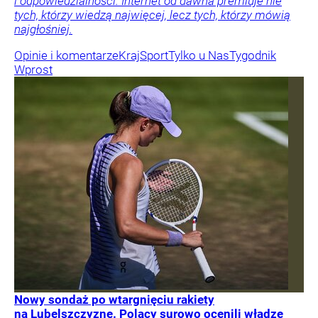
i odpowiedzialności. Internet od dawna premiuje nie
tych, którzy wiedzą najwięcej, lecz tych, którzy mówią
najgłośniej.
Opinie i komentarze
Kraj
Sport
Tylko u Nas
Tygodnik
Wprost
Nowy sondaż po wtargnięciu rakiety
na Lubelszczyznę. Polacy surowo ocenili władze