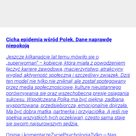
Cicha epidemia wśród Polek. Dane naprawdę
niepokoją
Jeszcze kilkanaście lat temu mówiło się o
„superwoman” – kobiecie, która miała z powodzeniem
łączyć karierę zawodową, macierzyństwo, atrakcyjny
wygląd, aktywność społeczną i szczęśliwy związek. Dziś
ten model nie tylko nie zniknął, ale został spotęgowany
przez media społecznościowe, kulturę nieustannego
porównywania się oraz wszechobecną presję osiągania
sukcesu. Współczesna Polka ma być piękna, zadbana,
wysportowana, przedsiębiorcza, emocjonalnie dojrzała.
Ma być dobrą matką, partnerką i przyjaciółką. A jeśli nie
spełnia wszystkich tych oczekiwań, często sama staje
się swoim najsurowszym sędzią.
Opinie i komentarze
Życie
Psychologia
Tylko u Nas