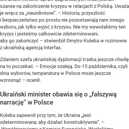
szanse na zakończenie kryzysu w relacjach z Polską. Uważa
je wręcz za „nieuniknione”. – Historia, przyszłość
i bezpieczeństwo po prostu nie pozostawiają nam innego
wyboru, jak tylko wyjść z kryzysu. Nie my wywołaliśmy ten
kryzys i jesteśmy całkowicie zdeterminowani,
aby go zakończyć – stwierdził Dmytro Kułeba w rozmowie
z ukraińską agencją Interfax.
Zdaniem szefa ukraińskiej dyplomacji trzeba jeszcze chwilę
na to poczekać. – Emocje szaleją. Do 15 października, czyli
dnia wyborów, temperatura w Polsce może jeszcze
wzrosnąć – ocenił.
Ukraiński minister obawia się o „fałszywą
narrację” w Polsce
Kułeba zapewnił przy tym, że Ukraina „jest
zdeterminowana, aby działać konstruktywnie”. –
Współpracujemy z Komisją Europejską. Wysłaliśmy