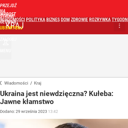
PRZEJDŹ
NA
WPROST
STRONĘ
WIADOMOŚCI
POLITYKA
BIZNES
DOM
ZDROWIE
ROZRYWKA
TYGODN
GŁÓWNĄ
KRAJ
UBSKRYBUJ
ZALOGUJ
MENU
Wiadomości
/
Kraj
Ukraina jest niewdzięczna? Kułeba:
Jawne kłamstwo
Dodano:
29
września
2023
13:42