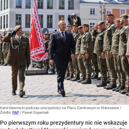
Karol Nawrocki podczas uroczystości na Placu Zamkowym w Warszawie
/
Źródło:
PAP
/
Paweł Supernak
Po pierwszym roku prezydentury nic nie wskazuje