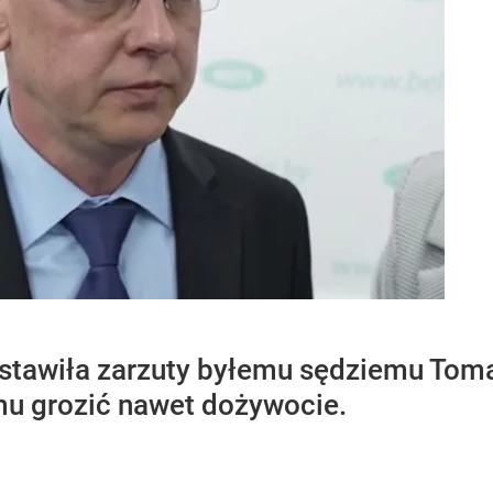
ostawiła zarzuty byłemu sędziemu To
u grozić nawet dożywocie.