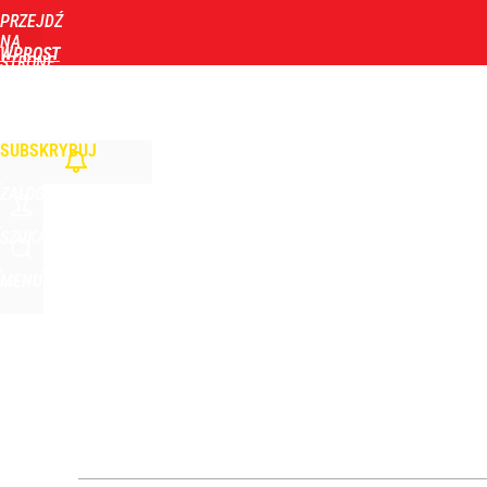
PRZEJDŹ
Udostępnij
1
Skomentuj
NA
WPROST
STRONĘ
GŁÓWNĄ
WIADOMOŚCI
POLITYKA
BIZNES
DOM
ZDROWIE
ROZRYWKA
TYGOD
SUBSKRYBUJ
ZALOGUJ
SZUKAJ
MENU