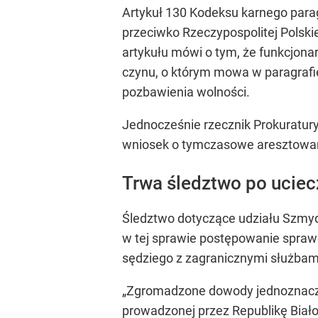
Artykuł 130 Kodeksu karnego paragr
przeciwko Rzeczypospolitej Polskie
artykułu mówi o tym, że funkcjona
czynu, o którym mowa w paragrafie
pozbawienia wolności.
Jednocześnie rzecznik Prokuratury
wniosek o tymczasowe aresztowa
Trwa śledztwo po uciec
Śledztwo dotyczące udziału Szmy
w tej sprawie postępowanie sprawd
sędziego z zagranicznymi służbami
„Zgromadzone dowody jednoznaczni
prowadzonej przez Republikę Biał