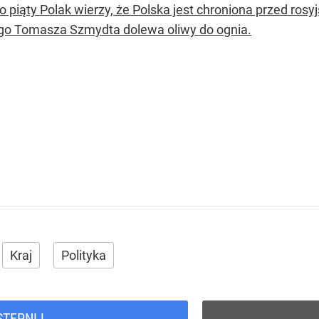
co piąty Polak wierzy, że Polska jest chroniona przed ro
go Tomasza Szmydta dolewa oliwy do ognia.
Kraj
Polityka
STĘPNIJ