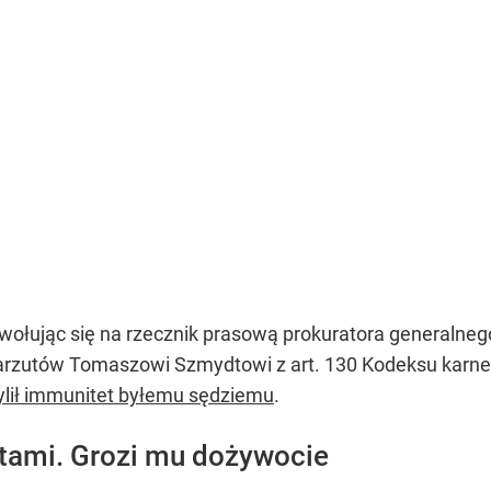
owołując się na rzecznik prasową prokuratora generaln
rzutów Tomaszowi Szmydtowi z art. 130 Kodeksu karnego
ylił immunitet byłemu sędziemu
.
tami. Grozi mu dożywocie