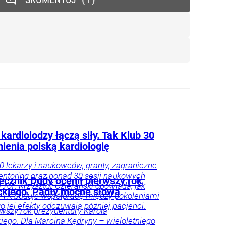
kardiolodzy łączą siły. Tak Klub 30
ienia polską kardiologię
0 lekarzy i naukowców, granty, zagraniczne
entoring oraz ponad 30 sesji naukowych
ecznik Dudy ocenił pierwszy rok
 Prof. Krzysztof Ozierański opowiada, jak
kiego. Padły mocne słowa
PTK buduje współpracę między pokoleniami
go jej efekty odczuwają później pacjenci.
rwszy rok prezydentury Karola
ego. Dla Marcina Kędryny – wieloletniego