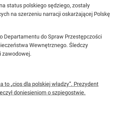
 status polskiego sędziego, zostały
ych na szerzeniu narracji oskarżającej Polskę
o Departamentu do Spraw Przestępczości
zpieczeństwa Wewnętrznego. Śledczy
 i zawodowej.
to „cios dla polskiej władzy”. Prezydent
zeczył doniesieniom o szpiegostwie.