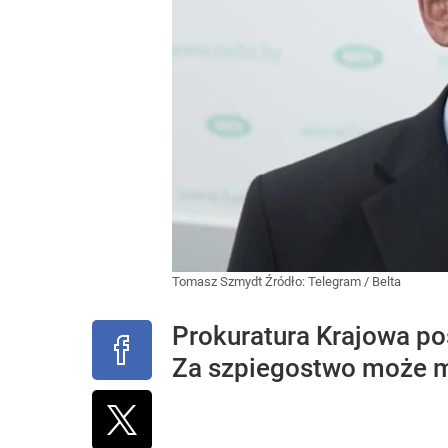
Tomasz Szmydt
Źródło:
Telegram
/
Belta
Prokuratura Krajowa p
Za szpiegostwo może m