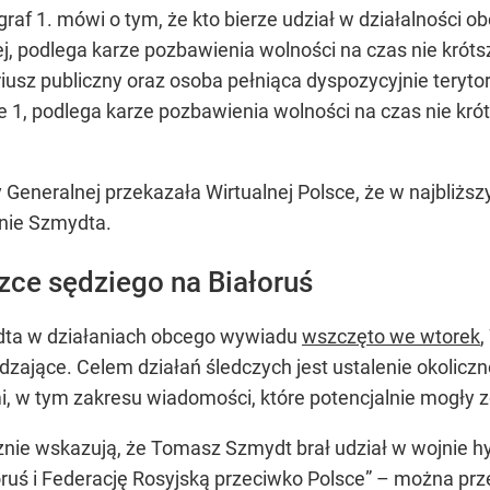
af 1. mówi o tym, że kto bierze udział w działalności o
j, podlega karze pozbawienia wolności na czas nie krótsz
riusz publiczny oraz osoba pełniąca dyspozycyjnie teryto
 1, podlega karze pozbawienia wolności na czas nie krót
 Generalnej przekazała Wirtualnej Polsce, że w najbliżs
nie Szmydta.
zce sędziego na Białoruś
dta w działaniach obcego wywiadu
wszczęto we wtorek
,
zające. Celem działań śledczych jest ustalenie okolicz
, w tym zakresu wiadomości, które potencjalnie mogły 
e wskazują, że Tomasz Szmydt brał udział w wojnie hy
oruś i Federację Rosyjską przeciwko Polsce” – można 