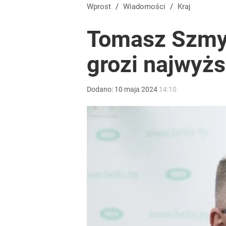
Wprost
/
Wiadomości
/
Kraj
Tomasz Szmyd
grozi najwyżs
Dodano:
10
maja
2024
14:10