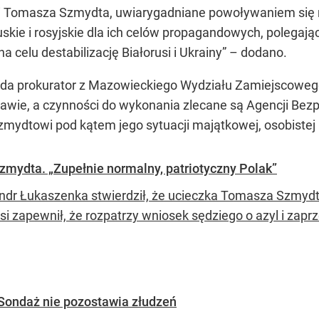
i Tomasza Szmydta, uwiarygadniane powoływaniem się na
kie i rosyjskie dla ich celów propagandowych, polegając
a celu destabilizację Białorusi i Ukrainy” – dodano.
da prokurator z Mazowieckiego Wydziału Zamiejscoweg
zawie, a czynności do wykonania zlecane są Agencji Be
Szmydtowi pod kątem jego sytuacji majątkowej, osobistej
zmydta. „Zupełnie normalny, patriotyczny Polak”
ndr Łukaszenka stwierdził, że ucieczka Tomasza Szmydta 
si zapewnił, że rozpatrzy wniosek sędziego o azyl i zapr
 Sondaż nie pozostawia złudzeń