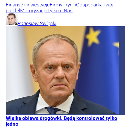
Finanse i inwestycje
Firmy i rynki
Gospodarka
Twój
portfel
Motoryzacja
Tylko u Nas
Radosław
Święcki
Wielka obława drogówki. Będą kontrolować tylko
jedno