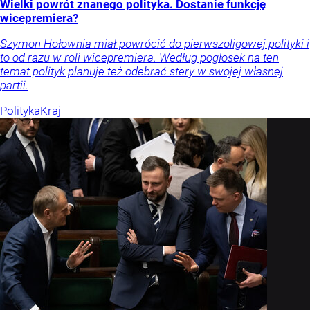
Wielki powrót znanego polityka. Dostanie funkcję
wicepremiera?
Szymon Hołownia miał powrócić do pierwszoligowej polityki i
to od razu w roli wicepremiera. Według pogłosek na ten
temat polityk planuje też odebrać stery w swojej własnej
partii.
Polityka
Kraj