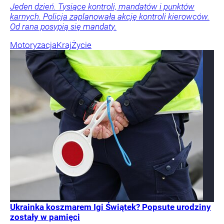
Jeden dzień. Tysiące kontroli, mandatów i punktów
karnych. Policja zaplanowała akcję kontroli kierowców.
Od rana posypią się mandaty.
Motoryzacja
Kraj
Życie
Ukrainka koszmarem Igi Świątek? Popsute urodziny
zostały w pamięci