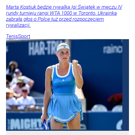
Marta Kostiuk będzie rywalką Igi Świątek w meczu IV
rundy turnieju rangi WTA 1000 w Toronto. Ukrainka
zabrała głos o Polce tuż przed rozpoczęciem
rywalizacji.
Tenis
Sport