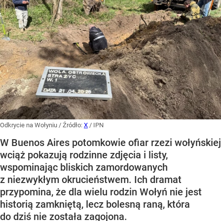
Odkrycie na Wołyniu
/ Źródło:
X
/
IPN
W Buenos Aires potomkowie ofiar rzezi wołyńskiej
wciąż pokazują rodzinne zdjęcia i listy,
wspominając bliskich zamordowanych
z niezwykłym okrucieństwem. Ich dramat
przypomina, że dla wielu rodzin Wołyń nie jest
historią zamkniętą, lecz bolesną raną, która
do dziś nie została zagojona.