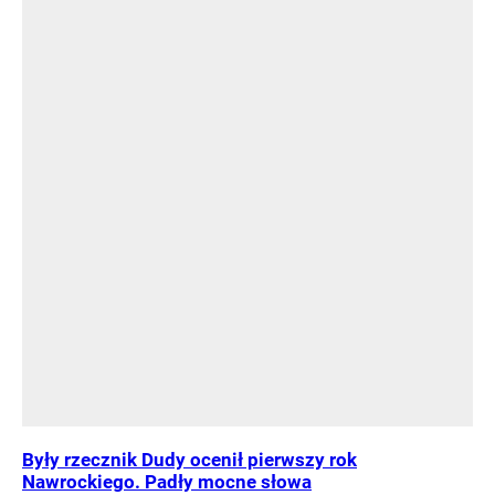
Były rzecznik Dudy ocenił pierwszy rok
Nawrockiego. Padły mocne słowa