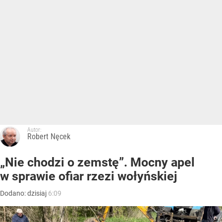
Autor:
Robert Nęcek
„Nie chodzi o zemstę”. Mocny apel
w sprawie ofiar rzezi wołyńskiej
Dodano:
dzisiaj
6:09