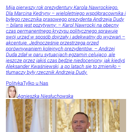
Mija pierwszy rok prezydentury Karola Nawrockiego.
Dla Marcina Kędryny – wieloletniego współpracownika i
byłego rzecznika prasowego prezydenta Andrzeja Dudy
– bilans jest pozytywny: – Karol Nawrocki na obecny
czas permanentnego kryzysu politycznego sprawuje
swój urząd w sposób dojrzały i adekwatny do wyzwań –
akcentuje. Jednocześnie przestrzega przed
porównywaniem kolejnych prezydentów. – Andrzej
Duda zdał w paru sytuacjach egzamin celująco, ale
jeszcze przez jakiś czas będzie niedoceniony, jak kiedyś
Aleksander Kwaśniewski, a po latach się to zmieniło –
tłumaczy były rzecznik Andrzeja Dudy.
Polityka
Tylko u Nas
Agnieszka
Niesłuchowska