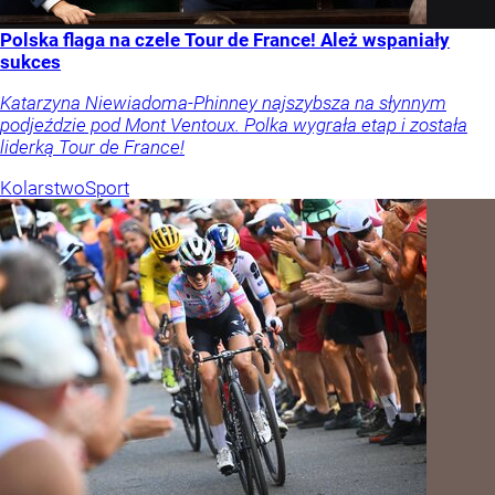
Polska flaga na czele Tour de France! Ależ wspaniały
sukces
Katarzyna Niewiadoma-Phinney najszybsza na słynnym
podjeździe pod Mont Ventoux. Polka wygrała etap i została
liderką Tour de France!
Kolarstwo
Sport