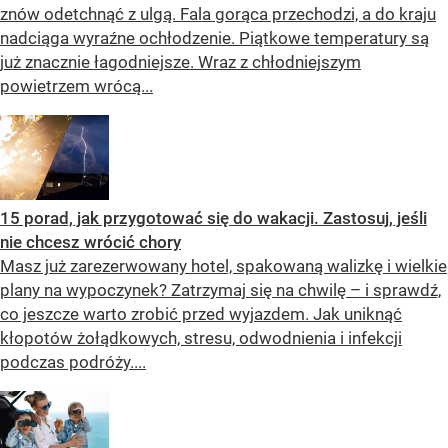
znów odetchnąć z ulgą. Fala gorąca przechodzi, a do kraju
nadciąga wyraźne ochłodzenie. Piątkowe temperatury są
już znacznie łagodniejsze. Wraz z chłodniejszym
powietrzem wrócą...
15 porad, jak przygotować się do wakacji. Zastosuj, jeśli
nie chcesz wrócić chory
Masz już zarezerwowany hotel, spakowaną walizkę i wielkie
plany na wypoczynek? Zatrzymaj się na chwilę – i sprawdź,
co jeszcze warto zrobić przed wyjazdem. Jak uniknąć
kłopotów żołądkowych, stresu, odwodnienia i infekcji
podczas podróży....