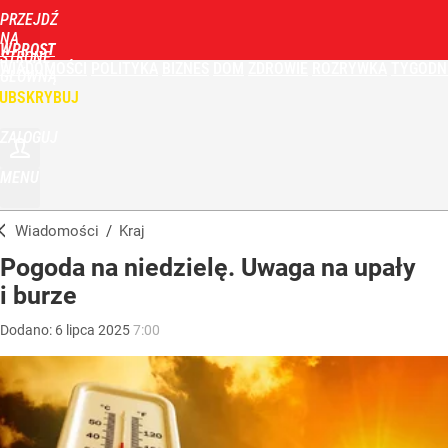
PRZEJDŹ
NA
WPROST
STRONĘ
WIADOMOŚCI
POLITYKA
BIZNES
DOM
ZDROWIE
ROZRYWKA
TYGODN
GŁÓWNĄ
UBSKRYBUJ
ZALOGUJ
MENU
Wiadomości
/
Kraj
Pogoda na niedzielę. Uwaga na upały
i burze
Dodano:
6
lipca
2025
7:00