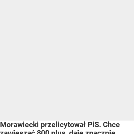
Morawiecki przelicytował PiS. Chce
zawieszać 800 plus, daje znacznie