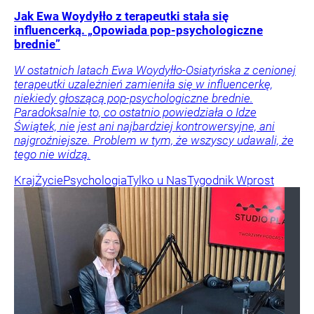
Jak Ewa Woydyłło z terapeutki stała się
influencerką. „Opowiada pop-psychologiczne
brednie”
W ostatnich latach Ewa Woydyłło-Osiatyńska z cenionej
terapeutki uzależnień zamieniła się w influencerkę,
niekiedy głoszącą pop-psychologiczne brednie.
Paradoksalnie to, co ostatnio powiedziała o Idze
Świątek, nie jest ani najbardziej kontrowersyjne, ani
najgroźniejsze. Problem w tym, że wszyscy udawali, że
tego nie widzą.
Kraj
Życie
Psychologia
Tylko u Nas
Tygodnik Wprost