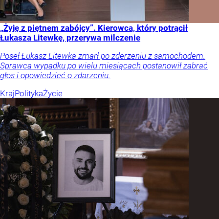
„Żyję z piętnem zabójcy”. Kierowca, który potrącił
Łukasza Litewkę, przerywa milczenie
Poseł Łukasz Litewka zmarł po zderzeniu z samochodem.
Sprawca wypadku po wielu miesiącach postanowił zabrać
głos i opowiedzieć o zdarzeniu.
Kraj
Polityka
Życie