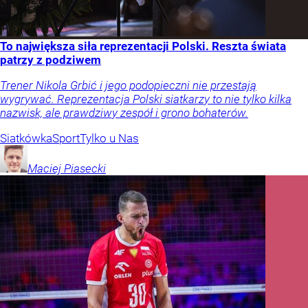
To największa siła reprezentacji Polski. Reszta świata
patrzy z podziwem
Trener Nikola Grbić i jego podopieczni nie przestają
wygrywać. Reprezentacja Polski siatkarzy to nie tylko kilka
nazwisk, ale prawdziwy zespół i grono bohaterów.
Siatkówka
Sport
Tylko u Nas
Maciej
Piasecki