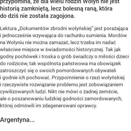
przypomina, że dla wielu rodzin Wołyń nie jest
historią zamkniętą, lecz bolesną raną, która
do dziś nie została zagojona.
Lektura „Dokumentów zbrodni wołyńskiej” jest porażająca
i jednocześnie wzywająca do rachunku sumienia. Mordów
na Wołyniu nie można zamazać, lecz trzeba im nadać
właściwe miejsce w świadomości historycznej. Tak jak
godny pochówek i troska o grób świadczy o miłości dzieci
do rodziców, tak wspólnota państwowa ma obowiązek
zatroszczyć się o swoich pomordowanych obywateli
i godnie ich pochować. Przypomnienie o rzezi wołyńskiej
i rzeczywiste rozwiązanie problemu jest zobowiązaniem
cywilizowanych ludzi. Nikt nie mówi o żadnej zemście,
ale o poszanowaniu ludzkiej godności zamordowanych,
której odmówili im zdegenerowani oprawcy.
Argentyna...