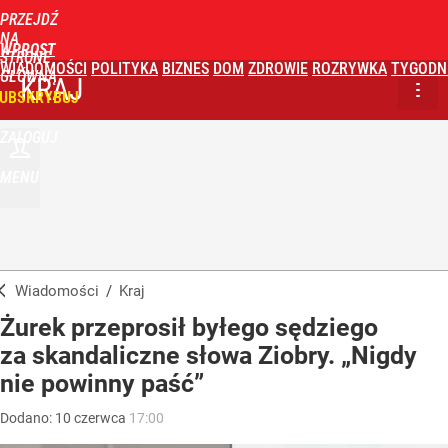
PRZEJDŹ
NA
WPROST
STRONĘ
WIADOMOŚCI
POLITYKA
BIZNES
DOM
ZDROWIE
ROZRYWKA
TYGODN
GŁÓWNĄ
KRAJ
UBSKRYBUJ
ZALOGUJ
MENU
Wiadomości
/
Kraj
Żurek przeprosił byłego sędziego
za skandaliczne słowa Ziobry. „Nigdy
nie powinny paść”
Dodano:
10
czerwca
17:00