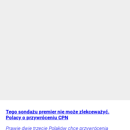
Tego sondażu premier nie może zlekceważyć.
Polacy o przywróceniu CPN
Prawie dwie trzecie Polaków chce przywrócenia