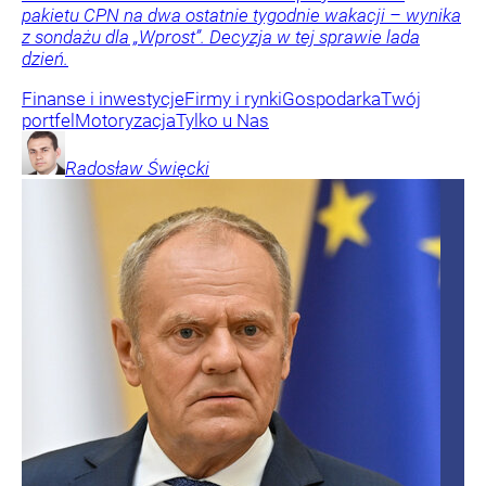
pakietu CPN na dwa ostatnie tygodnie wakacji – wynika
z sondażu dla „Wprost”. Decyzja w tej sprawie lada
dzień.
Finanse i inwestycje
Firmy i rynki
Gospodarka
Twój
portfel
Motoryzacja
Tylko u Nas
Radosław
Święcki