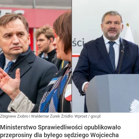
Zbigniew Ziobro i Waldemar Żurek
Źródło:
Wprost
/
gov.pl
Ministerstwo Sprawiedliwości opublikowało
przeprosiny dla byłego sędziego Wojciecha