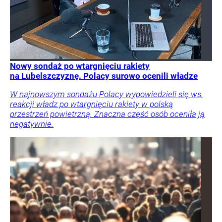
Nowy sondaż po wtargnięciu rakiety
na Lubelszczyznę. Polacy surowo ocenili władze
W najnowszym sondażu Polacy wypowiedzieli się ws.
reakcji władz po wtargnięciu rakiety w polską
przestrzeń powietrzną. Znaczna część osób oceniła ją
negatywnie.