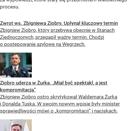
procesu.
Zwrot ws. Zbigniewa Ziobry. Upłynął kluczowy termin
Zbigniew Ziobro, który przebywa obecnie w Stanach
Zjednoczonych, przegapił ważny termin. Chodzi
o postepowanie azylowe na Węgrzech.
Ziobro uderza w Żurka. „Miał być spektakl, a jest
kompromitacja”
Zbigniew Ziobro ostro skrytykował Waldemara Żurka
i Donalda Tuska. W swoim nowym wpisie były minister
sprawiedliwości mówi o „kompromitacji” i naciskach.