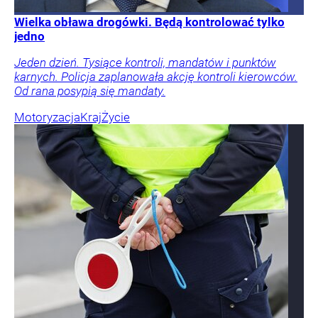
Wielka obława drogówki. Będą kontrolować tylko
jedno
Jeden dzień. Tysiące kontroli, mandatów i punktów
karnych. Policja zaplanowała akcję kontroli kierowców.
Od rana posypią się mandaty.
Motoryzacja
Kraj
Życie