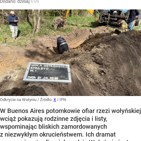
Dodano:
dzisiaj
6:09
Odkrycie na Wołyniu
/ Źródło:
X
/
IPN
W Buenos Aires potomkowie ofiar rzezi wołyńskiej
wciąż pokazują rodzinne zdjęcia i listy,
wspominając bliskich zamordowanych
z niezwykłym okrucieństwem. Ich dramat