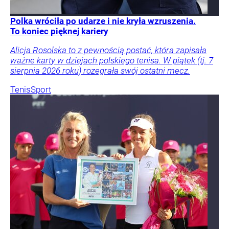
Polka wróciła po udarze i nie kryła wzruszenia.
To koniec pięknej kariery
Alicja Rosolska to z pewnością postać, która zapisała
ważne karty w dziejach polskiego tenisa. W piątek (tj. 7
sierpnia 2026 roku) rozegrała swój ostatni mecz.
Tenis
Sport