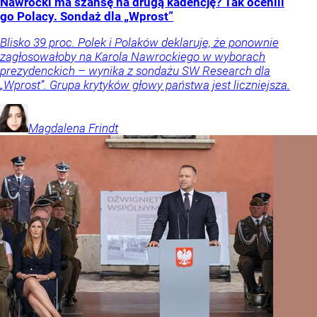
Nawrocki ma szansę na drugą kadencję? Tak ocenili
go Polacy. Sondaż dla „Wprost”
Blisko 39 proc. Polek i Polaków deklaruje, że ponownie
zagłosowałoby na Karola Nawrockiego w wyborach
prezydenckich – wynika z sondażu SW Research dla
„Wprost”. Grupa krytyków głowy państwa jest liczniejsza.
Magdalena
Frindt