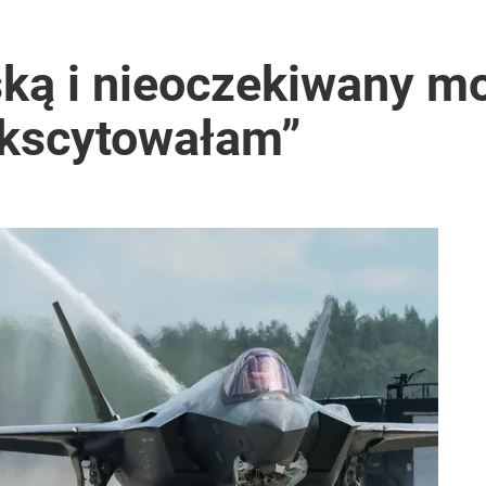
ską i nieoczekiwany m
ekscytowałam”