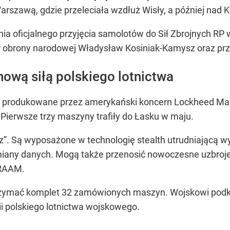
Warszawą, gdzie przeleciała wzdłuż Wisły, a później na
a oficjalnego przyjęcia samolotów do Sił Zbrojnych RP w
er obrony narodowej Władysław Kosiniak-Kamysz oraz pr
 nową siłą polskiego lotnictwa
 produkowane przez amerykański koncern Lockheed Marti
 Pierwsze trzy maszyny trafiły do Łasku w maju.
. Są wyposażone w technologię stealth utrudniającą wy
ny danych. Mogą także przenosić nowoczesne uzbrojen
MRAAM.
zymać komplet 32 zamówionych maszyn. Wojskowi podkreś
i polskiego lotnictwa wojskowego.