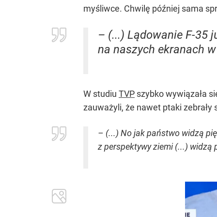
myśliwce. Chwilę później sama sp
– (...) Lądowanie F-35 j
na naszych ekranach w 
W studiu
TVP
szybko wywiązała się
zauważyli, że nawet ptaki zebrały
– (...) No jak państwo widzą pię
z perspektywy ziemi (...) widz