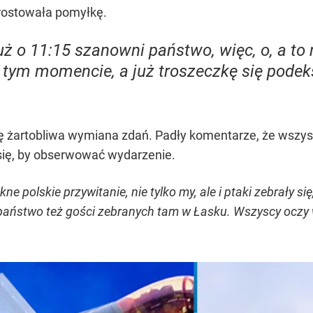
rostowała pomyłkę.
uż o 11:15 szanowni państwo, więc, o, a to 
tym momencie, a już troszeczkę się podeks
 żartobliwa wymiana zdań. Padły komentarze, że wszysc
 się, by obserwować wydarzenie.
kne polskie przywitanie, nie tylko my, ale i ptaki zebrały 
ą państwo też gości zebranych tam w Łasku. Wszyscy oczy 