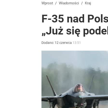
Wprost
/
Wiadomości
/
Kraj
F-35 nad Pol
„Już się pod
Dodano:
12
czerwca
13:51