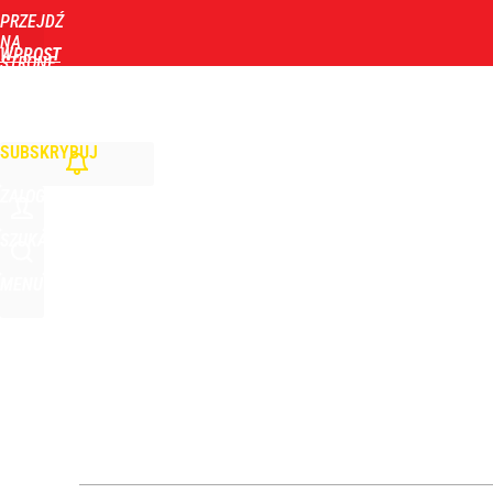
PRZEJDŹ
Udostępnij
1
Skomentuj
NA
WPROST
STRONĘ
GŁÓWNĄ
WIADOMOŚCI
POLITYKA
BIZNES
DOM
ZDROWIE
ROZRYWKA
TYGOD
SUBSKRYBUJ
ZALOGUJ
SZUKAJ
MENU