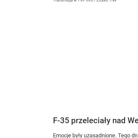
Transmisja w TVP Info
/ Źródło:
TVP
F-35 przeleciały nad W
Emocje były uzasadnione. Tego dni