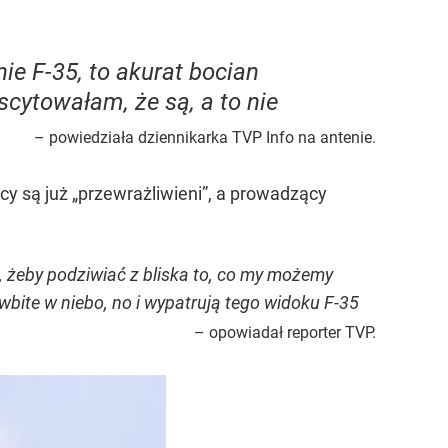
nie F-35, to akurat bocian
cytowałam, że są, a to nie
– powiedziała dziennikarka TVP Info na antenie.
y są już „przewrażliwieni”, a prowadzący
się, żeby podziwiać z bliska to, co my możemy
wbite w niebo, no i wypatrują tego widoku F-35
– opowiadał reporter TVP.