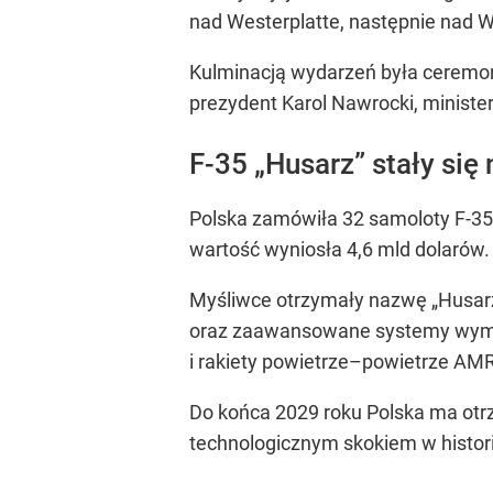
nad Westerplatte, następnie nad 
Kulminacją wydarzeń była ceremoni
prezydent Karol Nawrocki, minist
F-35 „Husarz” stały się
Polska zamówiła 32 samoloty F-35
wartość wyniosła 4,6 mld dolarów.
Myśliwce otrzymały nazwę „Husarz”
oraz zaawansowane systemy wymia
i rakiety powietrze–powietrze A
Do końca 2029 roku Polska ma otr
technologicznym skokiem w histori