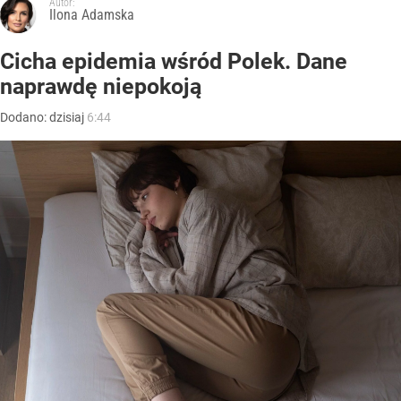
Autor:
Ilona Adamska
Cicha epidemia wśród Polek. Dane
naprawdę niepokoją
Dodano:
dzisiaj
6:44