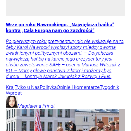
Wrze po roku Nawrockiego. „Największa hańba”
kontra „Cała Europa nam go zazdrości”
Po pierwszym roku prezydentury nic nie wskazuje na to,
żeby Karol Nawrocki wyciszył spory między dwoma
zwaśnionymi politycznymi obozami. – Dotychczas
największą hańbą na karcie jego prezydentury jest
chyba zawetowanie SAFE – ocenia Mariusz Witczak z
KO. – Mamy głowę państwa, z której możemy być
dumni – kontruje Marek Jakubiak z Rozwoju Plus.
Kraj
Tylko u Nas
Polityka
Opinie i komentarze
Tygodnik
Wprost
Magdalena
Frindt