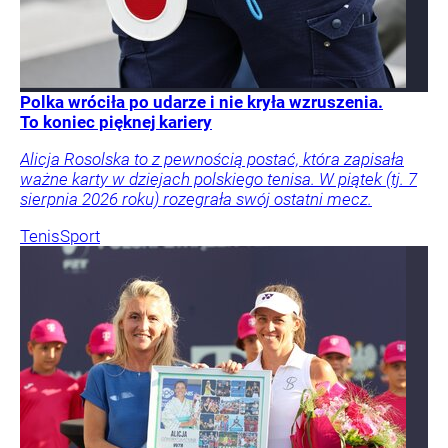
Polka wróciła po udarze i nie kryła wzruszenia.
To koniec pięknej kariery
Alicja Rosolska to z pewnością postać, która zapisała
ważne karty w dziejach polskiego tenisa. W piątek (tj. 7
sierpnia 2026 roku) rozegrała swój ostatni mecz.
Tenis
Sport