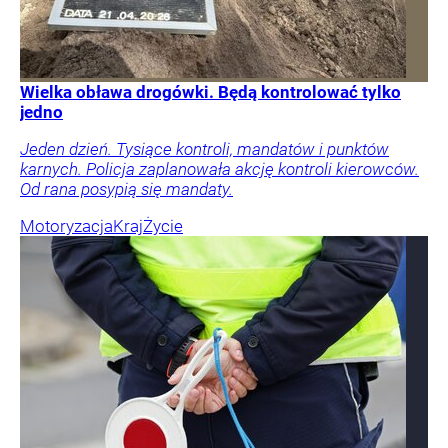
Wielka obława drogówki. Będą kontrolować tylko
jedno
Jeden dzień. Tysiące kontroli, mandatów i punktów
karnych. Policja zaplanowała akcję kontroli kierowców.
Od rana posypią się mandaty.
Motoryzacja
Kraj
Życie