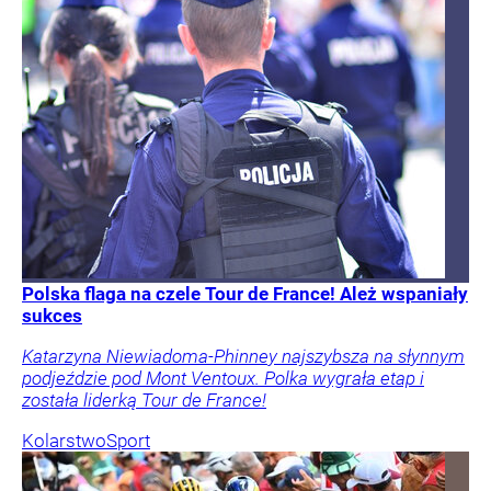
Polska flaga na czele Tour de France! Ależ wspaniały
sukces
Katarzyna Niewiadoma-Phinney najszybsza na słynnym
podjeździe pod Mont Ventoux. Polka wygrała etap i
została liderką Tour de France!
Kolarstwo
Sport