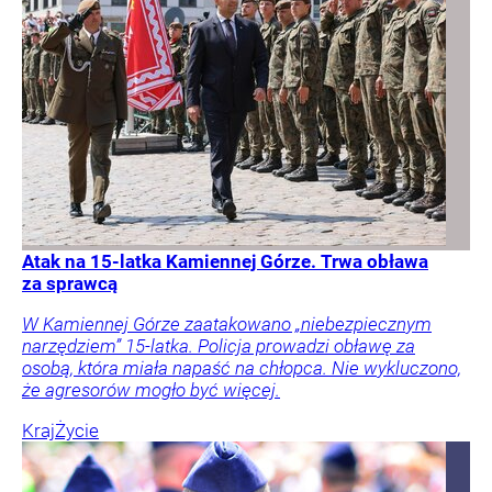
Atak na 15-latka Kamiennej Górze. Trwa obława
za sprawcą
W Kamiennej Górze zaatakowano „niebezpiecznym
narzędziem” 15-latka. Policja prowadzi obławę za
osobą, która miała napaść na chłopca. Nie wykluczono,
że agresorów mogło być więcej.
Kraj
Życie