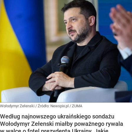
Wołodymyr Zełenski
/ Źródło:
Newspix.pl
/
ZUMA
Według najnowszego ukraińskiego sondażu
Wołodymyr Zełenski miałby poważnego rywala
w walce o fotel prezydenta Ukrainy. Jakie