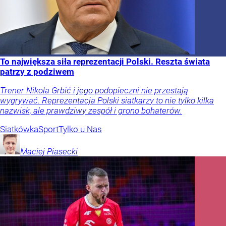
To największa siła reprezentacji Polski. Reszta świata
patrzy z podziwem
Trener Nikola Grbić i jego podopieczni nie przestają
wygrywać. Reprezentacja Polski siatkarzy to nie tylko kilka
nazwisk, ale prawdziwy zespół i grono bohaterów.
Siatkówka
Sport
Tylko u Nas
Maciej
Piasecki