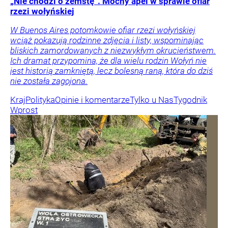
„Nie chodzi o zemstę”. Mocny apel w sprawie ofiar
rzezi wołyńskiej
W Buenos Aires potomkowie ofiar rzezi wołyńskiej
wciąż pokazują rodzinne zdjęcia i listy, wspominając
bliskich zamordowanych z niezwykłym okrucieństwem.
Ich dramat przypomina, że dla wielu rodzin Wołyń nie
jest historią zamkniętą, lecz bolesną raną, która do dziś
nie została zagojona.
Kraj
Polityka
Opinie i komentarze
Tylko u Nas
Tygodnik
Wprost