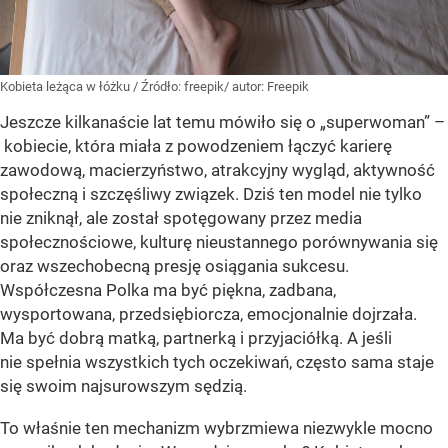
Kobieta leżąca w łóżku
/ Źródło:
freepik/ autor: Freepik
Jeszcze kilkanaście lat temu mówiło się o „superwoman” –
kobiecie, która miała z powodzeniem łączyć karierę
zawodową, macierzyństwo, atrakcyjny wygląd, aktywność
społeczną i szczęśliwy związek. Dziś ten model nie tylko
nie zniknął, ale został spotęgowany przez media
społecznościowe, kulturę nieustannego porównywania się
oraz wszechobecną presję osiągania sukcesu.
Współczesna Polka ma być piękna, zadbana,
wysportowana, przedsiębiorcza, emocjonalnie dojrzała.
Ma być dobrą matką, partnerką i przyjaciółką. A jeśli
nie spełnia wszystkich tych oczekiwań, często sama staje
się swoim najsurowszym sędzią.
To właśnie ten mechanizm wybrzmiewa niezwykle mocno