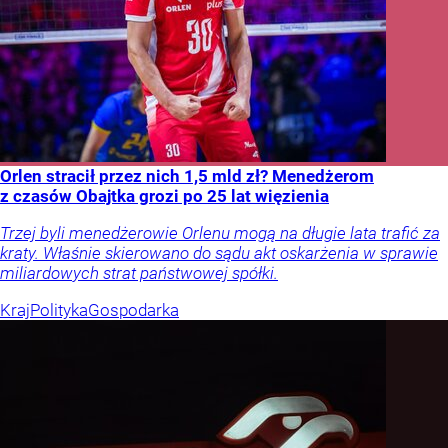
Orlen stracił przez nich 1,5 mld zł? Menedżerom
z czasów Obajtka grozi po 25 lat więzienia
Trzej byli menedżerowie Orlenu mogą na długie lata trafić za
kraty. Właśnie skierowano do sądu akt oskarżenia w sprawie
miliardowych strat państwowej spółki.
Kraj
Polityka
Gospodarka