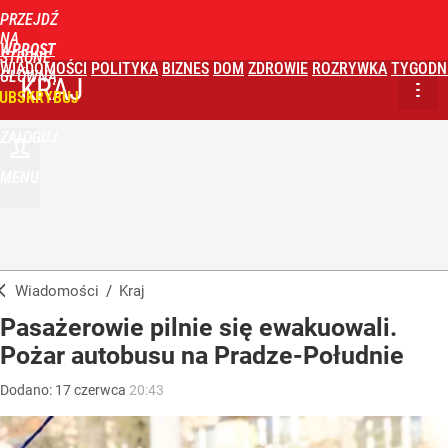
PRZEJDŹ
NA
WPROST
STRONĘ
WIADOMOŚCI
POLITYKA
BIZNES
DOM
ZDROWIE
ROZRYWKA
TYGODN
GŁÓWNĄ
KRAJ
UBSKRYBUJ
ZALOGUJ
MENU
Wiadomości
/
Kraj
Pasażerowie pilnie się ewakuowali.
Pożar autobusu na Pradze-Południe
Dodano:
17
czerwca
20:43