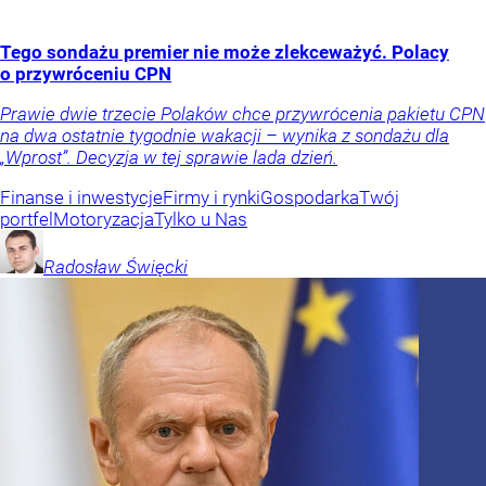
Tego sondażu premier nie może zlekceważyć. Polacy
o przywróceniu CPN
Prawie dwie trzecie Polaków chce przywrócenia pakietu CPN
na dwa ostatnie tygodnie wakacji – wynika z sondażu dla
„Wprost”. Decyzja w tej sprawie lada dzień.
Finanse i inwestycje
Firmy i rynki
Gospodarka
Twój
portfel
Motoryzacja
Tylko u Nas
Radosław
Święcki