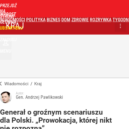
PRZEJDŹ
NA
WPROST
STRONĘ
WIADOMOŚCI
POLITYKA
BIZNES
DOM
ZDROWIE
ROZRYWKA
TYGODN
GŁÓWNĄ
KRAJ
UBSKRYBUJ
ZALOGUJ
MENU
Wiadomości
/
Kraj
Autor:
Gen. Andrzej Pawlikowski
Generał o groźnym scenariuszu
dla Polski. „Prowokacja, której nikt
nie rozpozna”