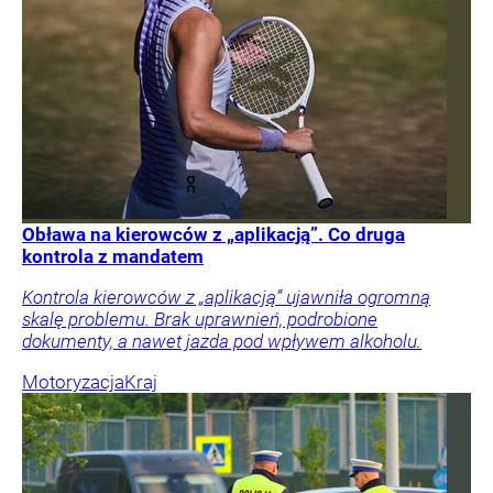
Obława na kierowców z „aplikacją”. Co druga
kontrola z mandatem
Kontrola kierowców z „aplikacją” ujawniła ogromną
skalę problemu. Brak uprawnień, podrobione
dokumenty, a nawet jazda pod wpływem alkoholu.
Motoryzacja
Kraj