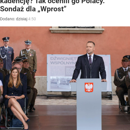
kadencję? Tak ocenili go Polacy.
Sondaż dla „Wprost”
Dodano:
dzisiaj
4:50