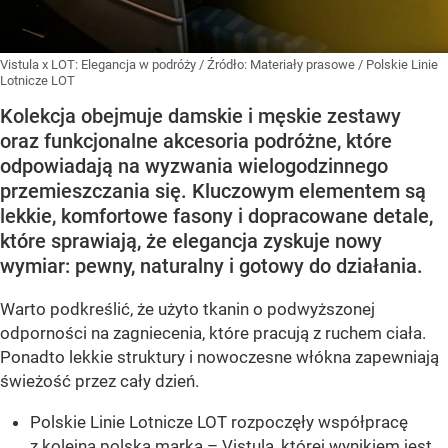
Vistula x LOT: Elegancja w podróży
/ Źródło:
Materiały prasowe
/
Polskie Linie
Lotnicze LOT
Kolekcja obejmuje damskie i męskie zestawy
oraz funkcjonalne akcesoria podróżne, które
odpowiadają na wyzwania wielogodzinnego
przemieszczania się. Kluczowym elementem są
lekkie, komfortowe fasony i dopracowane detale,
które sprawiają, że elegancja zyskuje nowy
wymiar: pewny, naturalny i gotowy do działania.
Warto podkreślić, że użyto tkanin o podwyższonej
odporności na zagniecenia, które pracują z ruchem ciała.
Ponadto lekkie struktury i nowoczesne włókna zapewniają
świeżość przez cały dzień.
Polskie Linie Lotnicze LOT rozpoczęły współpracę
z kolejną polską marką – Vistulą, której wynikiem jest