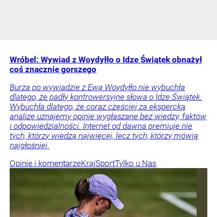
Wróbel: Wywiad z Woydyłło o Idze Świątek obnażył
coś znacznie gorszego
Burza po wywiadzie z Ewą Woydyłło nie wybuchła
dlatego, że padły kontrowersyjne słowa o Idze Świątek.
Wybuchła dlatego, że coraz częściej za ekspercką
analizę uznajemy opinie wygłaszane bez wiedzy, faktów
i odpowiedzialności. Internet od dawna premiuje nie
tych, którzy wiedzą najwięcej, lecz tych, którzy mówią
najgłośniej.
Opinie i komentarze
Kraj
Sport
Tylko u Nas