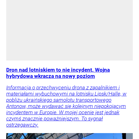
Dron nad lotniskiem to nie incydent. Wojna
hybrydowa wkracza na nowy poziom
Informacja o przechwyceniu drona z zapalnikiem i
materiałami wybuchowymi na lotnisku Lipsk/Halle, w
pobliżu ukraińskiego samolotu transportowego
Antonow, może wydawać się kolejnym niepokojącym
incydentem w Europie. W mojej ocenie jest jednak
czymś znacznie poważniejszym. To sygnał
ostrzegawczy.