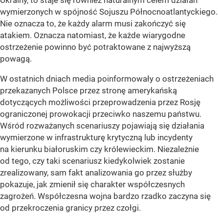
Ukrainy, to staje się również naturalnym celem działań
wymierzonych w spójność Sojuszu Północnoatlantyckiego.
Nie oznacza to, że każdy alarm musi zakończyć się
atakiem. Oznacza natomiast, że każde wiarygodne
ostrzeżenie powinno być potraktowane z najwyższą
powagą.
W ostatnich dniach media poinformowały o ostrzeżeniach
przekazanych Polsce przez stronę amerykańską
dotyczących możliwości przeprowadzenia przez Rosję
ograniczonej prowokacji przeciwko naszemu państwu.
Wśród rozważanych scenariuszy pojawiają się działania
wymierzone w infrastrukturę krytyczną lub incydenty
na kierunku białoruskim czy królewieckim. Niezależnie
od tego, czy taki scenariusz kiedykolwiek zostanie
zrealizowany, sam fakt analizowania go przez służby
pokazuje, jak zmienił się charakter współczesnych
zagrożeń. Współczesna wojna bardzo rzadko zaczyna się
od przekroczenia granicy przez czołgi.