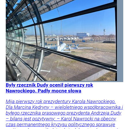
Były rzecznik Dudy ocenił pierwszy rok
Nawrockiego. Padły mocne słowa
Mija pierwszy rok prezydentury Karola Nawrockiego.
Dla Marcina Kędryny – wieloletniego współpracownika i
byłego rzecznika prasowego prezydenta Andrzeja Dudy
– bilans jest pozytywny: – Karol Nawrocki na obecny
czas permanentnego kryzysu politycznego sprawuje