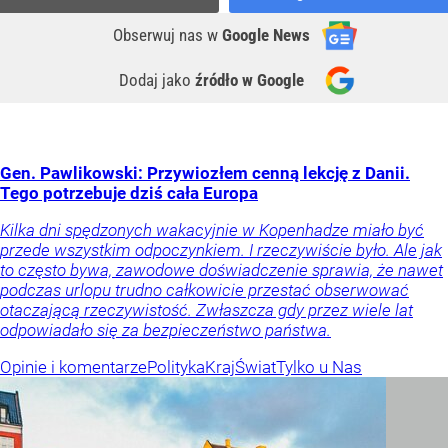
Obserwuj nas
w
Google News
Dodaj jako
źródło w Google
Gen. Pawlikowski: Przywiozłem cenną lekcję z Danii.
Tego potrzebuje dziś cała Europa
Kilka dni spędzonych wakacyjnie w Kopenhadze miało być
przede wszystkim odpoczynkiem. I rzeczywiście było. Ale jak
to często bywa, zawodowe doświadczenie sprawia, że nawet
podczas urlopu trudno całkowicie przestać obserwować
otaczającą rzeczywistość. Zwłaszcza gdy przez wiele lat
odpowiadało się za bezpieczeństwo państwa.
Opinie i komentarze
Polityka
Kraj
Świat
Tylko u Nas