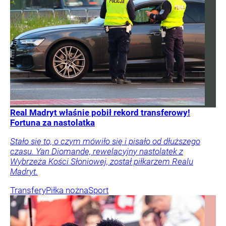
Real Madryt właśnie pobił rekord transferowy!
Fortuna za nastolatka
Stało się to, o czym mówiło się i pisało od dłuższego
czasu. Yan Diomande, rewelacyjny nastolatek z
Wybrzeża Kości Słoniowej, został piłkarzem Realu
Madryt.
Transfery
Piłka nożna
Sport