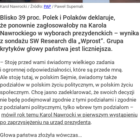
Karol Nawrocki
/ Źródło:
PAP
/
Paweł Supernak
Blisko 39 proc. Polek i Polaków deklaruje,
że ponownie zagłosowałoby na Karola
Nawrockiego w wyborach prezydenckich – wynika
z sondażu SW Research dla „Wprost”. Grupa
krytyków głowy państwa jest liczniejsza.
– Stoję przed wami świadomy wielkiego zadania
i ogromnej odpowiedzialności, które są przede mną.
Ale stoję tutaj, w polskim Sejmie, świadomy także
podziałów w polskim życiu politycznym, w polskim życiu
społecznym. Chcę jasno zadeklarować, że swoich decyzji
nie będę podejmował zgodnie z tymi podziałami i zgodnie
z podziałami politycznymi, tylko wbrew tym podziałom –
mówił rok temu Karol Nawrocki w pierwszym wystąpieniu
po zaprzysiężeniu na urząd prezydenta
.
Głowa państwa złożyła wówczas...