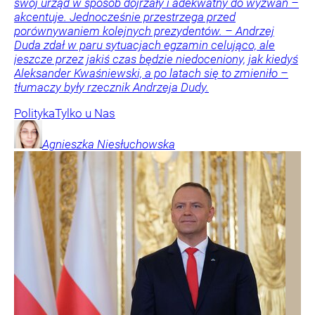
swój urząd w sposób dojrzały i adekwatny do wyzwań –
akcentuje. Jednocześnie przestrzega przed
porównywaniem kolejnych prezydentów. – Andrzej
Duda zdał w paru sytuacjach egzamin celująco, ale
jeszcze przez jakiś czas będzie niedoceniony, jak kiedyś
Aleksander Kwaśniewski, a po latach się to zmieniło –
tłumaczy były rzecznik Andrzeja Dudy.
Polityka
Tylko u Nas
Agnieszka
Niesłuchowska