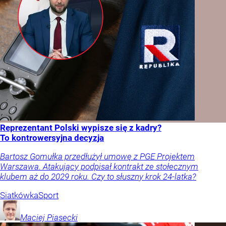
Reprezentant Polski wypisze się z kadry?
To kontrowersyjna decyzja
Bartosz Gomułka przedłużył umowę z PGE Projektem
Warszawa. Atakujący podpisał kontrakt ze stołecznym
klubem aż do 2029 roku. Czy to słuszny krok 24-latka?
Siatkówka
Sport
Maciej
Piasecki