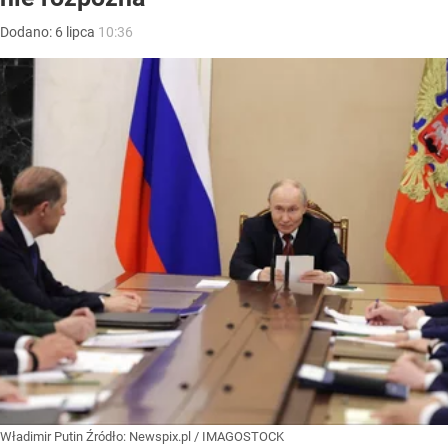
Dodano:
6
lipca
10:36
Władimir Putin
Źródło:
Newspix.pl
/
IMAGOSTOCK