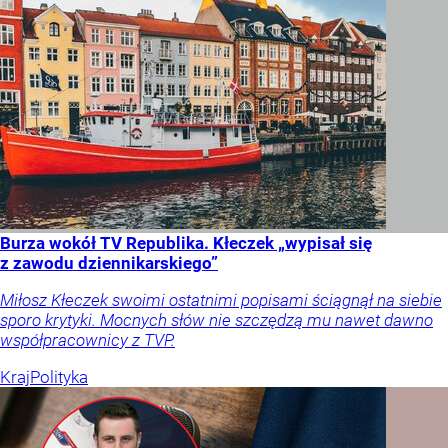
Burza wokół TV Republika. Kłeczek „wypisał się
z zawodu dziennikarskiego”
Miłosz Kłeczek swoimi ostatnimi popisami ściągnął na siebie
sporo krytyki. Mocnych słów nie szczędzą mu nawet dawno
współpracownicy z TVP.
Kraj
Polityka