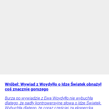
Wróbel: Wywiad z Woydyłło o Idze Świątek obnażył
coś znacznie gorszego
Burza po wywiadzie z Ewą Woydyłło nie wybuchła
dlatego, że padły kontrowersyjne słowa o Idze Świątek.
Wybuchła dlatego, że coraz częściej za ekspercką