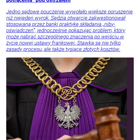
Jedno sądowe pouczenie wywołało większe poruszenie
niż niejeden wyrok. Sędzia otwarcie zakwestionował
stosowaną przez banki praktykę składania „niby-
oświadczeń”, jednocześnie pokazując problem, który
może nabrać szczególnego znaczenia po wejściu w
życie nowej ustawy frankowej. Stawką są nie tylko
zasady procesu, ale także tysiące złotych kosztów.