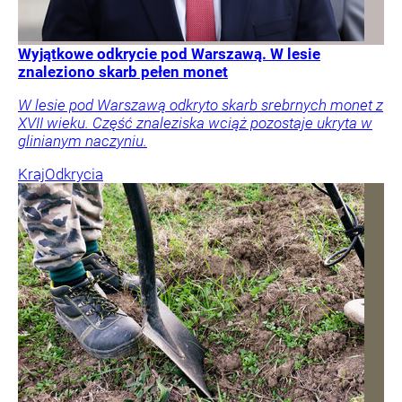
Wyjątkowe odkrycie pod Warszawą. W lesie
znaleziono skarb pełen monet
W lesie pod Warszawą odkryto skarb srebrnych monet z
XVII wieku. Część znaleziska wciąż pozostaje ukryta w
glinianym naczyniu.
Kraj
Odkrycia