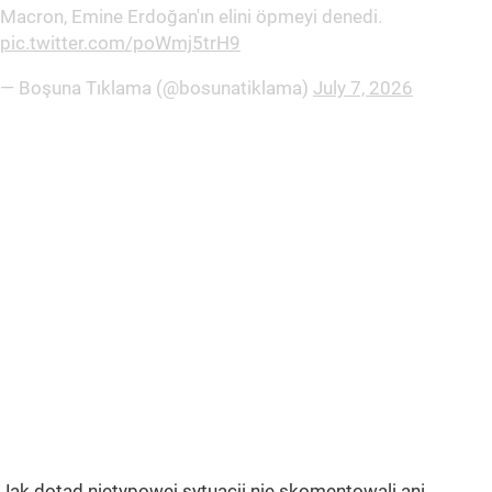
Macron, Emine Erdoğan'ın elini öpmeyi denedi.
pic.twitter.com/poWmj5trH9
— Boşuna Tıklama (@bosunatiklama)
July 7, 2026
Jak dotąd nietypowej sytuacji nie skomentowali ani