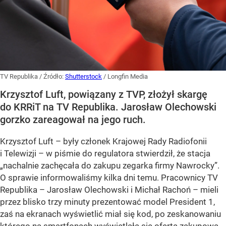
TV Republika
/ Źródło:
Shutterstock
/
Longfin Media
Krzysztof Luft, powiązany z TVP, złożył skargę
do KRRiT na TV Republika. Jarosław Olechowski
gorzko zareagował na jego ruch.
Krzysztof Luft – były członek Krajowej Rady Radiofonii
i Telewizji – w piśmie do regulatora stwierdził, że stacja
„nachalnie zachęcała do zakupu zegarka firmy Nawrocky”.
O sprawie informowaliśmy kilka dni temu. Pracownicy TV
Republika – Jarosław Olechowski i Michał Rachoń – mieli
przez blisko trzy minuty prezentować model President 1,
zaś na ekranach wyświetlić miał się kod, po zeskanowaniu
którego na smartfonach wyświetlała się oferta zakupowa.