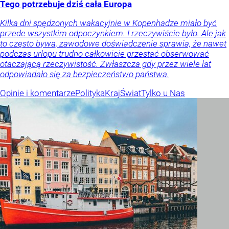
Tego potrzebuje dziś cała Europa
Kilka dni spędzonych wakacyjnie w Kopenhadze miało być
przede wszystkim odpoczynkiem. I rzeczywiście było. Ale jak
to często bywa, zawodowe doświadczenie sprawia, że nawet
podczas urlopu trudno całkowicie przestać obserwować
otaczającą rzeczywistość. Zwłaszcza gdy przez wiele lat
odpowiadało się za bezpieczeństwo państwa.
Opinie i komentarze
Polityka
Kraj
Świat
Tylko u Nas