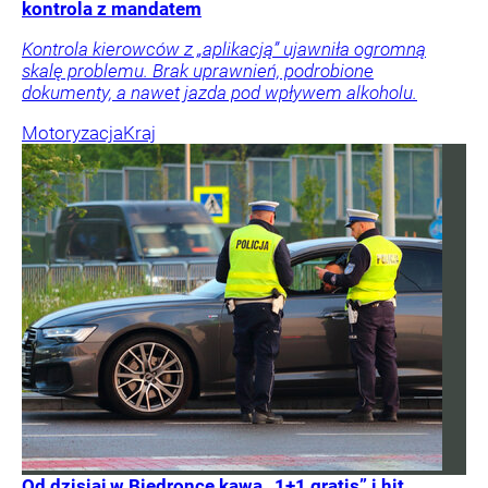
kontrola z mandatem
Kontrola kierowców z „aplikacją” ujawniła ogromną
skalę problemu. Brak uprawnień, podrobione
dokumenty, a nawet jazda pod wpływem alkoholu.
Motoryzacja
Kraj
Od dzisiaj w Biedronce kawa „1+1 gratis” i hit