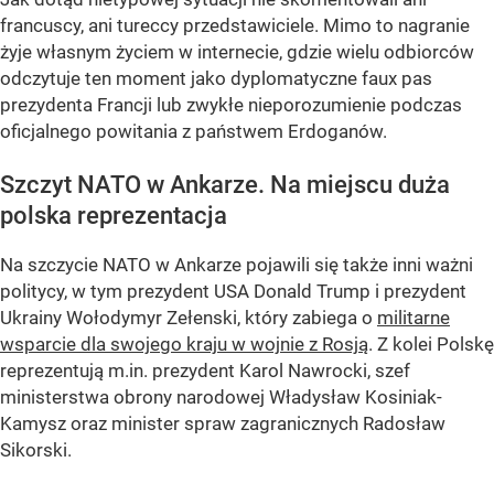
francuscy, ani tureccy przedstawiciele. Mimo to nagranie
żyje własnym życiem w internecie, gdzie wielu odbiorców
odczytuje ten moment jako dyplomatyczne faux pas
prezydenta Francji lub zwykłe nieporozumienie podczas
oficjalnego powitania z państwem Erdoganów.
Szczyt NATO w Ankarze. Na miejscu duża
polska reprezentacja
Na szczycie NATO w Ankarze pojawili się także inni ważni
politycy, w tym prezydent USA Donald Trump i prezydent
Ukrainy Wołodymyr Zełenski, który zabiega o
militarne
wsparcie dla swojego kraju w wojnie z Rosją
. Z kolei Polskę
reprezentują m.in. prezydent Karol Nawrocki, szef
ministerstwa obrony narodowej Władysław Kosiniak-
Kamysz oraz minister spraw zagranicznych Radosław
Sikorski.