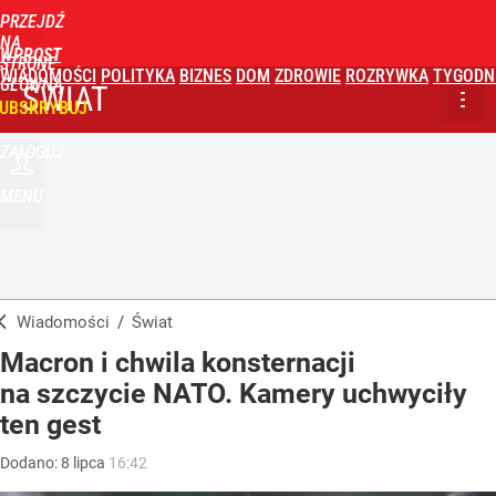
PRZEJDŹ
NA
WPROST
STRONĘ
WIADOMOŚCI
POLITYKA
BIZNES
DOM
ZDROWIE
ROZRYWKA
TYGODN
GŁÓWNĄ
ŚWIAT
UBSKRYBUJ
ZALOGUJ
MENU
Wiadomości
/
Świat
Macron i chwila konsternacji
na szczycie NATO. Kamery uchwyciły
ten gest
Dodano:
8
lipca
16:42