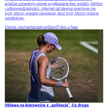
analizę uznajemy opinie wygłaszane bez wiedzy, faktów
i odpowiedzialności. Internet od dawna premiuje nie
tych, którzy wiedzą najwięcej, lecz tych, którzy mówią
najgłośniej.
Opinie i komentarze
Kraj
Sport
Tylko u Nas
Obława na kierowców z „aplikacją”. Co druga