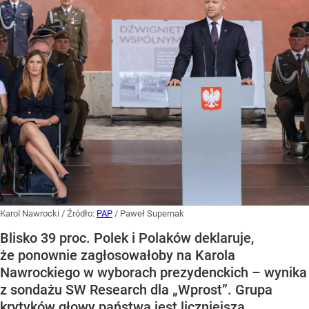
Karol Nawrocki
/ Źródło:
PAP
/
Paweł Supernak
Blisko 39 proc. Polek i Polaków deklaruje,
że ponownie zagłosowałoby na Karola
Nawrockiego w wyborach prezydenckich – wynika
z sondażu SW Research dla „Wprost”. Grupa
krytyków głowy państwa jest liczniejsza.