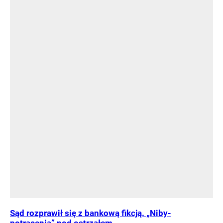
Sąd rozprawił się z bankową fikcją. „Niby-
potrącenia” pod ostrzałem