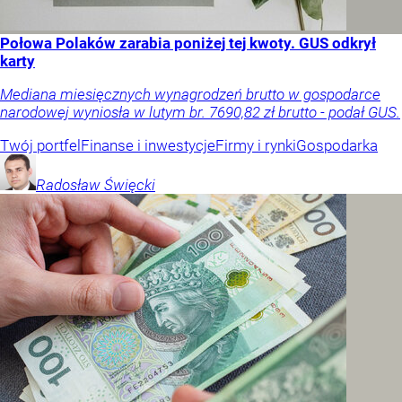
Połowa Polaków zarabia poniżej tej kwoty. GUS odkrył
karty
Mediana miesięcznych wynagrodzeń brutto w gospodarce
narodowej wyniosła w lutym br. 7690,82 zł brutto - podał GUS.
Twój portfel
Finanse i inwestycje
Firmy i rynki
Gospodarka
Radosław
Święcki