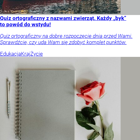
Quiz ortograficzny z nazwami zwierząt. Każdy „byk”
to powód do wstydu!
Quiz ortograficzny na dobre rozpoczęcie dnia przed Wami.
Sprawdźcie, czy uda Wam się zdobyć komplet punktów.
Edukacja
Kraj
Życie