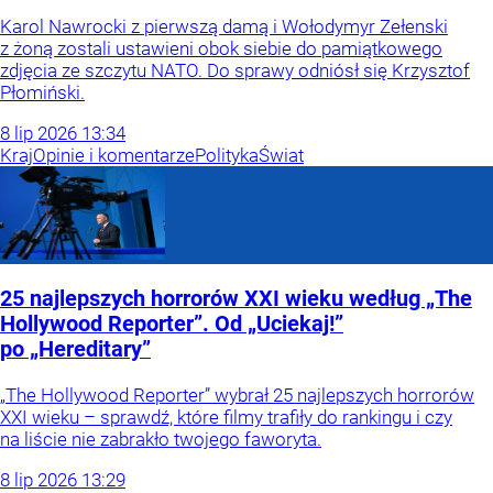
Karol Nawrocki z pierwszą damą i Wołodymyr Zełenski
z żoną zostali ustawieni obok siebie do pamiątkowego
zdjęcia ze szczytu NATO. Do sprawy odniósł się Krzysztof
Płomiński.
8
lip
2026
13:34
Kraj
Opinie i komentarze
Polityka
Świat
25 najlepszych horrorów XXI wieku według „The
Hollywood Reporter”. Od „Uciekaj!”
po „Hereditary”
„The Hollywood Reporter” wybrał 25 najlepszych horrorów
XXI wieku – sprawdź, które filmy trafiły do rankingu i czy
na liście nie zabrakło twojego faworyta.
8
lip
2026
13:29