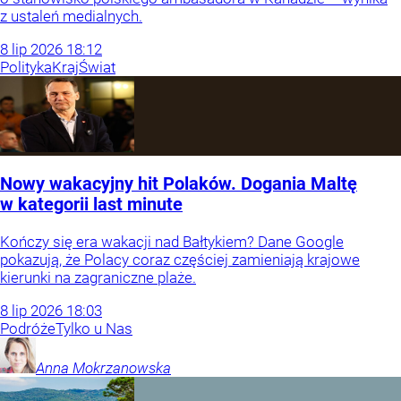
z ustaleń medialnych.
8
lip
2026
18:12
Polityka
Kraj
Świat
Nowy wakacyjny hit Polaków. Dogania Maltę
w kategorii last minute
Kończy się era wakacji nad Bałtykiem? Dane Google
pokazują, że Polacy coraz częściej zamieniają krajowe
kierunki na zagraniczne plaże.
8
lip
2026
18:03
Podróże
Tylko u Nas
Anna
Mokrzanowska