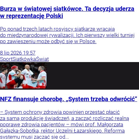
Burza w światowej siatkówce. Ta decyzja uderza
w reprezentację Polski
Po ponad trzech latach rosyjscy siatkarze wracają
do międzynarodowej rywalizacji. Ich pierwszy wielki turniej
po zawieszeniu może odbyć się w Polsce.
8
lip
2026
19:57
Sport
Siatkówka
Świat
NFZ finansuje chorobę. „System trzeba odwrócić”
– System ochrony zdrowia powinien przestać płacić
za samą produkcję świadczeń, a zacząć rozliczać realną
poprawę zdrowia pacjentów – mówi prof. Małgorzata
Gałązka-Sobotka, rektor Uczelni Łazarskiego. Reforma
systemu musi zacząć się od...