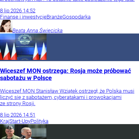
8
lip
2026
14:52
Finanse i inwestycje
Branże
Gospodarka
Beata Anna
Święcicka
Wiceszef MON ostrzega: Rosja może próbować
sabotażu w Polsce
Wiceszef MON Stanisław Wziątek ostrzegł, że Polska musi
liczyć się z sabotażem, cyberatakami i prowokacjami
ze strony Rosji.
8
lip
2026
14:51
Kraj
Start-Upy
Polityka