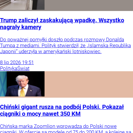
Trump zaliczył zaskakującą wpadkę. Wszystko
nagrały kamery
Do poważnej pomyłki doszło podczas rozmowy Donalda
Tumpa z mediami. Polityk stwierdził, że „Islamska Republika
Japonii” uderzyła w amerykański lotniskowiec.
8
lip
2026
19:51
Polityka
Świat
Chiński gigant rusza na podbój Polski. Pokazał
ciągniki o mocy nawet 350 KM
Chińska marka Zoomlion wprowadza do Polski nowe
ciągniki. W ofercie są modele od 75 do 200 KM, a kolejne są