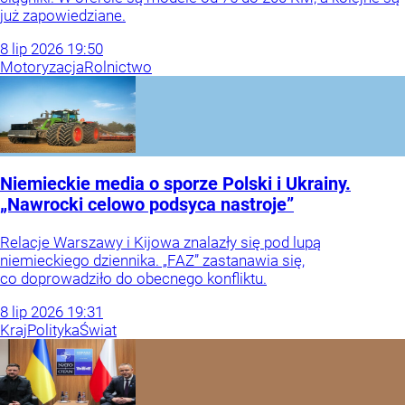
już zapowiedziane.
8
lip
2026
19:50
Motoryzacja
Rolnictwo
Niemieckie media o sporze Polski i Ukrainy.
„Nawrocki celowo podsyca nastroje”
Relacje Warszawy i Kijowa znalazły się pod lupą
niemieckiego dziennika. „FAZ” zastanawia się,
co doprowadziło do obecnego konfliktu.
8
lip
2026
19:31
Kraj
Polityka
Świat