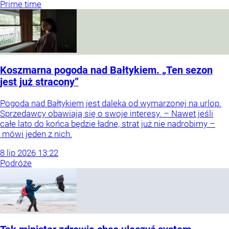
Prime time
Koszmarna pogoda nad Bałtykiem. „Ten sezon
jest już stracony”
Pogoda nad Bałtykiem jest daleka od wymarzonej na urlop.
Sprzedawcy obawiają się o swoje interesy. – Nawet jeśli
całe lato do końca będzie ładne, strat już nie nadrobimy –
mówi jeden z nich.
8
lip
2026
13:22
Podróże