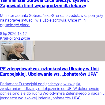
Tak minister zdrowia chce uleczyć system.
Zapowiada limit wynagrodzeń dla lekarzy
Minister Jolanta Sobierańska-Grenda przedstawiła pomysły
na naprawę sytuacji w służbie zdrowia. Chce m.in.
ograniczyć płace.
8
lip
2026
13:12
Kraj
Polityka
Życie
PE zdecydował ws. członkostwa Ukrainy w Unii
Europejskiej. Ubolewanie ws. „bohaterów UPA”
Parlament Europejski podjął decyzję w związku
ze staraniami Ukrainy o dołączenie do UE. W dokumencie
odniesiono się do ruchu Wołodymyra Zełenskiego o nadaniu
jednostce wojskowej imienia „bohaterów UPA”.