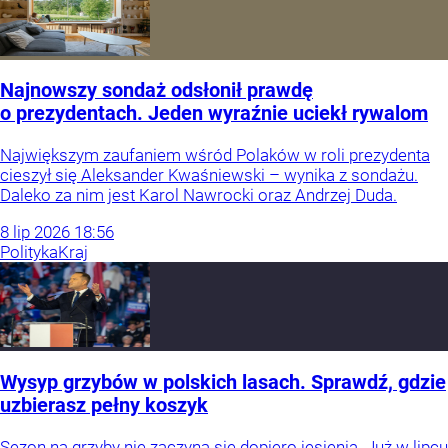
Najnowszy sondaż odsłonił prawdę
o prezydentach. Jeden wyraźnie uciekł rywalom
Największym zaufaniem wśród Polaków w roli prezydenta
cieszył się Aleksander Kwaśniewski – wynika z sondażu.
Daleko za nim jest Karol Nawrocki oraz Andrzej Duda.
8
lip
2026
18:56
Polityka
Kraj
Wysyp grzybów w polskich lasach. Sprawdź, gdzie
uzbierasz pełny koszyk
Sezon na grzyby nie zaczyna się dopiero jesienią. Już w lipcu