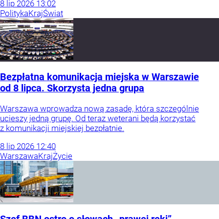
8
lip
2026
13:02
Polityka
Kraj
Świat
Bezpłatna komunikacja miejska w Warszawie
od 8 lipca. Skorzysta jedna grupa
Warszawa wprowadza nową zasadę, która szczególnie
ucieszy jedną grupę. Od teraz weterani będą korzystać
z komunikacji miejskiej bezpłatnie.
8
lip
2026
12:40
Warszawa
Kraj
Życie