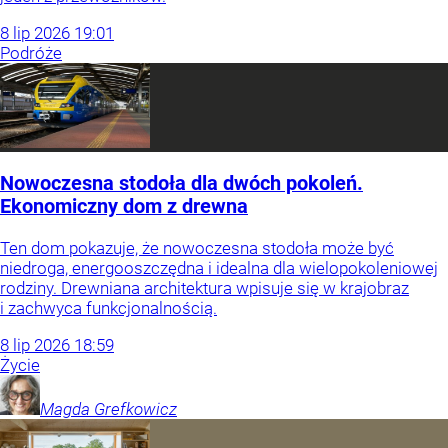
8
lip
2026
19:01
Podróże
Nowoczesna stodoła dla dwóch pokoleń.
Ekonomiczny dom z drewna
Ten dom pokazuje, że nowoczesna stodoła może być
niedroga, energooszczędna i idealna dla wielopokoleniowej
rodziny. Drewniana architektura wpisuje się w krajobraz
i zachwyca funkcjonalnością.
8
lip
2026
18:59
Życie
Magda
Grefkowicz