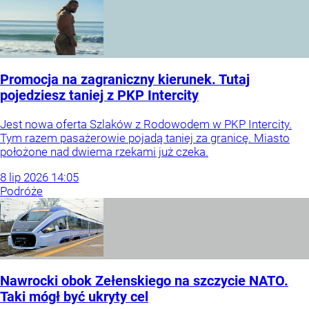
Promocja na zagraniczny kierunek. Tutaj
pojedziesz taniej z PKP Intercity
Jest nowa oferta Szlaków z Rodowodem w PKP Intercity.
Tym razem pasażerowie pojadą taniej za granicę. Miasto
położone nad dwiema rzekami już czeka.
8
lip
2026
14:05
Podróże
Nawrocki obok Zełenskiego na szczycie NATO.
Taki mógł być ukryty cel