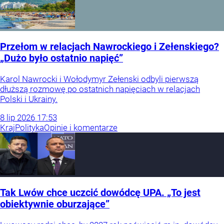
Przełom w relacjach Nawrockiego i Zełenskiego?
„Dużo było ostatnio napięć”
Karol Nawrocki i Wołodymyr Zełenski odbyli pierwszą
dłuższą rozmowę po ostatnich napięciach w relacjach
Polski i Ukrainy.
8
lip
2026
17:53
Kraj
Polityka
Opinie i komentarze
Tak Lwów chce uczcić dowódcę UPA. „To jest
obiektywnie oburzające”