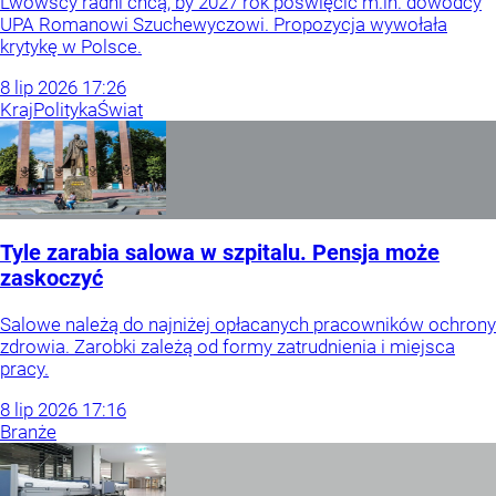
Lwowscy radni chcą, by 2027 rok poświęcić m.in. dowódcy
UPA Romanowi Szuchewyczowi. Propozycja wywołała
krytykę w Polsce.
8
lip
2026
17:26
Kraj
Polityka
Świat
Tyle zarabia salowa w szpitalu. Pensja może
zaskoczyć
Salowe należą do najniżej opłacanych pracowników ochrony
zdrowia. Zarobki zależą od formy zatrudnienia i miejsca
pracy.
8
lip
2026
17:16
Branże