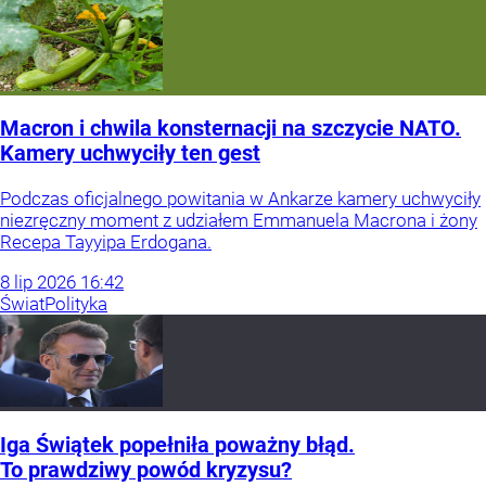
Macron i chwila konsternacji na szczycie NATO.
Kamery uchwyciły ten gest
Podczas oficjalnego powitania w Ankarze kamery uchwyciły
niezręczny moment z udziałem Emmanuela Macrona i żony
Recepa Tayyipa Erdogana.
8
lip
2026
16:42
Świat
Polityka
Iga Świątek popełniła poważny błąd.
To prawdziwy powód kryzysu?