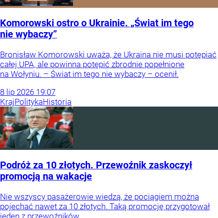
Komorowski ostro o Ukrainie. „Świat im tego
nie wybaczy”
Bronisław Komorowski uważa, że Ukraina nie musi potępiać
całej UPA, ale powinna potępić zbrodnie popełnione
na Wołyniu. – Świat im tego nie wybaczy – ocenił.
8
lip
2026
19:07
Kraj
Polityka
Historia
Podróż za 10 złotych. Przewoźnik zaskoczył
promocją na wakacje
Nie wszyscy pasażerowie wiedzą, że pociągiem można
pojechać nawet za 10 złotych. Taką promocję przygotował
jeden z przewoźników.