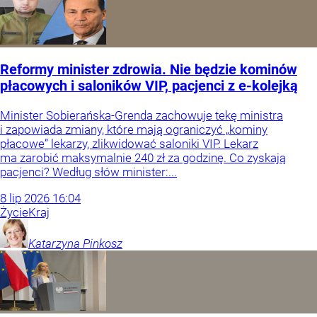
Reformy minister zdrowia. Nie będzie kominów
płacowych i saloników VIP, pacjenci z e-kolejką
Minister Sobierańska-Grenda zachowuje tekę ministra
i zapowiada zmiany, które mają ograniczyć „kominy
płacowe” lekarzy, zlikwidować saloniki VIP. Lekarz
ma zarobić maksymalnie 240 zł za godzinę. Co zyskają
pacjenci? Według słów minister:...
8
lip
2026
16:04
Życie
Kraj
Katarzyna
Pinkosz