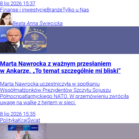
8
lip
2026
15:37
Finanse i inwestycje
Branże
Tylko u Nas
Beata Anna
Święcicka
Marta Nawrocka z ważnym przesłaniem
w Ankarze. „To temat szczególnie mi bliski”
Marta Nawrocka uczestniczyła w spotkaniu
Współmałżonków Prezydentów Szczytu Sojuszu
Północnoatlantyckiego NATO. W przemówieniu zwróciła
uwagę na walkę z hejtem w sieci.
8
lip
2026
15:35
Polityka
Kraj
Świat