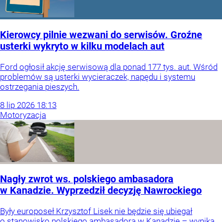
Kierowcy pilnie wezwani do serwisów. Groźne
usterki wykryto w kilku modelach aut
Ford ogłosił akcję serwisową dla ponad 177 tys. aut. Wśród
problemów są usterki wycieraczek, napędu i systemu
ostrzegania pieszych.
8
lip
2026
18:13
Motoryzacja
Nagły zwrot ws. polskiego ambasadora
w Kanadzie. Wyprzedził decyzję Nawrockiego
Były europoseł Krzysztof Lisek nie będzie się ubiegał
o stanowisko polskiego ambasadora w Kanadzie – wynika