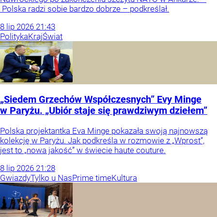
Polska radzi sobie bardzo dobrze – podkreślał.
8
lip
2026
21:43
Polityka
Kraj
Świat
„Siedem Grzechów Współczesnych” Evy Minge
w Paryżu. „Ubiór staje się prawdziwym dziełem”
Polska projektantka Eva Minge pokazała swoją najnowszą
kolekcję w Paryżu. Jak podkreśla w rozmowie z „Wprost”,
jest to „nowa jakość” w świecie haute couture.
8
lip
2026
21:28
Gwiazdy
Tylko u Nas
Prime time
Kultura