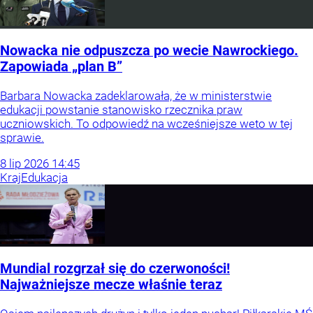
Nowacka nie odpuszcza po wecie Nawrockiego.
Zapowiada „plan B”
Barbara Nowacka zadeklarowała, że w ministerstwie
edukacji powstanie stanowisko rzecznika praw
uczniowskich. To odpowiedź na wcześniejsze weto w tej
sprawie.
8
lip
2026
14:45
Kraj
Edukacja
Mundial rozgrzał się do czerwoności!
Najważniejsze mecze właśnie teraz