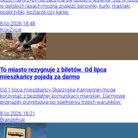
w polskich lasach można znaleźć borowiki, kurki, maślaki,
podgrzybki, koźlarze czy kanie.
8
lip
2026
18:48
Kraj
Życie
To miasto rezygnuje z biletów. Od lipca
mieszkańcy pojadą za darmo
Od 1 lipca mieszkańcy Skarżyska-Kamiennej mogą
korzystać z bezpłatnej komunikacji miejskiej. Darmowe
przejazdy przysługują po spełnieniu trzech warunków.
8
lip
2026
18:21
Branże
Kraj