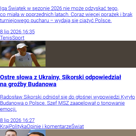
Iga Świątek w sezonie 2026 nie może odzyskać tego,
co miała w poprzednich latach. Coraz więcej porażek i brak
turniejowego pucharu – wydają się ciążyć Polsce.
8
lip
2026
16:35
Tenis
Sport
Ostre słowa z Ukrainy. Sikorski odpowiedział
na groźby Budanowa
Radosław Sikorski odniósł się do głośnej wypowiedzi Kyryło
Budanowa o Polsce. Szef MSZ zaapelował o tonowanie
emocji.
8
lip
2026
16:27
Kraj
Polityka
Opinie i komentarze
Świat