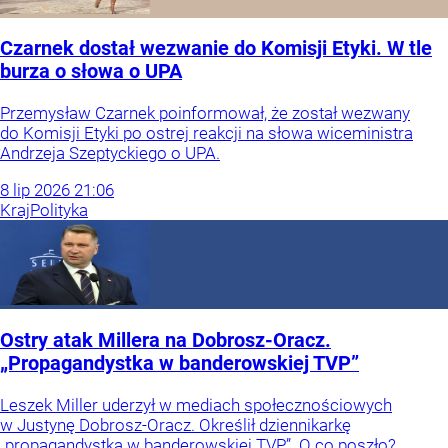
Czarnek dostał wezwanie do Komisji Etyki. W tle
burza o słowa o UPA
Przemysław Czarnek poinformował, że został wezwany
do Komisji Etyki po ostrej reakcji na słowa wiceministra
Andrzeja Szeptyckiego o UPA.
8
lip
2026
21:06
Kraj
Polityka
Ostry atak Millera na Dobrosz-Oracz.
„Propagandystka w banderowskiej TVP”
Leszek Miller uderzył w mediach społecznościowych
w Justynę Dobrosz-Oracz. Określił dziennikarkę
„propagandystką w banderowskiej TVP”. O co poszło?