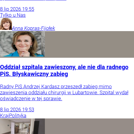
8
lip
2026
19:55
Tylko u Nas
Anna
Kopras-Fijołek
Oddział szpitala zawieszony, ale nie dla radnego
PiS. Błyskawiczny zabieg
Radny PiS Andrzej Kardasz przeszedł zabieg mimo
zawieszenia oddziału chirurgii w Lubartowie. Szpital wydał
oświadczenie w tej sprawie.
8
lip
2026
19:53
Kraj
Polityka