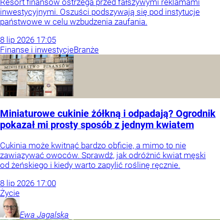
Resort finansów ostrzega przed fałszywymi reklamami
inwestycyjnymi. Oszuści podszywają się pod instytucje
państwowe w celu wzbudzenia zaufania.
8
lip
2026
17:05
Finanse i inwestycje
Branże
Miniaturowe cukinie żółkną i odpadają? Ogrodnik
pokazał mi prosty sposób z jednym kwiatem
Cukinia może kwitnąć bardzo obficie, a mimo to nie
zawiązywać owoców. Sprawdź, jak odróżnić kwiat męski
od żeńskiego i kiedy warto zapylić roślinę ręcznie.
8
lip
2026
17:00
Życie
Ewa
Jagalska