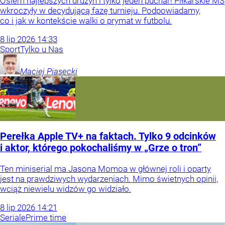
Osiem najlepszych drużyn i tylko jeden puchar! Piłkarskie MŚ
wkroczyły w decydującą fazę turnieju. Podpowiadamy,
co i jak w kontekście walki o prymat w futbolu.
8
lip
2026
14:33
Sport
Tylko u Nas
Maciej
Piasecki
Perełka Apple TV+ na faktach. Tylko 9 odcinków
i aktor, którego pokochaliśmy w „Grze o tron”
Ten miniserial ma Jasona Momoa w głównej roli i oparty
jest na prawdziwych wydarzeniach. Mimo świetnych opinii,
wciąż niewielu widzów go widziało.
8
lip
2026
14:21
Seriale
Prime time