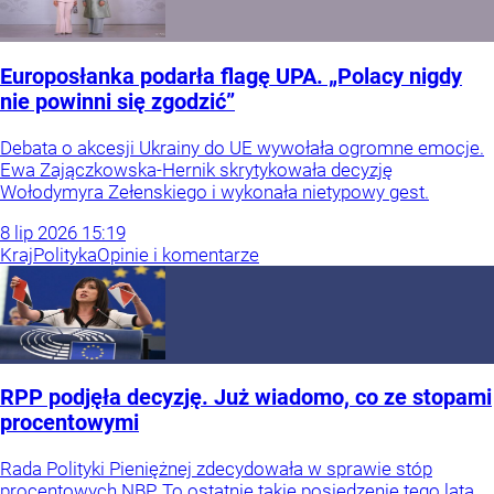
Europosłanka podarła flagę UPA. „Polacy nigdy
nie powinni się zgodzić”
Debata o akcesji Ukrainy do UE wywołała ogromne emocje.
Ewa Zajączkowska-Hernik skrytykowała decyzję
Wołodymyra Zełenskiego i wykonała nietypowy gest.
8
lip
2026
15:19
Kraj
Polityka
Opinie i komentarze
RPP podjęła decyzję. Już wiadomo, co ze stopami
procentowymi
Rada Polityki Pieniężnej zdecydowała w sprawie stóp
procentowych NBP. To ostatnie takie posiedzenie tego lata.