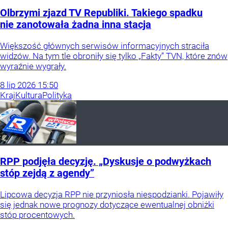
Olbrzymi zjazd TV Republiki. Takiego spadku
nie zanotowała żadna inna stacja
Większość głównych serwisów informacyjnych straciła
widzów. Na tym tle obroniły się tylko „Fakty” TVN, które znów
wyraźnie wygrały.
8
lip
2026
15:50
Kraj
Kultura
Polityka
RPP podjęła decyzję. „Dyskusje o podwyżkach
stóp zejdą z agendy”
Lipcowa decyzja RPP nie przyniosła niespodzianki. Pojawiły
się jednak nowe prognozy dotyczące ewentualnej obniżki
stóp procentowych.