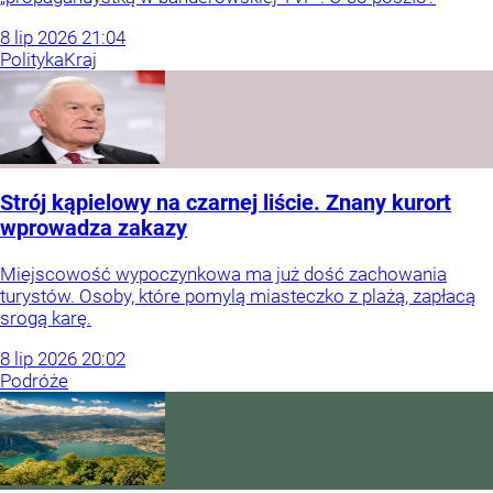
8
lip
2026
21:04
Polityka
Kraj
Strój kąpielowy na czarnej liście. Znany kurort
wprowadza zakazy
Miejscowość wypoczynkowa ma już dość zachowania
turystów. Osoby, które pomylą miasteczko z plażą, zapłacą
srogą karę.
8
lip
2026
20:02
Podróże