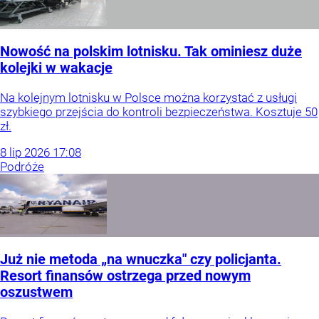
Nowość na polskim lotnisku. Tak ominiesz duże
kolejki w wakacje
Na kolejnym lotnisku w Polsce można korzystać z usługi
szybkiego przejścia do kontroli bezpieczeństwa. Kosztuje 50
zł.
8
lip
2026
17:08
Podróże
Już nie metoda „na wnuczka" czy policjanta.
Resort finansów ostrzega przed nowym
oszustwem