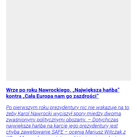
Wrze po roku Nawrockiego. „Największa hańba”
kontra „Cała Europa nam go zazdrości”
Po pierwszym roku prezydentury nic nie wskazuje na to,
żeby Karol Nawrocki wyciszył spory między dwoma
zwaśnionymi politycznymi obozami. – Dotychczas
największą hańbą na karcie jego prezydentury jest
chyba zawetowanie SAFE – ocenia Mariusz Witczak z