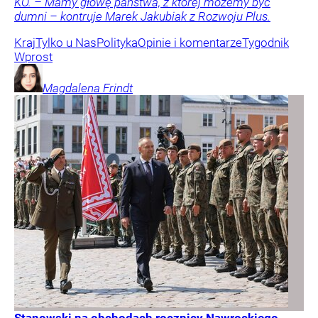
KO. – Mamy głowę państwa, z której możemy być
dumni – kontruje Marek Jakubiak z Rozwoju Plus.
Kraj
Tylko u Nas
Polityka
Opinie i komentarze
Tygodnik
Wprost
Magdalena
Frindt
Stanowski na obchodach rocznicy Nawrockiego.