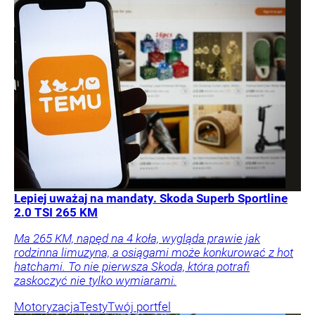
Lepiej uważaj na mandaty. Skoda Superb Sportline
2.0 TSI 265 KM
Ma 265 KM, napęd na 4 koła, wygląda prawie jak
rodzinna limuzyna, a osiągami może konkurować z hot
hatchami. To nie pierwsza Skoda, która potrafi
zaskoczyć nie tylko wymiarami.
Motoryzacja
Testy
Twój portfel