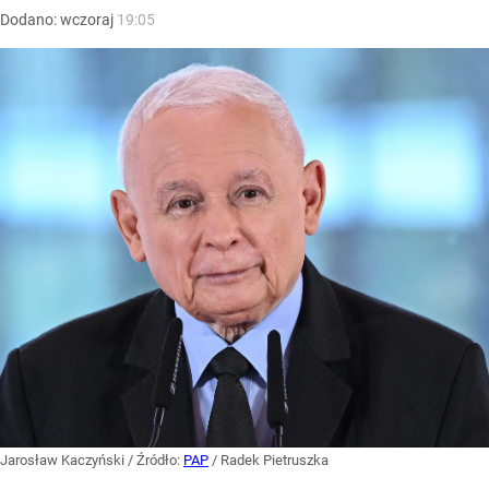
Dodano:
wczoraj
19:05
Jarosław Kaczyński
/ Źródło:
PAP
/
Radek Pietruszka