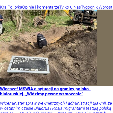
Kraj
Polityka
Opinie i komentarze
Tylko u Nas
Tygodnik Wprost
Wiceszef MSWiA o sytuacji na granicy polsko-
białoruskiej. „Widzimy pewne wzmożenie”
Wiceminister spraw wewnętrznych i administracji ujawnił, że
w ostatnim czasie Białoruś i Rosja migrantami testują polską