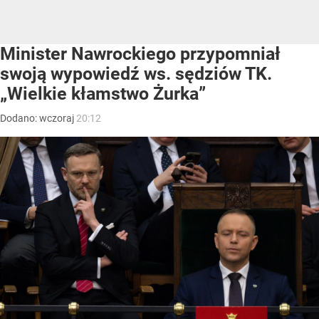
Minister Nawrockiego przypomniał
swoją wypowiedź ws. sędziów TK.
„Wielkie kłamstwo Żurka”
Dodano:
wczoraj
20:12