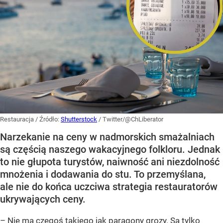
Restauracja
/ Źródło:
Shutterstock
/
Twitter/@ChLiberator
Narzekanie na ceny w nadmorskich smażalniach
są częścią naszego wakacyjnego folkloru. Jednak
to nie głupota turystów, naiwność ani niezdolność
mnożenia i dodawania do stu. To przemyślana,
ale nie do końca uczciwa strategia restauratorów
ukrywających ceny.
– Nie ma czegoś takiego jak paragony grozy. Są tylko