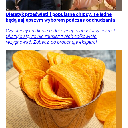
Dietetyk prześwietlił popularne chipsy. Te jedne
będą najlepszym wyborem podczas odchudzania
Czy chipsy na diecie redukcyjnej to absolutny zakaz?
Okazuje się, że nie musisz z nich całkowicie
rezygnować. Zobacz, co proponują eksperci.