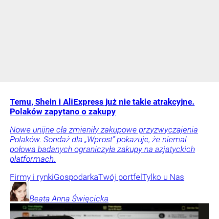
Temu, Shein i AliExpress już nie takie atrakcyjne.
Polaków zapytano o zakupy
Nowe unijne cła zmieniły zakupowe przyzwyczajenia
Polaków. Sondaż dla „Wprost” pokazuje, że niemal
połowa badanych ograniczyła zakupy na azjatyckich
platformach.
Firmy i rynki
Gospodarka
Twój portfel
Tylko u Nas
Beata Anna
Święcicka