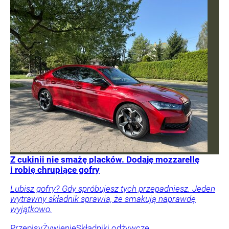
Z cukinii nie smażę placków. Dodaję mozzarellę
i robię chrupiące gofry
Lubisz gofry? Gdy spróbujesz tych przepadniesz. Jeden
wytrawny składnik sprawia, że smakują naprawdę
wyjątkowo.
Przepisy
Żywienie
Składniki odżywcze