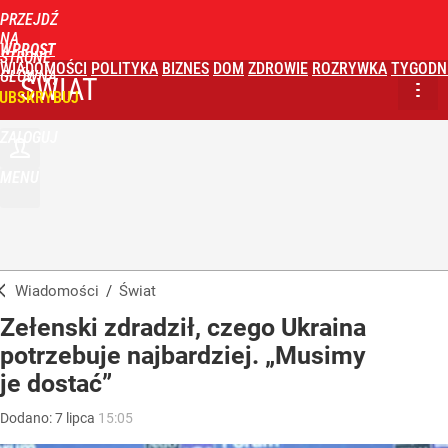
PRZEJDŹ
NA
WPROST
STRONĘ
WIADOMOŚCI
POLITYKA
BIZNES
DOM
ZDROWIE
ROZRYWKA
TYGODN
GŁÓWNĄ
ŚWIAT
UBSKRYBUJ
ZALOGUJ
MENU
Wiadomości
/
Świat
Zełenski zdradził, czego Ukraina
potrzebuje najbardziej. „Musimy
je dostać”
Dodano:
7
lipca
15:05