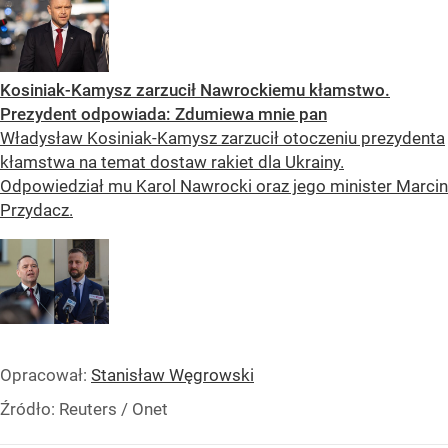
Kosiniak-Kamysz zarzucił Nawrockiemu kłamstwo.
Prezydent odpowiada: Zdumiewa mnie pan
Władysław Kosiniak-Kamysz zarzucił otoczeniu prezydenta
kłamstwa na temat dostaw rakiet dla Ukrainy.
Odpowiedział mu Karol Nawrocki oraz jego minister Marcin
Przydacz.
Opracował:
Stanisław Węgrowski
Źródło:
Reuters
/
Onet