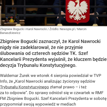
Zbigniew Bogucki i Karol Nawrocki
/ Źródło:
Newspix.pl
/
Marcin
Banaszkiewicz
Zbigniew Bogucki zaznaczył, że Karol Nawrocki
nigdy nie zadeklarował, że nie przyjmie
ślubowania od czterech sędziów TK. Szef
Kancelarii Prezydenta wyjaśnił, że kluczem będzie
decyzja Trybunału Konstytucyjnego.
Waldemar Żurek we wtorek 4 sierpnia powiedział w TVP
Info, że „Karol Nawrocki analizując życiorysy sędziów
Trybunału Konstytucyjnego
złamał prawo – i też
za to odpowie”. Do sprawy odniósł się w czwartek w RMF
FM Zbigniew Bogucki. Szef Kancelarii Prezydenta w sobotę
przypomniał swoją wypowiedź w mediach