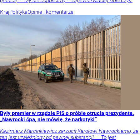
granicę. – My nie odpuścimy – zapewnił Maciej Duszczyk.
Kraj
Polityka
Opinie i komentarze
Były premier w rządzie PiS o próbie otrucia prezydenta.
„Nawrocki ćpa, nie mówię, że narkotyki”
Kazimierz Marcinkiewicz zarzucił Karolowi Nawrockiemu, że
ten jest uzależniony od pewnej substancji. – To jest