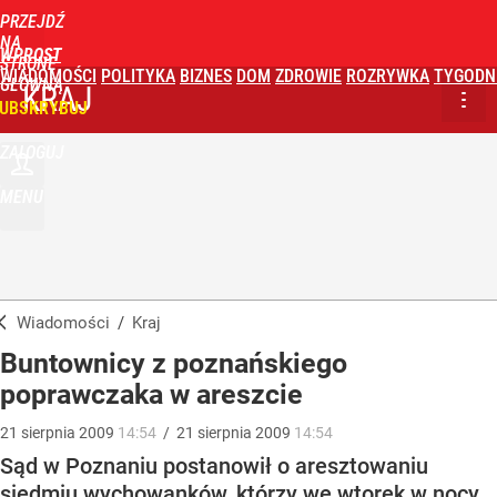
PRZEJDŹ
NA
WPROST
STRONĘ
WIADOMOŚCI
POLITYKA
BIZNES
DOM
ZDROWIE
ROZRYWKA
TYGODN
GŁÓWNĄ
KRAJ
UBSKRYBUJ
ZALOGUJ
MENU
Wiadomości
/
Kraj
Buntownicy z poznańskiego
poprawczaka w areszcie
21
sierpnia
2009
14:54
/
21
sierpnia
2009
14:54
Sąd w Poznaniu postanowił o aresztowaniu
siedmiu wychowanków, którzy we wtorek w nocy