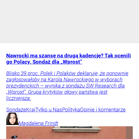
Nawrocki ma szansę na drugą kadencję? Tak ocenili
go Polacy. Sondaż dla „Wprost”
Blisko 39 proc. Polek i Polaków deklaruje, że ponownie
zagłosowałoby na Karola Nawrockiego w wyborach
prezydenckich – wynika z sondażu SW Research dla
„Wprost”. Grupa krytyków głowy państwa jest
liczniejsza.
Sondaże
Kraj
Tylko u Nas
Polityka
Opinie i komentarze
Magdalena
Frindt