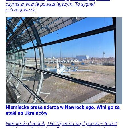
czymś znacznie poważniejszym. To sygnał
ostrzegawczy.
Niemiecka prasa uderza w Nawrockiego. Wini go za
ataki na Ukraińców
Niemiecki dziennik „Die Tageszeitung” poruszył temat