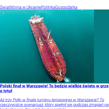
Świat
Wojna w Ukrainie
Polityka
Gospodarka
Polski finał w Warszawie! To będzie wielkie święto w grze
o tytuł
Aż trzy Polki w finale turnieju tenisowego w Warszawie? To
rzeczywiście scenariusz, który spełnił się podczas zmagań na