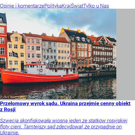
Opinie i komentarze
Polityka
Kraj
Świat
Tylko u Nas
Przełomowy wyrok sądu. Ukraina przejmie cenny obiekt
z Rosji
Szwecja skonfiskowała wiosną jeden ze statków rosyjskiej
floty cieni. Tamtejszy sąd zdecydował, że przypadnie on
Ukrainie.