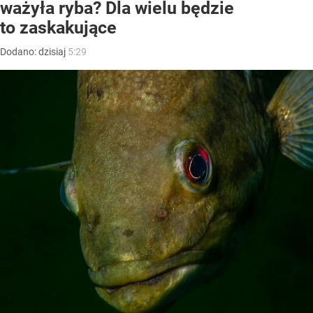
ważyła ryba? Dla wielu będzie
to zaskakujące
Dodano:
dzisiaj
5:29