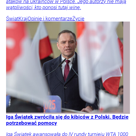
ataków na Ukraińców w Polsce. Jego autorzy nie mają
wątpliwości, kto ponosi tutaj winę.
Świat
Kraj
Opinie i komentarze
Życie
Iga Świątek zwróciła się do kibiców z Polski. Będzie
potrzebować pomocy
Iga Świątek awansowała do IV rundy turnieju WTA 1000