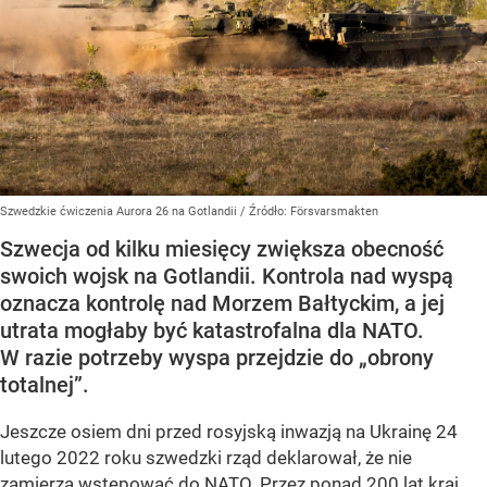
Szwedzkie ćwiczenia Aurora 26 na Gotlandii
/ Źródło:
Försvarsmakten
Szwecja od kilku miesięcy zwiększa obecność
swoich wojsk na Gotlandii. Kontrola nad wyspą
oznacza kontrolę nad Morzem Bałtyckim, a jej
utrata mogłaby być katastrofalna dla NATO.
W razie potrzeby wyspa przejdzie do „obrony
totalnej”.
Jeszcze osiem dni przed rosyjską inwazją na Ukrainę 24
lutego 2022 roku szwedzki rząd deklarował, że nie
zamierza wstępować do NATO. Przez ponad 200 lat kraj