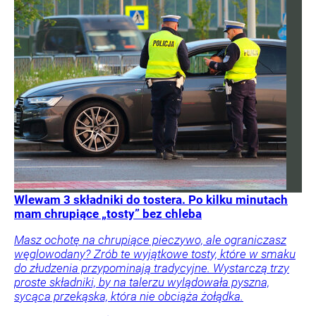
Wlewam 3 składniki do tostera. Po kilku minutach
mam chrupiące „tosty” bez chleba
Masz ochotę na chrupiące pieczywo, ale ograniczasz
węglowodany? Zrób te wyjątkowe tosty, które w smaku
do złudzenia przypominają tradycyjne. Wystarczą trzy
proste składniki, by na talerzu wylądowała pyszna,
sycąca przekąska, która nie obciąża żołądka.