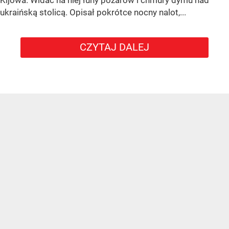
Kijowa. Widać na niej łuny pożarów i chmury dymu nad
ukraińską stolicą. Opisał pokrótce nocny nalot,...
CZYTAJ DALEJ