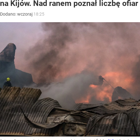
na Kijów. Nad ranem poznał liczbę ofiar
Dodano:
wczoraj
18:25