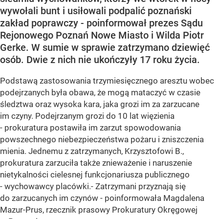
wywołali bunt i usiłowali podpalić poznański
zakład poprawczy - poinformował prezes Sądu
Rejonowego Poznań Nowe Miasto i Wilda Piotr
Gerke. W sumie w sprawie zatrzymano dziewięć
osób. Dwie z nich nie ukończyły 17 roku życia.
Podstawą zastosowania trzymiesięcznego aresztu wobec
podejrzanych była obawa, że mogą mataczyć w czasie
śledztwa oraz wysoka kara, jaka grozi im za zarzucane
im czyny. Podejrzanym grozi do 10 lat więzienia
- prokuratura postawiła im zarzut spowodowania
powszechnego niebezpieczeństwa pożaru i zniszczenia
mienia. Jednemu z zatrzymanych, Krzysztofowi B.,
prokuratura zarzuciła także znieważenie i naruszenie
nietykalności cielesnej funkcjonariusza publicznego
- wychowawcy placówki.- Zatrzymani przyznają się
do zarzucanych im czynów - poinformowała Magdalena
Mazur-Prus, rzecznik prasowy Prokuratury Okręgowej