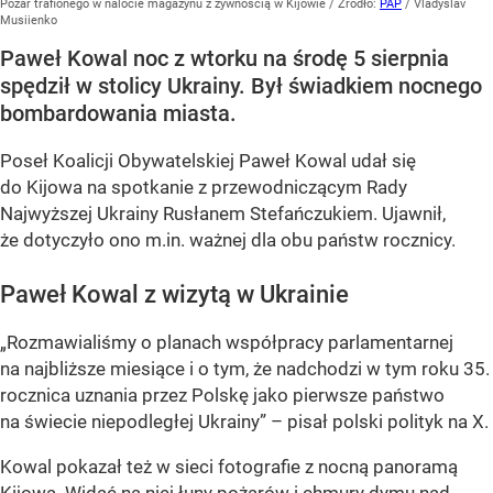
Pożar trafionego w nalocie magazynu z żywnością w Kijowie
/ Źródło:
PAP
/
Vladyslav
Musiienko
Paweł Kowal noc z wtorku na środę 5 sierpnia
spędził w stolicy Ukrainy. Był świadkiem nocnego
bombardowania miasta.
Poseł Koalicji Obywatelskiej Paweł Kowal udał się
do Kijowa na spotkanie z przewodniczącym Rady
Najwyższej Ukrainy Rusłanem Stefańczukiem. Ujawnił,
że dotyczyło ono m.in. ważnej dla obu państw rocznicy.
Paweł Kowal z wizytą w Ukrainie
„Rozmawialiśmy o planach współpracy parlamentarnej
na najbliższe miesiące i o tym, że nadchodzi w tym roku 35.
rocznica uznania przez Polskę jako pierwsze państwo
na świecie niepodległej Ukrainy” – pisał polski polityk na X.
Kowal pokazał też w sieci fotografie z nocną panoramą