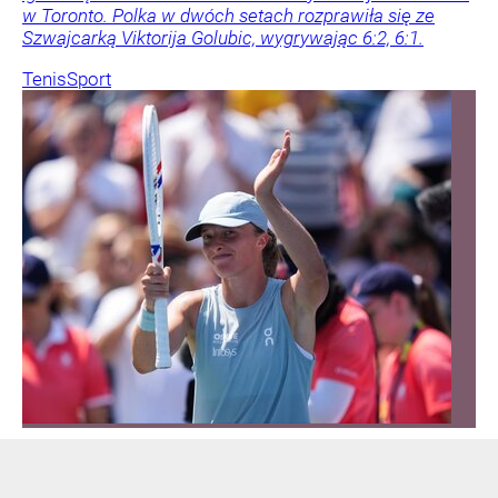
w Toronto. Polka w dwóch setach rozprawiła się ze
Szwajcarką Viktorija Golubic, wygrywając 6:2, 6:1.
Tenis
Sport