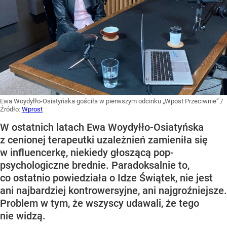
Ewa Woydyłło-Osiatyńska gościła w pierwszym odcinku „Wpost Przeciwnie”
/
Źródło:
Wprost
W ostatnich latach Ewa Woydyłło-Osiatyńska
z cenionej terapeutki uzależnień zamieniła się
w influencerkę, niekiedy głoszącą pop-
psychologiczne brednie. Paradoksalnie to,
co ostatnio powiedziała o Idze Świątek, nie jest
ani najbardziej kontrowersyjne, ani najgroźniejsze.
Problem w tym, że wszyscy udawali, że tego
nie widzą.