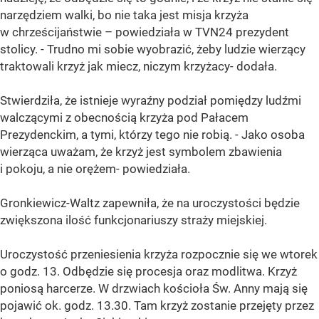
narzędziem walki, bo nie taka jest misja krzyża
w chrześcijaństwie – powiedziała w TVN24 prezydent
stolicy. - Trudno mi sobie wyobrazić, żeby ludzie wierzący
traktowali krzyż jak miecz, niczym krzyżacy- dodała.
Stwierdziła, że istnieje wyraźny podział pomiędzy ludźmi
walczącymi z obecnością krzyża pod Pałacem
Prezydenckim, a tymi, którzy tego nie robią. - Jako osoba
wierząca uważam, że krzyż jest symbolem zbawienia
i pokoju, a nie orężem- powiedziała.
Gronkiewicz-Waltz zapewniła, że na uroczystości będzie
zwiększona ilość funkcjonariuszy straży miejskiej.
Uroczystość przeniesienia krzyża rozpocznie się we wtorek
o godz. 13. Odbędzie się procesja oraz modlitwa. Krzyż
poniosą harcerze. W drzwiach kościoła Św. Anny mają się
pojawić ok. godz. 13.30. Tam krzyż zostanie przejęty przez