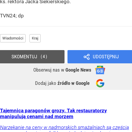
ks. rektora Jacka Siekierskiego.
TVN24; dp
Wiadomości
Kraj
SKOMENTUJ
UDOSTĘPNIJ
4
Obserwuj nas
w
Google News
Dodaj jako
źródło w Google
Tajemnica paragonów grozy. Tak restauratorzy
manipulują cenami nad morzem
Narzekanie na ceny w nadmorskich smażalniach są częścią