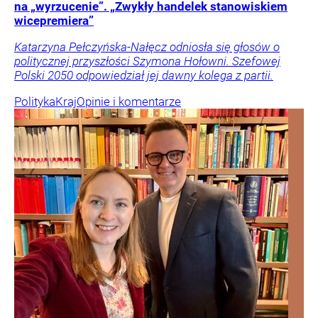
na „wyrzucenie”. „Zwykły handelek stanowiskiem
wicepremiera”
Katarzyna Pełczyńska-Nałęcz odniosła się głosów o
politycznej przyszłości Szymona Hołowni. Szefowej
Polski 2050 odpowiedział jej dawny kolega z partii.
Polityka
Kraj
Opinie i komentarze