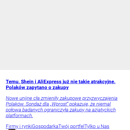
Temu, Shein i AliExpress już nie takie atrakcyjne.
Polaków zapytano o zakupy
Nowe unijne cła zmieniły zakupowe przyzwyczajenia
Polaków. Sondaż dla „Wprost” pokazuje, że niemal
połowa badanych ograniczyła zakupy na azjatyckich
platformach.
Firmy i rynki
Gospodarka
Twój portfel
Tylko u Nas