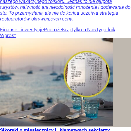
naszego wakacyjnego folkloru. Jednak to nie głupota
turystów, naiwność ani niezdolność mnożenia i dodawania do
stu. To przemyślana, ale nie do końca uczciwa strategia
restauratorów ukrywających ceny.
Finanse i inwestycje
Podróże
Kraj
Tylko u Nas
Tygodnik
Wprost
Sikorski o miesięcznicy i „kłamstwach sekciarzy