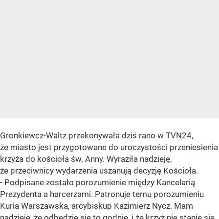
Gronkiewcz-Waltz przekonywała dziś rano w TVN24,
że miasto jest przygotowane do uroczystości przeniesienia
krzyża do kościoła św. Anny. Wyraziła nadzieję,
że przeciwnicy wydarzenia uszanują decyzję Kościoła.
- Podpisane zostało porozumienie między Kancelarią
Prezydenta a harcerzami. Patronuje temu porozumieniu
Kuria Warszawska, arcybiskup Kazimierz Nycz. Mam
nadzieję, że odbędzie się to godnie, i że krzyż nie stanie się