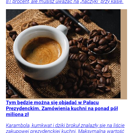
81 procent, ale musisz uważać na „haczyki” przy kasie.
Tym będzie można się objadać w Pałacu
Prezydenckim. Zamówienia kuchni na ponad pół
miliona zł
Karambola, kumkwat i dziki brokuł znalazły się na liście
zakupowej prezydenckiej kuchni. Maksymalna wartość