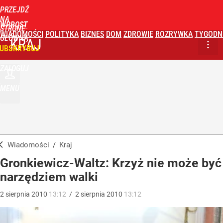
PRZEJDŹ
NA
WPROST
STRONĘ
WIADOMOŚCI
POLITYKA
BIZNES
DOM
ZDROWIE
ROZRYWKA
TYGODN
GŁÓWNĄ
KRAJ
UBSKRYBUJ
ZALOGUJ
MENU
Wiadomości
/
Kraj
Gronkiewicz-Waltz: Krzyż nie może być
narzędziem walki
2
sierpnia
2010
13:12
/
2
sierpnia
2010
13:12