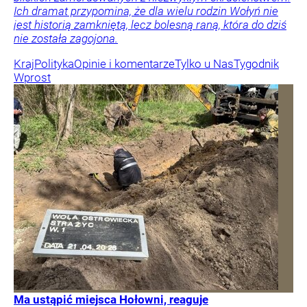
Ich dramat przypomina, że dla wielu rodzin Wołyń nie
jest historią zamkniętą, lecz bolesną raną, która do dziś
nie została zagojona.
Kraj
Polityka
Opinie i komentarze
Tylko u Nas
Tygodnik
Wprost
Ma ustąpić miejsca Hołowni, reaguje