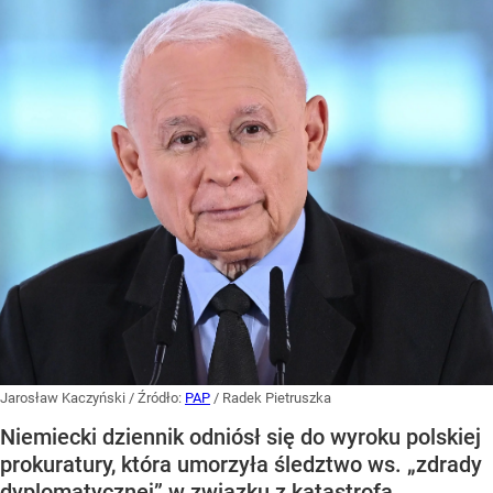
Jarosław Kaczyński
/ Źródło:
PAP
/
Radek Pietruszka
Niemiecki dziennik odniósł się do wyroku polskiej
prokuratury, która umorzyła śledztwo ws. „zdrady
dyplomatycznej” w związku z katastrofą