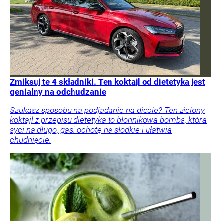
Zmiksuj te 4 składniki. Ten koktajl od dietetyka jest
genialny na odchudzanie
Szukasz sposobu na podjadanie na diecie? Ten zielony
koktajl z przepisu dietetyka to błonnikowa bomba, która
syci na długo, gasi ochotę na słodkie i ułatwia
chudnięcie.