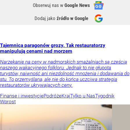
Obserwuj nas
w
Google News
Dodaj jako
źródło w Google
Tajemnica paragonów grozy. Tak restauratorzy
manipulują cenami nad morzem
Narzekanie na ceny w nadmorskich smażalniach są częścią
naszego wakacyjnego folkloru. Jednak to nie głupota
turystów, naiwność ani niezdolność mnożenia i dodawania do
stu. To przemyślana, ale nie do końca uczciwa strategia
restauratorów ukrywających ceny.
Finanse i inwestycje
Podróże
Kraj
Tylko u Nas
Tygodnik
Wprost