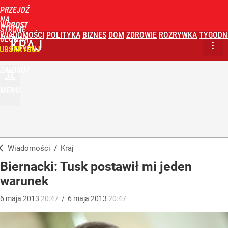
PRZEJDŹ
NA
WPROST
STRONĘ
WIADOMOŚCI
POLITYKA
BIZNES
DOM
ZDROWIE
ROZRYWKA
TYGODN
GŁÓWNĄ
KRAJ
UBSKRYBUJ
ZALOGUJ
MENU
Wiadomości
/
Kraj
Biernacki: Tusk postawił mi jeden
warunek
6
maja
2013
20:47
/
6
maja
2013
20:47