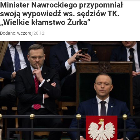
Minister Nawrockiego przypomniał
swoją wypowiedź ws. sędziów TK.
„Wielkie kłamstwo Żurka”
Dodano:
wczoraj
20:12