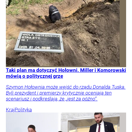
Taki plan ma dotyczyć Hołowni. Miller i Komorowski
mówią o politycznej grze
Szymon Hołownia może wejść do rządu Donalda Tuska.
Byli prezydent i premierzy krytycznie oceniają ten
scenariusz i podkreślają, że „jest za późno”.
Kraj
Polityka