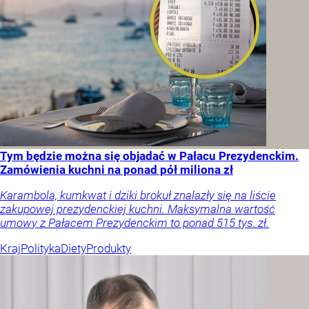
Tym będzie można się objadać w Pałacu Prezydenckim.
Zamówienia kuchni na ponad pół miliona zł
Karambola, kumkwat i dziki brokuł znalazły się na liście
zakupowej prezydenckiej kuchni. Maksymalna wartość
umowy z Pałacem Prezydenckim to ponad 515 tys. zł.
Kraj
Polityka
Diety
Produkty