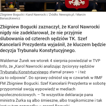
Zbigniew Bogucki i Karol Nawrocki
/ Źródło:
Newspix.pl
/
Marcin
Banaszkiewicz
Zbigniew Bogucki zaznaczył, że Karol Nawrocki
nigdy nie zadeklarował, że nie przyjmie
ślubowania od czterech sędziów TK. Szef
Kancelarii Prezydenta wyjaśnił, że kluczem będzie
decyzja Trybunału Konstytucyjnego.
Waldemar Żurek we wtorek 4 sierpnia powiedział w TVP
Info, że „Karol Nawrocki analizując życiorysy sędziów
Trybunału Konstytucyjnego
złamał prawo – i też
za to odpowie”. Do sprawy odniósł się w czwartek w RMF
FM Zbigniew Bogucki. Szef Kancelarii Prezydenta w sobotę
przypomniał swoją wypowiedź w mediach
społecznościowych. – Te wszystkie deklaracje pana
ministra Żurka są albo śmieszne, albo tragikomiczne i tak
jest w tym przypadku – zaczął Bogucki.