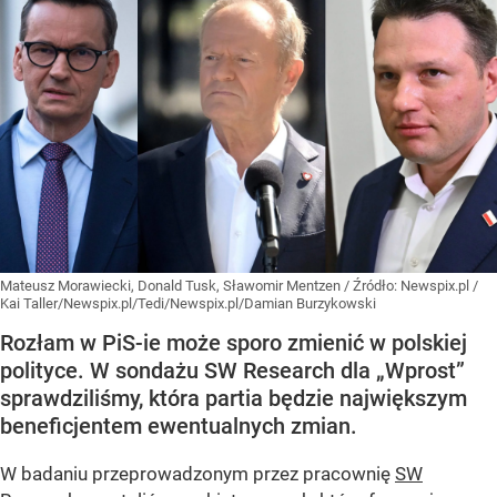
Mateusz Morawiecki, Donald Tusk, Sławomir Mentzen
/ Źródło:
Newspix.pl
/
Kai Taller/Newspix.pl/Tedi/Newspix.pl/Damian Burzykowski
Rozłam w PiS-ie może sporo zmienić w polskiej
polityce. W sondażu SW Research dla „Wprost”
sprawdziliśmy, która partia będzie największym
beneficjentem ewentualnych zmian.
W badaniu przeprowadzonym przez pracownię
SW