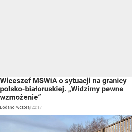
Wiceszef MSWiA o sytuacji na granicy
polsko-białoruskiej. „Widzimy pewne
wzmożenie”
Dodano:
wczoraj
22:17