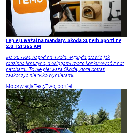
Lepiej uważaj na mandaty. Skoda Superb Sportline
2.0 TSI 265 KM
Ma 265 KM, napęd na 4 koła, wygląda prawie jak
rodzinna limuzyna, a osiągami może konkurować z hot
hatchami. To nie pierwsza Skoda, która potrafi
zaskoczyć nie tylko wymiarami.
Motoryzacja
Testy
Twój portfel