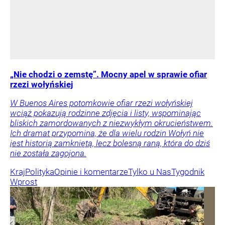
„Nie chodzi o zemstę”. Mocny apel w sprawie ofiar
rzezi wołyńskiej
W Buenos Aires potomkowie ofiar rzezi wołyńskiej
wciąż pokazują rodzinne zdjęcia i listy, wspominając
bliskich zamordowanych z niezwykłym okrucieństwem.
Ich dramat przypomina, że dla wielu rodzin Wołyń nie
jest historią zamkniętą, lecz bolesną raną, która do dziś
nie została zagojona.
Kraj
Polityka
Opinie i komentarze
Tylko u Nas
Tygodnik
Wprost