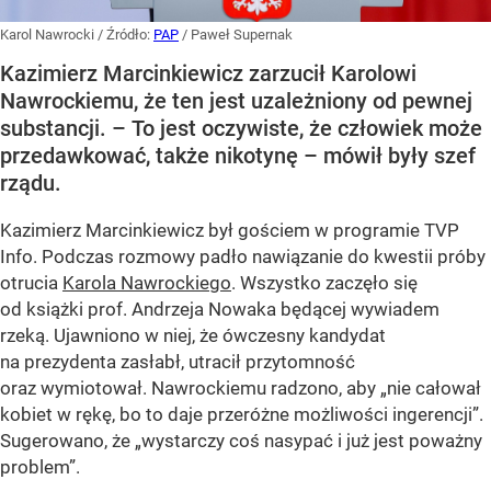
Karol Nawrocki
/ Źródło:
PAP
/
Paweł Supernak
Kazimierz Marcinkiewicz zarzucił Karolowi
Nawrockiemu, że ten jest uzależniony od pewnej
substancji. – To jest oczywiste, że człowiek może
przedawkować, także nikotynę – mówił były szef
rządu.
Kazimierz Marcinkiewicz był gościem w programie TVP
Info. Podczas rozmowy padło nawiązanie do kwestii próby
otrucia
Karola Nawrockiego
. Wszystko zaczęło się
od książki prof. Andrzeja Nowaka będącej wywiadem
rzeką. Ujawniono w niej, że ówczesny kandydat
na prezydenta zasłabł, utracił przytomność
oraz wymiotował. Nawrockiemu radzono, aby „nie całował
kobiet w rękę, bo to daje przeróżne możliwości ingerencji”.
Sugerowano, że „wystarczy coś nasypać i już jest poważny
problem”.