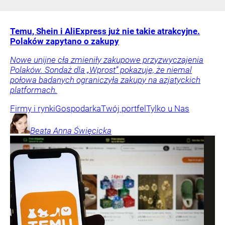
Temu, Shein i AliExpress już nie takie atrakcyjne.
Polaków zapytano o zakupy
Nowe unijne cła zmieniły zakupowe przyzwyczajenia
Polaków. Sondaż dla „Wprost” pokazuje, że niemal
połowa badanych ograniczyła zakupy na azjatyckich
platformach.
Firmy i rynki
Gospodarka
Twój portfel
Tylko u Nas
Beata Anna
Święcicka