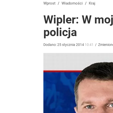
Olbrychski napisał list do Tuska, doszło do interw
Wprost
/
Wiadomości
/
Kraj
Wipler: W moj
dodaj
policja
Wrze po roku Nawrockiego. „Największa hańba” ko
Dodano:
25
stycznia
2014
10:41
/
Zmienion
16
„Nie chodzi o zemstę”. Mocny apel w sprawie ofiar 
dodaj