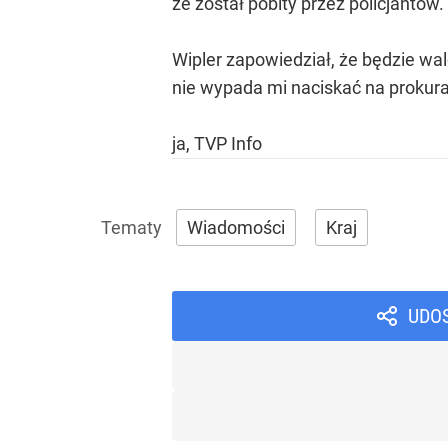
że został pobity przez policjantów.
Wipler zapowiedział, że będzie wa
nie wypada mi naciskać na prokurat
ja, TVP Info
Wiadomości
Kraj
UDO