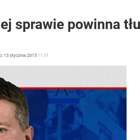
encji. Poseł PiS: Fascynujące odklejenie
ej sprawie powinna tł
ntra „Cała Europa nam go zazdrości”
o:
13
stycznia
2015
11:31
rzezi wołyńskiej