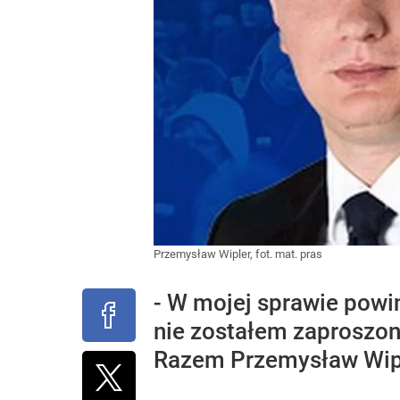
Przemysław Wipler, fot. mat. pras
- W mojej sprawie powin
nie zostałem zaproszony
Razem Przemysław Wipl