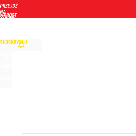
PRZEJDŹ
Udostępnij
12
Skomentuj
NA
WPROST
STRONĘ
GŁÓWNĄ
WIADOMOŚCI
POLITYKA
BIZNES
DOM
ZDROWIE
ROZRYWKA
TYGOD
Farmacja: wzrost pod presją. co czeka branżę do 
SUBSKRYBUJ
1
ZALOGUJ
Ludzie Morawieckiego mogą stracić mandaty. Na l
SZUKAJ
MENU
dodaj
Nowy prezes Sądu Najwyższego grzmi po słowach 
dodaj