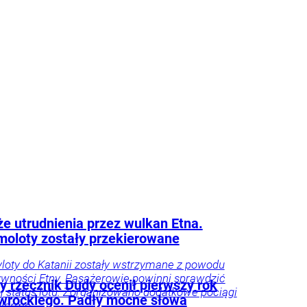
e utrudnienia przez wulkan Etna.
oloty zostały przekierowane
yloty do Katanii zostały wstrzymane z powodu
ywności Etny. Pasażerowie powinni sprawdzić
y rzecznik Dudy ocenił pierwszy rok
j status lotu. Zorganizowano dodatkowe pociągi
wrockiego. Padły mocne słowa
alermo.