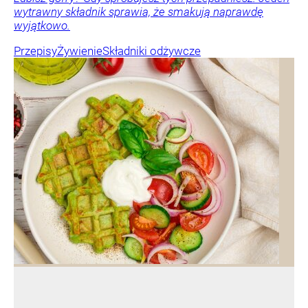
wytrawny składnik sprawia, że smakują naprawdę
wyjątkowo.
Przepisy
Żywienie
Składniki odżywcze