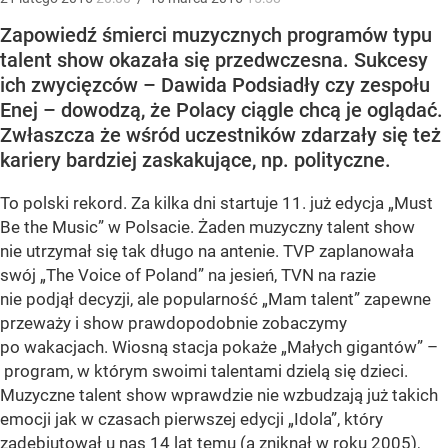
Zapowiedź śmierci muzycznych programów typu
talent show okazała się przedwczesna. Sukcesy
ich zwycięzców – Dawida Podsiadły czy zespołu
Enej – dowodzą, że Polacy ciągle chcą je oglądać.
Zwłaszcza że wśród uczestników zdarzały się też
kariery bardziej zaskakujące, np. polityczne.
To polski rekord. Za kilka dni startuje 11. już edycja „Must
Be the Music” w Polsacie. Żaden muzyczny talent show
nie utrzymał się tak długo na antenie. TVP zaplanowała
swój „The Voice of Poland” na jesień, TVN na razie
nie podjął decyzji, ale popularność „Mam talent” zapewne
przeważy i show prawdopodobnie zobaczymy
po wakacjach. Wiosną stacja pokaże „Małych gigantów” –
program, w którym swoimi talentami dzielą się dzieci.
Muzyczne talent show wprawdzie nie wzbudzają już takich
emocji jak w czasach pierwszej edycji „Idola”, który
zadebiutował u nas 14 lat temu (a zniknął w roku 2005),