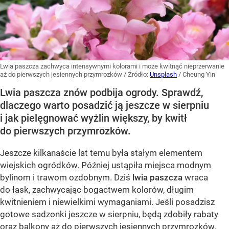
Lwia paszcza zachwyca intensywnymi kolorami i może kwitnąć nieprzerwanie
aż do pierwszych jesiennych przymrozków
/ Źródło:
Unsplash
/
Cheung Yin
Lwia paszcza znów podbija ogrody. Sprawdź,
dlaczego warto posadzić ją jeszcze w sierpniu
i jak pielęgnować wyżlin większy, by kwitł
do pierwszych przymrozków.
Jeszcze kilkanaście lat temu była stałym elementem
wiejskich ogródków. Później ustąpiła miejsca modnym
bylinom i trawom ozdobnym. Dziś
lwia paszcza
wraca
do łask, zachwycając bogactwem kolorów, długim
kwitnieniem i niewielkimi wymaganiami. Jeśli posadzisz
gotowe sadzonki jeszcze w sierpniu, będą zdobiły rabaty
oraz balkony aż do pierwszych jesiennych przymrozków.