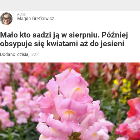
Autor:
Magda Grefkowicz
Mało kto sadzi ją w sierpniu. Później
obsypuje się kwiatami aż do jesieni
Dodano:
dzisiaj
5:22