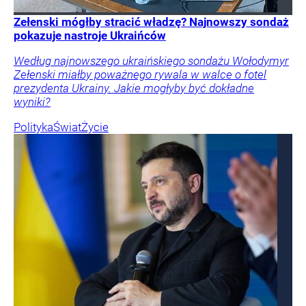
Zełenski mógłby stracić władzę? Najnowszy sondaż
pokazuje nastroje Ukraińców
Według najnowszego ukraińskiego sondażu Wołodymyr
Zełenski miałby poważnego rywala w walce o fotel
prezydenta Ukrainy. Jakie mogłyby być dokładne
wyniki?
Polityka
Świat
Życie