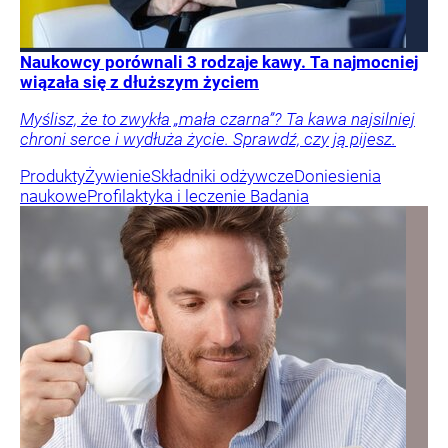
Naukowcy porównali 3 rodzaje kawy. Ta najmocniej
wiązała się z dłuższym życiem
Myślisz, że to zwykła „mała czarna”? Ta kawa najsilniej
chroni serce i wydłuża życie. Sprawdź, czy ją pijesz.
Produkty
Żywienie
Składniki odżywcze
Doniesienia
naukowe
Profilaktyka i leczenie
Badania