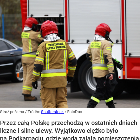
Straż pożarna
/ Źródło:
Shutterstock
/
FotoDax
Przez całą Polskę przechodzą w ostatnich dniach
liczne i silne ulewy. Wyjątkowo ciężko było
na Podkarpaciu, gdzie woda zalała pomieszczenia