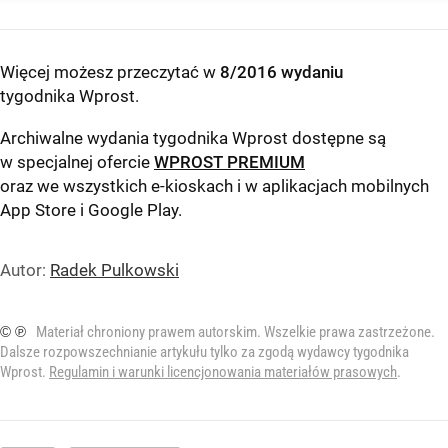
Więcej możesz przeczytać w
8/2016 wydaniu
tygodnika Wprost
.
Archiwalne wydania tygodnika Wprost dostępne są
w specjalnej ofercie
WPROST PREMIUM
oraz we wszystkich e-kioskach i w aplikacjach mobilnych
App Store
i
Google Play
.
Autor:
Radek Pulkowski
© ℗
Materiał chroniony prawem autorskim. Wszelkie prawa zastrzeżone.
Dalsze rozpowszechnianie artykułu tylko za zgodą wydawcy tygodnika
Wprost.
Regulamin i warunki licencjonowania materiałów prasowych
.