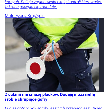
karnych. Policja zaplanowała akcję kontroli kierowców.
Od rana posypią się mandaty.
Motoryzacja
Kraj
Życie
Z cukinii nie smażę placków. Dodaję mozzarellę
i robię chrupiące gofry
Lubisz gofry? Gdy spróbujesz tych przepadniesz. Jeden