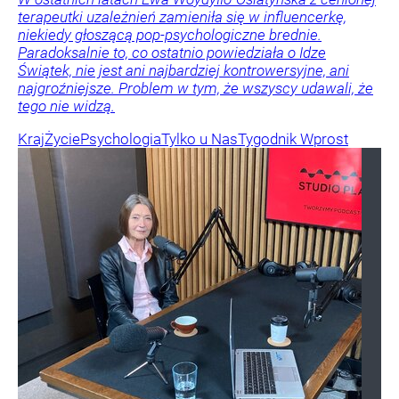
terapeutki uzależnień zamieniła się w influencerkę,
niekiedy głoszącą pop-psychologiczne brednie.
Paradoksalnie to, co ostatnio powiedziała o Idze
Świątek, nie jest ani najbardziej kontrowersyjne, ani
najgroźniejsze. Problem w tym, że wszyscy udawali, że
tego nie widzą.
Kraj
Życie
Psychologia
Tylko u Nas
Tygodnik Wprost