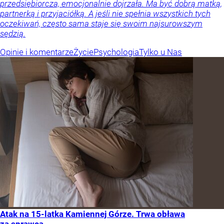
przedsiębiorcza, emocjonalnie dojrzała. Ma być dobrą matką,
partnerką i przyjaciółką. A jeśli nie spełnia wszystkich tych
oczekiwań, często sama staje się swoim najsurowszym
sędzią.
Opinie i komentarze
Życie
Psychologia
Tylko u Nas
Atak na 15-latka Kamiennej Górze. Trwa obława