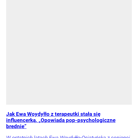
Jak Ewa Woydyłło z terapeutki stała się
influencerką. „Opowiada pop-psychologiczne
brednie”
W ostatnich latach Ewa Woydyłło-Osiatyńska z cenionej