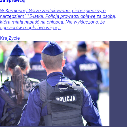
za sprawcą
W Kamiennej Górze zaatakowano „niebezpiecznym
narzędziem” 15-latka. Policja prowadzi obławę za osobą,
która miała napaść na chłopca. Nie wykluczono, że
agresorów mogło być więcej.
Kraj
Życie