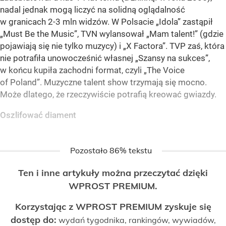
nadal jednak mogą liczyć na solidną oglądalność
w granicach 2-3 mln widzów. W Polsacie „Idola” zastąpił
„Must Be the Music”, TVN wylansował „Mam talent!” (gdzie
pojawiają się nie tylko muzycy) i „X Factora”. TVP zaś, która
nie potrafiła unowocześnić własnej „Szansy na sukces”,
w końcu kupiła zachodni format, czyli „The Voice
of Poland”. Muzyczne talent show trzymają się mocno.
Może dlatego, że rzeczywiście potrafią kreować gwiazdy.
Oszlifować diament
Pozostało 86% tekstu
Ten i inne artykuły można przeczytać dzięki
WPROST PREMIUM.
Korzystając z WPROST PREMIUM zyskuje się
dostęp do:
wydań tygodnika, rankingów, wywiadów,