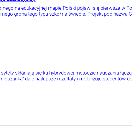
lnego na edukacyjnej mapie Polski pojawi się pierwsza w Po
tarnego grona tego typu szkół na świecie. Projekt pod nazwą 
ytety skłaniają się ku hybrydowej metodzie nauczania łącząc
„mieszanka” daje najlepsze rezultaty i mobilizuje studentów d