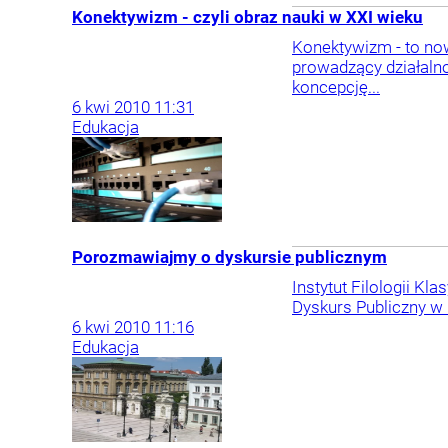
Konektywizm - czyli obraz nauki w XXI wieku
Konektywizm - to no
prowadzący działaln
koncepcję...
6
kwi
2010
11:31
Edukacja
Porozmawiajmy o dyskursie publicznym
Instytut Filologii K
Dyskurs Publiczny w 
6
kwi
2010
11:16
Edukacja