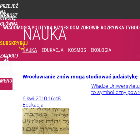
PRZEJDŹ
NA
WPROST
STRONĘ
GŁÓWNĄ
WIADOMOŚCI
POLITYKA
BIZNES
DOM
ZDROWIE
ROZRYWKA
TYGOD
NAUKA
SUBSKRYBUJ
NAUKA
EDUKACJA
KOSMOS
EKOLOGIA
ZALOGUJ
SZUKAJ
Wrocławianie znów mogą studiować judaistykę
MENU
Władze Uniwersytetu 
to symboliczny powró
6
kwi
2010
16:48
Edukacja