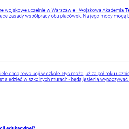
ane wojskowe uczelnie w Warszawie - Wojskowa Akademia T
jące zasady współpracy obu placówek. Na jego mocy mogą b
ele chcą rewolucji w szkole. Być może już za pół roku uczn
t siedzieć w szkolnych murach - będą jesienią wypoczywać na
cji edukacyjnej?