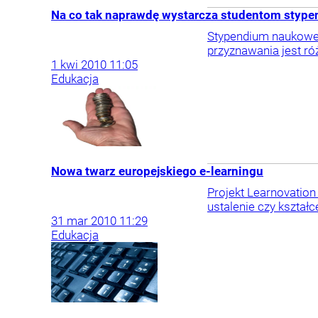
Na co tak naprawdę wystarcza studentom styp
Stypendium naukowe 
przyznawania jest róż
1
kwi
2010
11:05
Edukacja
Nowa twarz europejskiego e-learningu
Projekt Learnovation 
ustalenie czy kształ
31
mar
2010
11:29
Edukacja