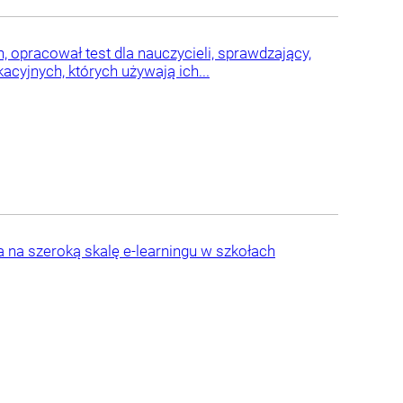
, opracował test dla nauczycieli, sprawdzający,
cyjnych, których używają ich...
na szeroką skalę e-learningu w szkołach