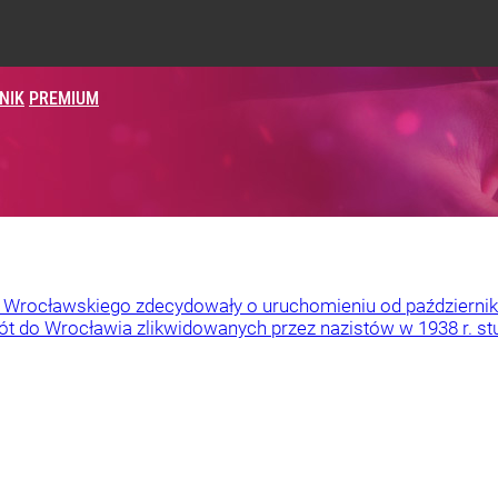
NIK
PREMIUM
Wrocławskiego zdecydowały o uruchomieniu od października 2
t do Wrocławia zlikwidowanych przez nazistów w 1938 r. st