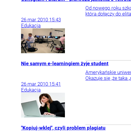
Od nowego roku szko
która dołączy do eli
26
mar
2010
15:43
Edukacja
Nie samym e-learningiem żyje student
Amerykańskie uniwers
Okazuje się ,że taka 
26
mar
2010
15:41
Edukacja
"Kopiuj-wklej", czyli problem plagiatu