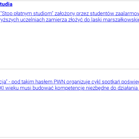
tudia
 "Stop płatnym studiom" założony przez studentów zaalarmo
yższych uczelniach zamierza złożyć do laski marszałkowskiej
ucja" - pod takim hasłem PWN organizuje cykl spotkań pośw
 XXI wieku musi budować kompetencje niezbędne do działania