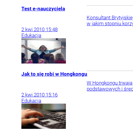
Test e-nauczyciela
Konsultant Brytyjski
w jakim stopniu korz
2
kwi
2010
15:48
Edukacja
Jak to się robi w Hongkongu
W Hongkongu trwają 
podstawowych i śred
2
kwi
2010
15:16
Edukacja