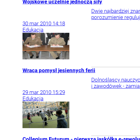
Wojskowe uczelnie jednoczą siły
Dwie najbardziej zn
porozumienie regulu
30
mar
2010
14:18
Edukacja
Wraca pomysł jesiennych ferii
Dolnośląscy nauczyci
i zawodówek - zamias
29
mar
2010
15:29
Edukacja
Collegium Futurum - pierwsza jaskółka e-rewolu