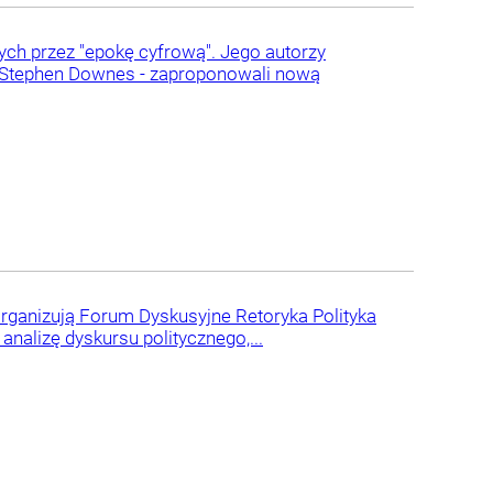
ch przez "epokę cyfrową". Jego autorzy
i Stephen Downes - zaproponowali nową
organizują Forum Dyskusyjne Retoryka Polityka
nalizę dyskursu politycznego,...