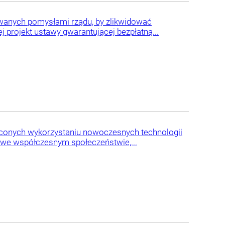
wanych pomysłami rządu, by zlikwidować
 projekt ustawy gwarantującej bezpłatną...
ięconych wykorzystaniu nowoczesnych technologii
 we współczesnym społeczeństwie,...