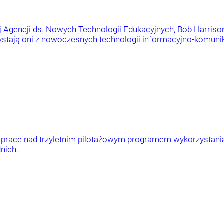
ej Agencji ds. Nowych Technologii Edukacyjnych, Bob Harrison
ystają oni z nowoczesnych technologii informacyjno-komunika
prace nad trzyletnim pilotażowym programem wykorzystania 
nich.