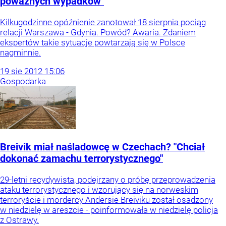
poważnych wypadków"
Kilkugodzinne opóźnienie zanotował 18 sierpnia pociąg
relacji Warszawa - Gdynia. Powód? Awaria. Zdaniem
ekspertów takie sytuacje powtarzają się w Polsce
nagminnie.
19
sie
2012
15:06
Gospodarka
Breivik miał naśladowcę w Czechach? "Chciał
dokonać zamachu terrorystycznego"
29-letni recydywista, podejrzany o próbę przeprowadzenia
ataku terrorystycznego i wzorujący się na norweskim
terroryście i mordercy Andersie Breiviku został osadzony
w niedzielę w areszcie - poinformowała w niedzielę policja
z Ostrawy.