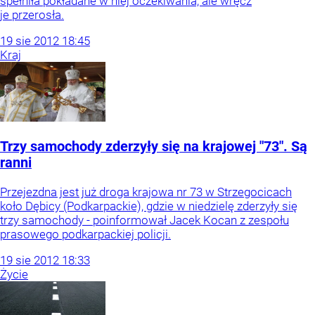
spełniła pokładane w niej oczekiwania, ale wręcz
je przerosła.
19
sie
2012
18:45
Kraj
Trzy samochody zderzyły się na krajowej "73". Są
ranni
Przejezdna jest już droga krajowa nr 73 w Strzegocicach
koło Dębicy (Podkarpackie), gdzie w niedzielę zderzyły się
trzy samochody - poinformował Jacek Kocan z zespołu
prasowego podkarpackiej policji.
19
sie
2012
18:33
Życie