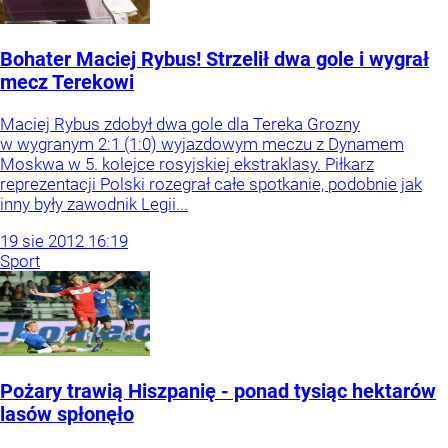
Bohater Maciej Rybus! Strzelił dwa gole i wygrał
mecz Terekowi
Maciej Rybus zdobył dwa gole dla Tereka Grozny
w wygranym 2:1 (1:0) wyjazdowym meczu z Dynamem
Moskwa w 5. kolejce rosyjskiej ekstraklasy. Piłkarz
reprezentacji Polski rozegrał całe spotkanie, podobnie jak
inny były zawodnik Legii...
19
sie
2012
16:19
Sport
Pożary trawią Hiszpanię - ponad tysiąc hektarów
lasów spłonęło