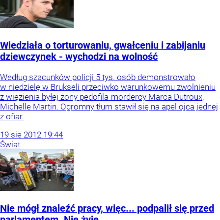
Wiedziała o torturowaniu, gwałceniu i zabijaniu
dziewczynek - wychodzi na wolność
Według szacunków policji 5 tys. osób demonstrowało
w niedzielę w Brukseli przeciwko warunkowemu zwolnieniu
z więzienia byłej żony pedofila-mordercy Marca Dutroux,
Michelle Martin. Ogromny tłum stawił się na apel ojca jednej
z ofiar.
19
sie
2012
19:44
Świat
Nie mógł znaleźć pracy, więc... podpalił się przed
parlamentem. Nie żyje