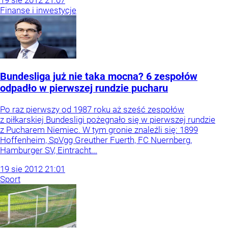
19
sie
2012
21:07
Finanse i inwestycje
Bundesliga już nie taka mocna? 6 zespołów
odpadło w pierwszej rundzie pucharu
Po raz pierwszy od 1987 roku aż sześć zespołów
z piłkarskiej Bundesligi pożegnało się w pierwszej rundzie
z Pucharem Niemiec. W tym gronie znaleźli się: 1899
Hoffenheim, SpVgg Greuther Fuerth, FC Nuernberg,
Hamburger SV, Eintracht...
19
sie
2012
21:01
Sport