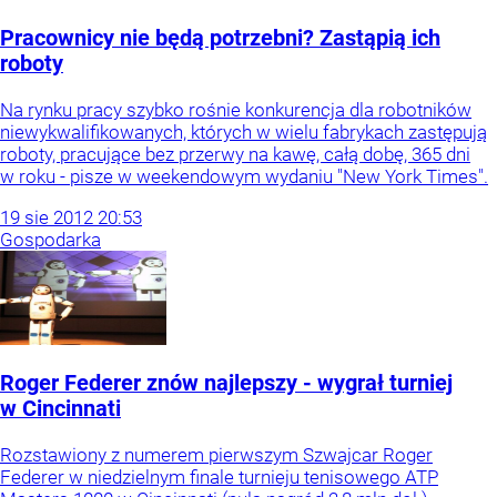
Pracownicy nie będą potrzebni? Zastąpią ich
roboty
Na rynku pracy szybko rośnie konkurencja dla robotników
niewykwalifikowanych, których w wielu fabrykach zastępują
roboty, pracujące bez przerwy na kawę, całą dobę, 365 dni
w roku - pisze w weekendowym wydaniu "New York Times".
19
sie
2012
20:53
Gospodarka
Roger Federer znów najlepszy - wygrał turniej
w Cincinnati
Rozstawiony z numerem pierwszym Szwajcar Roger
Federer w niedzielnym finale turnieju tenisowego ATP