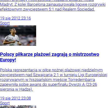
Madryt. Z kolei Barcelona zainaugurowała ligowe rozgrywki
efektownym zwycięstwem 5:1 nad Realem Sociedad.
19
sie
2012
23:16
Sport
Polscy piłkarze plażowi zagrają o mistrzostwo
Europy!
Polska reprezentacja w piłce nożnej plażowej niedzielnym
zwycięstwem nad Szwajcarią 2:1 w turnieju Ligi Europejskiej
rozgrywanym w hiszpańskim mieście Torredembarra
zapewniła sobie awans do superfinału Dywizji A (23-26
sierpnia w Hadze).
19
sie
2012
23:08
Sport