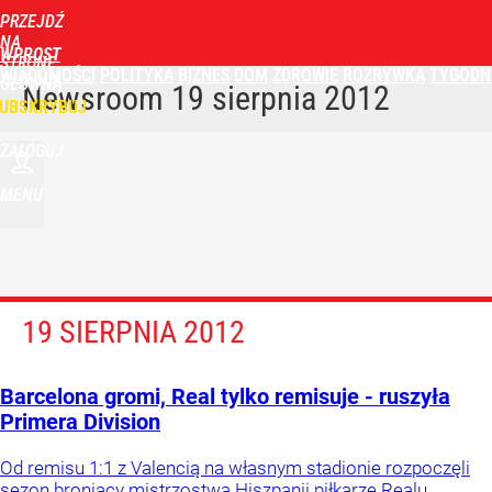
PRZEJDŹ
NA
WPROST
STRONĘ
WIADOMOŚCI
POLITYKA
BIZNES
DOM
ZDROWIE
ROZRYWKA
TYGODN
GŁÓWNĄ
Newsroom
19 sierpnia 2012
UBSKRYBUJ
ZALOGUJ
MENU
19 SIERPNIA 2012
Barcelona gromi, Real tylko remisuje - ruszyła
Primera Division
Od remisu 1:1 z Valencią na własnym stadionie rozpoczęli
sezon broniący mistrzostwa Hiszpanii piłkarze Realu