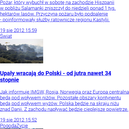
Pożar, który wybuchł w sobotę na zachodzie Hiszpanii
w pobliżu Salamanki zniszczył do niedzieli ponad 1 tys.
hektarów lasów. Przyczyną pożaru było podpalenie
- poinformowały służby ratownicze regionu Kastylii.
19
sie
2012
15:59
Świat
Upały wracają do Polski - od jutra nawet 34
stopnie
Jak informuje IMGW, Rosja, Norwegia oraz Europa centralna
będą pod wpływem niżów. Pozostałe obszary kontynentu
będą pod wpływem wyżów. Polska będzie na skraju niżu
znad Danii. Z zachodu napływać będzie cieplejsze powietrze.
19
sie
2012
15:52
Pogoda
Życie