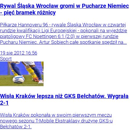
Rywal Śląska Wrocław gromi w Pucharze Niemiec
- pięć bramek różnicy
Piłkarze Hannoveru 96 - rywale Śląska Wrocław w czwartej
rundzie kwalifikacji Ligi Europejskiej - pokonali na wyjeździe
piątoligowy FC Noettingen 6:1 (2:0) w pierwszej rundzie
Pucharu Niemiec. Artur Sobiech całe spotkanie spędził na...
19
sie
2012
16:56
Sport
Wisła Kraków lepsza niż GKS Bełchatów. Wygrała
2-1
Wisła Kraków pokonała w swoim pierwszym meczu
nowego sezonu T-Mobile Ekstraklasy drużynę GKS-u
Bełchatów 2-1.