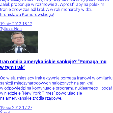
Żalek proponuje w rozmowie z „Wprost”, aby na polskim
tronie znów zasiadł król. A w roli monarchy widzi…
Bronisława Komorowskiego!
19
sie
2012
18:12
Tylko u Nas
Iran omija amerykańskie sankcje? "Pomaga mu
w tym Irak"
Od wielu miesięcy Irak aktywnie pomaga Iranowi w omijaniu
sankcji międzynarodowych nałożonych na ten kraj
w odpowiedzi na kontynuację programu nuklearnego - podał
w niedzielę "New York Times" powołując się
na amerykańskie źródła rządowe.
19
sie
2012
17:27
Świat