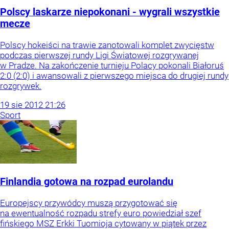
Polscy laskarze niepokonani - wygrali wszystkie
mecze
Polscy hokeiści na trawie zanotowali komplet zwycięstw
podczas pierwszej rundy Ligi Światowej rozgrywanej
w Pradze. Na zakończenie turnieju Polacy pokonali Białoruś
2:0 (2:0) i awansowali z pierwszego miejsca do drugiej rundy
rozgrywek.
19
sie
2012
21:26
Sport
Finlandia gotowa na rozpad eurolandu
Europejscy przywódcy muszą przygotować się
na ewentualność rozpadu strefy euro powiedział szef
fińskiego MSZ Erkki Tuomioja cytowany w piątek przez