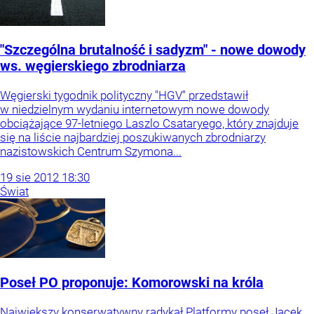
"Szczególna brutalność i sadyzm" - nowe dowody
ws. węgierskiego zbrodniarza
Węgierski tygodnik polityczny "HGV" przedstawił
w niedzielnym wydaniu internetowym nowe dowody
obciążające 97-letniego Laszlo Csataryego, który znajduje
się na liście najbardziej poszukiwanych zbrodniarzy
nazistowskich Centrum Szymona...
19
sie
2012
18:30
Świat
Poseł PO proponuje: Komorowski na króla
Największy konserwatywny radykał Platformy poseł Jacek