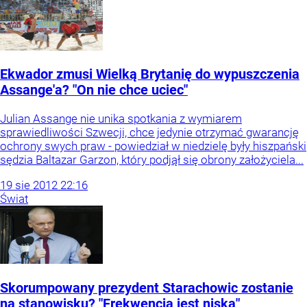
Ekwador zmusi Wielką Brytanię do wypuszczenia
Assange'a? "On nie chce uciec"
Julian Assange nie unika spotkania z wymiarem
sprawiedliwości Szwecji, chce jedynie otrzymać gwarancję
ochrony swych praw - powiedział w niedzielę były hiszpański
sędzia Baltazar Garzon, który podjął się obrony założyciela...
19
sie
2012
22:16
Świat
Skorumpowany prezydent Starachowic zostanie
na stanowisku? "Frekwencja jest niska"