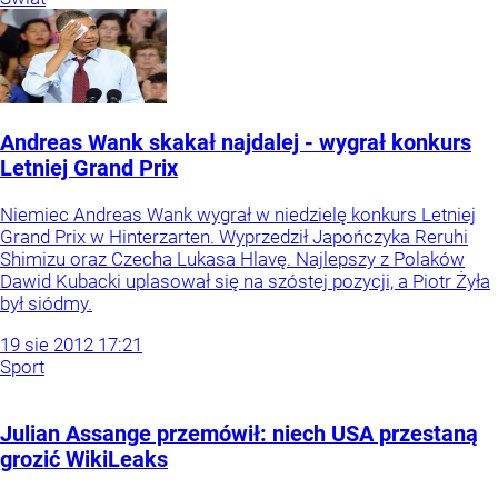
Andreas Wank skakał najdalej - wygrał konkurs
Letniej Grand Prix
Niemiec Andreas Wank wygrał w niedzielę konkurs Letniej
Grand Prix w Hinterzarten. Wyprzedził Japończyka Reruhi
Shimizu oraz Czecha Lukasa Hlavę. Najlepszy z Polaków
Dawid Kubacki uplasował się na szóstej pozycji, a Piotr Żyła
był siódmy.
19
sie
2012
17:21
Sport
Julian Assange przemówił: niech USA przestaną
grozić WikiLeaks