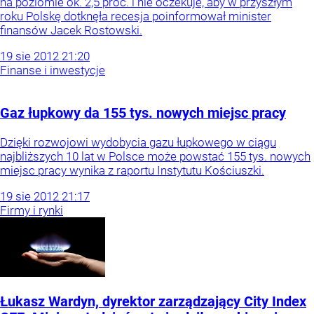
na poziomie ok. 2,5 proc. i nie oczekuje, aby w przyszłym
roku Polskę dotknęła recesja poinformował minister
finansów Jacek Rostowski.
19
sie
2012
21:20
Finanse i inwestycje
Gaz łupkowy da 155 tys. nowych miejsc pracy
Dzięki rozwojowi wydobycia gazu łupkowego w ciągu
najbliższych 10 lat w Polsce może powstać 155 tys. nowych
miejsc pracy wynika z raportu Instytutu Kościuszki.
19
sie
2012
21:17
Firmy i rynki
Łukasz Wardyn, dyrektor zarządzający City Index