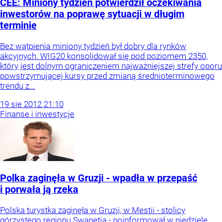
CEE: Miniony tydzień potwierdził oczekiwania
inwestorów na poprawę sytuacji w długim
terminie
Bez wątpienia miniony tydzień był dobry dla rynków
akcyjnych. WIG20 konsolidował się pod poziomem 2350,
który jest dolnym ograniczeniem najważniejszej strefy oporu
powstrzymującej kursy przed zmianą średnioterminowego
trendu z...
19
sie
2012
21:10
Finanse i inwestycje
Polka zaginęła w Gruzji - wpadła w przepaść
i porwała ją rzeka
Polska turystka zaginęła w Gruzji, w Mestii - stolicy
górzystego regionu Swanetia - poinformował w niedzielę