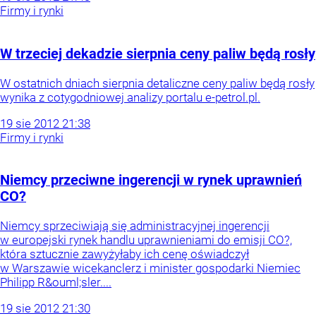
Firmy i rynki
W trzeciej dekadzie sierpnia ceny paliw będą rosły
W ostatnich dniach sierpnia detaliczne ceny paliw będą rosły
wynika z cotygodniowej analizy portalu e-petrol.pl.
19
sie
2012
21:38
Firmy i rynki
Niemcy przeciwne ingerencji w rynek uprawnień
CO?
Niemcy sprzeciwiają się administracyjnej ingerencji
w europejski rynek handlu uprawnieniami do emisji CO?,
która sztucznie zawyżyłaby ich cenę oświadczył
w Warszawie wicekanclerz i minister gospodarki Niemiec
Philipp R&ouml;sler....
19
sie
2012
21:30