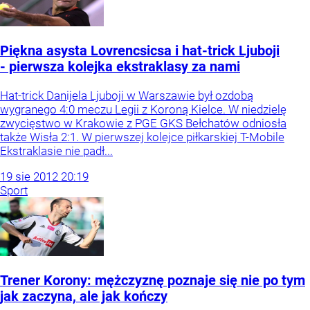
Piękna asysta Lovrencsicsa i hat-trick Ljuboji
- pierwsza kolejka ekstraklasy za nami
Hat-trick Danijela Ljuboji w Warszawie był ozdobą
wygranego 4:0 meczu Legii z Koroną Kielce. W niedzielę
zwycięstwo w Krakowie z PGE GKS Bełchatów odniosła
także Wisła 2:1. W pierwszej kolejce piłkarskiej T-Mobile
Ekstraklasie nie padł...
19
sie
2012
20:19
Sport
Trener Korony: mężczyznę poznaje się nie po tym
jak zaczyna, ale jak kończy