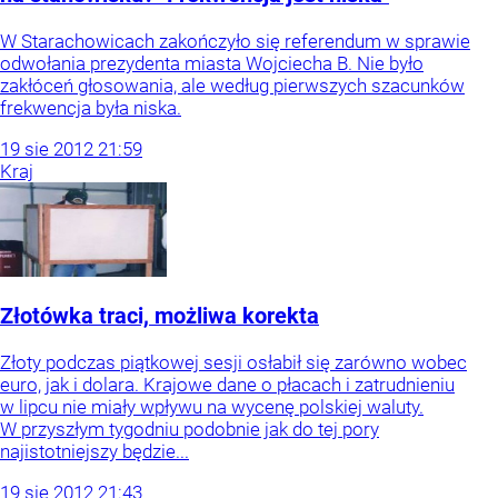
W Starachowicach zakończyło się referendum w sprawie
odwołania prezydenta miasta Wojciecha B. Nie było
zakłóceń głosowania, ale według pierwszych szacunków
frekwencja była niska.
19
sie
2012
21:59
Kraj
Złotówka traci, możliwa korekta
Złoty podczas piątkowej sesji osłabił się zarówno wobec
euro, jak i dolara. Krajowe dane o płacach i zatrudnieniu
w lipcu nie miały wpływu na wycenę polskiej waluty.
W przyszłym tygodniu podobnie jak do tej pory
najistotniejszy będzie...
19
sie
2012
21:43