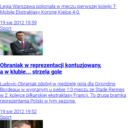
Legia Warszawa pokonała w meczu pierwszej kolejki T-
Mobile Ekstraklasy Koronę Kielce 4-0.
19
sie
2012
19:59
Sport
Obraniak w reprezentacji kontuzjowany,
a w klubie... strzela gole
Ludovic Obraniak zdobył w niedzielę gola dla Girondins
Bordeaux w wygranym u siebie 1:0 meczu ze Stade Rennes
w 2. kolejce piłkarskiej ekstraklasy Francji. To druga bramka
reprezentanta Polski w tym sezonie.
19
sie
2012
19:52
Sport