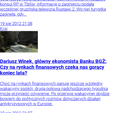
konsul RP w Tbilisi; informację o zaginięciu podała
wcześniej gruzińska telewizja Rustawi 2. Wg niej turystka
zaginęła, gdy...
19
sie
2012
21:08
Kraj
Dariusz Winek, główny ekonomista Banku BGŻ:
Czy na rynkach finansowych czeka nas gorący
koniec lata?
Choć na rynkach finansowych panuje jeszcze względny
wakacyjny spokój, druga połowa nadchodzącego tygodnia
może przynieść ożywienie. Po przerwie wakacyjnej dojdzie
bowiem do politycznych rozmów dotyczących działań
antykryzysowych w Europie.