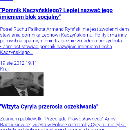
"Pomnik Kaczyńskiego? Lepiej nazwać jego
imieniem blok socjalny"
Poseł Ruchu Palikota Armand Ryfiński nie jest zwolennikiem
stawiania pomnika Lechowi Kaczyńskiemu. Polityk ma inny
pomysł na upamiętnienie tragicznie zmarłego prezydenta.
- Zamiast stawiać pomnik nazwijcie imieniem Lecha
Kaczyńskiego...
19
sie
2012
19:11
Kraj
"Wizyta Cyryla przerosła oczekiwania"
Zdaniem publicystki "Przeglądu Prawosławnego" Anny
Radziukiewicz, wizyta w Polsce patriarchy Cyryla I nie tylko