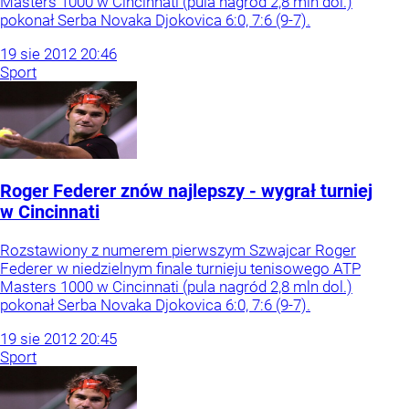
Masters 1000 w Cincinnati (pula nagród 2,8 mln dol.)
pokonał Serba Novaka Djokovica 6:0, 7:6 (9-7).
19
sie
2012
20:46
Sport
Roger Federer znów najlepszy - wygrał turniej
w Cincinnati
Rozstawiony z numerem pierwszym Szwajcar Roger
Federer w niedzielnym finale turnieju tenisowego ATP
Masters 1000 w Cincinnati (pula nagród 2,8 mln dol.)
pokonał Serba Novaka Djokovica 6:0, 7:6 (9-7).
19
sie
2012
20:45
Sport