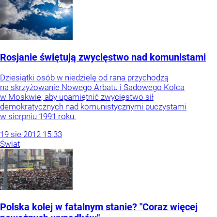
Rosjanie świętują zwycięstwo nad komunistami
Dziesiątki osób w niedzielę od rana przychodzą
na skrzyżowanie Nowego Arbatu i Sadowego Kolca
w Moskwie, aby upamiętnić zwycięstwo sił
demokratycznych nad komunistycznymi puczystami
w sierpniu 1991 roku.
19
sie
2012
15:33
Świat
Polska kolej w fatalnym stanie? "Coraz więcej