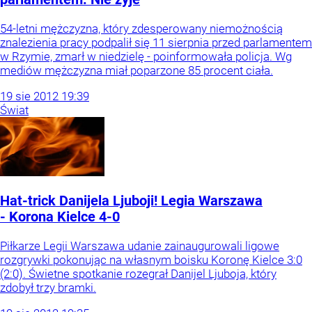
54-letni mężczyzna, który zdesperowany niemożnością
znalezienia pracy podpalił się 11 sierpnia przed parlamentem
w Rzymie, zmarł w niedzielę - poinformowała policja. Wg
mediów mężczyzna miał poparzone 85 procent ciała.
19
sie
2012
19:39
Świat
Hat-trick Danijela Ljuboji! Legia Warszawa
- Korona Kielce 4-0
Piłkarze Legii Warszawa udanie zainaugurowali ligowe
rozgrywki pokonując na własnym boisku Koronę Kielce 3:0
(2:0). Świetne spotkanie rozegrał Danijel Ljuboja, który
zdobył trzy bramki.