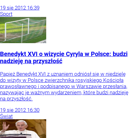
19
sie
2012
16:39
Sport
Benedykt XVI o wizycie Cyryla w Polsce: budzi
nadzieję na przyszłość
Papież Benedykt XVI z uznaniem odniósł się w niedzielę
do wizyty w Polsce zwierzchnika rosyjskiego Kościoła
prawosławnego i podpisanego w Warszawie przesłania,
nazywając je ważnym wydarzeniem, które budzi nadzieję
na przyszłość.
19
sie
2012
16:30
Świat