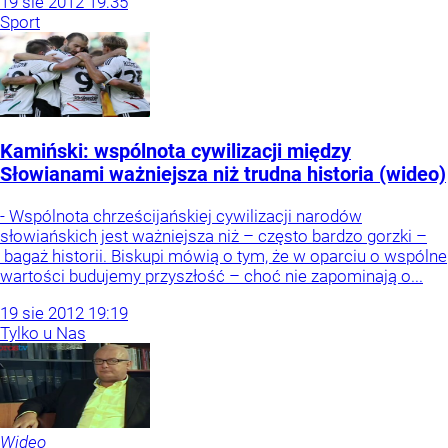
19
sie
2012
19:35
Sport
Kamiński: wspólnota cywilizacji między
Słowianami ważniejsza niż trudna historia (wideo)
- Wspólnota chrześcijańskiej cywilizacji narodów
słowiańskich jest ważniejsza niż – często bardzo gorzki –
bagaż historii. Biskupi mówią o tym, że w oparciu o wspólne
wartości budujemy przyszłość – choć nie zapominają o...
19
sie
2012
19:19
Tylko u Nas
Wideo