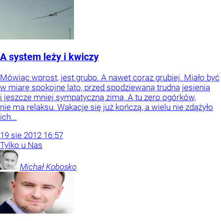
A system leży i kwiczy
Mówiąc wprost, jest grubo. A nawet coraz grubiej. Miało być
w miarę spokojne lato, przed spodziewaną trudną jesienią
i jeszcze mniej sympatyczną zimą. A tu zero ogórków,
nie ma relaksu. Wakacje się już kończą, a wielu nie zdążyło
ich...
19
sie
2012
16:57
Tylko u Nas
Michał
Kobosko