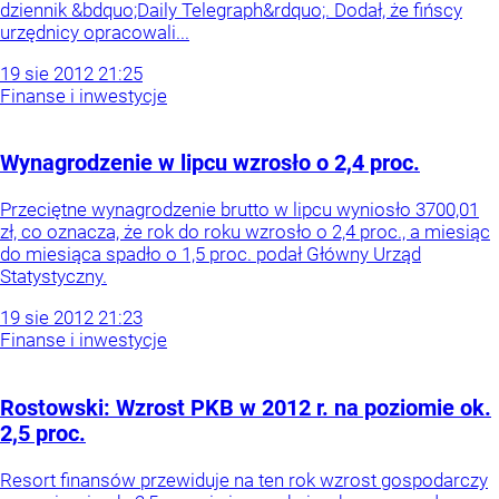
dziennik &bdquo;Daily Telegraph&rdquo;. Dodał, że fińscy
urzędnicy opracowali...
19
sie
2012
21:25
Finanse i inwestycje
Wynagrodzenie w lipcu wzrosło o 2,4 proc.
Przeciętne wynagrodzenie brutto w lipcu wyniosło 3700,01
zł, co oznacza, że rok do roku wzrosło o 2,4 proc., a miesiąc
do miesiąca spadło o 1,5 proc. podał Główny Urząd
Statystyczny.
19
sie
2012
21:23
Finanse i inwestycje
Rostowski: Wzrost PKB w 2012 r. na poziomie ok.
2,5 proc.
Resort finansów przewiduje na ten rok wzrost gospodarczy