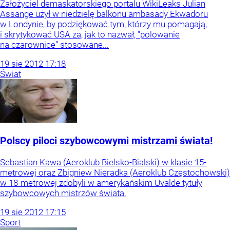
Założyciel demaskatorskiego portalu WikiLeaks Julian
Assange użył w niedzielę balkonu ambasady Ekwadoru
w Londynie, by podziękować tym, którzy mu pomagają,
i skrytykować USA za, jak to nazwał, "polowanie
na czarownice” stosowane...
19
sie
2012
17:18
Świat
Polscy piloci szybowcowymi mistrzami świata!
Sebastian Kawa (Aeroklub Bielsko-Bialski) w klasie 15-
metrowej oraz Zbigniew Nieradka (Aeroklub Częstochowski)
w 18-metrowej zdobyli w amerykańskim Uvalde tytuły
szybowcowych mistrzów świata.
19
sie
2012
17:15
Sport