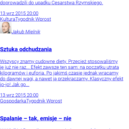
doprowadzili do upadku Cesarstwa Rzymskiego.
13
wrz
2015
20:00
Kultura
Tygodnik Wprost
Jakub
Mielnik
Sztuka odchudzania
Wszyscy znamy cudowne diety. Przecież stosowaliśmy
je już nie raz... Efekt zawsze ten sam: na początku utrata
kilogramów i euforia. Po jakimś czasie jednak wracamy
do dawnej wagi, a nawet ją przekraczamy. Klasyczny efekt
jo-jo! Jak go...
13
wrz
2015
20:00
Gospodarka
Tygodnik Wprost
Spalanie – tak, emisje – nie