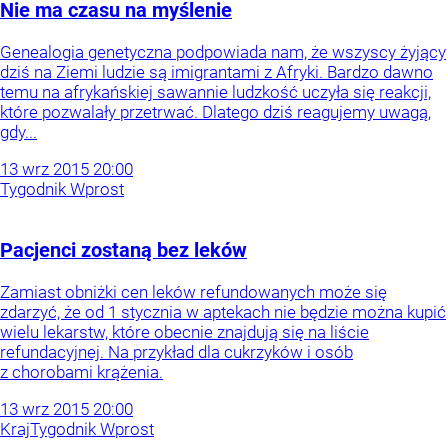
Nie ma czasu na myślenie
Genealogia genetyczna podpowiada nam, że wszyscy żyjący
dziś na Ziemi ludzie są imigrantami z Afryki. Bardzo dawno
temu na afrykańskiej sawannie ludzkość uczyła się reakcji,
które pozwalały przetrwać. Dlatego dziś reagujemy uwagą,
gdy...
13
wrz
2015
20:00
Tygodnik Wprost
Pacjenci zostaną bez leków
Zamiast obniżki cen leków refundowanych może się
zdarzyć, że od 1 stycznia w aptekach nie będzie można kupić
wielu lekarstw, które obecnie znajdują się na liście
refundacyjnej. Na przykład dla cukrzyków i osób
z chorobami krążenia.
13
wrz
2015
20:00
Kraj
Tygodnik Wprost