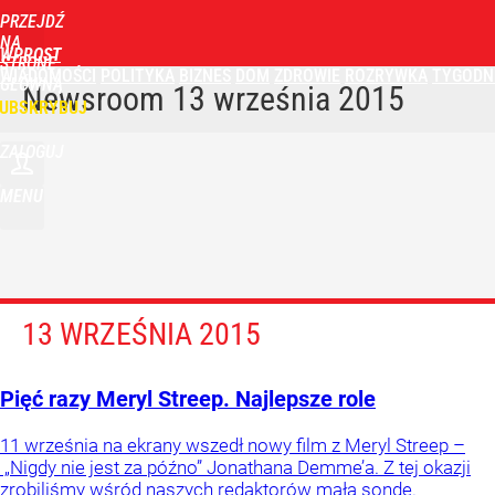
PRZEJDŹ
NA
WPROST
STRONĘ
WIADOMOŚCI
POLITYKA
BIZNES
DOM
ZDROWIE
ROZRYWKA
TYGODN
GŁÓWNĄ
Newsroom
13 września 2015
UBSKRYBUJ
ZALOGUJ
MENU
13 WRZEŚNIA 2015
Pięć razy Meryl Streep. Najlepsze role
11 września na ekrany wszedł nowy film z Meryl Streep –
„Nigdy nie jest za późno” Jonathana Demme’a. Z tej okazji
zrobiliśmy wśród naszych redaktorów małą sondę.