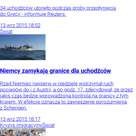
34 uchodźców utonęło podczas próby przepłynięcia
do Grecji - informuje Reuters.
13
wrz
2015
18:52
Świat
Niemcy zamykają granice dla uchodźców
Rząd Niemiec najpierw w niedzielę wstrzymał ruch
pociągów do i z Austrii, a po godz. 17. zdecydował, że przez
jakiś czas będzie wprowadzona kontrola na granicy z tym
krajem. W efekcie oznacza to zawieszenie porozumienia
z Schengen.
13
wrz
2015
18:17
Kryzys imigracyjny
Świat