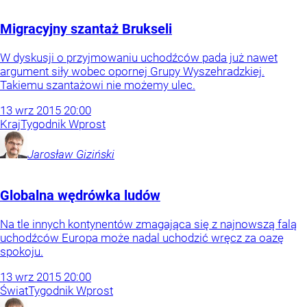
Migracyjny szantaż Brukseli
W dyskusji o przyjmowaniu uchodźców pada już nawet
argument siły wobec opornej Grupy Wyszehradzkiej.
Takiemu szantażowi nie możemy ulec.
13
wrz
2015
20:00
Kraj
Tygodnik Wprost
Jarosław
Giziński
Globalna wędrówka ludów
Na tle innych kontynentów zmagająca się z najnowszą falą
uchodźców Europa może nadal uchodzić wręcz za oazę
spokoju.
13
wrz
2015
20:00
Świat
Tygodnik Wprost