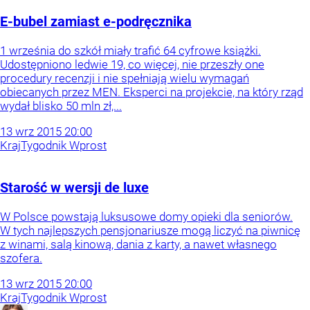
E-bubel zamiast e-podręcznika
1 września do szkół miały trafić 64 cyfrowe książki.
Udostępniono ledwie 19, co więcej, nie przeszły one
procedury recenzji i nie spełniają wielu wymagań
obiecanych przez MEN. Eksperci na projekcie, na który rząd
wydał blisko 50 mln zł,...
13
wrz
2015
20:00
Kraj
Tygodnik Wprost
Starość w wersji de luxe
W Polsce powstają luksusowe domy opieki dla seniorów.
W tych najlepszych pensjonariusze mogą liczyć na piwnicę
z winami, salą kinową, dania z karty, a nawet własnego
szofera.
13
wrz
2015
20:00
Kraj
Tygodnik Wprost