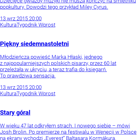
Dziecięce gwiazdy muzyki nie muszą kończyć na śmietniku
popkultury. Dowodzi tego przykład Miley Cyrus.
13
wrz
2015
20:00
Kultura
Tygodnik Wprost
Piękny siedemnastoletni
Młodzieńcza powieść Marka Hłaski, jednego
z najpopularniejszych polskich pisarzy, przez 60 lat
przeleżała w ukryciu, a teraz trafia do księgarń.
To prawdziwa sensacja.
13
wrz
2015
20:00
Kultura
Tygodnik Wprost
Stary góral
W wieku 47 lat odkryłem strach. I nowego siebie – mówi
Josh Brolin. Po premierze na festiwalu w Wenecji w Polsce
na ekrany wchodzi „Everest” Baltasara Kormákura.