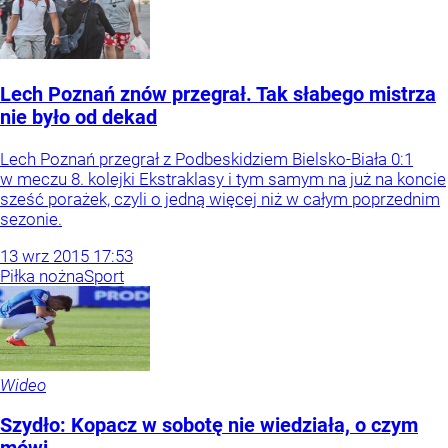
Lech Poznań znów przegrał. Tak słabego mistrza
nie było od dekad
Lech Poznań przegrał z Podbeskidziem Bielsko-Biała 0:1
w meczu 8. kolejki Ekstraklasy i tym samym na już na koncie
sześć porażek, czyli o jedną więcej niż w całym poprzednim
sezonie.
13
wrz
2015
17:53
Piłka nożna
Sport
Wideo
Szydło: Kopacz w sobotę nie wiedziała, o czym