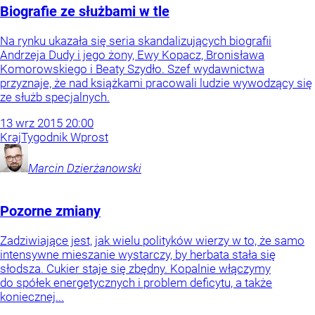
Biografie ze służbami w tle
Na rynku ukazała się seria skandalizujących biografii
Andrzeja Dudy i jego żony, Ewy Kopacz, Bronisława
Komorowskiego i Beaty Szydło. Szef wydawnictwa
przyznaje, że nad książkami pracowali ludzie wywodzący się
ze służb specjalnych.
13
wrz
2015
20:00
Kraj
Tygodnik Wprost
Marcin
Dzierżanowski
Pozorne zmiany
Zadziwiające jest, jak wielu polityków wierzy w to, że samo
intensywne mieszanie wystarczy, by herbata stała się
słodsza. Cukier staje się zbędny. Kopalnie włączymy
do spółek energetycznych i problem deficytu, a także
koniecznej...