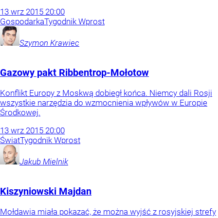
13
wrz
2015
20:00
Gospodarka
Tygodnik Wprost
Szymon
Krawiec
Gazowy pakt Ribbentrop-Mołotow
Konflikt Europy z Moskwą dobiegł końca. Niemcy dali Rosji
wszystkie narzędzia do wzmocnienia wpływów w Europie
Środkowej.
13
wrz
2015
20:00
Świat
Tygodnik Wprost
Jakub
Mielnik
Kiszyniowski Majdan
Mołdawia miała pokazać, że można wyjść z rosyjskiej strefy