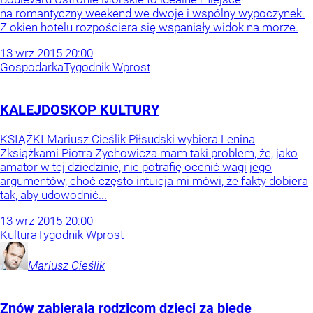
na romantyczny weekend we dwoje i wspólny wypoczynek.
Z okien hotelu rozpościera się wspaniały widok na morze.
13
wrz
2015
20:00
Gospodarka
Tygodnik Wprost
KALEJDOSKOP KULTURY
KSIĄŻKI Mariusz Cieślik Piłsudski wybiera Lenina
Zksiążkami Piotra Zychowicza mam taki problem, że, jako
amator w tej dziedzinie, nie potrafię ocenić wagi jego
argumentów, choć często intuicja mi mówi, że fakty dobiera
tak, aby udowodnić...
13
wrz
2015
20:00
Kultura
Tygodnik Wprost
Mariusz
Cieślik
Znów zabierają rodzicom dzieci za biedę