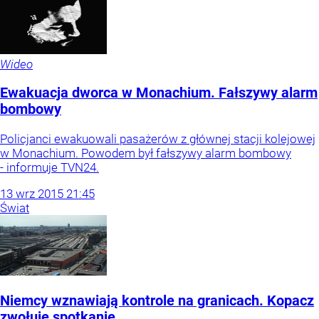
Wideo
Ewakuacja dworca w Monachium. Fałszywy alarm
bombowy
Policjanci ewakuowali pasażerów z głównej stacji kolejowej
w Monachium. Powodem był fałszywy alarm bombowy
- informuje TVN24.
13
wrz
2015
21:45
Świat
Niemcy wznawiają kontrole na granicach. Kopacz
zwołuje spotkanie