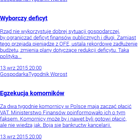
Wyborczy deficyt
Rząd nie wykorzystuje dobrej sytuacji gospodarczej,
by ograniczać deficyt finansów publicznych i długi. Zamiast
tego przejada pieniądze z OFE, ustala rekordowe zadłużenie
budżetu, zmienia plany dotyczące redukcji deficytu. Taka
polityka...
13
wrz
2015
20:00
Gospodarka
Tygodnik Wprost
Egzekucja komorników
Za dwa tygodnie komornicy w Polsce mają zacząć płacić
VAT. Ministerstwo Finansów poinformowało ich o tym
faksem. Komornicy może by i nawet byli gotowi płacić,
ale nie wiedzą jak. Boją się bankructw kancelarii.
13
wrz
2015
20:00