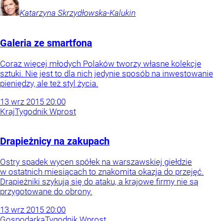
Katarzyna
Skrzydłowska-Kalukin
Galeria ze smartfona
Coraz więcej młodych Polaków tworzy własne kolekcje
sztuki. Nie jest to dla nich jedynie sposób na inwestowanie
pieniędzy, ale też styl życia.
13
wrz
2015
20:00
Kraj
Tygodnik Wprost
Drapieżnicy na zakupach
Ostry spadek wycen spółek na warszawskiej giełdzie
w ostatnich miesiącach to znakomita okazja do przejęć.
Drapieżniki szykują się do ataku, a krajowe firmy nie są
przygotowane do obrony.
13
wrz
2015
20:00
Gospodarka
Tygodnik Wprost