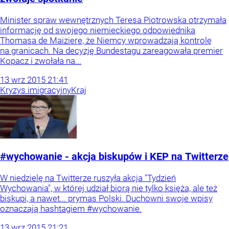
Minister spraw wewnętrznych Teresa Piotrowska otrzymała
informację od swojego niemieckiego odpowiednika
Thomasa de Maiziere, że Niemcy wprowadzają kontrolę
na granicach. Na decyzję Bundestagu zareagowała premier
Kopacz i zwołała na...
13
wrz
2015
21:41
Kryzys imigracyjny
Kraj
#wychowanie - akcja biskupów i KEP na Twitterze
W niedzielę na Twitterze ruszyła akcja "Tydzień
Wychowania", w której udział biorą nie tylko księża, ale też
biskupi, a nawet... prymas Polski. Duchowni swoje wpisy
oznaczają hashtagiem #wychowanie.
13
wrz
2015
21:21