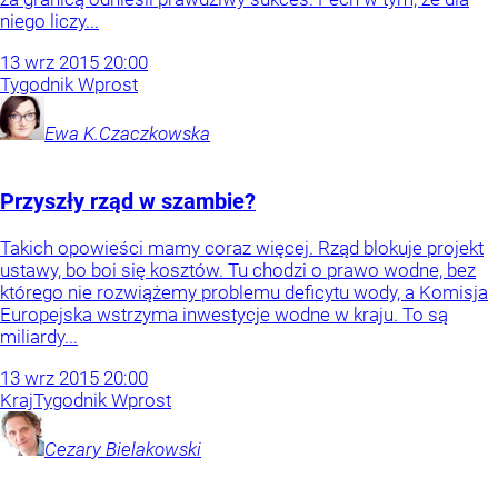
niego liczy...
13
wrz
2015
20:00
Tygodnik Wprost
Ewa
K.Czaczkowska
Przyszły rząd w szambie?
Takich opowieści mamy coraz więcej. Rząd blokuje projekt
ustawy, bo boi się kosztów. Tu chodzi o prawo wodne, bez
którego nie rozwiążemy problemu deficytu wody, a Komisja
Europejska wstrzyma inwestycje wodne w kraju. To są
miliardy...
13
wrz
2015
20:00
Kraj
Tygodnik Wprost
Cezary
Bielakowski