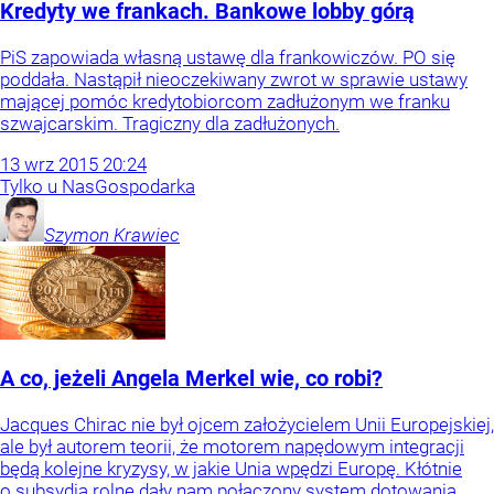
Kredyty we frankach. Bankowe lobby górą
PiS zapowiada własną ustawę dla frankowiczów. PO się
poddała. Nastąpił nieoczekiwany zwrot w sprawie ustawy
mającej pomóc kredytobiorcom zadłużonym we franku
szwajcarskim. Tragiczny dla zadłużonych.
13
wrz
2015
20:24
Tylko u Nas
Gospodarka
Szymon
Krawiec
A co, jeżeli Angela Merkel wie, co robi?
Jacques Chirac nie był ojcem założycielem Unii Europejskiej,
ale był autorem teorii, że motorem napędowym integracji
będą kolejne kryzysy, w jakie Unia wpędzi Europę. Kłótnie
o subsydia rolne dały nam połączony system dotowania