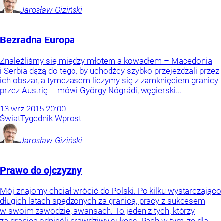
Jarosław
Giziński
Bezradna Europa
Znaleźliśmy się między młotem a kowadłem – Macedonia
i Serbia dążą do tego, by uchodźcy szybko przejeżdżali przez
ich obszar, a tymczasem liczymy się z zamknięciem granicy
przez Austrię – mówi György Nógrádi, węgierski...
13
wrz
2015
20:00
Świat
Tygodnik Wprost
Jarosław
Giziński
Prawo do ojczyzny
Mój znajomy chciał wrócić do Polski. Po kilku wystarczająco
długich latach spędzonych za granicą, pracy z sukcesem
w swoim zawodzie, awansach. To jeden z tych, którzy
za granicą odnieśli prawdziwy sukces. Pech w tym, że dla