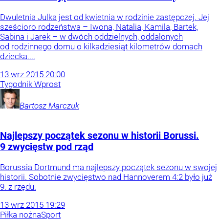
Dwuletnia Julka jest od kwietnia w rodzinie zastępczej. Jej
sześcioro rodzeństwa – Iwona, Natalia, Kamila, Bartek,
Sabina i Jarek – w dwóch oddzielnych, oddalonych
od rodzinnego domu o kilkadziesiąt kilometrów domach
dziecka....
13
wrz
2015
20:00
Tygodnik Wprost
Bartosz
Marczuk
Najlepszy początek sezonu w historii Borussi.
9 zwycięstw pod rząd
Borussia Dortmund ma najlepszy początek sezonu w swojej
historii. Sobotnie zwycięstwo nad Hannoverem 4:2 było już
9. z rzędu.
13
wrz
2015
19:29
Piłka nożna
Sport