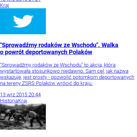
Kraj
"Sprowadźmy rodaków ze Wschodu". Walka
o powrót deportowanych Polaków
"Sprowadźmy rodaków ze Wschodu" to akcja, która
wystartowała stosunkowo niedawno. Sam cel, jak nazwa
wskazuje, jest prosty - pozwolić potomkom deportowanych
na tereny ZSRS Polaków wrócić do kraju.
13
wrz
2015
20:44
Historia
Kraj