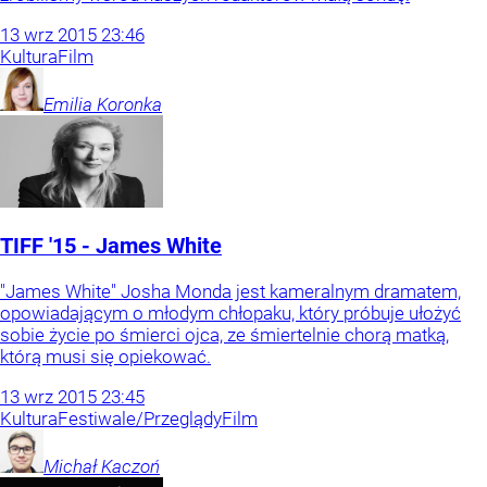
13
wrz
2015
23:46
Kultura
Film
Emilia
Koronka
TIFF '15 - James White
"James White" Josha Monda jest kameralnym dramatem,
opowiadającym o młodym chłopaku, który próbuje ułożyć
sobie życie po śmierci ojca, ze śmiertelnie chorą matką,
którą musi się opiekować.
13
wrz
2015
23:45
Kultura
Festiwale/Przeglądy
Film
Michał
Kaczoń