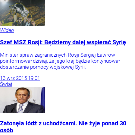
Wideo
Szef MSZ Rosji: Będziemy dalej wspierać Syrię
Minister spraw zagranicznych Rosji Sergiej Ławrow
poinformował dzisiaj, że jego kraj będzie kontynuował
dostarczanie pomocy wojskowej Syrii.
13
wrz
2015
19:01
Świat
Zatonęła łódź z uchodźcami. Nie żyje ponad 30
osób