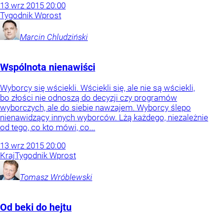
13
wrz
2015
20:00
Tygodnik Wprost
Marcin
Chludziński
Wspólnota nienawiści
Wyborcy się wściekli. Wściekli się, ale nie są wściekli,
bo złości nie odnoszą do decyzji czy programów
wyborczych, ale do siebie nawzajem. Wyborcy ślepo
nienawidzący innych wyborców. Lżą każdego, niezależnie
od tego, co kto mówi, co...
13
wrz
2015
20:00
Kraj
Tygodnik Wprost
Tomasz
Wróblewski
Od beki do hejtu