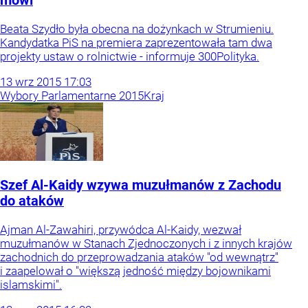
mówi
Beata Szydło była obecna na dożynkach w Strumieniu.
Kandydatka PiS na premiera zaprezentowała tam dwa
projekty ustaw o rolnictwie - informuje 300Polityka.
13
wrz
2015
17:03
Wybory Parlamentarne 2015
Kraj
Szef Al-Kaidy wzywa muzułmanów z Zachodu
do ataków
Ajman Al-Zawahiri, przywódca Al-Kaidy, wezwał
muzułmanów w Stanach Zjednoczonych i z innych krajów
zachodnich do przeprowadzania ataków "od wewnątrz"
i zaapelował o "większą jedność między bojownikami
islamskimi".