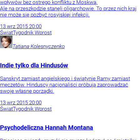
wpływów bez ostrego konfliktu z Moskwą.
Ale na przeszkodzie stanęli oligarchowie. To przez nich kraj
nie może się pozbyć rosyjskiej infekcji.
13
wrz
2015
20:00
Świat
Tygodnik Wprost
Tatiana
Kolesnyczenko
Indie tylko dla Hindusów
Sanskryt zamiast angielskiego i świątynie Ramy zamiast
meczetów. Hinduscy nacjonaliści próbują zaprowadzać
swoje własne porządki.
13
wrz
2015
20:00
Świat
Tygodnik Wprost
Psychodeliczna Hannah Montana