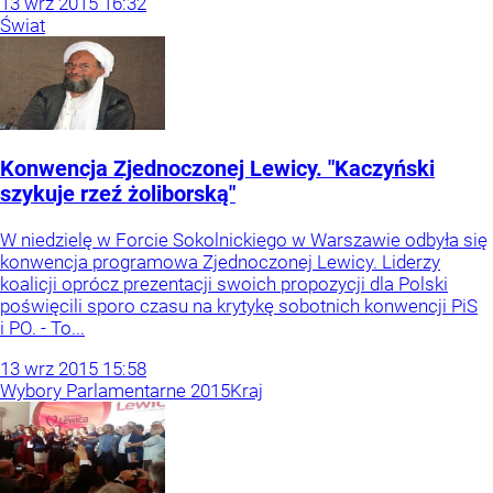
13
wrz
2015
16:32
Świat
Konwencja Zjednoczonej Lewicy. "Kaczyński
szykuje rzeź żoliborską"
W niedzielę w Forcie Sokolnickiego w Warszawie odbyła się
konwencja programowa Zjednoczonej Lewicy. Liderzy
koalicji oprócz prezentacji swoich propozycji dla Polski
poświęcili sporo czasu na krytykę sobotnich konwencji PiS
i PO. - To...
13
wrz
2015
15:58
Wybory Parlamentarne 2015
Kraj