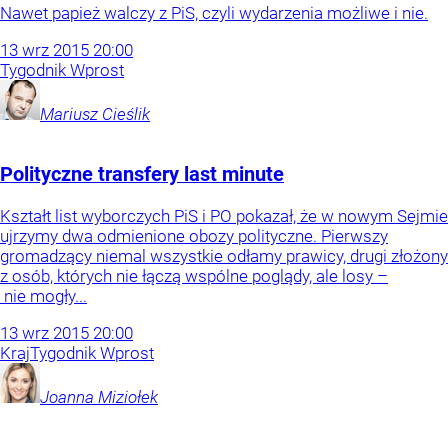
Nawet papież walczy z PiS, czyli wydarzenia możliwe i nie.
13
wrz
2015
20:00
Tygodnik Wprost
Mariusz
Cieślik
Polityczne transfery last minute
Kształt list wyborczych PiS i PO pokazał, że w nowym Sejmie
ujrzymy dwa odmienione obozy polityczne. Pierwszy
gromadzący niemal wszystkie odłamy prawicy, drugi złożony
z osób, których nie łączą wspólne poglądy, ale losy –
nie mogły...
13
wrz
2015
20:00
Kraj
Tygodnik Wprost
Joanna
Miziołek