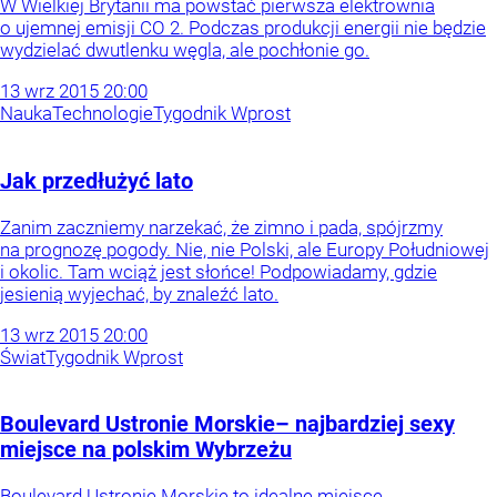
W Wielkiej Brytanii ma powstać pierwsza elektrownia
o ujemnej emisji CO 2. Podczas produkcji energii nie będzie
wydzielać dwutlenku węgla, ale pochłonie go.
13
wrz
2015
20:00
Nauka
Technologie
Tygodnik Wprost
Jak przedłużyć lato
Zanim zaczniemy narzekać, że zimno i pada, spójrzmy
na prognozę pogody. Nie, nie Polski, ale Europy Południowej
i okolic. Tam wciąż jest słońce! Podpowiadamy, gdzie
jesienią wyjechać, by znaleźć lato.
13
wrz
2015
20:00
Świat
Tygodnik Wprost
Boulevard Ustronie Morskie– najbardziej sexy
miejsce na polskim Wybrzeżu
Boulevard Ustronie Morskie to idealne miejsce