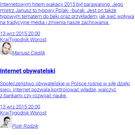
Internetowym hitem wakacji 2015 był parawaning. Jego
mistrz Janusz to typowy Polak- -burak. Jest on także
typowym tematem do beki oraz przykładem, jak sieć wpływa
na tradycyjne media i zmienia nasze zachowania.
13
wrz
2015
20:00
Kraj
Tygodnik Wprost
Mariusz
Cieślik
Internet obywatelski
Społeczeństwo obywatelskie w Polsce rośnie w siłę dzięki
sieci. Internet pozwala kontrolować władzę, walczyć
z bankami czy rozwijać naukę.
13
wrz
2015
20:00
Kraj
Tygodnik Wprost
Piotr
Rodzik