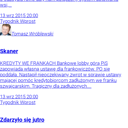
wsi,...
13
wrz
2015
20:00
Tygodnik Wprost
Tomasz
Wróblewski
Skaner
KREDYTY WE FRANKACH Bankowe lobby górą PiS
zapowiada własną ustawę dla frankowiczów. PO się
poddała. Nastąpił nieoczekiwany zwrot w sprawie ustawy
mającej pomóc kredytobiorcom zadłużonym we franku
szwajcarskim. Tragiczny dla zadłużonych....
13
wrz
2015
20:00
Tygodnik Wprost
Zdarzyło się jutro