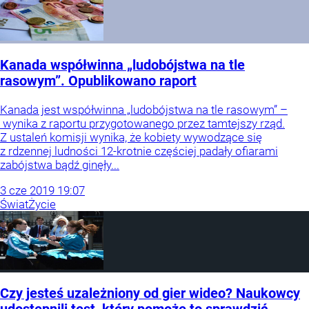
Kanada współwinna „ludobójstwa na tle
rasowym”. Opublikowano raport
Kanada jest współwinna „ludobójstwa na tle rasowym” –
wynika z raportu przygotowanego przez tamtejszy rząd.
Z ustaleń komisji wynika, że kobiety wywodzące się
z rdzennej ludności 12-krotnie częściej padały ofiarami
zabójstwa bądź ginęły...
3
cze
2019
19:07
Świat
Życie
Czy jesteś uzależniony od gier wideo? Naukowcy