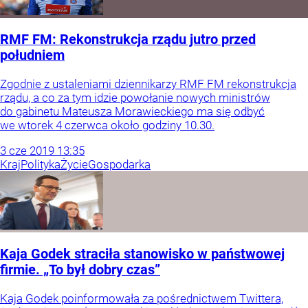
RMF FM: Rekonstrukcja rządu jutro przed
południem
Zgodnie z ustaleniami dziennikarzy RMF FM rekonstrukcja
rządu, a co za tym idzie powołanie nowych ministrów
do gabinetu Mateusza Morawieckiego ma się odbyć
we wtorek 4 czerwca około godziny 10.30.
3
cze
2019
13:35
Kraj
Polityka
Życie
Gospodarka
Kaja Godek straciła stanowisko w państwowej
firmie. „To był dobry czas”
Kaja Godek poinformowała za pośrednictwem Twittera,