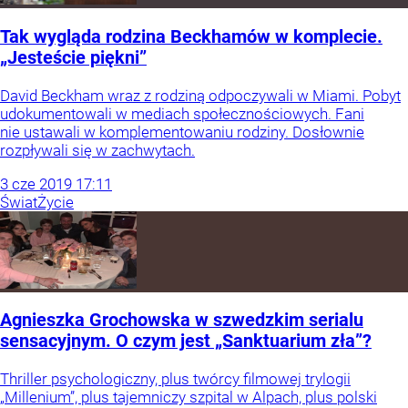
Tak wygląda rodzina Beckhamów w komplecie.
„Jesteście piękni”
David Beckham wraz z rodziną odpoczywali w Miami. Pobyt
udokumentowali w mediach społecznościowych. Fani
nie ustawali w komplementowaniu rodziny. Dosłownie
rozpływali się w zachwytach.
3
cze
2019
17:11
Świat
Życie
Agnieszka Grochowska w szwedzkim serialu
sensacyjnym. O czym jest „Sanktuarium zła”?
Thriller psychologiczny, plus twórcy filmowej trylogii
„Millenium”, plus tajemniczy szpital w Alpach, plus polski