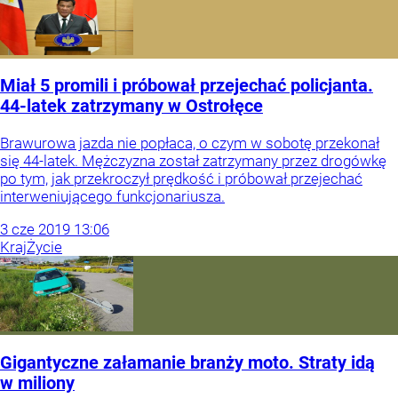
Miał 5 promili i próbował przejechać policjanta.
44-latek zatrzymany w Ostrołęce
Brawurowa jazda nie popłaca, o czym w sobotę przekonał
się 44-latek. Mężczyzna został zatrzymany przez drogówkę
po tym, jak przekroczył prędkość i próbował przejechać
interweniującego funkcjonariusza.
3
cze
2019
13:06
Kraj
Życie
Gigantyczne załamanie branży moto. Straty idą
w miliony