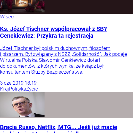
Wideo
Ks. Józef Tischner współpracował z SB?
Cenckiewicz: Przykra ta rejestracja
Józef Tischner był polskim duchownym, filozofem
i pisarzem. Był związany z NSZZ „Solidarność”. Jak podaje
Wirtualna Polska, Sławomir Cenkiewicz dotarł
do dokumentów, z których wynika, że ksiądz był
konsultantem Służby Bezpieczeństwa.
3
cze
2019
18:19
Kraj
Polityka
Życie
Bracia Russo, Netflix, MTG... Jeśli już macie