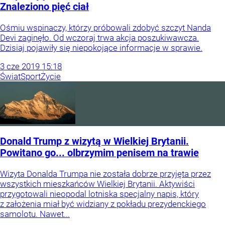
Znaleziono pięć ciał
Ośmiu wspinaczy, którzy próbowali zdobyć szczyt Nanda
Devi zaginęło. Od wczoraj trwa akcja poszukiwawcza.
Dzisiaj pojawiły się niepokojące informacje w sprawie.
3
cze
2019
15:18
Świat
Sport
Życie
Donald Trump z wizytą w Wielkiej Brytanii.
Powitano go... olbrzymim penisem na trawie
Wizyta Donalda Trumpa nie została dobrze przyjęta przez
wszystkich mieszkańców Wielkiej Brytanii. Aktywiści
przygotowali nieopodal lotniska specjalny napis, który
z założenia miał być widziany z pokładu prezydenckiego
samolotu. Nawet...