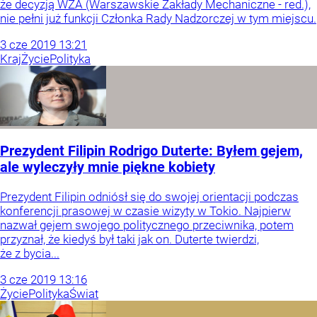
że decyzją WZA (Warszawskie Zakłady Mechaniczne - red.),
nie pełni już funkcji Członka Rady Nadzorczej w tym miejscu.
3
cze
2019
13:21
Kraj
Życie
Polityka
Prezydent Filipin Rodrigo Duterte: Byłem gejem,
ale wyleczyły mnie piękne kobiety
Prezydent Filipin odniósł się do swojej orientacji podczas
konferencji prasowej w czasie wizyty w Tokio. Najpierw
nazwał gejem swojego politycznego przeciwnika, potem
przyznał, że kiedyś był taki jak on. Duterte twierdzi,
że z bycia...
3
cze
2019
13:16
Życie
Polityka
Świat