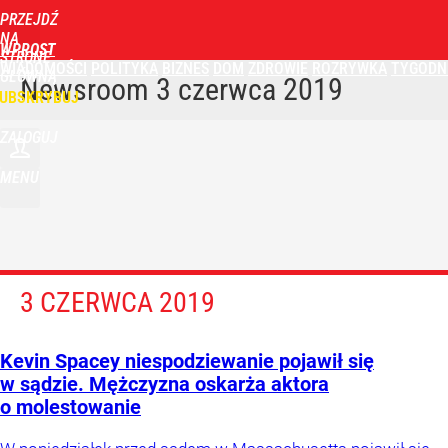
PRZEJDŹ
NA
WPROST
STRONĘ
WIADOMOŚCI
POLITYKA
BIZNES
DOM
ZDROWIE
ROZRYWKA
TYGODN
GŁÓWNĄ
Newsroom
3 czerwca 2019
UBSKRYBUJ
ZALOGUJ
MENU
3 CZERWCA 2019
Kevin Spacey niespodziewanie pojawił się
w sądzie. Mężczyzna oskarża aktora
o molestowanie