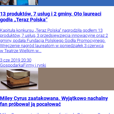
13 produktów, 7 usług i 2 gminy. Oto laureaci
godła „Teraz Polska”
Kapituła konkursu „Teraz Polska” nagrodziła godłem 13
produktów, 7 usług, 3 przedsięwzięcia innowacyjne oraz 2
gminy, podała Fundacja Polskiego Godła Promocyjnego.
Wręczenie nagród laureatom w poniedziałek 3 czerwca
w Teatrze Wielkim w...
3
cze
2019
20:30
Gospodarka
Firmy i rynki
Miley Cyrus zaatakowana. Wyjątkowo nachalny
fan próbował ją pocałować