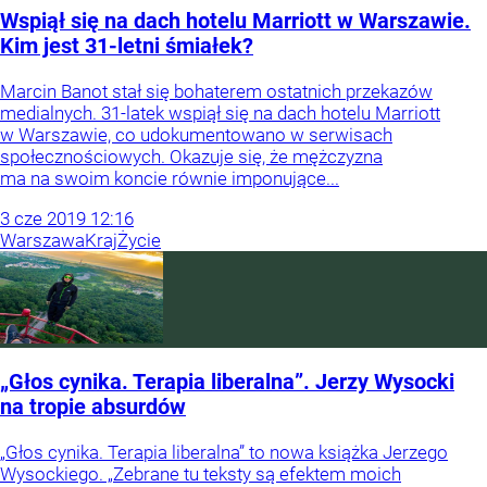
Wspiął się na dach hotelu Marriott w Warszawie.
Kim jest 31-letni śmiałek?
Marcin Banot stał się bohaterem ostatnich przekazów
medialnych. 31-latek wspiął się na dach hotelu Marriott
w Warszawie, co udokumentowano w serwisach
społecznościowych. Okazuje się, że mężczyzna
ma na swoim koncie równie imponujące...
3
cze
2019
12:16
Warszawa
Kraj
Życie
„Głos cynika. Terapia liberalna”. Jerzy Wysocki
na tropie absurdów
„Głos cynika. Terapia liberalna” to nowa książka Jerzego
Wysockiego. „Zebrane tu teksty są efektem moich