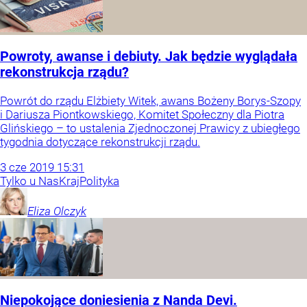
Powroty, awanse i debiuty. Jak będzie wyglądała
rekonstrukcja rządu?
Powrót do rządu Elżbiety Witek, awans Bożeny Borys-Szopy
i Dariusza Piontkowskiego, Komitet Społeczny dla Piotra
Glińskiego – to ustalenia Zjednoczonej Prawicy z ubiegłego
tygodnia dotyczące rekonstrukcji rządu.
3
cze
2019
15:31
Tylko u Nas
Kraj
Polityka
Eliza
Olczyk
Niepokojące doniesienia z Nanda Devi.