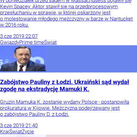
W poniedziałek przed sądem w Massachusetts pojawił się
Kevin Spacey. Aktor stawił się na przedprocesowym
przesłuchaniu w sprawie, w której oskarżony jest
o molestowanie młodego mężczyzny w barze w Nantucket
w 2016 roku.
3
cze
2019
22:07
Gwiazdy
Prime time
Świat
Zabójstwo Pauliny z Łodzi. Ukraiński sąd wydał
zgodę na ekstradycję Mamuki K.
Gruzin Mamuka K. zostanie wydany Polsce - postanowiła
prokuratura w Kijowie. Mężczyzna podejrzewany jest
o zabójstwo Pauliny D. z Łodzi.
3
cze
2019
21:40
Kraj
Świat
Życie