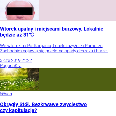
Wtorek upalny i miejscami burzowy. Lokalnie
będzie aż 31℃
We wtorek na Podkarpaciu, Lubelszczyźnie i Pomorzu
Zachodnim pojawią się przelotne opady deszczu i burze.
3
cze
2019
21:22
Pogoda
Kraj
Wideo
Okrągły Stół. Bezkrwawe zwycięstwo
czy kapitulacja?