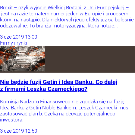
Brexit – czyli wyjście Wielkiej Brytanii z Unii Europejskiej –
jest na razie tematem numer jeden w Europie i procesem,
który ma nastąpić. Dla niektórych jego efekty już są boleśnie
odczuwalne. To branża motoryzacyjna, która notuje...
3
cze
2019
13:00
Firmy i rynki
Nie będzie fuzji Getin i Idea Banku. Co dalej
z firmami Leszka Czarneckiego?
Komisja Nadzoru Finansowego nie zgodziła się na fuzję
Idea Banku z Getin Noble Bankiem. Leszek Czarnecki musi
zastosować plan b. Czeka na decyzje potencjalnego
inwestora.
3
cze
2019
12:50