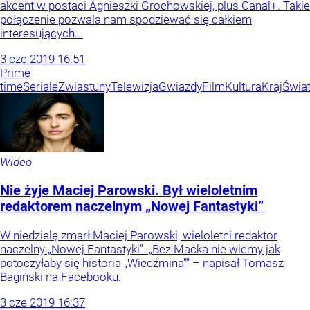
akcent w postaci Agnieszki Grochowskiej, plus Canal+. Takie
połączenie pozwala nam spodziewać się całkiem
interesujących...
3
cze
2019
16:51
Prime
time
Seriale
Zwiastuny
Telewizja
Gwiazdy
Film
Kultura
Kraj
Świa
Wideo
Nie żyje Maciej Parowski. Był wieloletnim
redaktorem naczelnym „Nowej Fantastyki”
W niedzielę zmarł Maciej Parowski, wieloletni redaktor
naczelny „Nowej Fantastyki”. „Bez Maćka nie wiemy jak
potoczyłaby się historia „Wiedźmina”” – napisał Tomasz
Bagiński na Facebooku.
3
cze
2019
16:37