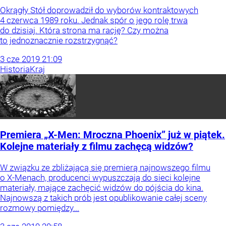
Okrągły Stół doprowadził do wyborów kontraktowych
4 czerwca 1989 roku. Jednak spór o jego rolę trwa
do dzisiaj. Która strona ma rację? Czy można
to jednoznacznie rozstrzygnąć?
3
cze
2019
21:09
Historia
Kraj
Premiera „X-Men: Mroczna Phoenix” już w piątek.
Kolejne materiały z filmu zachęcą widzów?
W związku ze zbliżającą się premierą najnowszego filmu
o X-Menach, producenci wypuszczają do sieci kolejne
materiały, mające zachęcić widzów do pójścia do kina.
Najnowszą z takich prób jest opublikowanie całej sceny
rozmowy pomiędzy...