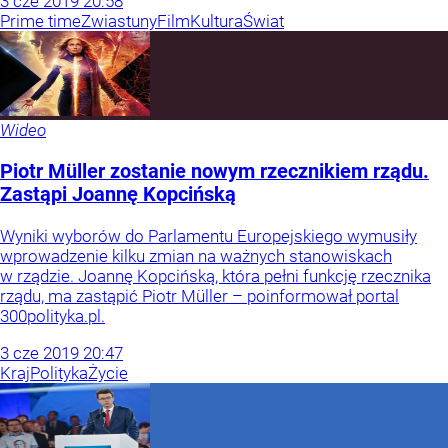
3
cze
2019
20:58
Prime time
Zwiastuny
Film
Kultura
Świat
Wideo
Piotr Müller zostanie nowym rzecznikiem rządu.
Zastąpi Joannę Kopcińską
Wyniki wyborów do Parlamentu Europejskiego wymusiły
wprowadzenie kilku zmian na ważnych stanowiskach
w rządzie. Joannę Kopcińską, która pełni funkcję rzecznika
rządu, ma zastąpić Piotr Müller – poinformował portal
300polityka.pl.
3
cze
2019
20:47
Kraj
Polityka
Życie