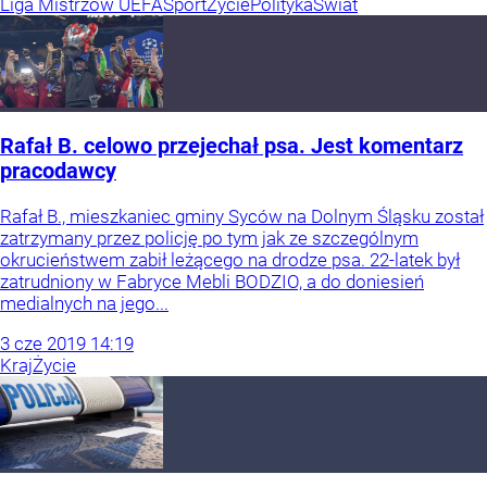
Liga Mistrzów UEFA
Sport
Życie
Polityka
Świat
Rafał B. celowo przejechał psa. Jest komentarz
pracodawcy
Rafał B., mieszkaniec gminy Syców na Dolnym Śląsku został
zatrzymany przez policję po tym jak ze szczególnym
okrucieństwem zabił leżącego na drodze psa. 22-latek był
zatrudniony w Fabryce Mebli BODZIO, a do doniesień
medialnych na jego...
3
cze
2019
14:19
Kraj
Życie