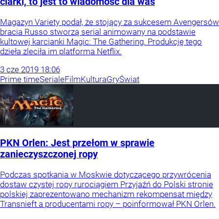
ciarki, to jest to wiadomość dla was
Magazyn Variety podał, że stojący za sukcesem Avengersów
bracia Russo stworzą serial animowany na podstawie
kultowej karcianki Magic: The Gathering. Produkcję tego
dzieła zleciła im platforma Netflix.
3
cze
2019
18:06
Prime time
Seriale
Film
Kultura
Gry
Świat
PKN Orlen: Jest przełom w sprawie
zanieczyszczonej ropy
Podczas spotkania w Moskwie dotyczącego przywrócenia
dostaw czystej ropy rurociągiem Przyjaźń do Polski stronie
polskiej zaprezentowano mechanizm rekompensat między
Transnieft a producentami ropy – poinformował PKN Orlen.