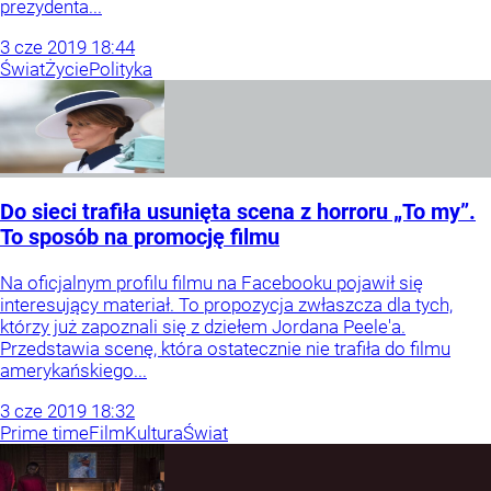
prezydenta...
3
cze
2019
18:44
Świat
Życie
Polityka
Do sieci trafiła usunięta scena z horroru „To my”.
To sposób na promocję filmu
Na oficjalnym profilu filmu na Facebooku pojawił się
interesujący materiał. To propozycja zwłaszcza dla tych,
którzy już zapoznali się z dziełem Jordana Peele'a.
Przedstawia scenę, która ostatecznie nie trafiła do filmu
amerykańskiego...
3
cze
2019
18:32
Prime time
Film
Kultura
Świat