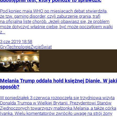
udostępnili test, który pomoże to sprawdzić
Pod koniec maja WHO po miesiącach debat stwierdziła,
że tzw. gaming disorder, czyli zaburzenie grania, trafi
na oficjalną listę chorób. Jeżeli obawiasz się, że problem
może dotyczyć właśnie ciebie, być może początkiem walki
z...
3
cze
2019
18:58
Gry
Technologie
Życie
Świat
Melania Trump oddała hołd księżnej Dianie. W jaki
sposób?
W poniedziałek 3 czerwca rozpoczęła się trzydniowa wizyta
Donalda Trumpa w Wielkiej Brytanii. Prezydentowi Stanów
Zjednoczonych towarzyszy małżonka Melania, a także córka
Ivanka. Wielu komentatorów zwróciło uwagę na strój żony