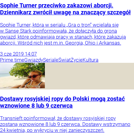
Sophie Turner przeciwko zakazowi aborcji.
Dziennikarz zwrócił uwagę na znaczący szczegół
Sophie Turner, która w serialu „Gra o tron” wcielała się
w Sansę Stark poinformowała, że dołączyła do grona
gwiazd, które odmawiają pracy w stanach, które zakazują
aborcji. Wśród nich jest m.in. Georgia, Ohio i Arkansas.
3
cze
2019
14:07
Prime time
Gwiazdy
Seriale
Świat
Życie
Kultura
Dostawy rosyjskiej ropy do Polski mogą zostać
wznowione 8 lub 9 czerwca
Transnieft poinformował, że dostawy rosyjskiej ropy
zostaną wznowione 8 lub 9 czerwca. Dostawy wstrzymano
24 kwietnia, po wykryciu w niej zanieczyszczeń.