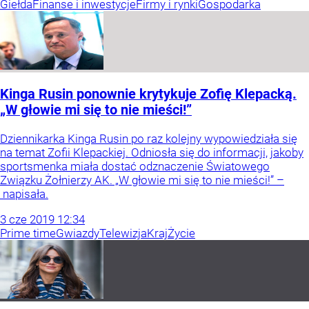
Giełda
Finanse i inwestycje
Firmy i rynki
Gospodarka
Kinga Rusin ponownie krytykuje Zofię Klepacką.
„W głowie mi się to nie mieści!”
Dziennikarka Kinga Rusin po raz kolejny wypowiedziała się
na temat Zofii Klepackiej. Odniosła się do informacji, jakoby
sportsmenka miała dostać odznaczenie Światowego
Związku Żołnierzy AK. „W głowie mi się to nie mieści!” –
napisała.
3
cze
2019
12:34
Prime time
Gwiazdy
Telewizja
Kraj
Życie