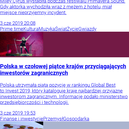
Miley Cyrus wystąpiła podczas festiwalu Primavera Sound.
Gdy aktorka wychodziła wraz z mężem z hotelu, miał
miejsce nieprzyjemny incydent.
3
cze
2019
20:08
Prime time
Kultura
Muzyka
Świat
Życie
Gwiazdy
Polska w czołowej piątce krajów przyciągających
inwestorów zagranicznych
Polska utrzymała piątą pozycję w rankingu Global Best
to Invest 2019, który kataloguje kraje najbardziej przyjazne
inwestorom zagranicznym. Informację podało ministerstwo
przedsiębiorczości i technologii.
3
cze
2019
19:53
Finanse i inwestycje
Przemysł
Gospodarka