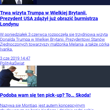
Trwa wizyta Trumpa w Wielkiej Brytanii.
Prezydent USA zdążył już obrazić burmistrza
Londynu
W poniedziałek 3 czerwca rozpoczęła się trzydniowa wizyta
Donalda Trumpa w Wielkiej Brytanii. Prezydentowi Stanów
Zjednoczonych towarzyszy małżonka Melania, a także córka
Ivanka.
3
cze
2019
14:47
Polityka
Świat
Podoba wam się ten pick-up? To… Skoda!
Nazywa się Montiaq, jest autem koncepcyjnym