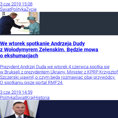
3
cze
2019
15:08
Świat
Polityka
Życie
We wtorek spotkanie Andrzeja Dudy
z Wołodymyrem Zełenskim. Będzie mowa
o ekshumacjach
Prezydent Andrzej Duda we wtorek 4 czerwca spotka się
w Brukseli z prezydentem Ukrainy. Minister z KPRP Krzysztof
Szczerski ujawnił, o czym będą rozmawiać obaj przywódcy.
O spotkaniu pisze portal RMF24.
3
cze
2019
14:59
Polityka
Świat
Kraj
Historia