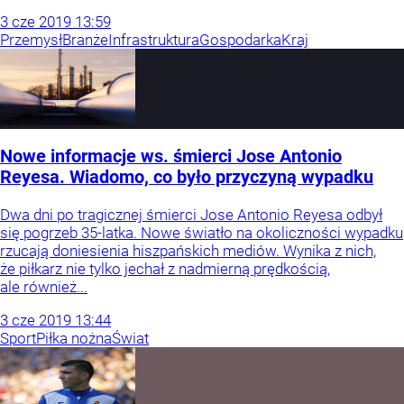
3
cze
2019
13:59
Przemysł
Branże
Infrastruktura
Gospodarka
Kraj
Nowe informacje ws. śmierci Jose Antonio
Reyesa. Wiadomo, co było przyczyną wypadku
Dwa dni po tragicznej śmierci Jose Antonio Reyesa odbył
się pogrzeb 35-latka. Nowe światło na okoliczności wypadku
rzucają doniesienia hiszpańskich mediów. Wynika z nich,
że piłkarz nie tylko jechał z nadmierną prędkością,
ale również...
3
cze
2019
13:44
Sport
Piłka nożna
Świat