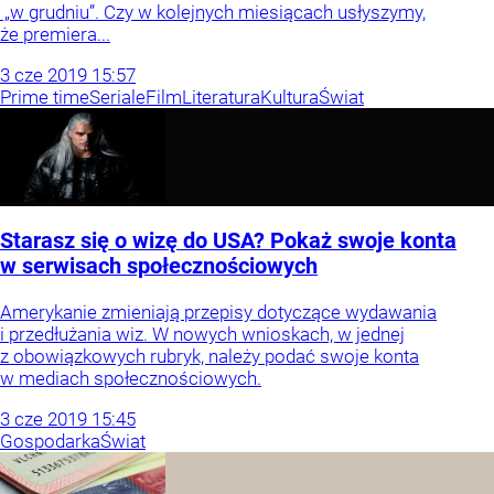
„w grudniu”. Czy w kolejnych miesiącach usłyszymy,
że premiera...
3
cze
2019
15:57
Prime time
Seriale
Film
Literatura
Kultura
Świat
Starasz się o wizę do USA? Pokaż swoje konta
w serwisach społecznościowych
Amerykanie zmieniają przepisy dotyczące wydawania
i przedłużania wiz. W nowych wnioskach, w jednej
z obowiązkowych rubryk, należy podać swoje konta
w mediach społecznościowych.
3
cze
2019
15:45
Gospodarka
Świat