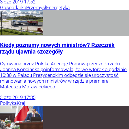
3
cze
2019
17:52
Gospodarka
Przemysł
Energetyka
Kiedy poznamy nowych ministrów? Rzecznik
rządu ujawnia szczegóły
Cytowana przez Polską Agencję Prasową rzecznik rządu
Joanna Kopcińska poinformowała, że we wtorek o godzinie
10:30 w Pałacu Prezydenckim odbędzie się uroczystość
mianowania nowych ministrów w rządzie premiera
Mateusza Morawieckiego.
3
cze
2019
17:35
Polityka
Kraj