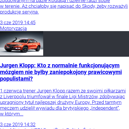
zbudowanym na bazie Kodiaqa i dzielnie radzi sobie
w terenie. Aż chciałoby się napisać do Skody, żeby rozważyli
produkcję seryjną.
3
cze
2019
14:45
Motoryzacja
Jurgen Klopp: Kto z normalnie funkcjonującym
mózgiem nie byłby zaniepokojony prawicowymi
populistami?
1 czerwca trener Jurgen Klopp razem ze swoimi piłkarzami
z Liverpoolu triumfował w finale Ligi Mistrzów, zdobywając
upragniony tytuł najlepszej drużyny Europy. Przed tamtym
meczem udzielił wywiadu dla brytyjskiego „Independent”,
w którym...
3
cze
2019
14:32