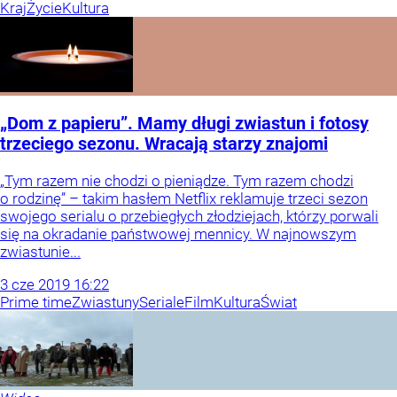
Kraj
Życie
Kultura
„Dom z papieru”. Mamy długi zwiastun i fotosy
trzeciego sezonu. Wracają starzy znajomi
„Tym razem nie chodzi o pieniądze. Tym razem chodzi
o rodzinę” – takim hasłem Netflix reklamuje trzeci sezon
swojego serialu o przebiegłych złodziejach, którzy porwali
się na okradanie państwowej mennicy. W najnowszym
zwiastunie...
3
cze
2019
16:22
Prime time
Zwiastuny
Seriale
Film
Kultura
Świat