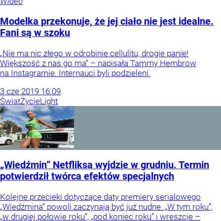
Wideo
Modelka przekonuje, że jej ciało nie jest idealne.
Fani są w szoku
„Nie ma nic złego w odrobinie cellulitu, drogie panie!
Większość z nas go ma” – napisała Tammy Hembrow
na Instagramie. Internauci byli podzieleni.
3
cze
2019
16:09
Świat
Życie
Light
„Wiedźmin” Netfliksa wyjdzie w grudniu. Termin
potwierdził twórca efektów specjalnych
Kolejne przecieki dotyczące daty premiery serialowego
„Wiedźmina” powoli zaczynają być już nudne. „W tym roku”,
„w drugiej połowie roku”, „pod koniec roku” i wreszcie –