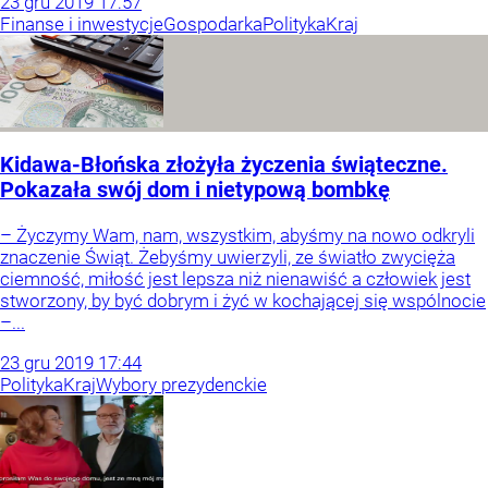
23
gru
2019
17:57
Finanse i inwestycje
Gospodarka
Polityka
Kraj
Kidawa-Błońska złożyła życzenia świąteczne.
Pokazała swój dom i nietypową bombkę
– Życzymy Wam, nam, wszystkim, abyśmy na nowo odkryli
znaczenie Świąt. Żebyśmy uwierzyli, ze światło zwycięża
ciemność, miłość jest lepsza niż nienawiść a człowiek jest
stworzony, by być dobrym i żyć w kochającej się wspólnocie
–...
23
gru
2019
17:44
Polityka
Kraj
Wybory prezydenckie