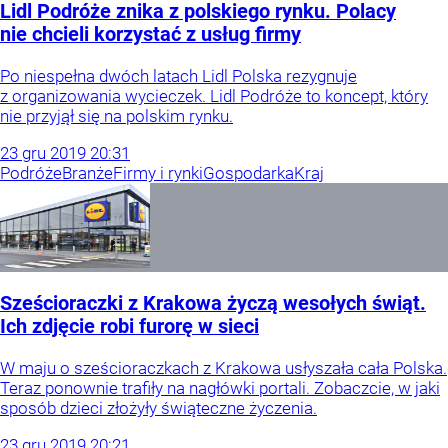
Lidl Podróże znika z polskiego rynku. Polacy
nie chcieli korzystać z usług firmy
Po niespełna dwóch latach Lidl Polska rezygnuje
z organizowania wycieczek. Lidl Podróże to koncept, który
nie przyjął się na polskim rynku.
23
gru
2019
20:31
Podróże
Branże
Firmy i rynki
Gospodarka
Kraj
Sześcioraczki z Krakowa życzą wesołych świąt.
Ich zdjęcie robi furorę w sieci
W maju o sześcioraczkach z Krakowa usłyszała cała Polska.
Teraz ponownie trafiły na nagłówki portali. Zobaczcie, w jaki
sposób dzieci złożyły świąteczne życzenia.
23
gru
2019
20:21