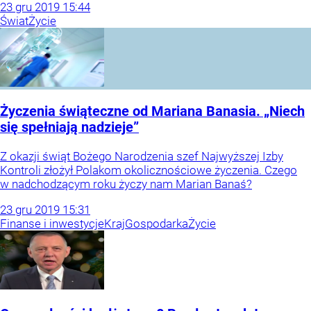
23
gru
2019
15:44
Świat
Życie
Życzenia świąteczne od Mariana Banasia. „Niech
się spełniają nadzieje”
Z okazji świąt Bożego Narodzenia szef Najwyższej Izby
Kontroli złożył Polakom okolicznościowe życzenia. Czego
w nadchodzącym roku życzy nam Marian Banaś?
23
gru
2019
15:31
Finanse i inwestycje
Kraj
Gospodarka
Życie