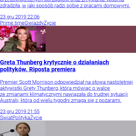
zdradziła, w jaki sposób radzi sobie z pracami domowymi.
23
gru
2019
22:06
Prime time
Gwiazdy
Życie
Greta Thunberg krytycznie o działaniach
polityków. Riposta premiera
Premier Scott Morrison odpowiedział na słowa nastoletniej
aktywistki Grety Thunberg, która mówiąc o walce
ze zmianami klimatycznymi nawiązała do trudnej sytuacji
Australii, która od wielu tygodni zmaga się z pożarami.
23
gru
2019
21:55
Świat
Polityka
Życie