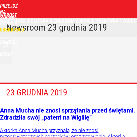
PRZEJDŹ
NA
WPROST
STRONĘ
WIADOMOŚCI
POLITYKA
BIZNES
DOM
ZDROWIE
ROZRYWKA
TYGODN
GŁÓWNĄ
Newsroom
23 grudnia 2019
UBSKRYBUJ
ZALOGUJ
MENU
23 GRUDNIA 2019
Anna Mucha nie znosi sprzątania przed świętami.
Zdradziła swój „patent na Wigilię”
Aktorka Anna Mucha przyznała, że nie znosi
przedświątecznych porządków oraz zmywania. Aktorka