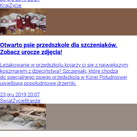
Kraj
Życie
Otwarto psie przedszkole dla szczeniaków.
Zobacz urocze zdjęcia!
Leżakowanie w przedszkolu kojarzy ci się z największym
koszmarem z dzieciństwa? Szczeniaki, które chodzą
do specjalnego psiego przedszkola w Korei Południowej
uwielbiają popołudniowe drzemki.
23
gru
2019
20:07
Świat
Życie
Branże