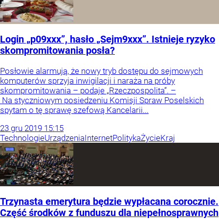
Login „p09xxx”, hasło „Sejm9xxx”. Istnieje ryzyko
skompromitowania posła?
Posłowie alarmują, że nowy tryb dostępu do sejmowych
komputerów sprzyja inwigilacji i naraża na próby
skompromitowania – podaje „Rzeczpospolita”. –
Na styczniowym posiedzeniu Komisji Spraw Poselskich
spytam o tę sprawę szefową Kancelarii...
23
gru
2019
15:15
Technologie
Urządzenia
Internet
Polityka
Życie
Kraj
Trzynasta emerytura będzie wypłacana corocznie.
Część środków z funduszu dla niepełnosprawnych