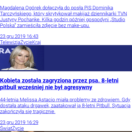
Magdalena Ogórek dołączyła do posła PiS Dominika
Tarczyńskiego, który skrytykował makijaż dziennikarki TVN
Justyny Pochanke. Kilka godzin później gospodyni „Studio
Polska” zamieściła zdjęcie bez make-upu.
23
gru
2019
16:43
Telewizja
Życie
Kraj
Kobieta została zagryziona przez psa. 8-letni
pitbull wcześniej nie był agresywny
44-letnia Melissa Astacio miała problemy ze zdrowiem. Gdy
dostała ataku drgawek, zaatakował ją 8-letni Pitbull. Sytuacja
zakończyła się tragicznie.
23
gru
2019
16:29
Świat
Życie