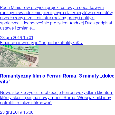
Rada Ministrów przyjęła projekt ustawy o dodatkowym
rocznym świadczeniu pieniężnym dla emerytów i rencistów,
przedłożony przez ministra rodziny, pracy i polityki
społecznej. Jednocześnie prezydent Andrzej Duda podpisał
ustawę i zmianie...
23
gru
2019
15:01
Finanse i inwestycje
Gospodarka
Polityka
Kraj
Romantyczny film o Ferrari Roma. 3 minuty „dolce
vita”
Nowe słodkie życie. To obiecuje Ferrari wszystkim klientom,
którzy skuszą się na nowy model Roma. Włosi jak nikt inny
potrafili to także sfilmować.
23
gru
2019
15:00