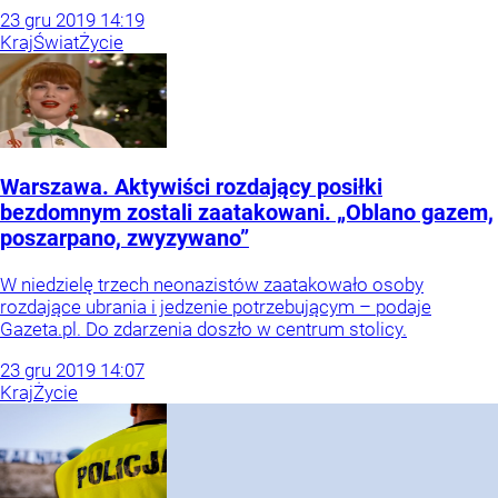
23
gru
2019
14:19
Kraj
Świat
Życie
Warszawa. Aktywiści rozdający posiłki
bezdomnym zostali zaatakowani. „Oblano gazem,
poszarpano, zwyzywano”
W niedzielę trzech neonazistów zaatakowało osoby
rozdające ubrania i jedzenie potrzebującym – podaje
Gazeta.pl. Do zdarzenia doszło w centrum stolicy.
23
gru
2019
14:07
Kraj
Życie