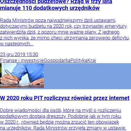
Oszczędności budżetowe? Rząd w trzy lata
mianuje 110 dodatkowych urzędników
Rada Ministrów poza najważniejszymi dziś ustawami,
dotyczącymi budżetu na 2020 rok, czy trzynastej emerytury,
zatwierdziła dziś, z pozoru mnie ważne plany. Z jednego
z nich wynika, że mimo chęci utrzymania zerowego deficytu,
w następnych...
23
gru
2019
15:30
Finanse i inwestycje
Gospodarka
Polityka
Kraj
W 2020 roku PIT rozliczysz również przez internet
Dobre wiadomości dla osób, które na myśl o rozliczeniu
podatkowym dostają dreszczy. Podobnie jak w tym roku,
w 2020 r., również będzie można zrzucić ten obowiązek
na urzędników. Rada Ministrów przyjęła zmiany w ustawie.