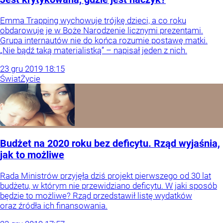
Emma Trapping wychowuje trójkę dzieci, a co roku
obdarowuje je w Boże Narodzenie licznymi prezentami.
Grupa internautów nie do końca rozumie postawę matki.
„Nie bądź taką materialistką” – napisał jeden z nich.
23
gru
2019
18:15
Świat
Życie
Budżet na 2020 roku bez deficytu. Rząd wyjaśnia,
jak to możliwe
Rada Ministrów przyjęła dziś projekt pierwszego od 30 lat
budżetu, w którym nie przewidziano deficytu. W jaki sposób
będzie to możliwe? Rząd przedstawił listę wydatków
oraz źródła ich finansowania.