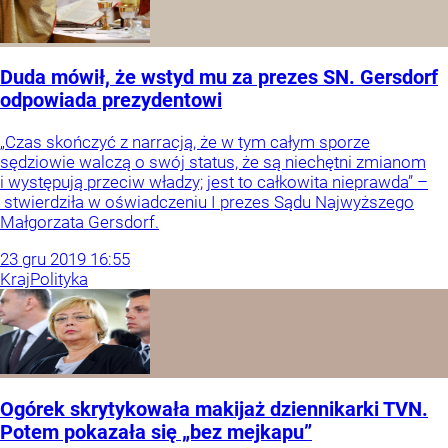
Duda mówił, że wstyd mu za prezes SN. Gersdorf
odpowiada prezydentowi
„Czas skończyć z narracją, że w tym całym sporze
sędziowie walczą o swój status, że są niechętni zmianom
i występują przeciw władzy; jest to całkowita nieprawda” –
stwierdziła w oświadczeniu I prezes Sądu Najwyższego
Małgorzata Gersdorf.
23
gru
2019
16:55
Kraj
Polityka
Ogórek skrytykowała makijaż dziennikarki TVN.
Potem pokazała się „bez mejkapu”