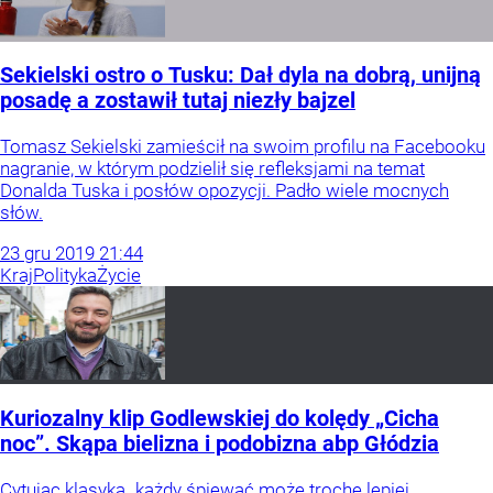
Sekielski ostro o Tusku: Dał dyla na dobrą, unijną
posadę a zostawił tutaj niezły bajzel
Tomasz Sekielski zamieścił na swoim profilu na Facebooku
nagranie, w którym podzielił się refleksjami na temat
Donalda Tuska i posłów opozycji. Padło wiele mocnych
słów.
23
gru
2019
21:44
Kraj
Polityka
Życie
Kuriozalny klip Godlewskiej do kolędy „Cicha
noc”. Skąpa bielizna i podobizna abp Głódzia
Cytując klasyka „każdy śpiewać może trochę lepiej,