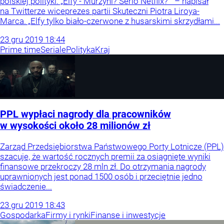
polskiej polityki. „Elfy - Murzyni? Serio Netflix?”" – napisał
na Twitterze wiceprezes partii Skuteczni Piotra Liroya-
Marca. „Elfy tylko biało-czerwone z husarskimi skrzydłami...
23
gru
2019
18:44
Prime time
Seriale
Polityka
Kraj
PPL wypłaci nagrody dla pracowników
w wysokości około 28 milionów zł
Zarząd Przedsiębiorstwa Państwowego Porty Lotnicze (PPL)
szacuje, że wartość rocznych premii za osiągnięte wyniki
finansowe przekroczy 28 mln zł. Do otrzymania nagrody
uprawnionych jest ponad 1500 osób i przeciętnie jedno
świadczenie...
23
gru
2019
18:43
Gospodarka
Firmy i rynki
Finanse i inwestycje