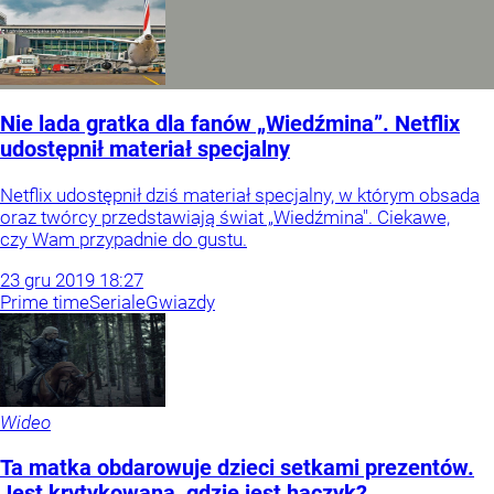
Nie lada gratka dla fanów „Wiedźmina”. Netflix
udostępnił materiał specjalny
Netflix udostępnił dziś materiał specjalny, w którym obsada
oraz twórcy przedstawiają świat „Wiedźmina". Ciekawe,
czy Wam przypadnie do gustu.
23
gru
2019
18:27
Prime time
Seriale
Gwiazdy
Wideo
Ta matka obdarowuje dzieci setkami prezentów.
Jest krytykowana, gdzie jest haczyk?