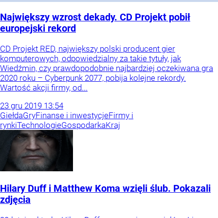
Największy wzrost dekady. CD Projekt pobił
europejski rekord
CD Projekt RED, największy polski producent gier
komputerowych, odpowiedzialny za takie tytuły, jak
Wiedźmin, czy prawdopodobnie najbardziej oczekiwana gra
2020 roku – Cyberpunk 2077, pobija kolejne rekordy.
Wartość akcji firmy, od...
23
gru
2019
13:54
Giełda
Gry
Finanse i inwestycje
Firmy i
rynki
Technologie
Gospodarka
Kraj
Hilary Duff i Matthew Koma wzięli ślub. Pokazali
zdjęcia