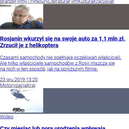
Branże
Firmy i rynki
Gry
Literatura
Film
Kultura
Kraj
Świat
Rosjanin wkurzył się na swoje auto za 1,1 mln zł.
Zrzucił je z helikoptera
Czasami samochody nie spełniają oczekiwań właścicieli.
Ale tylko właściciele samochodów z Rosji mszczą się
na nich w ten sposób, jak na poniższym filmie.
23
gru
2019
13:20
Motoryzacja
Kraj
Wideo
Czy miesiąc lub pora urodzenia wpływają