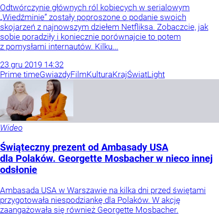
Odtwórczynie głównych ról kobiecych w serialowym
„Wiedźminie” zostały poproszone o podanie swoich
skojarzeń z najnowszym dziełem Netfliksa. Zobaczcie, jak
sobie poradziły i koniecznie porównajcie to potem
z pomysłami internautów. Kilku...
23
gru
2019
14:32
Prime time
Gwiazdy
Film
Kultura
Kraj
Świat
Light
Wideo
Świąteczny prezent od Ambasady USA
dla Polaków. Georgette Mosbacher w nieco innej
odsłonie
Ambasada USA w Warszawie na kilka dni przed świętami
przygotowała niespodziankę dla Polaków. W akcję
zaangażowała się również Georgette Mosbacher.