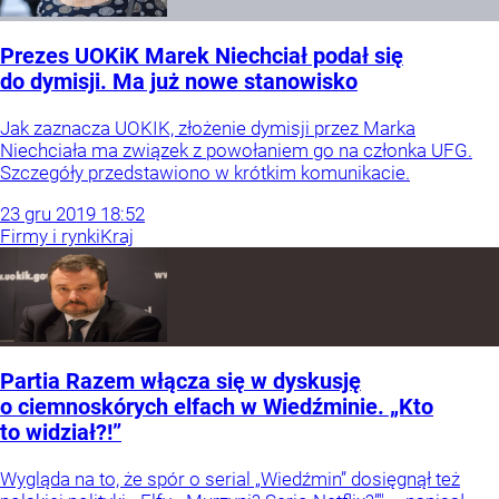
Prezes UOKiK Marek Niechciał podał się
do dymisji. Ma już nowe stanowisko
Jak zaznacza UOKIK, złożenie dymisji przez Marka
Niechciała ma związek z powołaniem go na członka UFG.
Szczegóły przedstawiono w krótkim komunikacie.
23
gru
2019
18:52
Firmy i rynki
Kraj
Partia Razem włącza się w dyskusję
o ciemnoskórych elfach w Wiedźminie. „Kto
to widział?!”
Wygląda na to, że spór o serial „Wiedźmin” dosięgnął też