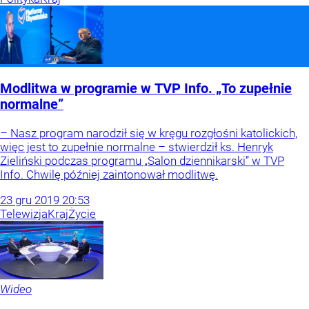
Modlitwa w programie w TVP Info. „To zupełnie
normalne”
– Nasz program narodził się w kręgu rozgłośni katolickich,
więc jest to zupełnie normalne – stwierdził ks. Henryk
Zieliński podczas programu „Salon dziennikarski” w TVP
Info. Chwilę później zaintonował modlitwę.
23
gru
2019
20:53
Telewizja
Kraj
Życie
Wideo