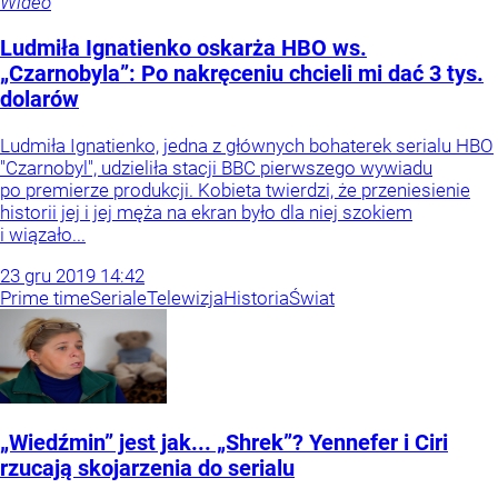
Wideo
Ludmiła Ignatienko oskarża HBO ws.
„Czarnobyla”: Po nakręceniu chcieli mi dać 3 tys.
dolarów
Ludmiła Ignatienko, jedna z głównych bohaterek serialu HBO
"Czarnobyl", udzieliła stacji BBC pierwszego wywiadu
po premierze produkcji. Kobieta twierdzi, że przeniesienie
historii jej i jej męża na ekran było dla niej szokiem
i wiązało...
23
gru
2019
14:42
Prime time
Seriale
Telewizja
Historia
Świat
„Wiedźmin” jest jak... „Shrek”? Yennefer i Ciri
rzucają skojarzenia do serialu