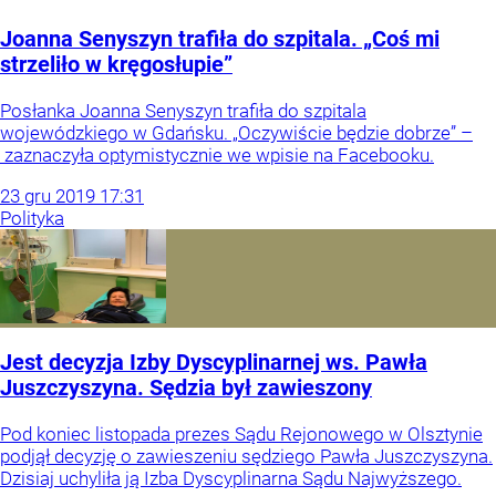
Joanna Senyszyn trafiła do szpitala. „Coś mi
strzeliło w kręgosłupie”
Posłanka Joanna Senyszyn trafiła do szpitala
wojewódzkiego w Gdańsku. „Oczywiście będzie dobrze” –
zaznaczyła optymistycznie we wpisie na Facebooku.
23
gru
2019
17:31
Polityka
Jest decyzja Izby Dyscyplinarnej ws. Pawła
Juszczyszyna. Sędzia był zawieszony
Pod koniec listopada prezes Sądu Rejonowego w Olsztynie
podjął decyzję o zawieszeniu sędziego Pawła Juszczyszyna.
Dzisiaj uchyliła ją Izba Dyscyplinarna Sądu Najwyższego.