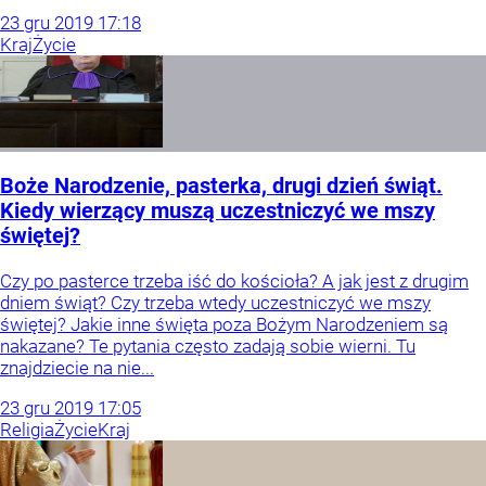
23
gru
2019
17:18
Kraj
Życie
Boże Narodzenie, pasterka, drugi dzień świąt.
Kiedy wierzący muszą uczestniczyć we mszy
świętej?
Czy po pasterce trzeba iść do kościoła? A jak jest z drugim
dniem świąt? Czy trzeba wtedy uczestniczyć we mszy
świętej? Jakie inne święta poza Bożym Narodzeniem są
nakazane? Te pytania często zadają sobie wierni. Tu
znajdziecie na nie...
23
gru
2019
17:05
Religia
Życie
Kraj