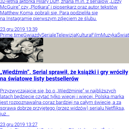
32-letnia aktorka Hilary Duff, znana m.in. z serialów „Lizzy
McGuire” czy „Plotkara” i piosenkarz oraz autor tekstów
Matthew Koma, pobrali się. Para podzieliła się
na Instagramie pierwszym zdjęciem ze ślubu.
23
gru
2019
13:39
Prime time
Gwiazdy
Seriale
Telewizja
Kultura
Film
Muzyka
Świat
„Wiedźmin”. Serial sprawił, że książki i gry wróciły
na światowe listy bestsellerów
Przyzwyczajajcie się, bo o „Wiedźminie” w najbliższych
latach będziecie czytać tylko więcej i więcej. Polska marka
jest rozpoznawalna coraz bardziej na całym świecie, a za
sprawą dobrze przyjętego (przez widzów) serialu Netfliksa,
już...
23
gru
2019
13:27