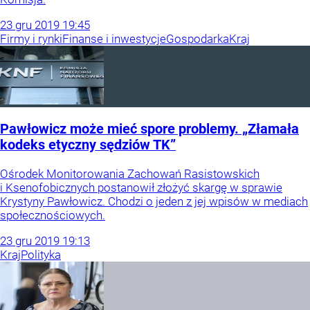
23
gru
2019
19:45
Firmy i rynki
Finanse i inwestycje
Gospodarka
Kraj
Pawłowicz może mieć spore problemy. „Złamała
kodeks etyczny sędziów TK”
Ośrodek Monitorowania Zachowań Rasistowskich
i Ksenofobicznych postanowił złożyć skargę w sprawie
Krystyny Pawłowicz. Chodzi o jeden z jej wpisów w mediach
społecznościowych.
23
gru
2019
19:13
Kraj
Polityka