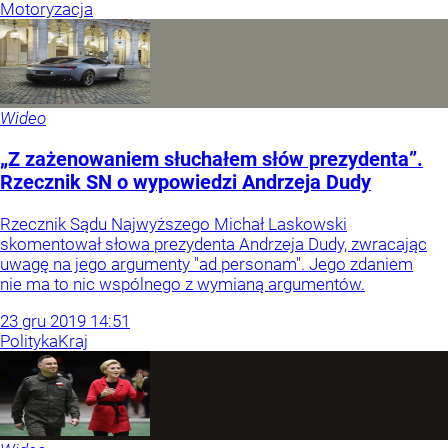
Motoryzacja
Wideo
„Z zażenowaniem słuchałem słów prezydenta”.
Rzecznik SN o wypowiedzi Andrzeja Dudy
Rzecznik Sądu Najwyższego Michał Laskowski
skomentował słowa prezydenta Andrzeja Dudy, zwracając
uwagę na jego argumenty "ad personam". Jego zdaniem
nie ma to nic wspólnego z wymianą argumentów.
23
gru
2019
14:51
Polityka
Kraj