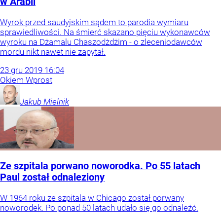
w Arabii
Wyrok przed saudyjskim sądem to parodia wymiaru
sprawiedliwości. Na śmierć skazano pięciu wykonawców
wyroku na Dżamalu Chaszodżdżim - o zleceniodawców
mordu nikt nawet nie zapytał.
23
gru
2019
16:04
Okiem Wprost
Jakub
Mielnik
Ze szpitala porwano noworodka. Po 55 latach
Paul został odnaleziony
W 1964 roku ze szpitala w Chicago został porwany
noworodek. Po ponad 50 latach udało się go odnaleźć.