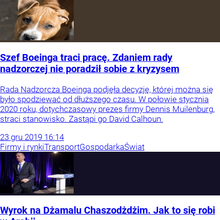
Szef Boeinga traci pracę. Zdaniem rady
nadzorczej nie poradził sobie z kryzysem
Rada Nadzorcza Boeinga podjęła decyzję, której można się
było spodziewać od dłuższego czasu. W połowie stycznia
2020 roku, dotychczasowy prezes firmy Dennis Muilenburg,
straci stanowisko. Zastąpi go David Calhoun.
23
gru
2019
16:14
Firmy i rynki
Transport
Gospodarka
Świat
Wyrok na Dżamalu Chaszodżdżim. Jak to się robi