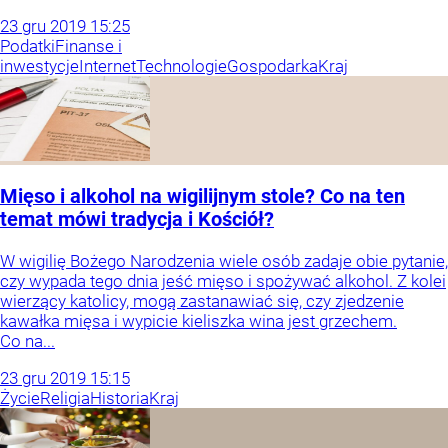
23
gru
2019
15:25
Podatki
Finanse i
inwestycje
Internet
Technologie
Gospodarka
Kraj
Mięso i alkohol na wigilijnym stole? Co na ten
temat mówi tradycja i Kościół?
W wigilię Bożego Narodzenia wiele osób zadaje obie pytanie,
czy wypada tego dnia jeść mięso i spożywać alkohol. Z kolei
wierzący katolicy, mogą zastanawiać się, czy zjedzenie
kawałka mięsa i wypicie kieliszka wina jest grzechem.
Co na...
23
gru
2019
15:15
Życie
Religia
Historia
Kraj