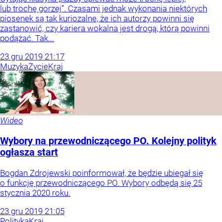
lub trochę gorzej”. Czasami jednak wykonania niektórych
piosenek są tak kuriozalne, że ich autorzy powinni się
zastanowić, czy kariera wokalna jest drogą, którą powinni
podążać. Tak...
23
gru
2019
21:17
Muzyka
Życie
Kraj
Wideo
Wybory na przewodniczącego PO. Kolejny polityk
ogłasza start
Bogdan Zdrojewski poinformował, że będzie ubiegał się
o funkcję przewodniczącego PO. Wybory odbędą się 25
stycznia 2020 roku.
23
gru
2019
21:05
Polityka
Kraj