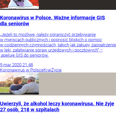
Koronawirus w Polsce. Ważne informacje GIS
dla seniorów
„Jeżeli to możliwe, należy ograniczyć przebywanie
w miejscach publicznych i poprosić bliskich o pomoc
w codziennych czynnościach, takich jak zakupy, zaopatrzenie
w leki, załatwianie spraw urzędowych i pocztowych” –
apeluje GIS do seniorów.
9
mar
2020
21:48
Koronawirus w Polsce
Kraj
Życie
Uwierzyli, że alkohol leczy koronawirusa. Nie żyje
27 osób, 218 w szpitalach