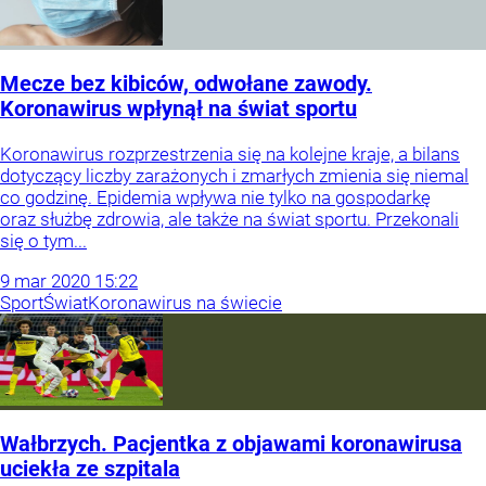
Mecze bez kibiców, odwołane zawody.
Koronawirus wpłynął na świat sportu
Koronawirus rozprzestrzenia się na kolejne kraje, a bilans
dotyczący liczby zarażonych i zmarłych zmienia się niemal
co godzinę. Epidemia wpływa nie tylko na gospodarkę
oraz służbę zdrowia, ale także na świat sportu. Przekonali
się o tym...
9
mar
2020
15:22
Sport
Świat
Koronawirus na świecie
Wałbrzych. Pacjentka z objawami koronawirusa
uciekła ze szpitala