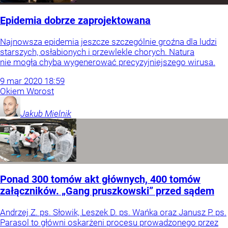
Epidemia dobrze zaprojektowana
Najnowsza epidemia jeszcze szczególnie groźna dla ludzi
starszych, osłabionych i przewlekle chorych. Natura
nie mogła chyba wygenerować precyzyjniejszego wirusa.
9
mar
2020
18:59
Okiem Wprost
Jakub
Mielnik
Ponad 300 tomów akt głównych, 400 tomów
załączników. „Gang pruszkowski” przed sądem
Andrzej Z. ps. Słowik, Leszek D. ps. Wańka oraz Janusz P. ps.
Parasol to główni oskarżeni procesu prowadzonego przez