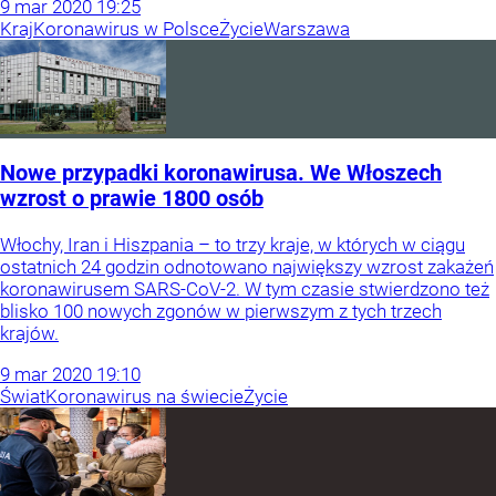
9
mar
2020
19:25
Kraj
Koronawirus w Polsce
Życie
Warszawa
Nowe przypadki koronawirusa. We Włoszech
wzrost o prawie 1800 osób
Włochy, Iran i Hiszpania – to trzy kraje, w których w ciągu
ostatnich 24 godzin odnotowano największy wzrost zakażeń
koronawirusem SARS-CoV-2. W tym czasie stwierdzono też
blisko 100 nowych zgonów w pierwszym z tych trzech
krajów.
9
mar
2020
19:10
Świat
Koronawirus na świecie
Życie