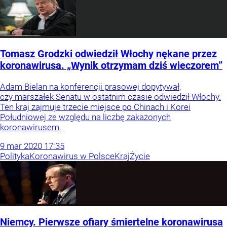
Tomasz Grodzki odwiedził Włochy nękane przez
koronawirusa. „Wynik otrzymam dziś wieczorem”
Adam Bielan na konferencji prasowej dopytywał,
czy marszałek Senatu w ostatnim czasie odwiedził Włochy.
Ten kraj zajmuje trzecie miejsce po Chinach i Korei
Południowej ze względu na liczbę zakażonych
koronawirusem.
9
mar
2020
17:35
Polityka
Koronawirus w Polsce
Kraj
Życie
Niemcy. Pierwsze ofiary śmiertelne koronawirusa