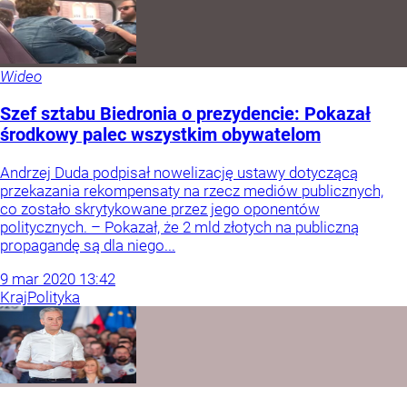
Wideo
Szef sztabu Biedronia o prezydencie: Pokazał
środkowy palec wszystkim obywatelom
Andrzej Duda podpisał nowelizację ustawy dotyczącą
przekazania rekompensaty na rzecz mediów publicznych,
co zostało skrytykowane przez jego oponentów
politycznych. – Pokazał, że 2 mld złotych na publiczną
propagandę są dla niego...
9
mar
2020
13:42
Kraj
Polityka