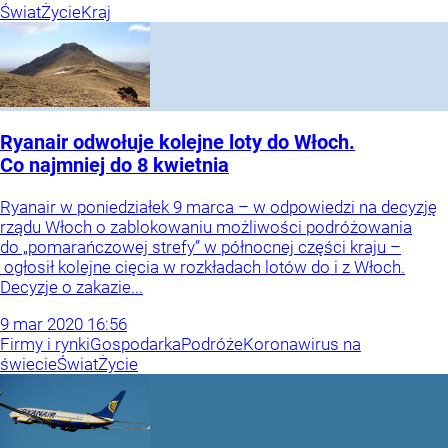
Świat
Życie
Kraj
Ryanair odwołuje kolejne loty do Włoch.
Co najmniej do 8 kwietnia
Ryanair w poniedziałek 9 marca – w odpowiedzi na decyzję
rządu Włoch o zablokowaniu możliwości podróżowania
do „pomarańczowej strefy” w północnej części kraju –
ogłosił kolejne cięcia w rozkładach lotów do i z Włoch.
Decyzje o zakazie...
9
mar
2020
16:56
Firmy i rynki
Gospodarka
Podróże
Koronawirus na
świecie
Świat
Życie