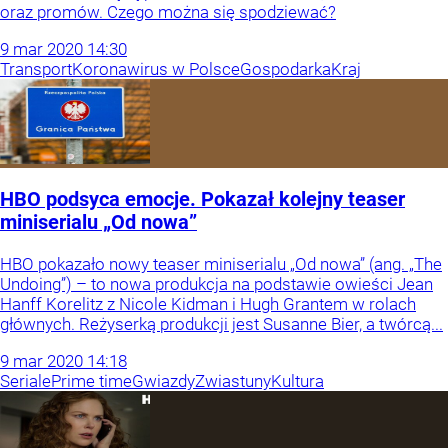
oraz promów. Czego można się spodziewać?
9
mar
2020
14:30
Transport
Koronawirus w Polsce
Gospodarka
Kraj
HBO podsyca emocje. Pokazał kolejny teaser
miniserialu „Od nowa”
HBO pokazało nowy teaser miniserialu „Od nowa” (ang. „The
Undoing”) – to nowa produkcja na podstawie owieści Jean
Hanff Korelitz z Nicole Kidman i Hugh Grantem w rolach
głównych. Reżyserką produkcji jest Susanne Bier, a twórcą...
9
mar
2020
14:18
Seriale
Prime time
Gwiazdy
Zwiastuny
Kultura