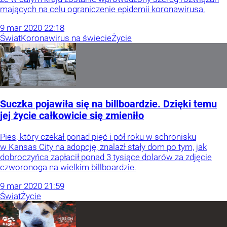
mających na celu ograniczenie epidemii koronawirusa.
9
mar
2020
22:18
Świat
Koronawirus na świecie
Życie
Suczka pojawiła się na billboardzie. Dzięki temu
jej życie całkowicie się zmieniło
Pies, który czekał ponad pięć i pół roku w schronisku
w Kansas City na adopcję, znalazł stały dom po tym, jak
dobroczyńca zapłacił ponad 3 tysiące dolarów za zdjęcie
czworonoga na wielkim billboardzie.
9
mar
2020
21:59
Świat
Życie