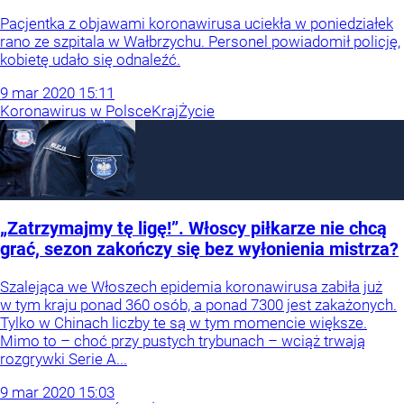
Pacjentka z objawami koronawirusa uciekła w poniedziałek
rano ze szpitala w Wałbrzychu. Personel powiadomił policję,
kobietę udało się odnaleźć.
9
mar
2020
15:11
Koronawirus w Polsce
Kraj
Życie
„Zatrzymajmy tę ligę!”. Włoscy piłkarze nie chcą
grać, sezon zakończy się bez wyłonienia mistrza?
Szalejąca we Włoszech epidemia koronawirusa zabiła już
w tym kraju ponad 360 osób, a ponad 7300 jest zakażonych.
Tylko w Chinach liczby te są w tym momencie większe.
Mimo to – choć przy pustych trybunach – wciąż trwają
rozgrywki Serie A...
9
mar
2020
15:03