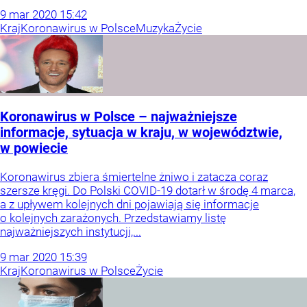
9
mar
2020
15:42
Kraj
Koronawirus w Polsce
Muzyka
Życie
Koronawirus w Polsce – najważniejsze
informacje, sytuacja w kraju, w województwie,
w powiecie
Koronawirus zbiera śmiertelne żniwo i zatacza coraz
szersze kręgi. Do Polski COVID-19 dotarł w środę 4 marca,
a z upływem kolejnych dni pojawiają się informacje
o kolejnych zarażonych. Przedstawiamy listę
najważniejszych instytucji,...
9
mar
2020
15:39
Kraj
Koronawirus w Polsce
Życie