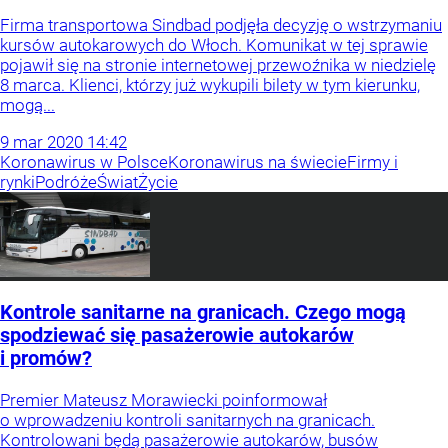
Firma transportowa Sindbad podjęła decyzję o wstrzymaniu
kursów autokarowych do Włoch. Komunikat w tej sprawie
pojawił się na stronie internetowej przewoźnika w niedzielę
8 marca. Klienci, którzy już wykupili bilety w tym kierunku,
mogą...
9
mar
2020
14:42
Koronawirus w Polsce
Koronawirus na świecie
Firmy i
rynki
Podróże
Świat
Życie
Kontrole sanitarne na granicach. Czego mogą
spodziewać się pasażerowie autokarów
i promów?
Premier Mateusz Morawiecki poinformował
o wprowadzeniu kontroli sanitarnych na granicach.
Kontrolowani będą pasażerowie autokarów, busów