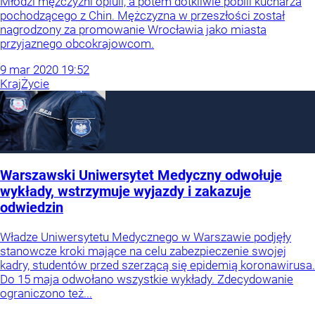
Młodzi mężczyźni opluli, a potem dotkliwie pobili kucharza
pochodzącego z Chin. Mężczyzna w przeszłości został
nagrodzony za promowanie Wrocławia jako miasta
przyjaznego obcokrajowcom.
9
mar
2020
19:52
Kraj
Życie
Warszawski Uniwersytet Medyczny odwołuje
wykłady, wstrzymuje wyjazdy i zakazuje
odwiedzin
Władze Uniwersytetu Medycznego w Warszawie podjęły
stanowcze kroki mające na celu zabezpieczenie swojej
kadry, studentów przed szerzącą się epidemią koronawirusa.
Do 15 maja odwołano wszystkie wykłady. Zdecydowanie
ograniczono też...