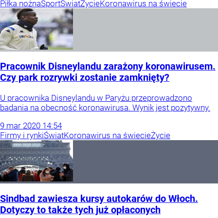
Piłka nożna
Sport
Świat
Życie
Koronawirus na świecie
Pracownik Disneylandu zarażony koronawirusem.
Czy park rozrywki zostanie zamknięty?
U pracownika Disneylandu w Paryżu przeprowadzono
badania na obecność koronawirusa. Wynik jest pozytywny.
9
mar
2020
14:54
Firmy i rynki
Świat
Koronawirus na świecie
Życie
Sindbad zawiesza kursy autokarów do Włoch.
Dotyczy to także tych już opłaconych