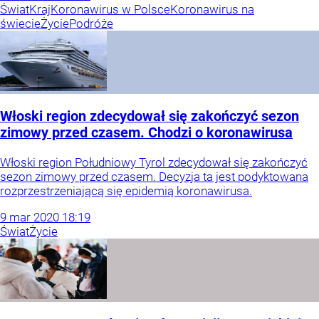
Świat
Kraj
Koronawirus w Polsce
Koronawirus na
świecie
Życie
Podróże
Włoski region zdecydował się zakończyć sezon
zimowy przed czasem. Chodzi o koronawirusa
Włoski region Południowy Tyrol zdecydował się zakończyć
sezon zimowy przed czasem. Decyzja ta jest podyktowana
rozprzestrzeniającą się epidemią koronawirusa.
9
mar
2020
18:19
Świat
Życie