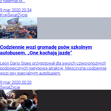
z natemat.pl...
9
mar
2020
20:34
Kraj
Świat
Życie
Codziennie wozi gromadę psów szkolnym
autobusem. „One kochają jazdę”
Leon Dario Sipes przygotował dla swoich czworonożnych
podopiecznych nietypową atrakcję. Mężczyzna codziennie
wozi psy specjalnym autobusem.
9
mar
2020
20:20
Świat
Życie