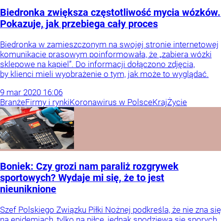
Biedronka zwiększa częstotliwość mycia wózków.
Pokazuje, jak przebiega cały proces
Biedronka w zamieszczonym na swojej stronie internetowej
komunikacie prasowym poinformowała, że „zabiera wózki
sklepowe na kąpiel”. Do informacji dołączono zdjęcia,
by klienci mieli wyobrażenie o tym, jak może to wyglądać.
9
mar
2020
16:06
Branże
Firmy i rynki
Koronawirus w Polsce
Kraj
Życie
Boniek: Czy grozi nam paraliż rozgrywek
sportowych? Wydaje mi się, że to jest
nieuniknione
Szef Polskiego Związku Piłki Nożnej podkreśla, że nie zna się
na epidemiach, tylko na piłce, jednak spodziewa się sporych