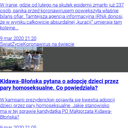
W Iranie, gdzie od lutego na skutek epidemii zmarło już 237
osób, panika przed koronawirusem powiększyła właśnie
bilans ofiar. Tamtejsza agencja informacyjna IRNA donosi,
że w wyniku całkowicie absurdalnej „kuracji” umierają tam
kolejne...
9
mar
2020
21:20
Świat
Życie
Koronawirus na świecie
Kidawa-Błońska pytana o adopcję dzieci przez
pary homoseksualne. Co powiedziała?
W kampanii prezydenckiej pojawiła się kwestia adopcji
dzieci przez pary homoseksualne. Jakie stanowisko
ma w tej sprawie kandydatka PO Małgorzata Kidawa-
Błońska?
9
mar
2020
21:05