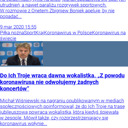
utrudnień, a nawet paraliżu rozgrywek sportowych.
W rozmowie z Onetem Zbigniew Boniek apeluje, by nie
popadać...
9
mar
2020
15:55
Piłka nożna
Sport
Kraj
Koronawirus w Polsce
Koronawirus na
świecie
Do Ich Troje wraca dawna wokalistka. „Z powodu
koronawirusa nie odwołujemy żadnych
koncertów”
Michał Wiśniewski na nagraniu opublikowanym w mediach
społecznościowych poinformował, że do Ich Troje na trasę
jubileuszową powraca wokalistka, która kiedyś śpiewała
w zespole. Mówił także, czy rozprzestrzeniający się
koronawirus wpłynie...