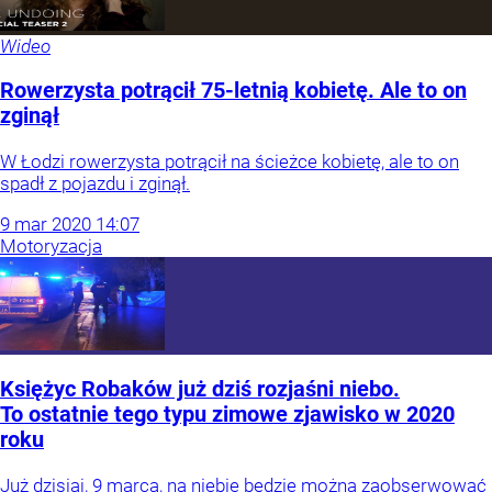
Wideo
Rowerzysta potrącił 75-letnią kobietę. Ale to on
zginął
W Łodzi rowerzysta potrącił na ścieżce kobietę, ale to on
spadł z pojazdu i zginął.
9
mar
2020
14:07
Motoryzacja
Księżyc Robaków już dziś rozjaśni niebo.
To ostatnie tego typu zimowe zjawisko w 2020
roku
Już dzisiaj, 9 marca, na niebie będzie można zaobserwować