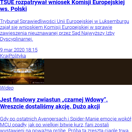
TSUE rozpatrywał wniosek Komisji Europejskiej
ws. Polski
Trybunał Sprawiedliwości Unii Europejskiej w Luksemburgu
zajął się wnioskiem Komisji Europejskiej w sprawie
zawieszenia nieuznawanej przez Sąd Najwyższy Izby
Dyscyplinarnej.
9
mar
2020
18:15
Kraj
Polityka
Wideo
Jest finałowy zwiastun „czarnej Wdowy”.
Wreszcie dostaliśmy akcję. Dużo akcji
Gdy po ostatnich Avengersach i Spider-Manie emocje wokół
MCU opadły, jak po wielkiej bitwie kurz, fani zostali
wystawieni na poważną próbę. Próba ta zresztą ciągle trwa,