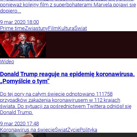
ponieważ kolejny film z superbohaterami Marvela pojawi się
dopiero...
9
mar
2020
18:00
Prime time
Zwiastuny
Film
Kultura
Świat
Wideo
Donald Trump reaguje na epidemię koronawirusa.
„Pomyślcie o tym”
Do tej pory na całym świecie odnotowano 111758
przypadków zakażenia koronawirusem w 112 krajach
świata. Do sytuacji za pośrednictwem Twittera odniósł się
Donald Trump.
9
mar
2020
17:48
Koronawirus na świecie
Świat
Życie
Polityka