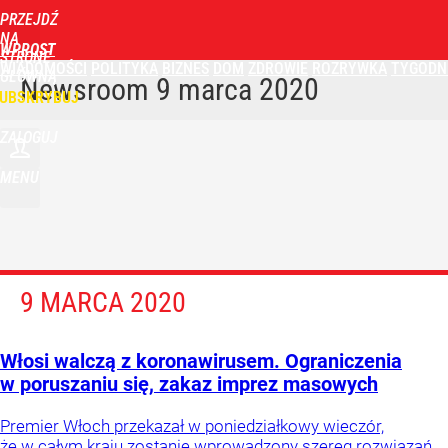
PRZEJDŹ
NA
WPROST
STRONĘ
WIADOMOŚCI
POLITYKA
BIZNES
DOM
ZDROWIE
ROZRYWKA
TYGODN
GŁÓWNĄ
Newsroom
9 marca 2020
UBSKRYBUJ
ZALOGUJ
MENU
9 MARCA 2020
Włosi walczą z koronawirusem. Ograniczenia
w poruszaniu się, zakaz imprez masowych
Premier Włoch przekazał w poniedziałkowy wieczór,
że w całym kraju zostanie wprowadzony szereg rozwiązań