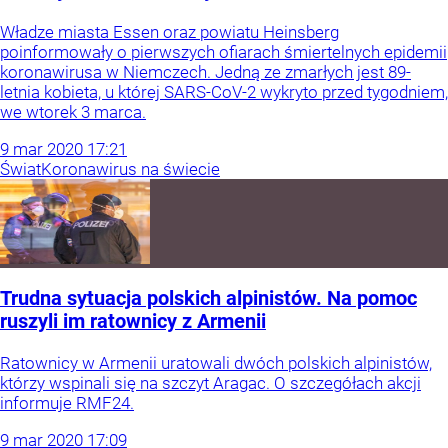
Władze miasta Essen oraz powiatu Heinsberg
poinformowały o pierwszych ofiarach śmiertelnych epidemii
koronawirusa w Niemczech. Jedną ze zmarłych jest 89-
letnia kobieta, u której SARS-CoV-2 wykryto przed tygodniem,
we wtorek 3 marca.
9
mar
2020
17:21
Świat
Koronawirus na świecie
Trudna sytuacja polskich alpinistów. Na pomoc
ruszyli im ratownicy z Armenii
Ratownicy w Armenii uratowali dwóch polskich alpinistów,
którzy wspinali się na szczyt Aragac. O szczegółach akcji
informuje RMF24.
9
mar
2020
17:09