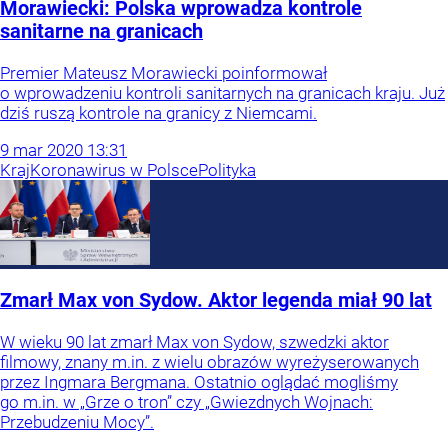
Morawiecki: Polska wprowadza kontrole
sanitarne na granicach
Premier Mateusz Morawiecki poinformował
o wprowadzeniu kontroli sanitarnych na granicach kraju. Już
dziś ruszą kontrole na granicy z Niemcami.
9
mar
2020
13:31
Kraj
Koronawirus w Polsce
Polityka
Zmarł Max von Sydow. Aktor legenda miał 90 lat
W wieku 90 lat zmarł Max von Sydow, szwedzki aktor
filmowy, znany m.in. z wielu obrazów wyreżyserowanych
przez Ingmara Bergmana. Ostatnio oglądać mogliśmy
go m.in. w „Grze o tron” czy „Gwiezdnych Wojnach:
Przebudzeniu Mocy”.