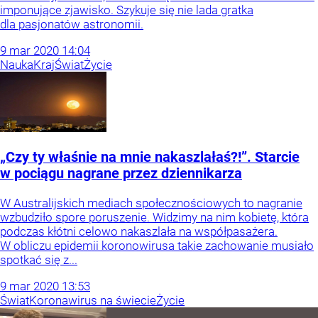
imponujące zjawisko. Szykuje się nie lada gratka
dla pasjonatów astronomii.
9
mar
2020
14:04
Nauka
Kraj
Świat
Życie
„Czy ty właśnie na mnie nakaszlałaś?!”. Starcie
w pociągu nagrane przez dziennikarza
W Australijskich mediach społecznościowych to nagranie
wzbudziło spore poruszenie. Widzimy na nim kobietę, która
podczas kłótni celowo nakaszlała na współpasażera.
W obliczu epidemii koronowirusa takie zachowanie musiało
spotkać się z...
9
mar
2020
13:53
Świat
Koronawirus na świecie
Życie