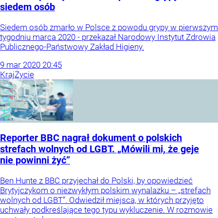
siedem osób
Siedem osób zmarło w Polsce z powodu grypy w pierwszym
tygodniu marca 2020 - przekazał Narodowy Instytut Zdrowia
Publicznego-Państwowy Zakład Higieny.
9
mar
2020
20:45
Kraj
Życie
Reporter BBC nagrał dokument o polskich
strefach wolnych od LGBT. „Mówili mi, że geje
nie powinni żyć”
Ben Hunte z BBC przyjechał do Polski, by opowiedzieć
Brytyjczykom o niezwykłym polskim wynalazku – „strefach
wolnych od LGBT”. Odwiedził miejsca, w których przyjęto
uchwały podkreślające tego typu wykluczenie. W rozmowie