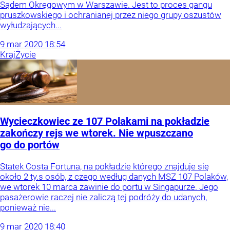
Sądem Okręgowym w Warszawie. Jest to proces gangu
pruszkowskiego i ochranianej przez niego grupy oszustów
wyłudzających...
9
mar
2020
18:54
Kraj
Życie
Wycieczkowiec ze 107 Polakami na pokładzie
zakończy rejs we wtorek. Nie wpuszczano
go do portów
Statek Costa Fortuna, na pokładzie którego znajduje się
około 2 ty.s osób, z czego według danych MSZ 107 Polaków,
we wtorek 10 marca zawinie do portu w Singapurze. Jego
pasażerowie raczej nie zaliczą tej podróży do udanych,
ponieważ nie...
9
mar
2020
18:40