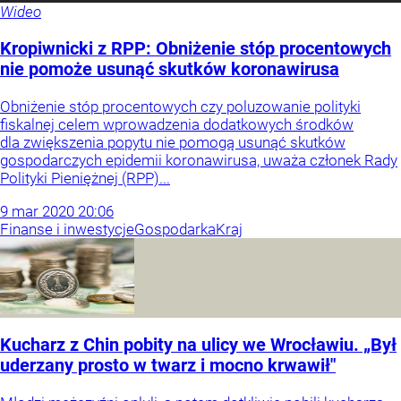
Wideo
Kropiwnicki z RPP: Obniżenie stóp procentowych
nie pomoże usunąć skutków koronawirusa
Obniżenie stóp procentowych czy poluzowanie polityki
fiskalnej celem wprowadzenia dodatkowych środków
dla zwiększenia popytu nie pomogą usunąć skutków
gospodarczych epidemii koronawirusa, uważa członek Rady
Polityki Pieniężnej (RPP)...
9
mar
2020
20:06
Finanse i inwestycje
Gospodarka
Kraj
Kucharz z Chin pobity na ulicy we Wrocławiu. „Był
uderzany prosto w twarz i mocno krwawił"