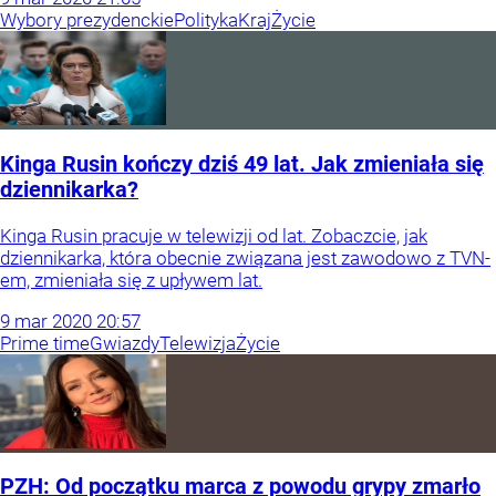
Wybory prezydenckie
Polityka
Kraj
Życie
Kinga Rusin kończy dziś 49 lat. Jak zmieniała się
dziennikarka?
Kinga Rusin pracuje w telewizji od lat. Zobaczcie, jak
dziennikarka, która obecnie związana jest zawodowo z TVN-
em, zmieniała się z upływem lat.
9
mar
2020
20:57
Prime time
Gwiazdy
Telewizja
Życie
PZH: Od początku marca z powodu grypy zmarło