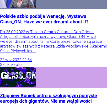
Polskie szkło podbija Wenecję. Wystawa
Glass_ON. Have we ever dreamt about it?
Do 25.09.2022 w Tiziano Centro Culturale Don Orione
Artigianelli zobaczyć można wystawę Glass_ON. Have
we ever dreamt about it? na której prezentowane są prace
artystów związanych z Katedrą Szkła wrocławskiej Akademii
Sztuk Pięknych im....
22
wrz
2022
22:34
Sztuka/Foto
Zbigniew Boniek ostro o szokującym pomyśle
europejskich gigantów. Nie ma wątpliwości