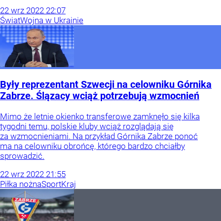
22
wrz
2022
22:07
Świat
Wojna w Ukrainie
Były reprezentant Szwecji na celowniku Górnika
Zabrze. Ślązacy wciąż potrzebują wzmocnień
Mimo że letnie okienko transferowe zamknęło się kilka
tygodni temu, polskie kluby wciąż rozglądają się
za wzmocnieniami. Na przykład Górnika Zabrze ponoć
ma na celowniku obrońcę, którego bardzo chciałby
sprowadzić.
22
wrz
2022
21:55
Piłka nożna
Sport
Kraj