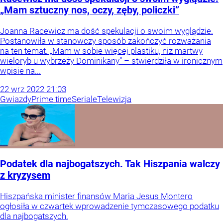
„Mam sztuczny nos, oczy, zęby, policzki”
Joanna Racewicz ma dość spekulacji o swoim wyglądzie.
Postanowiła w stanowczy sposób zakończyć rozważania
na ten temat. „Mam w sobie więcej plastiku, niż martwy
wieloryb u wybrzeży Dominikany” – stwierdziła w ironicznym
wpisie na...
22
wrz
2022
21:03
Gwiazdy
Prime time
Seriale
Telewizja
Podatek dla najbogatszych. Tak Hiszpania walczy
z kryzysem
Hiszpańska minister finansów Maria Jesus Montero
ogłosiła w czwartek wprowadzenie tymczasowego podatku
dla najbogatszych.