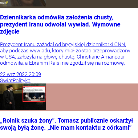
Dziennikarka odmówiła założenia chusty,
prezydent Iranu odwołał wywiad. Wymowne
zdjęcie
Prezydent Iranu zażądał od brytyjskiej dziennikarki CNN,
aby podczas wywiadu, który miał zostać przeprowadzony
w USA, założyła na głowę chustę. Christiane Amanpour
odmówiła, a Ebrahim Raisi nie zgodził się na rozmowę.
22
wrz
2022
20:09
Świat
Polityka
„Rolnik szuka żony”. Tomasz publicznie oskarżył
swoją byłą żonę. „Nie mam kontaktu z córkami”