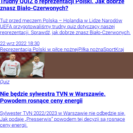
Trudny QUIZ o reprezentacji Polski. Jak dobrze
znasz Biało-Czerwonych?
Tuż przed meczem Polska – Holandia w Lidze Narodów
UEFA przygotowaliśmy trudny quiz dotyczący naszej
reprezentacji. Sprawdź, jak dobrze znasz Biało-Czerwonych.
22
wrz
2022
18:30
Reprezentacja Polski w piłce nożnej
Piłka nożna
Sport
Kraj
Quiz
Nie będzie sylwestra TVN w Warszawie.
Powodem rosnące ceny energii
Sylwester TVN 2022/2023 w Warszawie nie odbędzie się.
Jak podaje „Presserwis” powodem tej decyzji są rosnące
ceny energii.