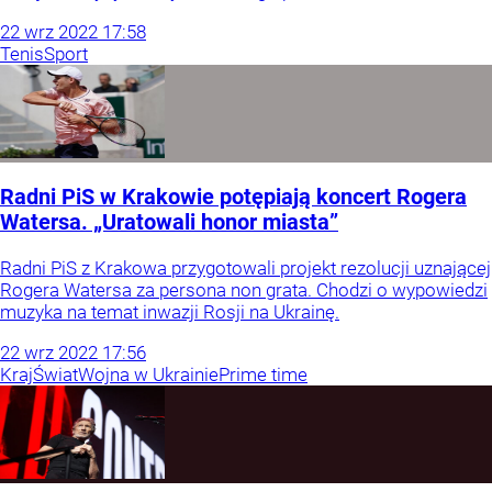
22
wrz
2022
17:58
Tenis
Sport
Radni PiS w Krakowie potępiają koncert Rogera
Watersa. „Uratowali honor miasta”
Radni PiS z Krakowa przygotowali projekt rezolucji uznającej
Rogera Watersa za persona non grata. Chodzi o wypowiedzi
muzyka na temat inwazji Rosji na Ukrainę.
22
wrz
2022
17:56
Kraj
Świat
Wojna w Ukrainie
Prime time