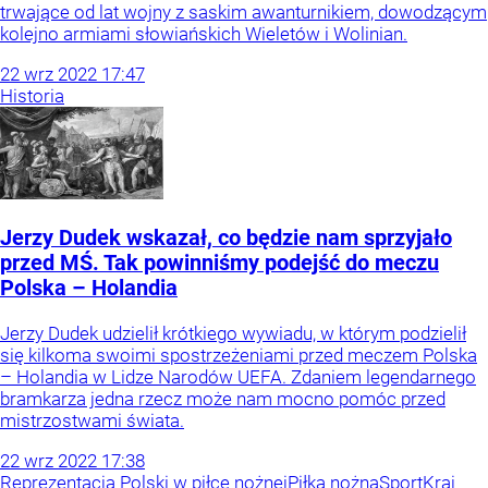
trwające od lat wojny z saskim awanturnikiem, dowodzącym
kolejno armiami słowiańskich Wieletów i Wolinian.
22
wrz
2022
17:47
Historia
Jerzy Dudek wskazał, co będzie nam sprzyjało
przed MŚ. Tak powinniśmy podejść do meczu
Polska – Holandia
Jerzy Dudek udzielił krótkiego wywiadu, w którym podzielił
się kilkoma swoimi spostrzeżeniami przed meczem Polska
– Holandia w Lidze Narodów UEFA. Zdaniem legendarnego
bramkarza jedna rzecz może nam mocno pomóc przed
mistrzostwami świata.
22
wrz
2022
17:38
Reprezentacja Polski w piłce nożnej
Piłka nożna
Sport
Kraj