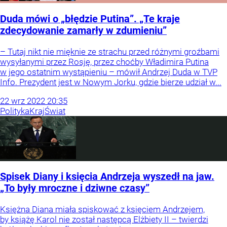
Duda mówi o „błędzie Putina”. „Te kraje
zdecydowanie zamarły w zdumieniu”
– Tutaj nikt nie mięknie ze strachu przed różnymi groźbami
wysyłanymi przez Rosję, przez choćby Władimira Putina
w jego ostatnim wystąpieniu – mówił Andrzej Duda w TVP
Info. Prezydent jest w Nowym Jorku, gdzie bierze udział w...
22
wrz
2022
20:35
Polityka
Kraj
Świat
Spisek Diany i księcia Andrzeja wyszedł na jaw.
„To były mroczne i dziwne czasy”
Księżna Diana miała spiskować z księciem Andrzejem,
by książę Karol nie został następcą Elżbiety II – twierdzi