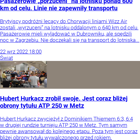
Pasażerowie „porzuceni” na lotnisku ponad 600
km od celu. Linie nie zapewniły transportu
Brytyjscy podróżni lecący do Chorwacji liniami Wizz Air
zostali „wyrzuceni” na lotnisku oddalonym o 640 km od celu.
Pasażerowie mieli wylądować w Dubrowniku, ale spędzili
noc w Zagrzebiu. Nie doczekali się na transport do lotniska...
22
wrz
2022
18:00
Świat
Hubert Hurkacz zrobił swoje. Jest coraz bliżej
obrony tytułu ATP 250 w Metz
Hubert Hurkacz zwyciężył z Dominikiem Thiemem 6:3, 6:4
w drugiej rundzie turnieju ATP 250 w Metz. Tym samym
pewnie awansował do kolejnego etapu. Poza tym jest coraz
bliżej obrony tytułu wywalczonego przed rokiem.