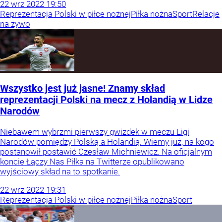
22
wrz
2022
19:50
Reprezentacja Polski w piłce nożnej
Piłka nożna
Sport
Relacje
na żywo
Wszystko jest już jasne! Znamy skład
reprezentacji Polski na mecz z Holandią w Lidze
Narodów
Niebawem wybrzmi pierwszy gwizdek w meczu Ligi
Narodów pomiędzy Polską a Holandią. Wiemy już, na kogo
postanowił postawić Czesław Michniewicz. Na oficjalnym
koncie Łączy Nas Piłka na Twitterze opublikowano
wyjściowy skład na to spotkanie.
22
wrz
2022
19:31
Reprezentacja Polski w piłce nożnej
Piłka nożna
Sport