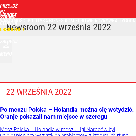
PRZEJDŹ
NA
WPROST
STRONĘ
WIADOMOŚCI
POLITYKA
BIZNES
DOM
ZDROWIE
ROZRYWKA
TYGODN
GŁÓWNĄ
Newsroom
22 września 2022
UBSKRYBUJ
ZALOGUJ
MENU
22 WRZEŚNIA 2022
Po meczu Polska – Holandia można się wstydzić.
Oranje pokazali nam miejsce w szeregu
Mecz Polska – Holandia w meczu Ligi Narodów był
ucieleśnieniem wszystkich problemów, z którymi drużyna