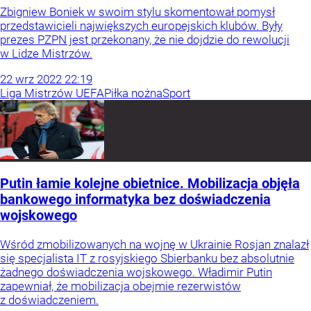
Zbigniew Boniek w swoim stylu skomentował pomysł
przedstawicieli największych europejskich klubów. Były
prezes PZPN jest przekonany, że nie dojdzie do rewolucji
w Lidze Mistrzów.
22
wrz
2022
22:19
Liga Mistrzów UEFA
Piłka nożna
Sport
Putin łamie kolejne obietnice. Mobilizacja objęła
bankowego informatyka bez doświadczenia
wojskowego
Wśród zmobilizowanych na wojnę w Ukrainie Rosjan znalazł
się specjalista IT z rosyjskiego Sbierbanku bez absolutnie
żadnego doświadczenia wojskowego. Władimir Putin
zapewniał, że mobilizacja obejmie rezerwistów
z doświadczeniem.