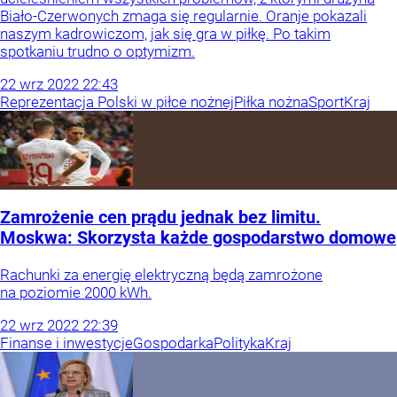
Biało-Czerwonych zmaga się regularnie. Oranje pokazali
naszym kadrowiczom, jak się gra w piłkę. Po takim
spotkaniu trudno o optymizm.
22
wrz
2022
22:43
Reprezentacja Polski w piłce nożnej
Piłka nożna
Sport
Kraj
Zamrożenie cen prądu jednak bez limitu.
Moskwa: Skorzysta każde gospodarstwo domowe
Rachunki za energię elektryczną będą zamrożone
na poziomie 2000 kWh.
22
wrz
2022
22:39
Finanse i inwestycje
Gospodarka
Polityka
Kraj