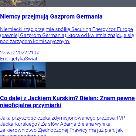
Niemcy przejmują Gazprom Germania
Niemiecki rząd przejmie spółkę Securing Energy for Europe
(dawniej Gazprom Germania), która od kwietnia znajduje się
pod zarządem komisarycznym.
22
wrz
2022
21:50
Energetyka
Świat
Co dalej z Jackiem Kurskim? Bielan: Znam pewne
nieoficjalne przymiarki
Jaka przyszłość czeka zdymisjonowanego prezesa TVP
Jacka Kurskiego? Ze słów Adama Bielana wynika,
że kierownictwo Zjednoczonej Prawicy ma już plan, jak