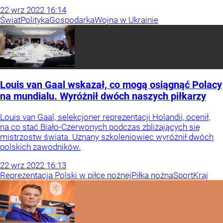
22
wrz
2022
16:14
Świat
Polityka
Gospodarka
Wojna w Ukrainie
Louis van Gaal wskazał, co mogą osiągnąć Polacy
na mundialu. Wyróżnił dwóch naszych piłkarzy
Louis van Gaal, selekcjoner reprezentacji Holandii, ocenił,
na co stać Biało-Czerwonych podczas zbliżających się
mistrzostw świata. Uznany szkoleniowiec wyróżnił dwóch
polskich zawodników.
22
wrz
2022
16:13
Reprezentacja Polski w piłce nożnej
Piłka nożna
Sport
Kraj