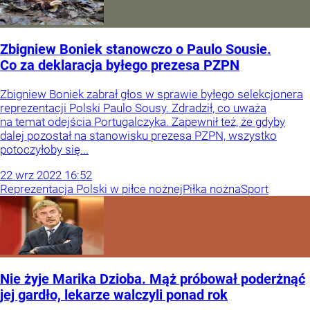
Zbigniew Boniek stanowczo o Paulo Sousie.
Co za deklaracja byłego prezesa PZPN
Zbigniew Boniek zabrał głos w sprawie byłego selekcjonera
reprezentacji Polski Paulo Sousy. Zdradził, co uważa
na temat odejścia Portugalczyka. Zapewnił też, że gdyby
dalej pozostał na stanowisku prezesa PZPN, wszystko
potoczyłoby się...
22
wrz
2022
16:52
Reprezentacja Polski w piłce nożnej
Piłka nożna
Sport
Nie żyje Marika Dzioba. Mąż próbował poderżnąć
jej gardło, lekarze walczyli ponad rok