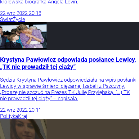
królewska biografka Angela Levin.
22
wrz
2022
20:18
Świat
Życie
Krystyna Pawłowicz odpowiada posłance Lewicy.
„TK nie prowadził tej ciąży”
Sędzia Krystyna Pawłowicz odpowiedziała na wpis posłanki
Lewicy w sprawie śmierci ciężarnej Izabeli z Pszczyny.
„Proszę nie szczuć na Prezes TK Julię Przyłębską. (…) TK
nie prowadził tej ciąży” – napisała.
22
wrz
2022
20:11
Polityka
Kraj