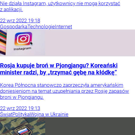
Nie działa Instagram, użytkownicy nie mogą korzystać
z aplikacji.
22
wrz
2022
19:18
Gospodarka
Technologie
Internet
Rosja kupuje broń w Pjongjangu? Koreański
minister radzi, by „trzymać gębę na kłódkę”
Korea Północna stanowczo zaprzeczyła amerykańskim
doniesieniom na temat uzupełniania przez Rosję zapasów
broni w Pjongjangu.
22
wrz
2022
19:13
Świat
Polityka
Wojna w Ukrainie