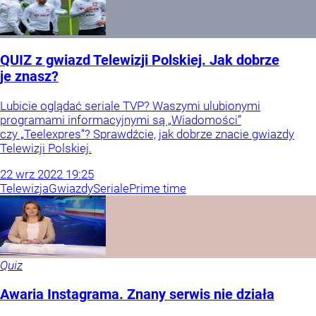
QUIZ z gwiazd Telewizji Polskiej. Jak dobrze
je znasz?
Lubicie oglądać seriale TVP? Waszymi ulubionymi
programami informacyjnymi są „Wiadomości”
czy „Teelexpres”? Sprawdźcie, jak dobrze znacie gwiazdy
Telewizji Polskiej.
22
wrz
2022
19:25
Telewizja
Gwiazdy
Seriale
Prime time
Quiz
Awaria Instagrama. Znany serwis nie działa