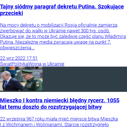
Tajny siódmy paragraf dekretu Putina. Szokujące
przecieki
Na mocy dekretu o mobilizacji Rosja oficjalnie zamierza
zwerbować do walki w Ukrainie nawet 300 tys. osób.
Okazuje się, że to może być zaledwie część planu Władimira
Putina. Niezależne media zwracają uwagę na punkt 7.
obwieszczenia...
22
wrz
2022
17:51
Świat
Polityka
Wojna w Ukrainie
Mieszko I kontra niemiecki błędny rycerz. 1055
lat temu doszło do rozstrzygającej bitwy
22 września 967 roku miała mieć miejsce bitwa Mieszka
I z Wichmanem i Wolinianami. Starcie rozstrzygnęło