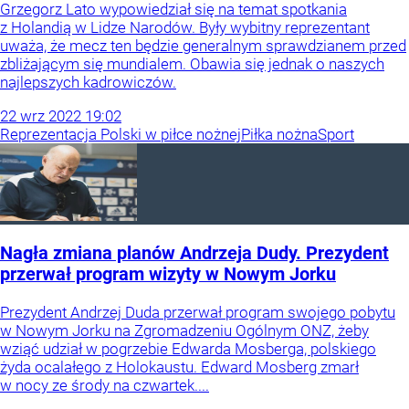
Grzegorz Lato wypowiedział się na temat spotkania
z Holandią w Lidze Narodów. Były wybitny reprezentant
uważa, że mecz ten będzie generalnym sprawdzianem przed
zbliżającym się mundialem. Obawia się jednak o naszych
najlepszych kadrowiczów.
22
wrz
2022
19:02
Reprezentacja Polski w piłce nożnej
Piłka nożna
Sport
Nagła zmiana planów Andrzeja Dudy. Prezydent
przerwał program wizyty w Nowym Jorku
Prezydent Andrzej Duda przerwał program swojego pobytu
w Nowym Jorku na Zgromadzeniu Ogólnym ONZ, żeby
wziąć udział w pogrzebie Edwarda Mosberga, polskiego
żyda ocalałego z Holokaustu. Edward Mosberg zmarł
w nocy ze środy na czwartek....