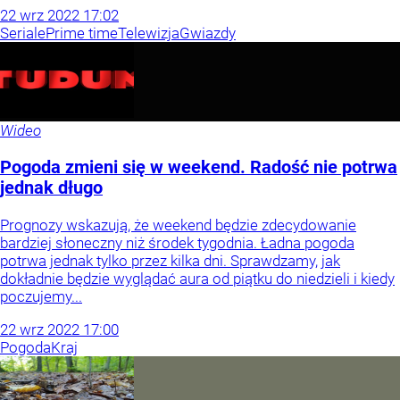
22
wrz
2022
17:02
Seriale
Prime time
Telewizja
Gwiazdy
Wideo
Pogoda zmieni się w weekend. Radość nie potrwa
jednak długo
Prognozy wskazują, że weekend będzie zdecydowanie
bardziej słoneczny niż środek tygodnia. Ładna pogoda
potrwa jednak tylko przez kilka dni. Sprawdzamy, jak
dokładnie będzie wyglądać aura od piątku do niedzieli i kiedy
poczujemy...
22
wrz
2022
17:00
Pogoda
Kraj