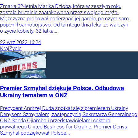
Zmarła 32-letnia Marika Dzioba, która w zeszłym roku
została brutalnie zaatakowana przez swojego męża.
Mężczyzna próbował poderżnąć jej gardło, po czym sam
popełnił samobójstwo. Od tamtego dnia lekarze walczyli
o życie kobiety. 32-latka...
22
wrz
2022
16:24
Kraj
Życie
Premier Szmyhal dziękuje Polsce. Odbudowa
Ukrainy tematem w ONZ
Prezydent Andrzej Duda spotkał się z premierem Ukrainy
Denysem Szmyhalem, zastępczynią Sekretarza Generalnego
ONZ Sandą Ojiambo i przedstawicielami sektora
prywatnego United Business for Ukraine. Premier Denys
Szmyhal podziękował Polsce...