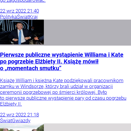
go zagospodarować.
22
wrz
2022
21:40
Polityka
Świat
Kraj
Pierwsze publiczne wystąpienie Williama i Kate
po pogrzebie Elżbiety II. Książę mówił
o „momentach smutku”
Książę William i księżna Kate podziękowali pracownikom
zamku w Windsorze, którzy brali udział w organizacji
ceremonii pogrzebowej po śmierci królowej. Było
to pierwsze publiczne wystąpienie pary od czasu pogrzebu
Elżbiety II.
22
wrz
2022
21:18
Świat
Gwiazdy