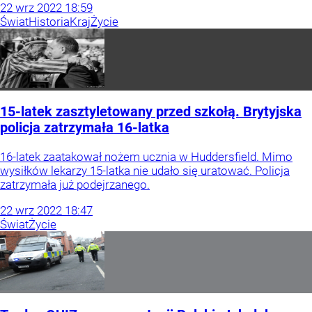
22
wrz
2022
18:59
Świat
Historia
Kraj
Życie
15-latek zasztyletowany przed szkołą. Brytyjska
policja zatrzymała 16-latka
16-latek zaatakował nożem ucznia w Huddersfield. Mimo
wysiłków lekarzy 15-latka nie udało się uratować. Policja
zatrzymała już podejrzanego.
22
wrz
2022
18:47
Świat
Życie