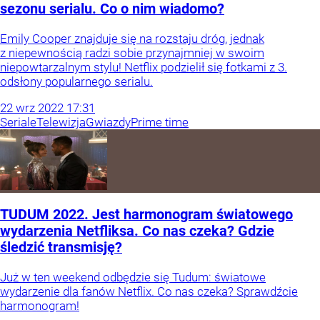
sezonu serialu. Co o nim wiadomo?
Emily Cooper znajduje się na rozstaju dróg, jednak
z niepewnością radzi sobie przynajmniej w swoim
niepowtarzalnym stylu! Netflix podzielił się fotkami z 3.
odsłony popularnego serialu.
22
wrz
2022
17:31
Seriale
Telewizja
Gwiazdy
Prime time
TUDUM 2022. Jest harmonogram światowego
wydarzenia Netfliksa. Co nas czeka? Gdzie
śledzić transmisję?
Już w ten weekend odbędzie się Tudum: światowe
wydarzenie dla fanów Netflix. Co nas czeka? Sprawdźcie
harmonogram!