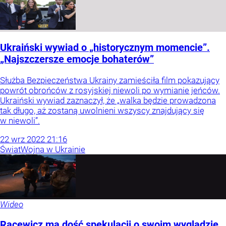
Ukraiński wywiad o „historycznym momencie”.
„Najszczersze emocje bohaterów”
Służba Bezpieczeństwa Ukrainy zamieściła film pokazujący
powrót obrońców z rosyjskiej niewoli po wymianie jeńców.
Ukraiński wywiad zaznaczył, że „walka będzie prowadzona
tak długo, aż zostaną uwolnieni wszyscy znajdujący się
w niewoli”.
22
wrz
2022
21:16
Świat
Wojna w Ukrainie
Wideo
Racewicz ma dość spekulacji o swoim wyglądzie.