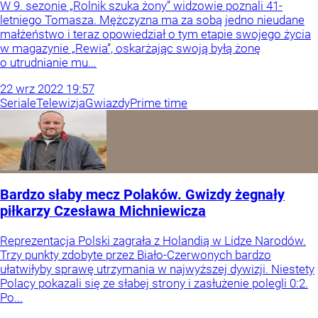
W 9. sezonie „Rolnik szuka żony” widzowie poznali 41-
letniego Tomasza. Mężczyzna ma za sobą jedno nieudane
małżeństwo i teraz opowiedział o tym etapie swojego życia
w magazynie „Rewia”, oskarżając swoją byłą żonę
o utrudnianie mu...
22
wrz
2022
19:57
Seriale
Telewizja
Gwiazdy
Prime time
Bardzo słaby mecz Polaków. Gwizdy żegnały
piłkarzy Czesława Michniewicza
Reprezentacja Polski zagrała z Holandią w Lidze Narodów.
Trzy punkty zdobyte przez Biało-Czerwonych bardzo
ułatwiłyby sprawę utrzymania w najwyższej dywizji. Niestety
Polacy pokazali się ze słabej strony i zasłużenie polegli 0:2.
Po...