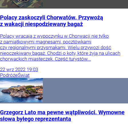
Polacy zaskoczyli Chorwatów. Przywożą
z wakacji niespodziewany bagaż
Polacy wracają z wypoczynku w Chorwacji nie tylko
z pamiątkowymi magnesami, pocztówkami
czy regionalnymi przysmakami. Wielu przywozi dość
nieoczekiwany bagaż. Chodzi o koty, które żyją na ulicach
chorwackich miasteczek. Część turystów...
22
wrz
2022
19:03
Podróże
Świat
Grzegorz Lato ma pewne wątpliwości. Wymowne
słowa byłego reprezentanta