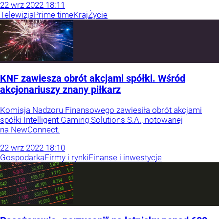
22
wrz
2022
18:11
Telewizja
Prime time
Kraj
Życie
KNF zawiesza obrót akcjami spółki. Wśród
akcjonariuszy znany piłkarz
Komisja Nadzoru Finansowego zawiesiła obrót akcjami
spółki Intelligent Gaming Solutions S.A., notowanej
na NewConnect.
22
wrz
2022
18:10
Gospodarka
Firmy i rynki
Finanse i inwestycje