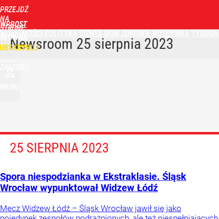
PRZEJDŹ
NA
WPROST
STRONĘ
WIADOMOŚCI
POLITYKA
BIZNES
DOM
ZDROWIE
ROZRYWKA
TYGODN
GŁÓWNĄ
Newsroom
25 sierpnia 2023
UBSKRYBUJ
ZALOGUJ
MENU
25 SIERPNIA 2023
Spora niespodzianka w Ekstraklasie. Śląsk
Wrocław wypunktował Widzew Łódź
Mecz Widzew Łódź – Śląsk Wrocław jawił się jako
pojedynek zespołów podrażnionych, ale też niespełniających