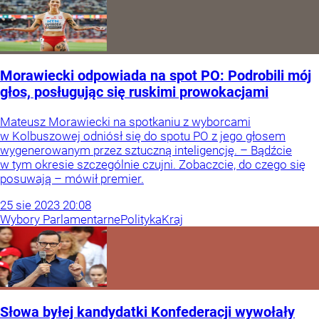
Morawiecki odpowiada na spot PO: Podrobili mój
głos, posługując się ruskimi prowokacjami
Mateusz Morawiecki na spotkaniu z wyborcami
w Kolbuszowej odniósł się do spotu PO z jego głosem
wygenerowanym przez sztuczną inteligencję. – Bądźcie
w tym okresie szczególnie czujni. Zobaczcie, do czego się
posuwają – mówił premier.
25
sie
2023
20:08
Wybory Parlamentarne
Polityka
Kraj
Słowa byłej kandydatki Konfederacji wywołały