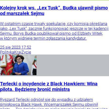
Kolejny krok ws. „Lex Tusk”. Budka ujawnił pismo
od marszałek Sejmu
W ostatnim czasie trwały spekulacje, czy komisja określana
jako „Lex Tusk”, zacznie funkcjonować jeszcze w tej kadencji
Sejmu. Borys Budka opublikował pismo od Elżbiety Witek,
w którym widnieje termin zgłaszania kandydatur.
25
sie
2023
17:52
Polityka
Kraj
Życie
Terlecki o incydencie z Black Hawkiem: Wina
pilota. Będziemy bronić ministra
Ryszard Terlecki odniósł się do wypadku z udziałem
śmigłowca Black Hawk. Wicemarszałek Sejmu obwinił