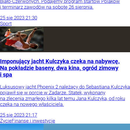
Biało-Czerwonych. Podajemy program startów Polaków
i terminarz zawodów na sobotę 26 sierpnia.
25
sie
2023
21:30
Sport
Imponujący jacht Kulczyka czeka na nabywcę.
Na pokładzie baseny, dwa kina, ogród zimowy
i spa
Luksusowy jacht Phoenix 2 należący do Sebastiana Kulczyka
pojawił się w porcie w Zadarze. Statek, wykonany
na zlecenia zmarłego kilka lat temu Jana Kulczyka, od roku
czeka na nowego właściciela.
25
sie
2023
21:17
Życie
Finanse i inwestycje