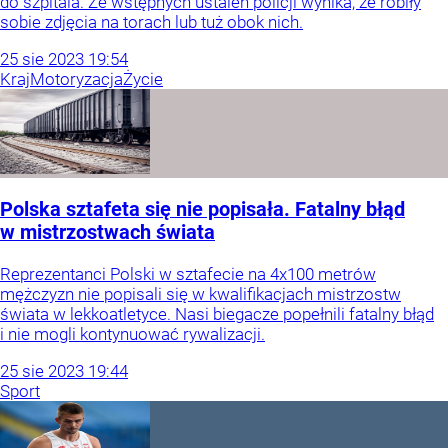
do szpitala. Ze wstępnych ustaleń policji wynika, że robiły
sobie zdjęcia na torach lub tuż obok nich.
25
sie
2023
19:54
Kraj
Motoryzacja
Życie
Polska sztafeta się nie popisała. Fatalny błąd
w mistrzostwach świata
Reprezentanci Polski w sztafecie na 4x100 metrów
mężczyzn nie popisali się w kwalifikacjach mistrzostw
świata w lekkoatletyce. Nasi biegacze popełnili fatalny błąd
i nie mogli kontynuować rywalizacji.
25
sie
2023
19:44
Sport