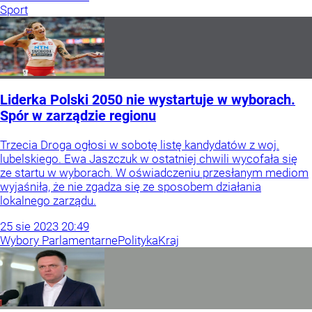
Sport
Liderka Polski 2050 nie wystartuje w wyborach.
Spór w zarządzie regionu
Trzecia Droga ogłosi w sobotę listę kandydatów z woj.
lubelskiego. Ewa Jaszczuk w ostatniej chwili wycofała się
ze startu w wyborach. W oświadczeniu przesłanym mediom
wyjaśniła, że nie zgadza się ze sposobem działania
lokalnego zarządu.
25
sie
2023
20:49
Wybory Parlamentarne
Polityka
Kraj