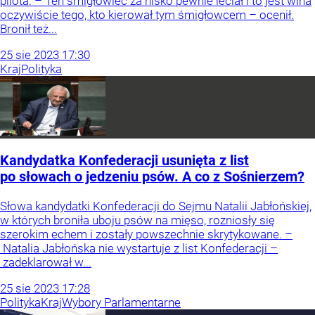
pilota. – Ten śmigłowiec za nisko pewnie leciał i to jest wina
oczywiście tego, kto kierował tym śmigłowcem – ocenił.
Bronił też...
25
sie
2023
17:30
Kraj
Polityka
Kandydatka Konfederacji usunięta z list
po słowach o jedzeniu psów. A co z Sośnierzem?
Słowa kandydatki Konfederacji do Sejmu Natalii Jabłońskiej,
w których broniła uboju psów na mięso, rozniosły się
szerokim echem i zostały powszechnie skrytykowane. –
Natalia Jabłońska nie wystartuje z list Konfederacji –
zadeklarował w...
25
sie
2023
17:28
Polityka
Kraj
Wybory Parlamentarne