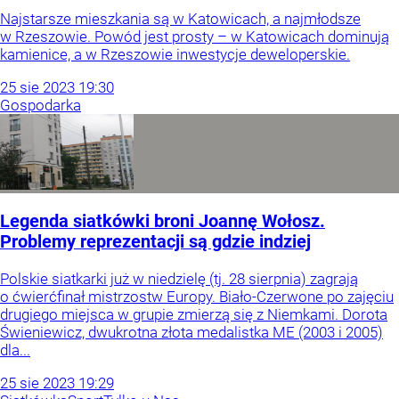
Najstarsze mieszkania są w Katowicach, a najmłodsze
w Rzeszowie. Powód jest prosty – w Katowicach dominują
kamienice, a w Rzeszowie inwestycje deweloperskie.
25
sie
2023
19:30
Gospodarka
Legenda siatkówki broni Joannę Wołosz.
Problemy reprezentacji są gdzie indziej
Polskie siatkarki już w niedzielę (tj. 28 sierpnia) zagrają
o ćwierćfinał mistrzostw Europy. Biało-Czerwone po zajęciu
drugiego miejsca w grupie zmierzą się z Niemkami. Dorota
Świeniewicz, dwukrotna złota medalistka ME (2003 i 2005)
dla...
25
sie
2023
19:29