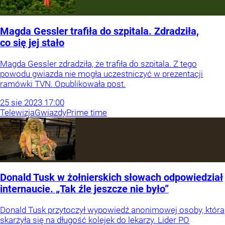
Magda Gessler trafiła do szpitala. Zdradziła,
co się jej stało
Magda Gessler zdradziła, że trafiła do szpitala. Z tego
powodu gwiazda nie mogła uczestniczyć w prezentacji
ramówki TVN. Opublikowała post.
25
sie
2023
17:00
Telewizja
Gwiazdy
Prime time
Donald Tusk w żołnierskich słowach odpowiedział
internaucie. „Tak źle jeszcze nie było”
Donald Tusk przytoczył wypowiedź anonimowej osoby, która
skarżyła się na długość kolejek do lekarzy. Lider PO