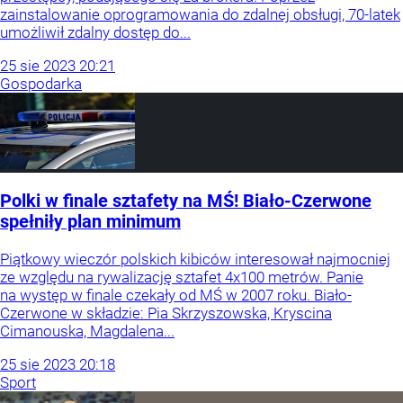
zainstalowanie oprogramowania do zdalnej obsługi, 70-latek
umożliwił zdalny dostęp do...
25
sie
2023
20:21
Gospodarka
Polki w finale sztafety na MŚ! Biało-Czerwone
spełniły plan minimum
Piątkowy wieczór polskich kibiców interesował najmocniej
ze względu na rywalizację sztafet 4x100 metrów. Panie
na występ w finale czekały od MŚ w 2007 roku. Biało-
Czerwone w składzie: Pia Skrzyszowska, Kryscina
Cimanouska, Magdalena...
25
sie
2023
20:18
Sport