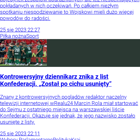
pokładanych w nich oczekiwań. Po całkiem niezłym
spotkaniu niespodziewanie to Wojskowi mieli dużo więcej
powodów do radości.
25
sie
2023
22:27
Piłka nożna
Sport
Kontrowersyjny dziennikarz znika z list
Konfederacji. „Został po cichu usunięty”
Znany z kontrowersyjnych poglądów redaktor naczelny
telewizji internetowej wRealu24 Marcin Rola miał startować
do Sejmu z ostatniego miejsca na warszawskiej liście
Konfederacji. Okazuje się jednak, że jego nazwisko zostało
usunięte z listy.
25
sie
2023
22:11
Wybory Parlamentarne
Polityka
Kraj