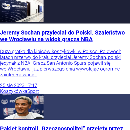
Jeremy Sochan przyleciał do Polski. Szaleństwo
we Wrocławiu na widok gracza NBA
Duża gratka dla kibiców koszykówki w Polsce. Po dwóch
latach przerwy do kraju przyleciał Jeremy Sochan, polski
jedynak z NBA. Gracz San Antonio Spurs pojawił się
we Wrocławiu, już pierwszego dnia wywołując ogromne
zainteresowanie.
25
sie
2023
17:17
Koszykówka
Sport
Pakiet kontroli „Rzeczpospolitej” przejęty przez