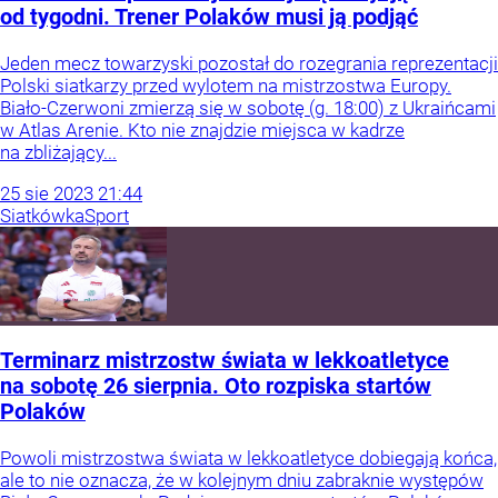
od tygodni. Trener Polaków musi ją podjąć
Jeden mecz towarzyski pozostał do rozegrania reprezentacji
Polski siatkarzy przed wylotem na mistrzostwa Europy.
Biało-Czerwoni zmierzą się w sobotę (g. 18:00) z Ukraińcami
w Atlas Arenie. Kto nie znajdzie miejsca w kadrze
na zbliżający...
25
sie
2023
21:44
Siatkówka
Sport
Terminarz mistrzostw świata w lekkoatletyce
na sobotę 26 sierpnia. Oto rozpiska startów
Polaków
Powoli mistrzostwa świata w lekkoatletyce dobiegają końca,
ale to nie oznacza, że w kolejnym dniu zabraknie występów