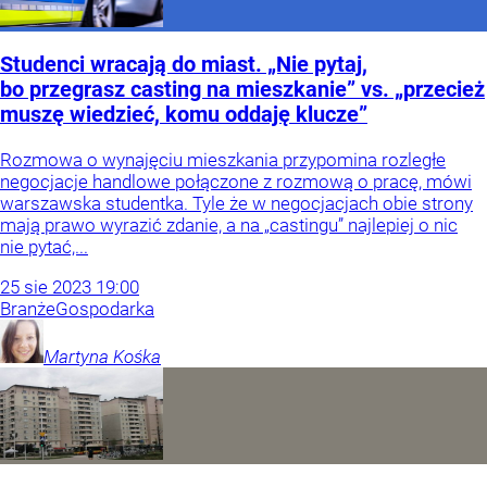
Studenci wracają do miast. „Nie pytaj,
bo przegrasz casting na mieszkanie” vs. „przecież
muszę wiedzieć, komu oddaję klucze”
Rozmowa o wynajęciu mieszkania przypomina rozległe
negocjacje handlowe połączone z rozmową o pracę, mówi
warszawska studentka. Tyle że w negocjacjach obie strony
mają prawo wyrazić zdanie, a na „castingu” najlepiej o nic
nie pytać,...
25
sie
2023
19:00
Branże
Gospodarka
Martyna
Kośka