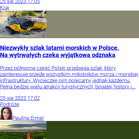
25
sie
2023
17:05
Kraj
Niezwykły szlak latarni morskich w Polsce.
Na wytrwałych czeka wyjątkowa odznaka
Przez północną część Polski przebiega szlak, który
zainteresuje przede wszystkim miłośników morza i morskiej
infrastruktury. Wycieczkę nim polecamy jednak każdemu.
Pełna będzie wielu atrakcji turystycznych, bogatej historii i...
25
sie
2023
17:02
Podróże
Paulina
Ermel