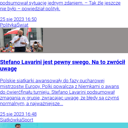
podsumował sytuację jednym zdaniem. – Tak źle jeszcze
nie było – powiedział polityk.
25
sie
2023
16:50
Polityka
Świat
Stefano Lavarini jest pewny swego. Na to zwrócił
uwagę
Polskie siatkarki awansowały do fazy pucharowej
mistrzostw Europy. Polki powalczą z Niemkami o awans
do ćwierćfinału turnieju. Stefano Lavarini podsumował
zmagania w grupie, zwracając uwagę, że błędy są czymś
normalnym, a najważniejsze...
25
sie
2023
16:48
Siatkówka
Sport