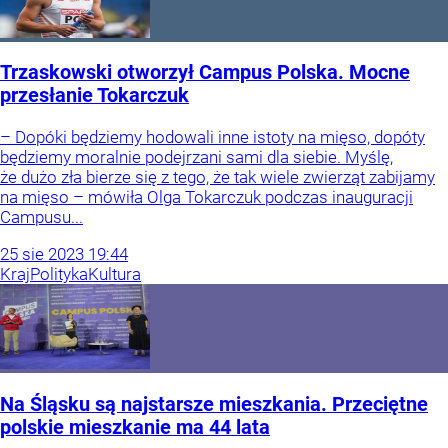
Trzaskowski otworzył Campus Polska. Mocne
przesłanie Tokarczuk
– Dopóki będziemy hodowali inne istoty na mięso, dopóty
będziemy moralnie podejrzani sami dla siebie. Myślę,
że dużo zła bierze się z tego, że tak wiele zwierząt zabijamy
na mięso – mówiła Olga Tokarczuk podczas inauguracji
Campusu...
25
sie
2023
19:44
Kraj
Polityka
Kultura
Na Śląsku są najstarsze mieszkania. Przeciętne
polskie mieszkanie ma 44 lata