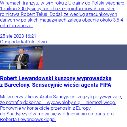
W ramach tranzytu w tym roku z Ukrainy do Polski wjechało
1 milion 300 tysięcy ton zboża - poinformował minister
rolnictwa Robert Telus. Dodał, że według szacunkowych
danych w polskich magazynach zalega obecnie około 3,5-4
mln ton ziarna...
25
sie
2023
16:21
Gospodarka
Rolnictwo
Robert Lewandowski kuszony wyprowadzką
z Barcelony. Sensacyjnie wieści agenta FIFA
Miliarderzy z ligi w Arabii Saudyjskiej zdążyli przyzwyczaić,
że potrafią dokonać – wydawałoby się – niemożliwego.
Ponownie w kontekście przenosin z Europy
do Saudyjczyków mówi się w odniesieniu do transferu
Roberta Lewandowskiego.