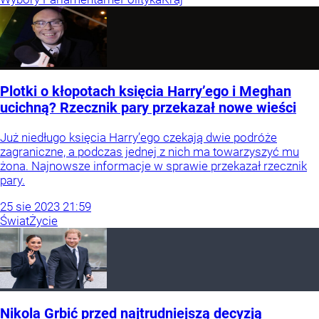
Plotki o kłopotach księcia Harry’ego i Meghan
ucichną? Rzecznik pary przekazał nowe wieści
Już niedługo księcia Harry’ego czekają dwie podróże
zagraniczne, a podczas jednej z nich ma towarzyszyć mu
żona. Najnowsze informacje w sprawie przekazał rzecznik
pary.
25
sie
2023
21:59
Świat
Życie
Nikola Grbić przed najtrudniejszą decyzją