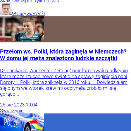
Siatkówka
Sport
Tylko u Nas
Maciej
Piasecki
Przełom ws. Polki, która zaginęła w Niemczech?
W domu jej męża znaleziono ludzkie szczątki
Dziennikarze „Aachenter Zeitung” poinformowali o odkryciu,
które może rzucać nowe światło na sprawę zaginięcia pani
Doroty – Polki, która zniknęła w 2016 roku. – Dowiedziałam
się o tym we wtorek, krew mi odpłynęła, zrobiło mi się
gorąco...
25
sie
2023
19:04
Świat
Życie