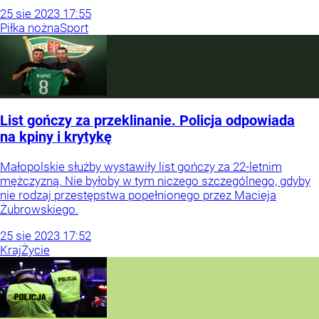
25
sie
2023
17:55
Piłka nożna
Sport
List gończy za przeklinanie. Policja odpowiada
na kpiny i krytykę
Małopolskie służby wystawiły list gończy za 22-letnim
mężczyzną. Nie byłoby w tym niczego szczególnego, gdyby
nie rodzaj przestępstwa popełnionego przez Macieja
Żubrowskiego.
25
sie
2023
17:52
Kraj
Życie