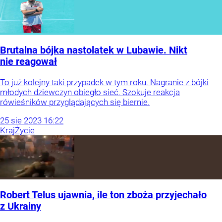
Brutalna bójka nastolatek w Lubawie. Nikt
nie reagował
To już kolejny taki przypadek w tym roku. Nagranie z bójki
młodych dziewczyn obiegło sieć. Szokuje reakcja
rówieśników przyglądających się biernie.
25
sie
2023
16:22
Kraj
Życie
Robert Telus ujawnia, ile ton zboża przyjechało
z Ukrainy