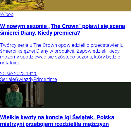
Wideo
W nowym sezonie „The Crown” pojawi się scena
śmierci Diany. Kiedy premiera?
Twórcy serialu The Crown opowiedzieli o przedstawieniu
śmierci księżnej Diany w produkcji. Zapowiedzieli, kiedy
możemy spodziewać się szóstego sezonu, który będzie
ostatnim.
25
sie
2023
18:26
Seriale
Gwiazdy
Prime time
Wielkie kwoty na koncie Igi Świątek. Polska
mistrzyni przebojem rozdzieliła mężczyzn