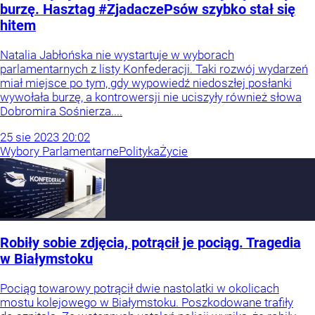
burzę. Hasztag #ZjadaczePsów szybko stał się
hitem
Natalia Jabłońska nie wystartuje w wyborach
parlamentarnych z listy Konfederacji. Taki rozwój wydarzeń
miał miejsce po tym, gdy wypowiedź niedoszłej posłanki
wywołała burzę, a kontrowersji nie uciszyły również słowa
Dobromira Sośnierza....
25
sie
2023
20:02
Wybory Parlamentarne
Polityka
Życie
Robiły sobie zdjęcia, potrącił je pociąg. Tragedia
w Białymstoku
Pociąg towarowy potrącił dwie nastolatki w okolicach
mostu kolejowego w Białymstoku. Poszkodowane trafiły