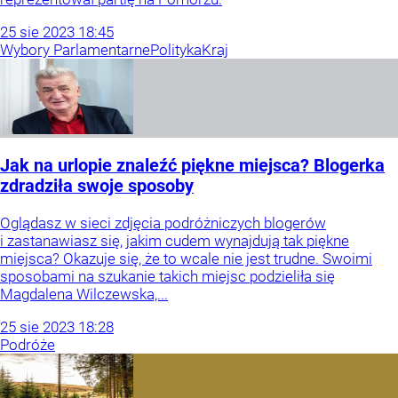
25
sie
2023
18:45
Wybory Parlamentarne
Polityka
Kraj
Jak na urlopie znaleźć piękne miejsca? Blogerka
zdradziła swoje sposoby
Oglądasz w sieci zdjęcia podróżniczych blogerów
i zastanawiasz się, jakim cudem wynajdują tak piękne
miejsca? Okazuje się, że to wcale nie jest trudne. Swoimi
sposobami na szukanie takich miejsc podzieliła się
Magdalena Wilczewska,...
25
sie
2023
18:28
Podróże