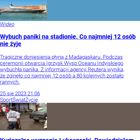
Wideo
Wybuch paniki na stadionie. Co najmniej 12 osób
nie żyje
Tragiczne doniesienia płyną z Madagaskaru. Podczas
ceremonii otwarcia Igrzysk Wysp Oceanu Indyjskiego
wybuchła panika. Z informacji agencji Reutera wynika,
że zginęło co najmniej 12 osób a 80 kolejnych zostało
rannych.
25
sie
2023
21:06
Sport
Świat
Życie