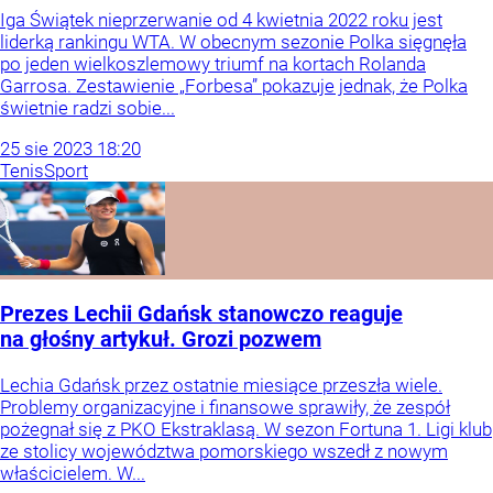
Iga Świątek nieprzerwanie od 4 kwietnia 2022 roku jest
liderką rankingu WTA. W obecnym sezonie Polka sięgnęła
po jeden wielkoszlemowy triumf na kortach Rolanda
Garrosa. Zestawienie „Forbesa” pokazuje jednak, że Polka
świetnie radzi sobie...
25
sie
2023
18:20
Tenis
Sport
Prezes Lechii Gdańsk stanowczo reaguje
na głośny artykuł. Grozi pozwem
Lechia Gdańsk przez ostatnie miesiące przeszła wiele.
Problemy organizacyjne i finansowe sprawiły, że zespół
pożegnał się z PKO Ekstraklasą. W sezon Fortuna 1. Ligi klub
ze stolicy województwa pomorskiego wszedł z nowym
właścicielem. W...