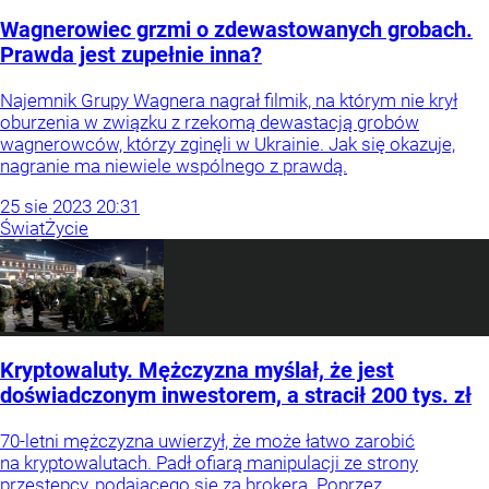
Wagnerowiec grzmi o zdewastowanych grobach.
Prawda jest zupełnie inna?
Najemnik Grupy Wagnera nagrał filmik, na którym nie krył
oburzenia w związku z rzekomą dewastacją grobów
wagnerowców, którzy zginęli w Ukrainie. Jak się okazuje,
nagranie ma niewiele wspólnego z prawdą.
25
sie
2023
20:31
Świat
Życie
Kryptowaluty. Mężczyzna myślał, że jest
doświadczonym inwestorem, a stracił 200 tys. zł
70-letni mężczyzna uwierzył, że może łatwo zarobić
na kryptowalutach. Padł ofiarą manipulacji ze strony
przestępcy, podającego się za brokera. Poprzez