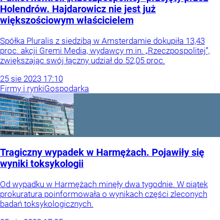
Holendrów. Hajdarowicz nie jest już
większościowym właścicielem
Spółka Pluralis z siedzibą w Amsterdamie dokupiła 13,43
proc. akcji Gremi Media, wydawcy m.in. „Rzeczpospolitej”,
zwiększając swój łączny udział do 52,05 proc.
25
sie
2023
17:10
Firmy i rynki
Gospodarka
Tragiczny wypadek w Harmężach. Pojawiły się
wyniki toksykologii
Od wypadku w Harmężach minęły dwa tygodnie. W piątek
prokuratura poinformowała o wynikach części zleconych
badań toksykologicznych.