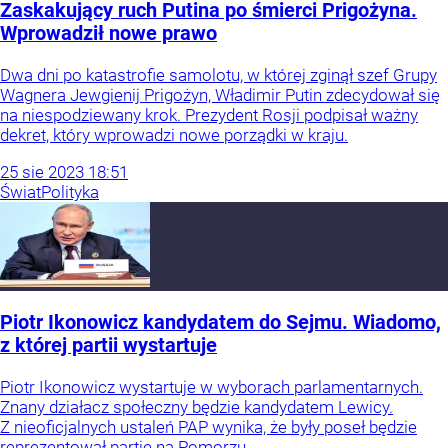
Zaskakujący ruch Putina po śmierci Prigożyna.
Wprowadził nowe prawo
Dwa dni po katastrofie samolotu, w której zginął szef Grupy
Wagnera Jewgienij Prigożyn, Władimir Putin zdecydował się
na niespodziewany krok. Prezydent Rosji podpisał ważny
dekret, który wprowadzi nowe porządki w kraju.
25
sie
2023
18:51
Świat
Polityka
Piotr Ikonowicz kandydatem do Sejmu. Wiadomo,
z której partii wystartuje
Piotr Ikonowicz wystartuje w wyborach parlamentarnych.
Znany działacz społeczny będzie kandydatem Lewicy.
Z nieoficjalnych ustaleń PAP wynika, że były poseł będzie
reprezentował partię na Pomorzu.