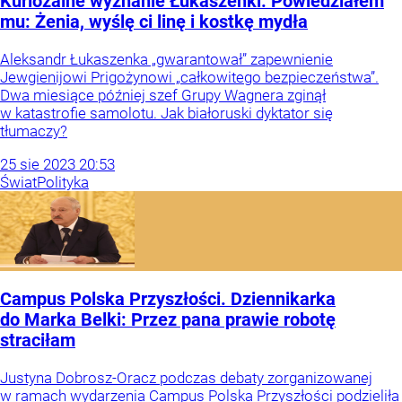
Kuriozalne wyznanie Łukaszenki. Powiedziałem
mu: Żenia, wyślę ci linę i kostkę mydła
Aleksandr Łukaszenka „gwarantował” zapewnienie
Jewgienijowi Prigożynowi „całkowitego bezpieczeństwa”.
Dwa miesiące później szef Grupy Wagnera zginął
w katastrofie samolotu. Jak białoruski dyktator się
tłumaczy?
25
sie
2023
20:53
Świat
Polityka
Campus Polska Przyszłości. Dziennikarka
do Marka Belki: Przez pana prawie robotę
straciłam
Justyna Dobrosz-Oracz podczas debaty zorganizowanej
w ramach wydarzenia Campus Polska Przyszłości podzieliła