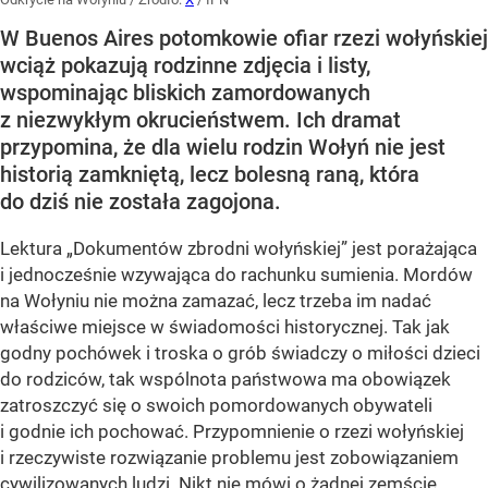
W Buenos Aires potomkowie ofiar rzezi wołyńskiej
wciąż pokazują rodzinne zdjęcia i listy,
wspominając bliskich zamordowanych
z niezwykłym okrucieństwem. Ich dramat
przypomina, że dla wielu rodzin Wołyń nie jest
historią zamkniętą, lecz bolesną raną, która
do dziś nie została zagojona.
Lektura „Dokumentów zbrodni wołyńskiej” jest porażająca
i jednocześnie wzywająca do rachunku sumienia. Mordów
na Wołyniu nie można zamazać, lecz trzeba im nadać
właściwe miejsce w świadomości historycznej. Tak jak
godny pochówek i troska o grób świadczy o miłości dzieci
do rodziców, tak wspólnota państwowa ma obowiązek
zatroszczyć się o swoich pomordowanych obywateli
i godnie ich pochować. Przypomnienie o rzezi wołyńskiej
i rzeczywiste rozwiązanie problemu jest zobowiązaniem
cywilizowanych ludzi. Nikt nie mówi o żadnej zemście,