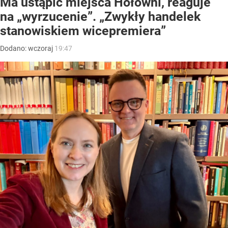
Ma ustąpić miejsca Hołowni, reaguje
na „wyrzucenie”. „Zwykły handelek
stanowiskiem wicepremiera”
Dodano:
wczoraj
19:47