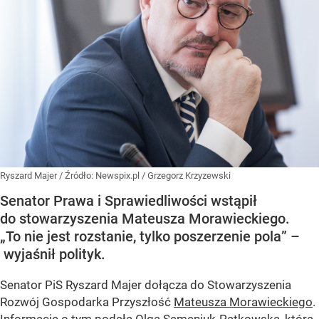
Ryszard Majer
/ Źródło:
Newspix.pl
/
Grzegorz Krzyzewski
Senator Prawa i Sprawiedliwości wstąpił
do stowarzyszenia Mateusza Morawieckiego.
„To nie jest rozstanie, tylko poszerzenie pola” –
wyjaśnił polityk.
Senator PiS Ryszard Majer dołącza do Stowarzyszenia
Rozwój Gospodarka Przyszłość
Mateusza Morawieckiego
.
Informację o tym podała Olga Semeniuk-Patkowska, która