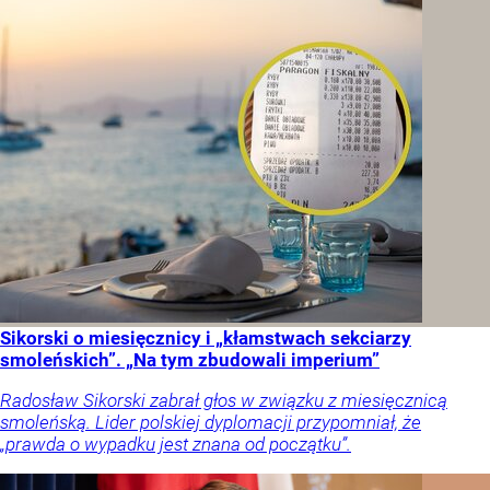
Sikorski o miesięcznicy i „kłamstwach sekciarzy
smoleńskich”. „Na tym zbudowali imperium”
Radosław Sikorski zabrał głos w związku z miesięcznicą
smoleńską. Lider polskiej dyplomacji przypomniał, że
„prawda o wypadku jest znana od początku”.