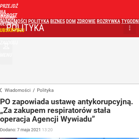
PRZEJDŹ
NA
WPROST
STRONĘ
WIADOMOŚCI
POLITYKA
BIZNES
DOM
ZDROWIE
ROZRYWKA
TYGODN
GŁÓWNĄ
POLITYKA
UBSKRYBUJ
ZALOGUJ
MENU
Wiadomości
/
Polityka
PO zapowiada ustawę antykorupcyjną.
„Za zakupem respiratorów stała
operacja Agencji Wywiadu”
Dodano:
7
maja
2021
13:20