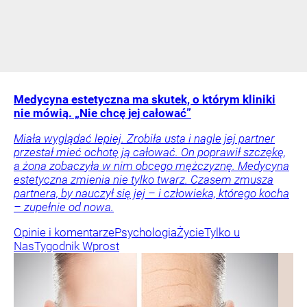
Medycyna estetyczna ma skutek, o którym kliniki
nie mówią. „Nie chcę jej całować”
Miała wyglądać lepiej. Zrobiła usta i nagle jej partner
przestał mieć ochotę ją całować. On poprawił szczękę,
a żona zobaczyła w nim obcego mężczyznę. Medycyna
estetyczna zmienia nie tylko twarz. Czasem zmusza
partnera, by nauczył się jej – i człowieka, którego kocha
– zupełnie od nowa.
Opinie i komentarze
Psychologia
Życie
Tylko u
Nas
Tygodnik Wprost