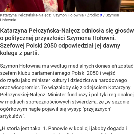
Katarzyna Pełczyńska-Nałęcz i Szymon Hołownia
/ Źródło:
X
/
Szymon
Hołownia
Katarzyna Pełczyńska-Nałęcz odniosła się głosów
o politycznej przyszłości Szymona Hołowni.
Szefowej Polski 2050 odpowiedział jej dawny
kolega z partii.
Szymon Hołownia
ma według medialnych doniesień zostać
szefem klubu parlamentarnego Polski 2050 i wejść
do rządu jako minister kultury i dziedzictwa narodowego
oraz wicepremier. To wiązałoby się z odejściem Katarzyny
Pełczyńskiej-Nałęcz. Minister funduszy i polityki regionalnej
w mediach społecznościowych stwierdziła, że „w sezonie
ogórkowym nagle pojawił się wysyp ‘przyjaznych’
artykułów”.
„Historia jest taka: 1. Panowie w koalicji jakoby dogadali