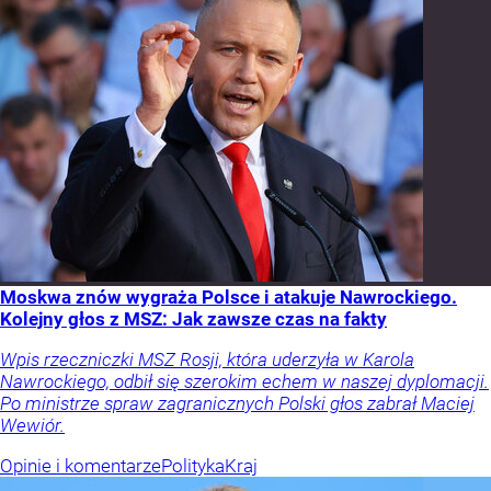
Moskwa znów wygraża Polsce i atakuje Nawrockiego.
Kolejny głos z MSZ: Jak zawsze czas na fakty
Wpis rzeczniczki MSZ Rosji, która uderzyła w Karola
Nawrockiego, odbił się szerokim echem w naszej dyplomacji.
Po ministrze spraw zagranicznych Polski głos zabrał Maciej
Wewiór.
Opinie i komentarze
Polityka
Kraj