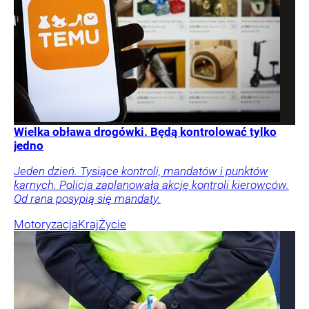
Wielka obława drogówki. Będą kontrolować tylko
jedno
Jeden dzień. Tysiące kontroli, mandatów i punktów
karnych. Policja zaplanowała akcję kontroli kierowców.
Od rana posypią się mandaty.
Motoryzacja
Kraj
Życie