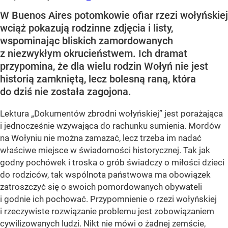
W Buenos Aires potomkowie ofiar rzezi wołyńskiej
wciąż pokazują rodzinne zdjęcia i listy,
wspominając bliskich zamordowanych
z niezwykłym okrucieństwem. Ich dramat
przypomina, że dla wielu rodzin Wołyń nie jest
historią zamkniętą, lecz bolesną raną, która
do dziś nie została zagojona.
Lektura „Dokumentów zbrodni wołyńskiej” jest porażająca
i jednocześnie wzywająca do rachunku sumienia. Mordów
na Wołyniu nie można zamazać, lecz trzeba im nadać
właściwe miejsce w świadomości historycznej. Tak jak
godny pochówek i troska o grób świadczy o miłości dzieci
do rodziców, tak wspólnota państwowa ma obowiązek
zatroszczyć się o swoich pomordowanych obywateli
i godnie ich pochować. Przypomnienie o rzezi wołyńskiej
i rzeczywiste rozwiązanie problemu jest zobowiązaniem
cywilizowanych ludzi. Nikt nie mówi o żadnej zemście,