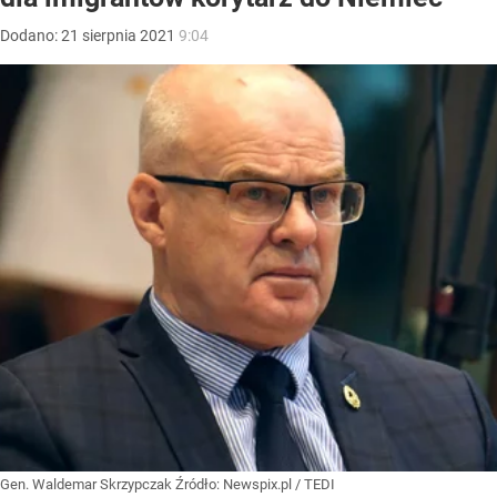
Dodano:
21
sierpnia
2021
9:04
Gen. Waldemar Skrzypczak
Źródło:
Newspix.pl
/
TEDI