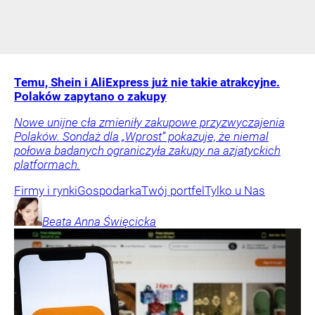
Temu, Shein i AliExpress już nie takie atrakcyjne.
Polaków zapytano o zakupy
Nowe unijne cła zmieniły zakupowe przyzwyczajenia
Polaków. Sondaż dla „Wprost” pokazuje, że niemal
połowa badanych ograniczyła zakupy na azjatyckich
platformach.
Firmy i rynki
Gospodarka
Twój portfel
Tylko u Nas
Beata Anna
Święcicka