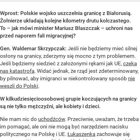
Wprost: Polskie wojsko uszczelnia granicę z Białorusią.
Żołnierze układają kolejne kilometry drutu kolczastego.
To – jak mówi minister Mariusz Błaszczak – uchroni nas
przed naporem fali migracyjnej?
Gen. Waldemar Skrzypczak:
Jeśli nie będziemy mieć silnej
osłony na granicy, zderzymy się mocno z tym problemem.
Jeśli będziemy siedzieć z założonymi rękami jak UE,
czeka
nas katastrofa
. Widać jednak, że rząd jest zdeterminowany,
by pilnować, aby imigranci w niekontrolowany sposób
nie
weszli do Polski
.
W kilkudziesięcioosobowej grupie koczujących na granicy
są nie tylko mężczyźni, ale kobiety i dzieci.
Nie mam nic do
uchodźców
. Przeciwnie, uważam, że trzeba
im pomagać, ale oni nie mogą być narzędziem nacisku
politycznego na Polskę i UE.
Łukaszenka
zachowuje się