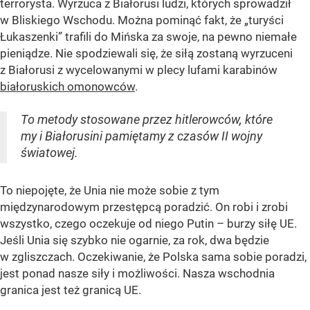
terrorysta. Wyrzuca z Białorusi ludzi, których sprowadził
w Bliskiego Wschodu. Można pominąć fakt, że „turyści
Łukaszenki” trafili do Mińska za swoje, na pewno niemałe
pieniądze. Nie spodziewali się, że siłą zostaną wyrzuceni
z Białorusi z wycelowanymi w plecy lufami karabinów
białoruskich omonowców
.
To metody stosowane przez hitlerowców, które
my i Białorusini pamiętamy z czasów II wojny
światowej.
To niepojęte, że Unia nie może sobie z tym
międzynarodowym przestępcą poradzić. On robi i zrobi
wszystko, czego oczekuje od niego Putin – burzy siłę UE.
Jeśli Unia się szybko nie ogarnie, za rok, dwa będzie
w zgliszczach. Oczekiwanie, że Polska sama sobie poradzi,
jest ponad nasze siły i możliwości. Nasza wschodnia
granica jest też granicą UE.