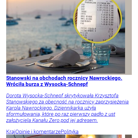
Stanowski na obchodach rocznicy Nawrockiego.
Wróciła burza z Wysocką-Schnepf
Dorota Wysocka-Schnepf skrytykowała Krzysztofa
Stanowskiego za obecność na rocznicy zaprzysiężenia
Karola Nawrockiego. Dziennikarka użyła
sformułowania, które po raz pierwszy padło z ust
założyciela Kanału Zero pod jej adresem.
Kraj
Opinie i komentarze
Polityka