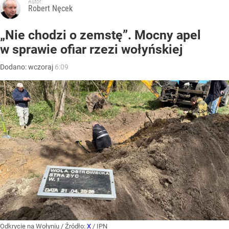
Autor:
Robert Nęcek
„Nie chodzi o zemstę”. Mocny apel
w sprawie ofiar rzezi wołyńskiej
Dodano:
wczoraj
6:09
Odkrycie na Wołyniu
/ Źródło:
X
/
IPN