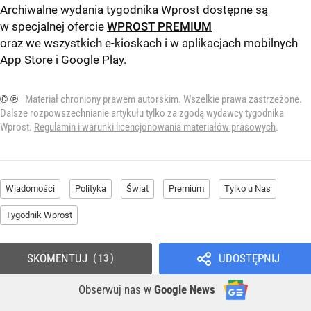
Archiwalne wydania tygodnika Wprost dostępne są
w specjalnej ofercie
WPROST PREMIUM
oraz we wszystkich e-kioskach i w aplikacjach mobilnych
App Store
i
Google Play
.
© ℗
Materiał chroniony prawem autorskim. Wszelkie prawa zastrzeżone.
Dalsze rozpowszechnianie artykułu tylko za zgodą wydawcy tygodnika
Wprost.
Regulamin i warunki licencjonowania materiałów prasowych
.
Wiadomości
Polityka
Świat
Premium
Tylko u Nas
Tygodnik Wprost
SKOMENTUJ
UDOSTĘPNIJ
13
Obserwuj nas
w
Google News