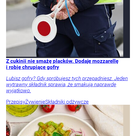
Z cukinii nie smażę placków. Dodaję mozzarellę
i robię chrupiące gofry
Lubisz gofry? Gdy spróbujesz tych przepadniesz. Jeden
wytrawny składnik sprawia, że smakują naprawdę
wyjątkowo.
Przepisy
Żywienie
Składniki odżywcze