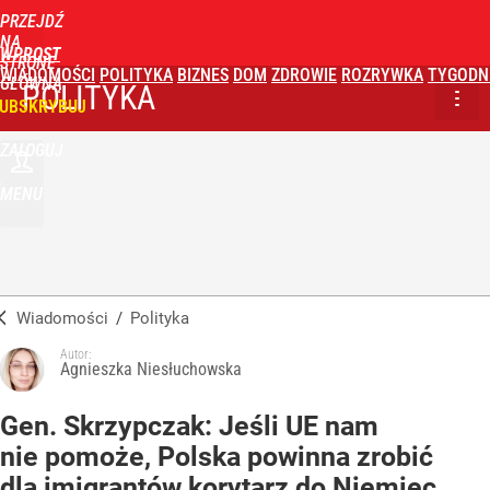
PRZEJDŹ
NA
WPROST
STRONĘ
WIADOMOŚCI
POLITYKA
BIZNES
DOM
ZDROWIE
ROZRYWKA
TYGODN
GŁÓWNĄ
POLITYKA
UBSKRYBUJ
ZALOGUJ
MENU
Wiadomości
/
Polityka
Autor:
Agnieszka Niesłuchowska
Gen. Skrzypczak: Jeśli UE nam
nie pomoże, Polska powinna zrobić
dla imigrantów korytarz do Niemiec