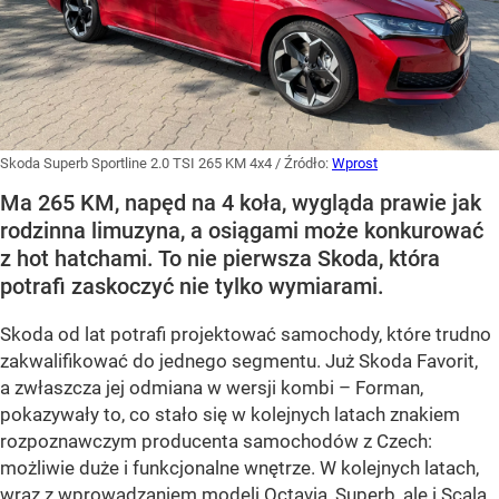
Skoda Superb Sportline 2.0 TSI 265 KM 4x4
/ Źródło:
Wprost
Ma 265 KM, napęd na 4 koła, wygląda prawie jak
rodzinna limuzyna, a osiągami może konkurować
z hot hatchami. To nie pierwsza Skoda, która
potrafi zaskoczyć nie tylko wymiarami.
Skoda od lat potrafi projektować samochody, które trudno
zakwalifikować do jednego segmentu. Już Skoda Favorit,
a zwłaszcza jej odmiana w wersji kombi – Forman,
pokazywały to, co stało się w kolejnych latach znakiem
rozpoznawczym producenta samochodów z Czech:
możliwie duże i funkcjonalne wnętrze. W kolejnych latach,
wraz z wprowadzaniem modeli Octavia, Superb, ale i Scala,