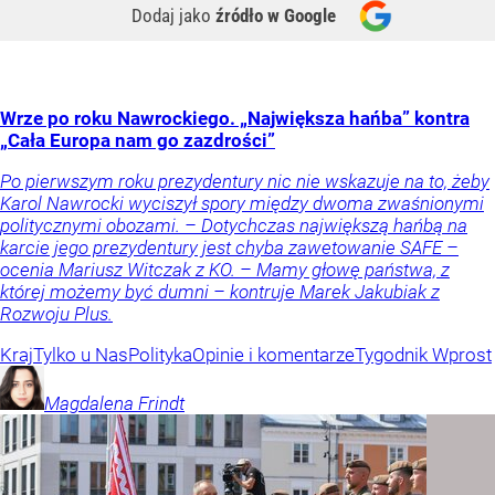
Dodaj jako
źródło w Google
Wrze po roku Nawrockiego. „Największa hańba” kontra
„Cała Europa nam go zazdrości”
Po pierwszym roku prezydentury nic nie wskazuje na to, żeby
Karol Nawrocki wyciszył spory między dwoma zwaśnionymi
politycznymi obozami. – Dotychczas największą hańbą na
karcie jego prezydentury jest chyba zawetowanie SAFE –
ocenia Mariusz Witczak z KO. – Mamy głowę państwa, z
której możemy być dumni – kontruje Marek Jakubiak z
Rozwoju Plus.
Kraj
Tylko u Nas
Polityka
Opinie i komentarze
Tygodnik Wprost
Magdalena
Frindt