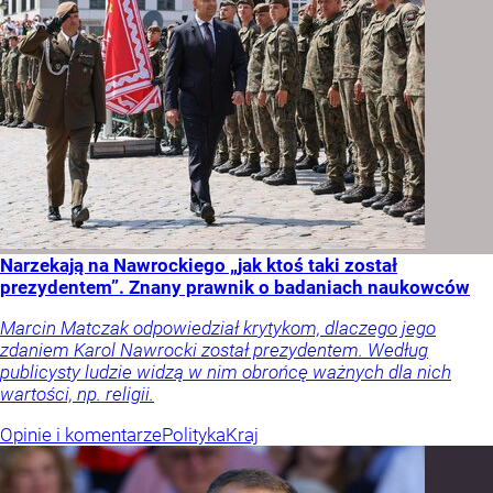
Narzekają na Nawrockiego „jak ktoś taki został
prezydentem”. Znany prawnik o badaniach naukowców
Marcin Matczak odpowiedział krytykom, dlaczego jego
zdaniem Karol Nawrocki został prezydentem. Według
publicysty ludzie widzą w nim obrońcę ważnych dla nich
wartości, np. religii.
Opinie i komentarze
Polityka
Kraj