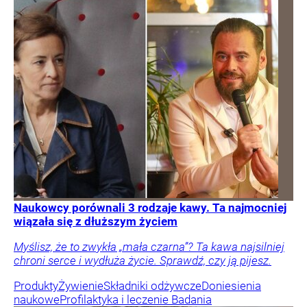
Naukowcy porównali 3 rodzaje kawy. Ta najmocniej
wiązała się z dłuższym życiem
Myślisz, że to zwykła „mała czarna”? Ta kawa najsilniej
chroni serce i wydłuża życie. Sprawdź, czy ją pijesz.
Produkty
Żywienie
Składniki odżywcze
Doniesienia
naukowe
Profilaktyka i leczenie
Badania