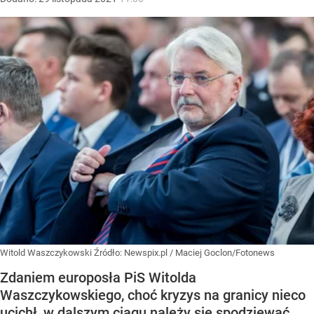
Witold Waszczykowski
Źródło:
Newspix.pl
/
Maciej Goclon/Fotonews
Zdaniem europosła PiS Witolda
Waszczykowskiego, choć kryzys na granicy nieco
ucichł, w dalszym ciągu należy się spodziewać