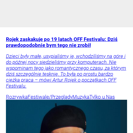
Rojek zaskakuje po 19 latach OFF Festivalu: Dziś
prawdopodobnie bym tego nie zrobił
Dzieci były małe, usypialiśmy je, wchodziliśmy na górę i
do późnej nocy siedzieliśmy przy komputerach. Nie
wspominam tego jako romantycznego czasu, za którym
dziś szczególnie tęsknię. To była po prostu bardzo
ciężka praca – mówi Artur Rojek o początkach OFF
Festivalu.
Rozrywka
Festiwale/Przeglądy
Muzyka
Tylko u Nas