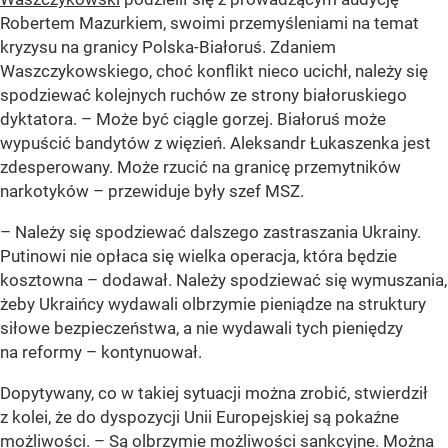
Robertem Mazurkiem, swoimi przemyśleniami na temat
kryzysu na granicy Polska-Białoruś. Zdaniem
Waszczykowskiego, choć konflikt nieco ucichł, należy się
spodziewać kolejnych ruchów ze strony białoruskiego
dyktatora. – Może być ciągle gorzej. Białoruś może
wypuścić bandytów z więzień. Aleksandr Łukaszenka jest
zdesperowany. Może rzucić na granicę przemytników
narkotyków – przewiduje były szef MSZ.
– Należy się spodziewać dalszego zastraszania Ukrainy.
Putinowi nie opłaca się wielka operacja, która będzie
kosztowna – dodawał. Należy spodziewać się wymuszania,
żeby Ukraińcy wydawali olbrzymie pieniądze na struktury
siłowe bezpieczeństwa, a nie wydawali tych pieniędzy
na reformy – kontynuował.
Dopytywany, co w takiej sytuacji można zrobić, stwierdził
z kolei, że do dyspozycji Unii Europejskiej są pokaźne
możliwości. – Są olbrzymie możliwości sankcyjne. Można