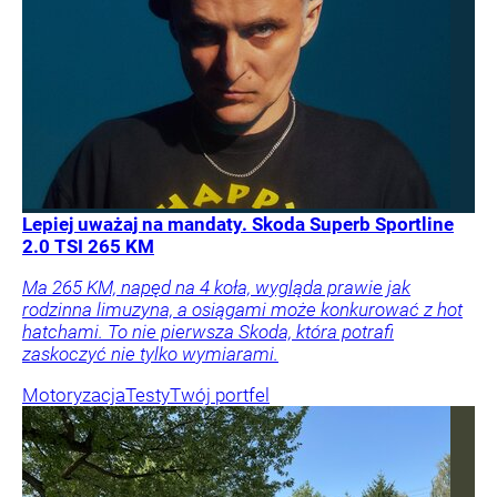
Lepiej uważaj na mandaty. Skoda Superb Sportline
2.0 TSI 265 KM
Ma 265 KM, napęd na 4 koła, wygląda prawie jak
rodzinna limuzyna, a osiągami może konkurować z hot
hatchami. To nie pierwsza Skoda, która potrafi
zaskoczyć nie tylko wymiarami.
Motoryzacja
Testy
Twój portfel