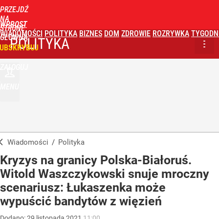
PRZEJDŹ
NA
WPROST
STRONĘ
WIADOMOŚCI
POLITYKA
BIZNES
DOM
ZDROWIE
ROZRYWKA
TYGODN
GŁÓWNĄ
POLITYKA
UBSKRYBUJ
ZALOGUJ
MENU
Wiadomości
/
Polityka
Kryzys na granicy Polska-Białoruś.
Witold Waszczykowski snuje mroczny
scenariusz: Łukaszenka może
wypuścić bandytów z więzień
Dodano:
29
listopada
2021
11:00