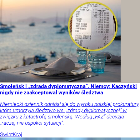
Smoleńsk i „zdrada dyplomatyczna”. Niemcy: Kaczyński
nigdy nie zaakceptował wyników śledztwa
Niemiecki dziennik odniósł się do wyroku polskiej prokuratury,
która umorzyła śledztwo ws. „zdrady dyplomatycznej” w
związku z katastrofą smoleńską. Według „FAZ” decyzja
„raczej nie uspokoi sytuacji”.
Świat
Kraj