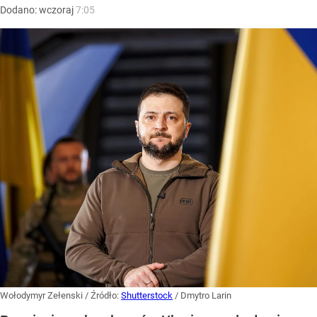
Dodano:
wczoraj
7:05
Wołodymyr Zełenski
/ Źródło:
Shutterstock
/
Dmytro Larin