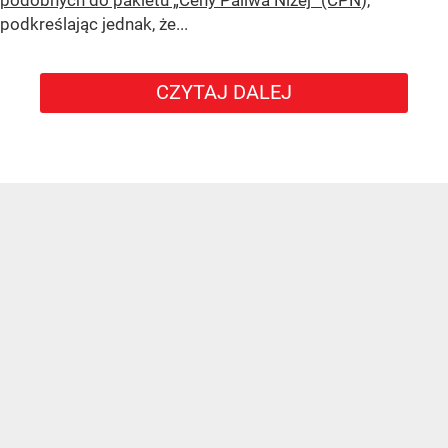
podobnych do pakietu „Ceny Paliwa Niżej” (CPN
),
podkreślając jednak, że...
CZYTAJ DALEJ