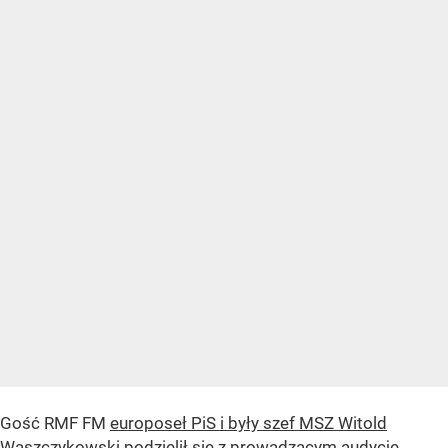
Gość RMF FM
europoseł PiS i były szef MSZ Witold
Waszczykowski
podzielił się z prowadzącym audycję