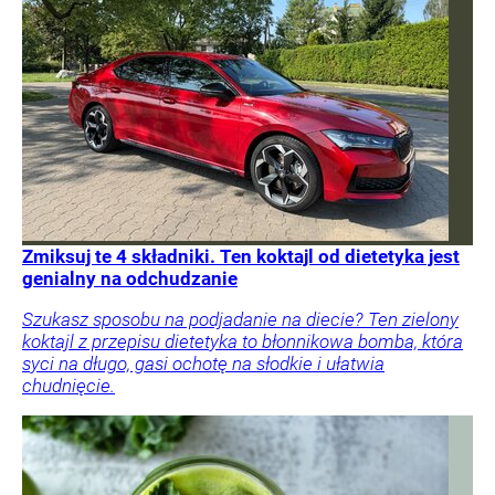
Zmiksuj te 4 składniki. Ten koktajl od dietetyka jest
genialny na odchudzanie
Szukasz sposobu na podjadanie na diecie? Ten zielony
koktajl z przepisu dietetyka to błonnikowa bomba, która
syci na długo, gasi ochotę na słodkie i ułatwia
chudnięcie.