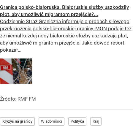
Granica polsko-białoruska. Białoruskie służby uszkodziły
płot, aby umożliwić migrantom przejście?...
Codziennie Straż Graniczna informuje o próbach siłowego
przekroczenia polsko-białoruskiej granicy. MON podaje też,
że niemal każdej nocy białoruskie służby uszkadzają płot,
aby umożliwić migrantom przejście. Jako dowód resort
pokazał...
Źródło:
RMF FM
Kryzys na granicy
Wiadomości
Polityka
Kraj