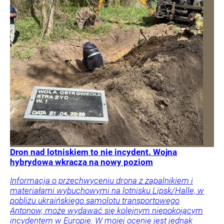
Dron nad lotniskiem to nie incydent. Wojna
hybrydowa wkracza na nowy poziom
Informacja o przechwyceniu drona z zapalnikiem i
materiałami wybuchowymi na lotnisku Lipsk/Halle, w
pobliżu ukraińskiego samolotu transportowego
Antonow, może wydawać się kolejnym niepokojącym
incydentem w Europie. W mojej ocenie jest jednak