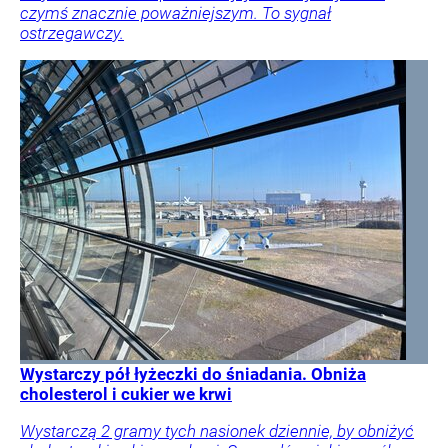
czymś znacznie poważniejszym. To sygnał
ostrzegawczy.
Wystarczy pół łyżeczki do śniadania. Obniża
cholesterol i cukier we krwi
Wystarczą 2 gramy tych nasionek dziennie, by obniżyć