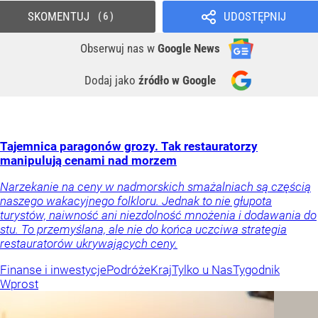
SKOMENTUJ
UDOSTĘPNIJ
6
Obserwuj nas
w
Google News
Dodaj jako
źródło w Google
Tajemnica paragonów grozy. Tak restauratorzy
manipulują cenami nad morzem
Narzekanie na ceny w nadmorskich smażalniach są częścią
naszego wakacyjnego folkloru. Jednak to nie głupota
turystów, naiwność ani niezdolność mnożenia i dodawania do
stu. To przemyślana, ale nie do końca uczciwa strategia
restauratorów ukrywających ceny.
Finanse i inwestycje
Podróże
Kraj
Tylko u Nas
Tygodnik
Wprost