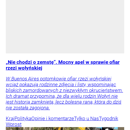
„Nie chodzi o zemstę”. Mocny apel w sprawie ofiar
rzezi wołyńskiej
W Buenos Aires potomkowie ofiar rzezi wołyńskiej
wciąż pokazują rodzinne zdjęcia i listy, wspominając
bliskich zamordowanych z niezwykłym okrucieństwem.
Ich dramat przypomina, że dla wielu rodzin Wołyń nie
jest historią zamkniętą, lecz bolesną raną, która do dziś
nie została zagojona.
Kraj
Polityka
Opinie i komentarze
Tylko u Nas
Tygodnik
Wprost