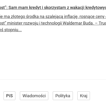
st”: Sam mam kredyt i skorzystam z wakacji kredytowy
ie ma złotego środka na szalejącą inflację, rosnące ceny
ost” minister rozwoju i technologii Waldemar Buda. – Tru
ś stopniu...
PiS
Wiadomości
Polityka
Kraj