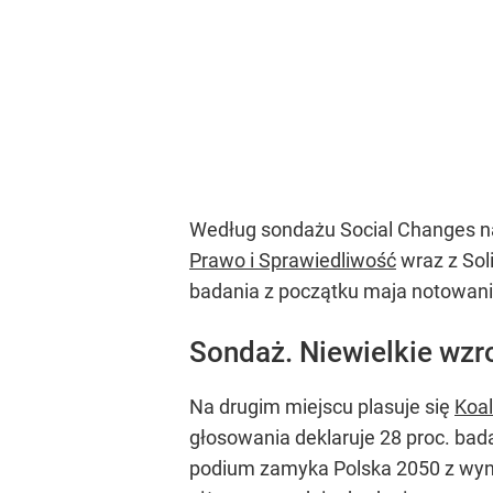
Według sondażu Social Changes na
Prawo i Sprawiedliwość
wraz z Sol
badania z początku maja notowani
Sondaż. Niewielkie wzro
Na drugim miejscu plasuje się
Koal
głosowania deklaruje 28 proc. bad
podium zamyka Polska 2050 z wyni