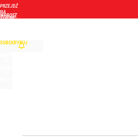
PRZEJDŹ
Udostępnij
4
Skomentuj
NA
WPROST
STRONĘ
GŁÓWNĄ
WIADOMOŚCI
POLITYKA
BIZNES
DOM
ZDROWIE
ROZRYWKA
TYGOD
Rzeczniczka MSZ Rosji ostro o słowach Nawrockie
SUBSKRYBUJ
1
ZALOGUJ
To jeszcze nie koniec. Do Polski wrócą tropikalne
SZUKAJ
MENU
dodaj
„Nie chodzi o zemstę”. Mocny apel w sprawie ofiar 
dodaj