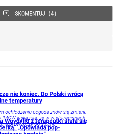
SKOMENTUJ
4
cze nie koniec. Do Polski wrócą
alne temperatury
im ochłodzeniu pogoda znów się zmieni.
 IMGW wskazują, że w wielu regionach
 Woydyłło z terapeutki stała się
ura przekroczy 30 stopni.
ncerką. „Opowiada pop-
logiczne brednie”