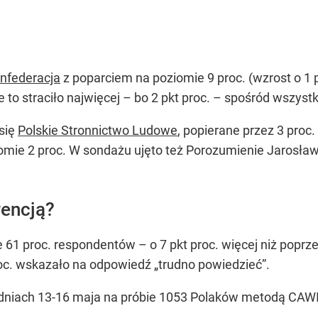
nfederacja
z poparciem na poziomie 9 proc. (wzrost o 1 pk
to straciło najwięcej – bo 2 pkt proc. – spośród wszys
się
Polskie Stronnictwo Ludowe
, popierane przez 3 proc
omie 2 proc. W sondażu ujęto też Porozumienie Jarosł
wencją?
 61 proc. respondentów – o 7 pkt proc. więcej niż poprze
roc. wskazało na odpowiedź „trudno powiedzieć”.
dniach 13-16 maja na próbie 1053 Polaków metodą CAWI