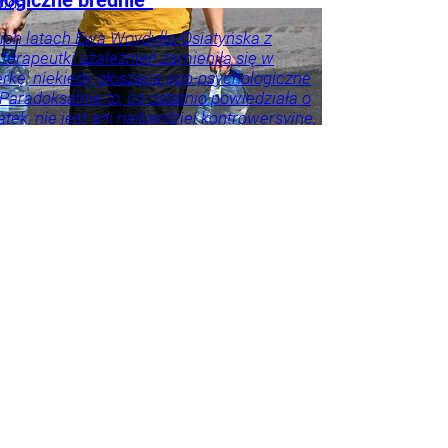
oda
ich latach Ewa Woydyłło-Osiatyńska z
 terapeutki uzależnień zamieniła się w
erkę, niekiedy głoszącą pop-psychologiczne
 Paradoksalnie to, co ostatnio powiedziała o
tek, nie jest ani najbardziej kontrowersyjne,
roźniejsze. Problem w tym, że wszyscy
 że tego nie widzą.
ie
Psychologia
Tylko
godnik