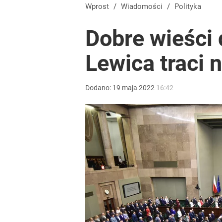
Gorąco w Tatrach, turyści w szoku. Musiała interw
Wprost
/
Wiadomości
/
Polityka
Dobre wieści 
2
Lewica traci 
Tego sondażu premier nie może zlekceważyć. Pol
Dodano:
19
maja
2022
16:42
8
Makabryczne odkrycie grzybiarzy. Służby potwierd
dodaj