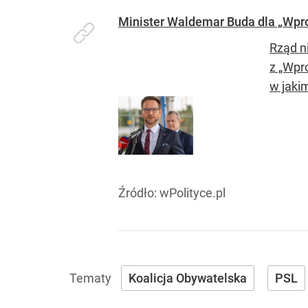
Minister Waldemar Buda dla „Wpro
Rząd n
z „Wpr
w jakim
Źródło:
wPolityce.pl
Koalicja Obywatelska
PSL