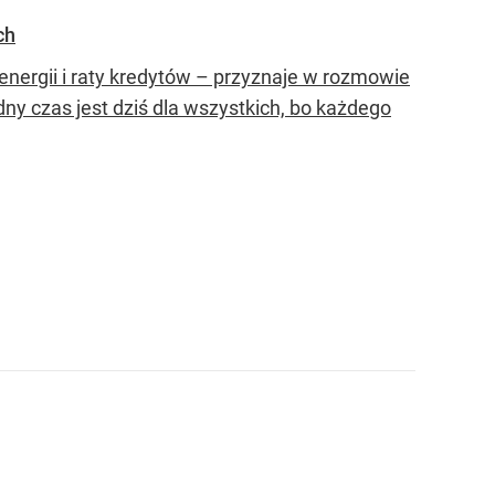
ch
 energii i raty kredytów – przyznaje w rozmowie
dny czas jest dziś dla wszystkich, bo każdego