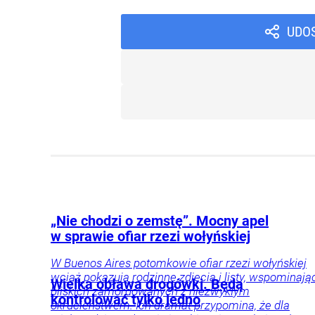
UDO
„Nie chodzi o zemstę”. Mocny apel
w sprawie ofiar rzezi wołyńskiej
W Buenos Aires potomkowie ofiar rzezi wołyńskiej
wciąż pokazują rodzinne zdjęcia i listy, wspominają
Wielka obława drogówki. Będą
bliskich zamordowanych z niezwykłym
kontrolować tylko jedno
okrucieństwem. Ich dramat przypomina, że dla