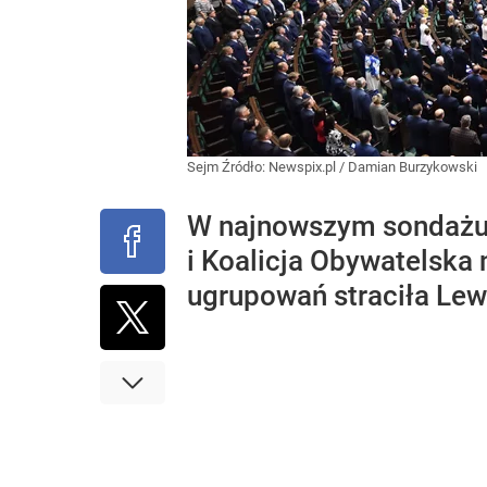
Sejm
Źródło:
Newspix.pl
/
Damian Burzykowski
W najnowszym sondażu S
i Koalicja Obywatelska 
ugrupowań straciła Lew