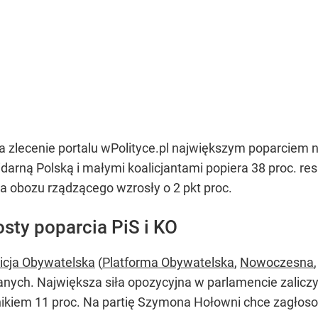
 zlecenie portalu wPolityce.pl największym poparciem n
idarną Polską i małymi koalicjantami popiera 38 proc. 
a obozu rządzącego wzrosły o 2 pkt proc.
sty poparcia PiS i KO
icja Obywatelska
(
Platforma Obywatelska
,
Nowoczesna
anych. Największa siła opozycyjna w parlamencie zalicz
kiem 11 proc. Na partię Szymona Hołowni chce zagłoso