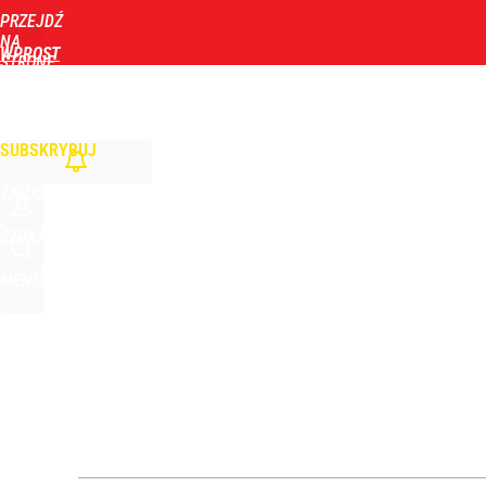
PRZEJDŹ
Udostępnij
0
Skomentuj
NA
WPROST
STRONĘ
GŁÓWNĄ
WIADOMOŚCI
POLITYKA
BIZNES
DOM
ZDROWIE
ROZRYWKA
TYGOD
Ekspert z mocnym porównaniem po wystąpieniu Naw
SUBSKRYBUJ
dodaj
ZALOGUJ
Wrze po roku Nawrockiego. „Największa hańba” ko
SZUKAJ
MENU
16
Polacy ocenili Nawrockiego. Posypały się „jedynki”
dodaj