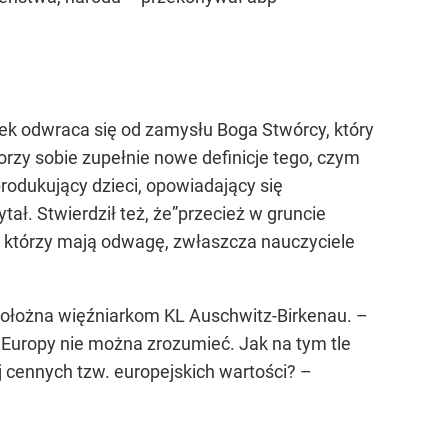
wiek odwraca się od zamysłu Boga Stwórcy, który
orzy sobie zupełnie nowe definicje tego, czym
produkujący dzieci, opowiadający się
ał. Stwierdził też, że”przecież w gruncie
m, którzy mają odwagę, zwłaszcza nauczyciele
 położna więźniarkom KL Auschwitz-Birkenau. –
o Europy nie można zrozumieć. Jak na tym tle
ej cennych tzw. europejskich wartości? –