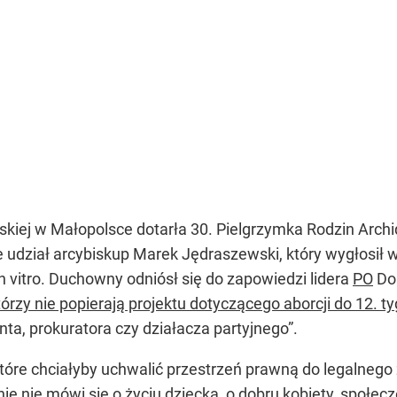
kiej w Małopolsce dotarła 30. Pielgrzymka Rodzin Archidi
że udział arcybiskup Marek Jędraszewski, który wygłosił
in vitro. Duchowny odniósł się do zapowiedzi lidera
PO
Don
tórzy nie popierają projektu dotyczącego aborcji do 12. t
janta, prokuratora czy działacza partyjnego”.
które chciałyby uchwalić przestrzeń prawną do legalnego 
tnie nie mówi się o życiu dziecka, o dobru kobiety, społ