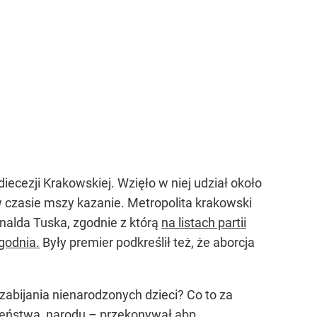
ecezji Krakowskiej. Wzięło w niej udział około
 w czasie mszy kazanie. Metropolita krakowski
alda Tuska, zgodnie z którą
na listach partii
ygodnia.
Były premier podkreślił też, że aborcja
zabijania nienarodzonych dzieci? Co to za
eczeństwa, narodu – przekonywał abp