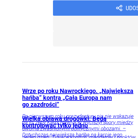
UDO
Wrze po roku Nawrockiego. „Największa
hańba” kontra „Cała Europa nam
go zazdrości”
Po pierwszym roku prezydentury nic nie wskazuje
Wielka obława drogówki. Będą
na to, żeby Karol Nawrocki wyciszył spory między
kontrolować tylko jedno
dwoma zwaśnionymi politycznymi obozami. –
Dotychczas największą hańbą na karcie jego
Jeden dzień. Tysiące kontroli, mandatów i punktów