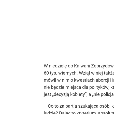
W niedzielę do Kalwarii Zebrzydows
60 tys. wiernych. Wziął w niej tak
mówił w nim o kwestiach aborcji i 
nie będzie miejsca dla polityków, k
jest „decyzją kobiety”, a „nie polic
– Co to za partia szukająca osób, 
ludzie? Dając to kryterium, absolu