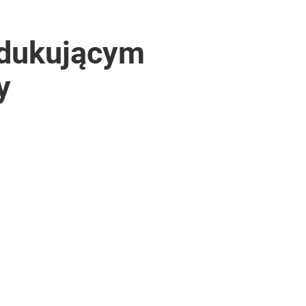
odukującym
y