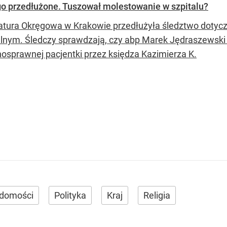
o przedłużone. Tuszował molestowanie w szpitalu?
atura Okręgowa w Krakowie przedłużyła śledztwo dotyc
lnym. Śledczy sprawdzają, czy abp Marek Jędraszewsk
nosprawnej pacjentki przez księdza Kazimierza K.
domości
Polityka
Kraj
Religia