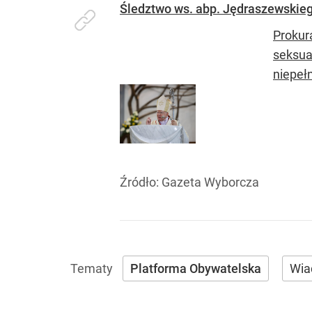
Śledztwo ws. abp. Jędraszewskieg
Prokur
seksua
niepeł
Źródło:
Gazeta Wyborcza
Platforma Obywatelska
Wia