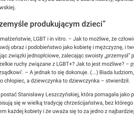
wskiej.
rzemyśle produkującym dzieci”
małżeństwie, LGBT i in vitro. – Jak to możliwe, że czło
swój obraz i podobieństwo jako kobietę i mężczyznę, i tw
jąc związki jednopłciowe, zalecając swoisty „przemysł” 
elkie ruchy związane z LGBT+? Jak to jest możliwe? – pyt
ądkowi'. – A jednak to się dokonuje. (...) Biada ludzio
o chłopiec, a dziewczynka to dziewczynka – stwierdził.
ż postać Stanisławy Leszczyńskiej, która pomagała jako
isują się w wielką tradycję chrześcijaństwa, bez któreg
em każdej kobiety i że uważa się to za jedno z najbardzi