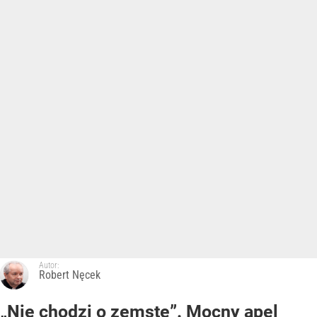
Autor:
Robert Nęcek
„Nie chodzi o zemstę”. Mocny apel