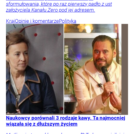
sformułowania, które po raz pierwszy padło z ust
założyciela Kanału Zero pod jej adresem.
Kraj
Opinie i komentarze
Polityka
Naukowcy porównali 3 rodzaje kawy. Ta najmocniej
wiązała się z dłuższym życiem