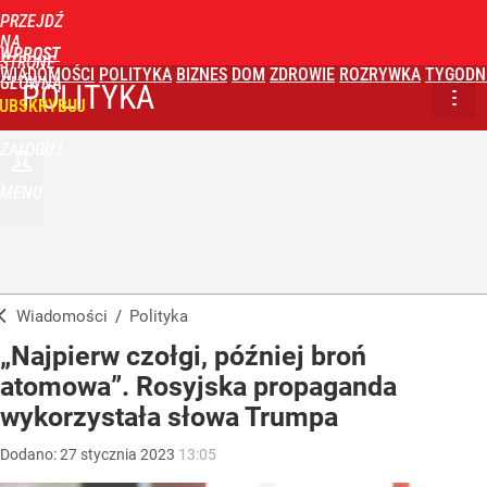
PRZEJDŹ
NA
WPROST
STRONĘ
WIADOMOŚCI
POLITYKA
BIZNES
DOM
ZDROWIE
ROZRYWKA
TYGODN
GŁÓWNĄ
POLITYKA
UBSKRYBUJ
ZALOGUJ
MENU
Wiadomości
/
Polityka
„Najpierw czołgi, później broń
atomowa”. Rosyjska propaganda
wykorzystała słowa Trumpa
Dodano:
27
stycznia
2023
13:05