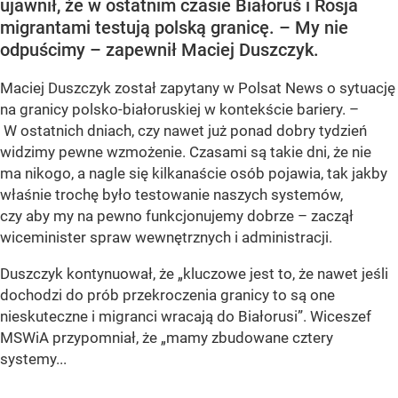
ujawnił, że w ostatnim czasie Białoruś i Rosja
migrantami testują polską granicę. – My nie
odpuścimy – zapewnił Maciej Duszczyk.
Maciej Duszczyk został zapytany w Polsat News o sytuację
na granicy polsko-białoruskiej w kontekście bariery. –
W ostatnich dniach, czy nawet już ponad dobry tydzień
widzimy pewne wzmożenie. Czasami są takie dni, że nie
ma nikogo, a nagle się kilkanaście osób pojawia, tak jakby
właśnie trochę było testowanie naszych systemów,
czy aby my na pewno funkcjonujemy dobrze – zaczął
wiceminister spraw wewnętrznych i administracji.
Duszczyk kontynuował, że „kluczowe jest to, że nawet jeśli
dochodzi do prób przekroczenia granicy to są one
nieskuteczne i migranci wracają do Białorusi”. Wiceszef
MSWiA przypomniał, że „mamy zbudowane cztery
systemy...