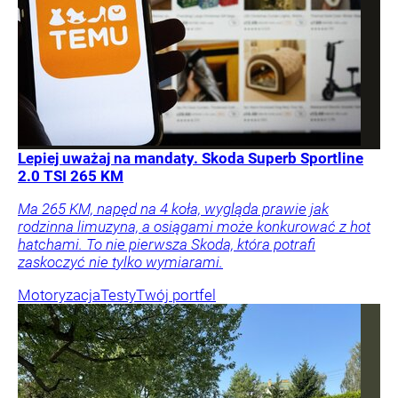
Lepiej uważaj na mandaty. Skoda Superb Sportline
2.0 TSI 265 KM
Ma 265 KM, napęd na 4 koła, wygląda prawie jak
rodzinna limuzyna, a osiągami może konkurować z hot
hatchami. To nie pierwsza Skoda, która potrafi
zaskoczyć nie tylko wymiarami.
Motoryzacja
Testy
Twój portfel