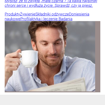
Myślisz, że to zwykła „mała czarna”? Ta kawa najsilniej
chroni serce i wydłuża życie. Sprawdź, czy ją pijesz.
Produkty
Żywienie
Składniki odżywcze
Doniesienia
naukowe
Profilaktyka i leczenie
Badania