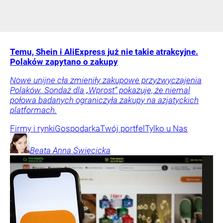
Temu, Shein i AliExpress już nie takie atrakcyjne.
Polaków zapytano o zakupy
Nowe unijne cła zmieniły zakupowe przyzwyczajenia
Polaków. Sondaż dla „Wprost” pokazuje, że niemal
połowa badanych ograniczyła zakupy na azjatyckich
platformach.
Firmy i rynki
Gospodarka
Twój portfel
Tylko u Nas
Beata Anna
Święcicka