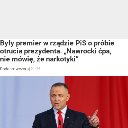
Były premier w rządzie PiS o próbie
otrucia prezydenta. „Nawrocki ćpa,
nie mówię, że narkotyki”
Dodano:
wczoraj
21:26