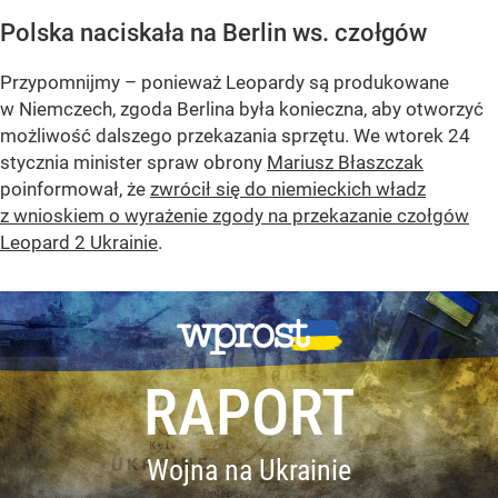
Polska naciskała na Berlin ws. czołgów
Przypomnijmy – ponieważ Leopardy są produkowane
w Niemczech, zgoda Berlina była konieczna, aby otworzyć
możliwość dalszego przekazania sprzętu. We wtorek 24
stycznia minister spraw obrony
Mariusz Błaszczak
poinformował, że
zwrócił się do niemieckich władz
z wnioskiem o wyrażenie zgody na przekazanie czołgów
Leopard 2 Ukrainie
.
RAPORT
Wojna na Ukrainie