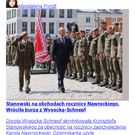
Magdalena
Frindt
Stanowski na obchodach rocznicy Nawrockiego.
Wróciła burza z Wysocką-Schnepf
Dorota Wysocka-Schnepf skrytykowała Krzysztofa
Stanowskiego za obecność na rocznicy zaprzysiężenia
Karola Nawrockiego. Dziennikarka użyła