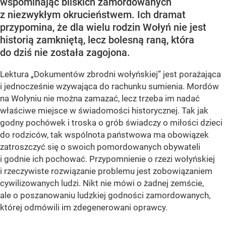
wspominając bliskich zamordowanych
z niezwykłym okrucieństwem. Ich dramat
przypomina, że dla wielu rodzin Wołyń nie jest
historią zamkniętą, lecz bolesną raną, która
do dziś nie została zagojona.
Lektura „Dokumentów zbrodni wołyńskiej” jest porażająca
i jednocześnie wzywająca do rachunku sumienia. Mordów
na Wołyniu nie można zamazać, lecz trzeba im nadać
właściwe miejsce w świadomości historycznej. Tak jak
godny pochówek i troska o grób świadczy o miłości dzieci
do rodziców, tak wspólnota państwowa ma obowiązek
zatroszczyć się o swoich pomordowanych obywateli
i godnie ich pochować. Przypomnienie o rzezi wołyńskiej
i rzeczywiste rozwiązanie problemu jest zobowiązaniem
cywilizowanych ludzi. Nikt nie mówi o żadnej zemście,
ale o poszanowaniu ludzkiej godności zamordowanych,
której odmówili im zdegenerowani oprawcy.