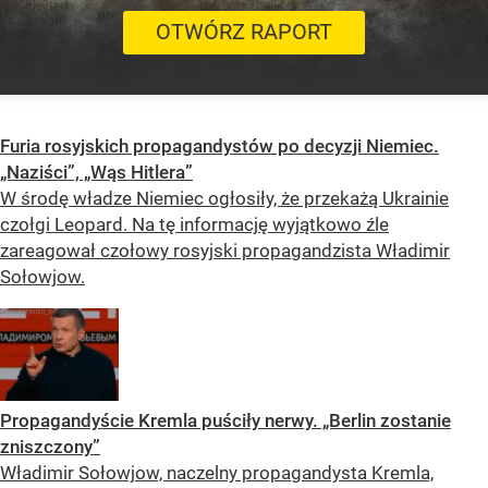
OTWÓRZ RAPORT
Furia rosyjskich propagandystów po decyzji Niemiec.
„Naziści”, „Wąs Hitlera”
W środę władze Niemiec ogłosiły, że przekażą Ukrainie
czołgi Leopard. Na tę informację wyjątkowo źle
zareagował czołowy rosyjski propagandzista Władimir
Sołowjow.
Propagandyście Kremla puściły nerwy. „Berlin zostanie
zniszczony”
Władimir Sołowjow, naczelny propagandysta Kremla,