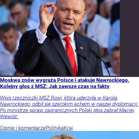
Moskwa znów wygraża Polsce i atakuje Nawrockiego.
Kolejny głos z MSZ: Jak zawsze czas na fakty
Wpis rzeczniczki MSZ Rosji, która uderzyła w Karola
Nawrockiego, odbił się szerokim echem w naszej dyplomacji.
Po ministrze spraw zagranicznych Polski głos zabrał Maciej
Wewiór.
Opinie i komentarze
Polityka
Kraj