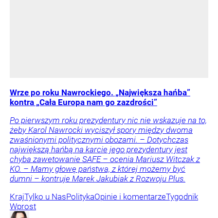
Wrze po roku Nawrockiego. „Największa hańba”
kontra „Cała Europa nam go zazdrości”
Po pierwszym roku prezydentury nic nie wskazuje na to,
żeby Karol Nawrocki wyciszył spory między dwoma
zwaśnionymi politycznymi obozami. – Dotychczas
największą hańbą na karcie jego prezydentury jest
chyba zawetowanie SAFE – ocenia Mariusz Witczak z
KO. – Mamy głowę państwa, z której możemy być
dumni – kontruje Marek Jakubiak z Rozwoju Plus.
Kraj
Tylko u Nas
Polityka
Opinie i komentarze
Tygodnik
Wprost