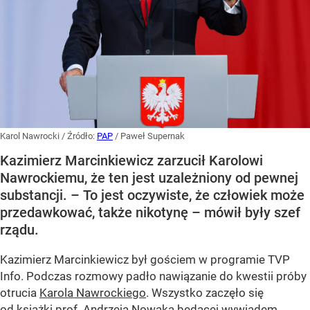
Karol Nawrocki
/ Źródło:
PAP
/
Paweł Supernak
Kazimierz Marcinkiewicz zarzucił Karolowi
Nawrockiemu, że ten jest uzależniony od pewnej
substancji. – To jest oczywiste, że człowiek może
przedawkować, także nikotynę – mówił były szef
rządu.
Kazimierz Marcinkiewicz był gościem w programie TVP
Info. Podczas rozmowy padło nawiązanie do kwestii próby
otrucia
Karola Nawrockiego
. Wszystko zaczęło się
od książki prof. Andrzeja Nowaka będącej wywiadem