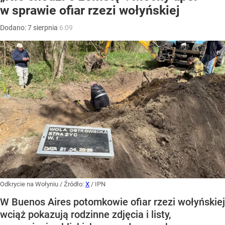
w sprawie ofiar rzezi wołyńskiej
Dodano:
7
sierpnia
6:09
Odkrycie na Wołyniu
/ Źródło:
X
/
IPN
W Buenos Aires potomkowie ofiar rzezi wołyńskiej
wciąż pokazują rodzinne zdjęcia i listy,