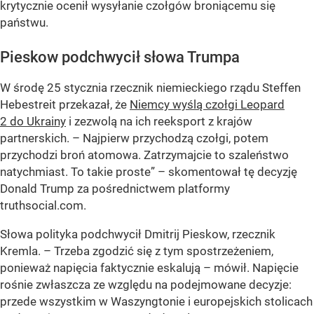
krytycznie ocenił wysyłanie czołgów broniącemu się
państwu.
Pieskow podchwycił słowa Trumpa
W środę 25 stycznia rzecznik niemieckiego rządu Steffen
Hebestreit przekazał, że
Niemcy wyślą czołgi Leopard
2 do Ukrainy
i zezwolą na ich reeksport z krajów
partnerskich. – Najpierw przychodzą czołgi, potem
przychodzi broń atomowa. Zatrzymajcie to szaleństwo
natychmiast. To takie proste” – skomentował tę decyzję
Donald Trump za pośrednictwem platformy
truthsocial.com.
Słowa polityka podchwycił Dmitrij Pieskow, rzecznik
Kremla. – Trzeba zgodzić się z tym spostrzeżeniem,
ponieważ napięcia faktycznie eskalują – mówił. Napięcie
rośnie zwłaszcza ze względu na podejmowane decyzje:
przede wszystkim w Waszyngtonie i europejskich stolicach