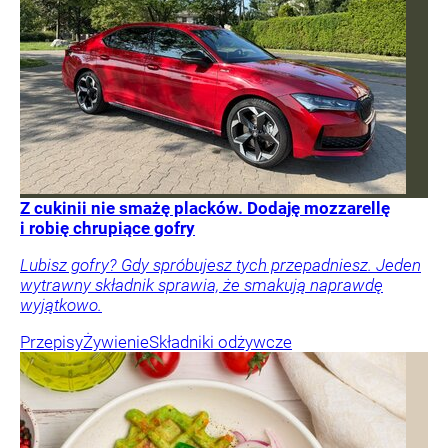
Z cukinii nie smażę placków. Dodaję mozzarellę
i robię chrupiące gofry
Lubisz gofry? Gdy spróbujesz tych przepadniesz. Jeden
wytrawny składnik sprawia, że smakują naprawdę
wyjątkowo.
Przepisy
Żywienie
Składniki odżywcze