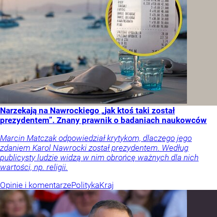
Narzekają na Nawrockiego „jak ktoś taki został
prezydentem”. Znany prawnik o badaniach naukowców
Marcin Matczak odpowiedział krytykom, dlaczego jego
zdaniem Karol Nawrocki został prezydentem. Według
publicysty ludzie widzą w nim obrońcę ważnych dla nich
wartości, np. religii.
Opinie i komentarze
Polityka
Kraj