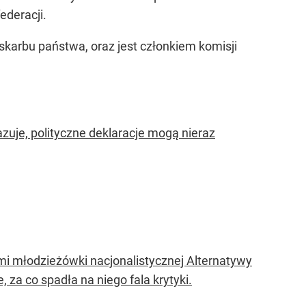
ederacji.
 skarbu państwa, oraz jest członkiem komisji
azuje, polityczne deklaracje mogą nieraz
mi młodzieżówki nacjonalistycznej Alternatywy
 za co spadła na niego fala krytyki.