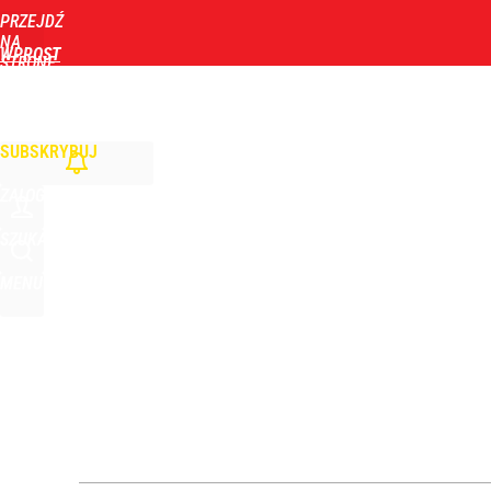
PRZEJDŹ
Udostępnij
0
Skomentuj
NA
WPROST
STRONĘ
GŁÓWNĄ
WIADOMOŚCI
POLITYKA
BIZNES
DOM
ZDROWIE
ROZRYWKA
TYGOD
SUBSKRYBUJ
ZALOGUJ
SZUKAJ
MENU