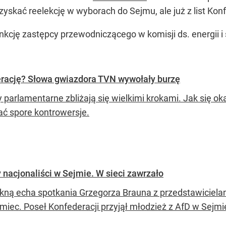
skać reelekcję w wyborach do Sejmu, ale już z list Konf
nkcję zastępcy przewodniczącego w komisji ds. energii i
rację? Słowa gwiazdora TVN wywołały burzę
 parlamentarne zbliżają się wielkimi krokami. Jak się ok
ć spore kontrowersje.
 nacjonaliści w Sejmie. W sieci zawrzało
lkną echa spotkania Grzegorza Brauna z przedstawiciela
miec. Poseł Konfederacji przyjął młodzież z AfD w Sejmie,