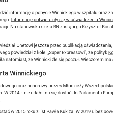
rdzić informację o pobycie Winnickiego w szpitalu oraz za
wego.
Informacje potwierdziły się w oświadczeniu Winnic
acji. Na stanowisku szefa RN zastąpi go Krzysztof Bosak
iedział Onetowi jeszcze przed publikacją oświadczenia, 
ego powiedział z kolei „Super Expressowi”, że polityk
Ko
iła natomiast, że Winnicki źle się poczuł. Wieczorem ma
erta Winnickiego
arodowego oraz honorowy prezes Młodzieży Wszechpolsk
zin. W 2014 r. nie udało mu się dostać do Parlamentu Eur
.
stać w 2015 roku z list
Pawła Kukiza
. W 2019 r. bez po