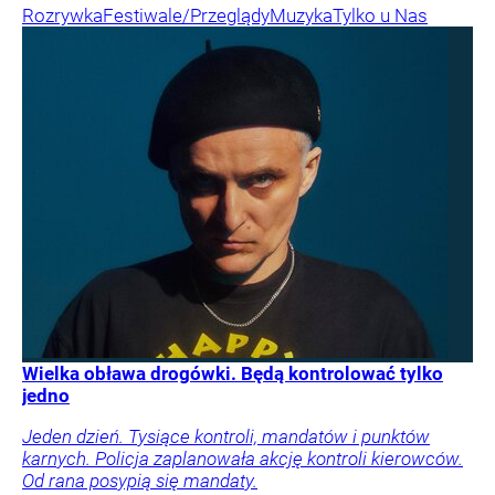
Rozrywka
Festiwale/Przeglądy
Muzyka
Tylko u Nas
Wielka obława drogówki. Będą kontrolować tylko
jedno
Jeden dzień. Tysiące kontroli, mandatów i punktów
karnych. Policja zaplanowała akcję kontroli kierowców.
Od rana posypią się mandaty.