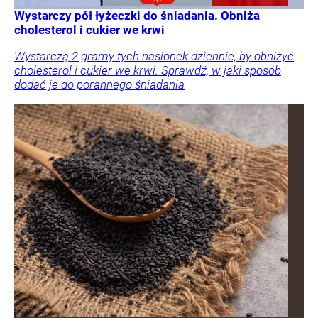
Wystarczy pół łyżeczki do śniadania. Obniża
cholesterol i cukier we krwi
Wystarczą 2 gramy tych nasionek dziennie, by obniżyć
cholesterol i cukier we krwi. Sprawdź, w jaki sposób
dodać je do porannego śniadania