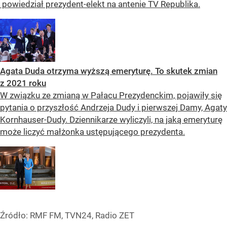
powiedział prezydent-elekt na antenie TV Republika.
Agata Duda otrzyma wyższą emeryturę. To skutek zmian
z 2021 roku
W związku ze zmianą w Pałacu Prezydenckim, pojawiły się
pytania o przyszłość Andrzeja Dudy i pierwszej Damy, Agaty
Kornhauser-Dudy. Dziennikarze wyliczyli, na jaką emeryturę
może liczyć małżonka ustępującego prezydenta.
Źródło:
RMF FM, TVN24, Radio ZET