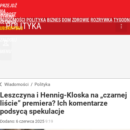
PRZEJDŹ
NA
WPROST
STRONĘ
WIADOMOŚCI
POLITYKA
BIZNES
DOM
ZDROWIE
ROZRYWKA
TYGODN
GŁÓWNĄ
POLITYKA
UBSKRYBUJ
ZALOGUJ
MENU
Wiadomości
/
Polityka
Leszczyna i Hennig-Kloska na „czarnej
liście” premiera? Ich komentarze
podsycą spekulacje
Dodano:
6
czerwca
2025
9:19