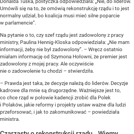
Donalda Tuska, polityczka odpowiedziała: „Nie, do liderów.
Umówili się na to, że omówią rekonstrukcję rządu i to jest
normalny udział, bo koalicja musi mieć silne poparcie
w parlamencie”.
Na pytanie o to, czy szef rządu jest zadowolony z pracy
ministry, Paulina Hennig-Kloska odpowiedziała: „Nie mam
informacji, żeby nie był zadowolony”. – Wręcz ostatnio
miałam informację od Szymona Hołowni, że premier jest
zadowolony z mojej pracy. Ale oczywiście
nie o zadowolenie tu chodzi – stwierdziła.
– Prawda jest taka, że decyzje należą do liderów. Decyzje
kadrowe dla mnie są drugorzędne. Ważniejsze jest to,
co chce rząd w połowie kadencji zrobić dla Polek
i Polaków, jakie reformy i projekty ustaw ważne dla ludzi
przeforsować, i jak to zakomunikować – powiedziała
ministra.
Czarzasty o rekonstrukcji rządu. „Wiemy,