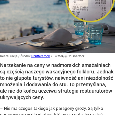
Restauracja
/ Źródło:
Shutterstock
/
Twitter/@ChLiberator
Narzekanie na ceny w nadmorskich smażalniach
są częścią naszego wakacyjnego folkloru. Jednak
to nie głupota turystów, naiwność ani niezdolność
mnożenia i dodawania do stu. To przemyślana,
ale nie do końca uczciwa strategia restauratorów
ukrywających ceny.
– Nie ma czegoś takiego jak paragony grozy. Są tylko
paragony grozy dla idiotów, którzy nie potrafią czytać.