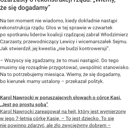
że się dogadamy”
Na ten moment nie wiadomo, kiedy dokładnie nastąpi
rekonstrukcja rządu. Głos w tej sprawie w czwartek
po spotkaniu liderów koalicji rządzącej zabrał Włodzimierz
Czarzasty, przewodniczący Lewicy i wicemarszałek Sejmu.
Jak stwierdził, jej kwestia „nie budzi kontrowersji”.
– Wszyscy się zgadzamy, że to musi nastąpić. Do tego
musimy się rozsądnie przygotować, uwspólnić stanowisko.
Na to potrzebujemy miesiąca. Wiemy, że się dogadamy,
bo kierunek mamy ustalony – przekazał polityk.
Karol Nawrocki w poruszających słowach o córce Kasi.
„Jest po prostu sobą”
Karol Nawrocki zareagował na hejt, który jest wymierzony
w jego 7-letnią córkę Kasię. – To jest dziecko. To się
nie powinno zdarzyć, ale zło zwyciężymy dobrem –