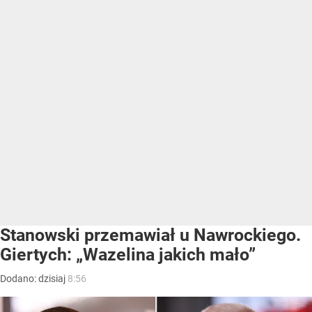
Stanowski przemawiał u Nawrockiego.
Giertych: „Wazelina jakich mało”
Dodano:
dzisiaj
8:56