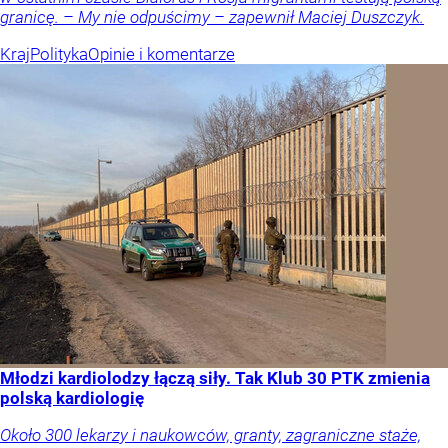
granicę. – My nie odpuścimy – zapewnił Maciej Duszczyk.
Kraj
Polityka
Opinie i komentarze
Młodzi kardiolodzy łączą siły. Tak Klub 30 PTK zmienia
polską kardiologię
Około 300 lekarzy i naukowców, granty, zagraniczne staże,