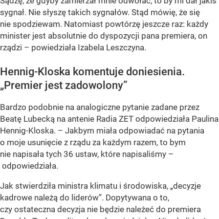
Sądzę, że gdyby zamierzał mnie odwołać, to by mi dał jakiś
sygnał. Nie słyszę takich sygnałów. Stąd mówię, że się
nie spodziewam. Natomiast powtórzę jeszcze raz: każdy
minister jest absolutnie do dyspozycji pana premiera, on
rządzi – powiedziała Izabela Leszczyna.
Hennig-Kloska komentuje doniesienia.
„Premier jest zadowolony”
Bardzo podobnie na analogiczne pytanie zadane przez
Beatę Lubecką na antenie Radia ZET odpowiedziała Paulina
Hennig-Kloska. – Jakbym miała odpowiadać na pytania
o moje usunięcie z rządu za każdym razem, to bym
nie napisała tych 36 ustaw, które napisaliśmy –
odpowiedziała.
Jak stwierdziła ministra klimatu i środowiska, „decyzje
kadrowe należą do liderów”. Dopytywana o to,
czy ostateczna decyzja nie będzie należeć do premiera