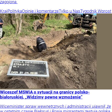
zagojona.
Kraj
Polityka
Opinie i komentarze
Tylko u Nas
Tygodnik Wprost
Wiceszef MSWiA o sytuacji na granicy polsko-
białoruskiej. „Widzimy pewne wzmożenie”
Wiceminister spraw wewnętrznych i administracji ujawnił, że
w ostatnim czasie Białoruś i Rosja migrantami testują polską