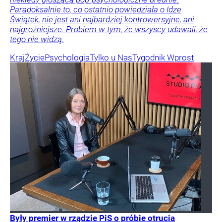
Paradoksalnie to, co ostatnio powiedziała o Idze
Świątek, nie jest ani najbardziej kontrowersyjne, ani
najgroźniejsze. Problem w tym, że wszyscy udawali, że
tego nie widzą.
Kraj
Życie
Psychologia
Tylko u Nas
Tygodnik Wprost
Były premier w rządzie PiS o próbie otrucia