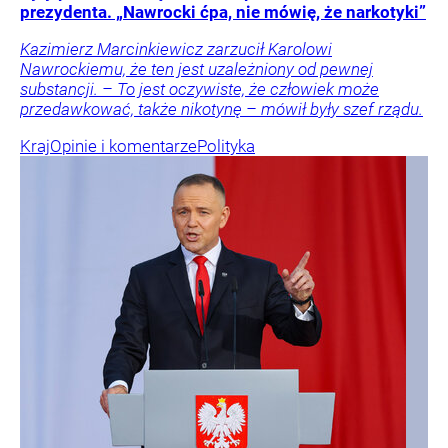
prezydenta. „Nawrocki ćpa, nie mówię, że narkotyki”
Kazimierz Marcinkiewicz zarzucił Karolowi
Nawrockiemu, że ten jest uzależniony od pewnej
substancji. – To jest oczywiste, że człowiek może
przedawkować, także nikotynę – mówił były szef rządu.
Kraj
Opinie i komentarze
Polityka