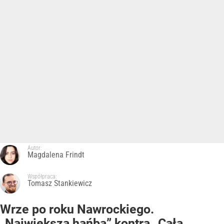
Autor:
Magdalena Frindt
Współpraca:
Tomasz Stankiewicz
Wrze po roku Nawrockiego.
„Największa hańba” kontra „Cała