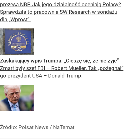
prezesa NBP. Jak jego działalność oceniają Polacy?
Sprawdziła to pracownia SW Research w sondażu
dla „Wprost".
Zaskakujący wpis Trumpa. „Cieszę się, że nie żyje”
Zmarł były szef FBI – Robert Mueller. Tak „pożegnał”
go prezydent USA – Donald Trump.
Źródło:
Polsat News / NaTemat