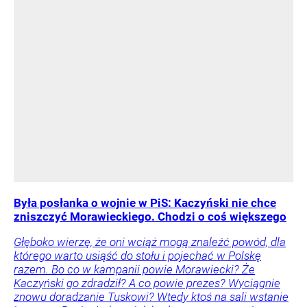
Była posłanka o wojnie w PiS: Kaczyński nie chce
zniszczyć Morawieckiego. Chodzi o coś większego
Głęboko wierzę, że oni wciąż mogą znaleźć powód, dla
którego warto usiąść do stołu i pojechać w Polskę
razem. Bo co w kampanii powie Morawiecki? Że
Kaczyński go zdradził? A co powie prezes? Wyciągnie
znowu doradzanie Tuskowi? Wtedy ktoś na sali wstanie