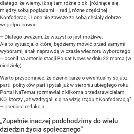
dlatego, że wiemy, iż są tam różne bloki [różniące się
między sobą poglądami – red.], różne części tej
Konfederacji. I one nie zawsze ze sobą chciały dobrze
współpracować.
– Dlatego uważam, że wszystko jest możliwe.
Ale to sytuacja, o której będziemy mówić przed samymi
wyborami, a tak naprawdę w czasie wieczoru wyborczego
– ocenił na antenie stacji Polsat News w dniu 22 marca (w
niedzielę).
Warto przypomnieć, że dziennikarze o ewentualny sojusz
partii polityków partii pytali już w sierpniu ubiegłego roku.
Portal NaTemat rozmawiał z kilkoma przedstawicielami
KO, którzy „aż wzdrygali się na wizję rządu z Konfederacją”
– oceniała redakcja.
„Zupełnie inaczej podchodzimy do wielu
dziedzin życia społecznego”