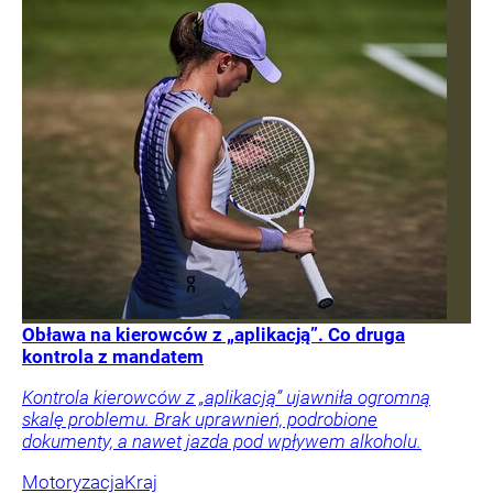
Obława na kierowców z „aplikacją”. Co druga
kontrola z mandatem
Kontrola kierowców z „aplikacją” ujawniła ogromną
skalę problemu. Brak uprawnień, podrobione
dokumenty, a nawet jazda pod wpływem alkoholu.
Motoryzacja
Kraj