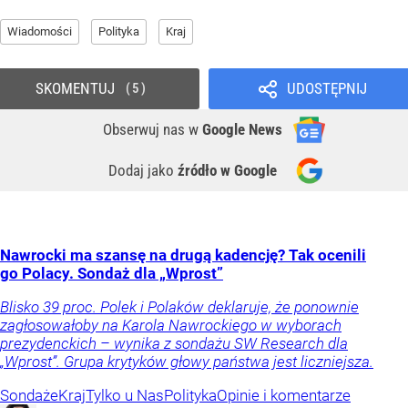
Wiadomości
Polityka
Kraj
SKOMENTUJ
UDOSTĘPNIJ
5
Obserwuj nas
w
Google News
Dodaj jako
źródło w Google
Nawrocki ma szansę na drugą kadencję? Tak ocenili
go Polacy. Sondaż dla „Wprost”
Blisko 39 proc. Polek i Polaków deklaruje, że ponownie
zagłosowałoby na Karola Nawrockiego w wyborach
prezydenckich – wynika z sondażu SW Research dla
„Wprost”. Grupa krytyków głowy państwa jest liczniejsza.
Sondaże
Kraj
Tylko u Nas
Polityka
Opinie i komentarze