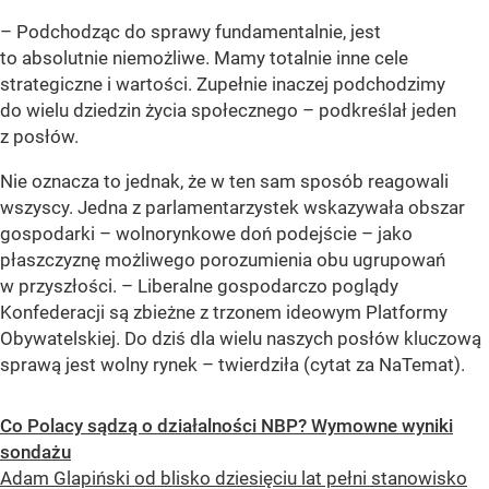
– Podchodząc do sprawy fundamentalnie, jest
to absolutnie niemożliwe. Mamy totalnie inne cele
strategiczne i wartości. Zupełnie inaczej podchodzimy
do wielu dziedzin życia społecznego – podkreślał jeden
z posłów.
Nie oznacza to jednak, że w ten sam sposób reagowali
wszyscy. Jedna z parlamentarzystek wskazywała obszar
gospodarki – wolnorynkowe doń podejście – jako
płaszczyznę możliwego porozumienia obu ugrupowań
w przyszłości. – Liberalne gospodarczo poglądy
Konfederacji są zbieżne z trzonem ideowym Platformy
Obywatelskiej. Do dziś dla wielu naszych posłów kluczową
sprawą jest wolny rynek – twierdziła (cytat za NaTemat).
Co Polacy sądzą o działalności NBP? Wymowne wyniki
sondażu
Adam Glapiński od blisko dziesięciu lat pełni stanowisko