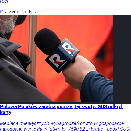
ruch.
Kraj
Życie
Polityka
Połowa Polaków zarabia poniżej tej kwoty. GUS odkrył
karty
Mediana miesięcznych wynagrodzeń brutto w gospodarce
narodowej wyniosła w lutym br. 7690,82 zł brutto - podał GUS.