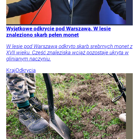
Wyjątkowe odkrycie pod Warszawą. W lesie
znaleziono skarb pełen monet
W lesie pod Warszawą odkryto skarb srebrnych monet z
XVII wieku. Część znaleziska wciąż pozostaje ukryta w
glinianym naczyniu.
Kraj
Odkrycia