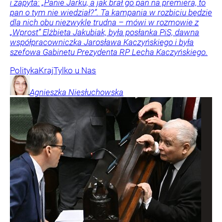
i zapyta: „Panie Jarku, a jak brał go pan na premiera, to
pan o tym nie wiedział?”. Ta kampania w rozbiciu będzie
dla nich obu niezwykle trudna – mówi w rozmowie z
„Wprost” Elżbieta Jakubiak, była posłanka PiS, dawna
współpracowniczka Jarosława Kaczyńskiego i była
szefowa Gabinetu Prezydenta RP Lecha Kaczyńskiego.
Polityka
Kraj
Tylko u Nas
Agnieszka
Niesłuchowska