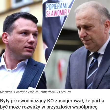
Mentzen i Schetyna
Źródło:
Shutterstock
/
FotoDax
Były przewodniczący KO zasugerował, że partia
być może rozważy w przyszłości współpracę