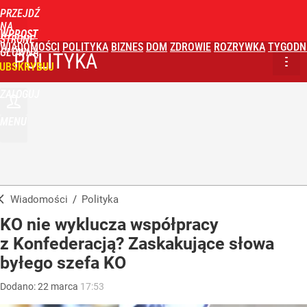
PRZEJDŹ
NA
WPROST
STRONĘ
WIADOMOŚCI
POLITYKA
BIZNES
DOM
ZDROWIE
ROZRYWKA
TYGODN
GŁÓWNĄ
POLITYKA
UBSKRYBUJ
ZALOGUJ
MENU
Wiadomości
/
Polityka
KO nie wyklucza współpracy
z Konfederacją? Zaskakujące słowa
byłego szefa KO
Dodano:
22
marca
17:53