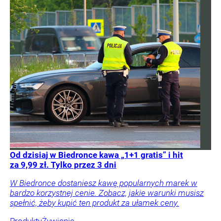
Od dzisiaj w Biedronce kawa „1+1 gratis” i hit
za 9,99 zł. Tylko przez 3 dni
W Biedronce dostaniesz kawę popularnych marek w
bardzo korzystnej cenie. Zobacz, jakie warunki musisz
spełnić, żeby kupić ten produkt za ułamek ceny.
Produkty
Żywienie