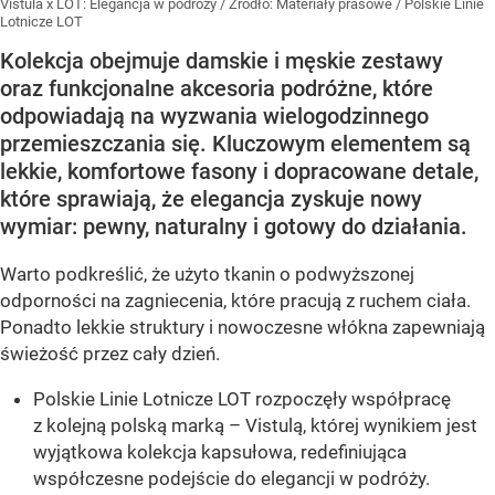
Vistula x LOT: Elegancja w podróży
/ Źródło:
Materiały prasowe
/
Polskie Linie
Lotnicze LOT
Kolekcja obejmuje damskie i męskie zestawy
oraz funkcjonalne akcesoria podróżne, które
odpowiadają na wyzwania wielogodzinnego
przemieszczania się. Kluczowym elementem są
lekkie, komfortowe fasony i dopracowane detale,
które sprawiają, że elegancja zyskuje nowy
wymiar: pewny, naturalny i gotowy do działania.
Warto podkreślić, że użyto tkanin o podwyższonej
odporności na zagniecenia, które pracują z ruchem ciała.
Ponadto lekkie struktury i nowoczesne włókna zapewniają
świeżość przez cały dzień.
Polskie Linie Lotnicze LOT rozpoczęły współpracę
z kolejną polską marką – Vistulą, której wynikiem jest
wyjątkowa kolekcja kapsułowa, redefiniująca
współczesne podejście do elegancji w podróży.