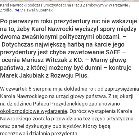
Karol Nawrocki podczas uroczystości na Placu Zamkowym w Warszawie
/
Źródło:
PAP
/
Paweł Supernak
Po pierwszym roku prezydentury nic nie wskazuje
na to, żeby Karol Nawrocki wyciszył spory między
dwoma zwaśnionymi politycznymi obozami. –
Dotychczas największą hańbą na karcie jego
prezydentury jest chyba zawetowanie SAFE –
ocenia Mariusz Witczak z KO. – Mamy głowę
państwa, z której możemy być dumni – kontruje
Marek Jakubiak z Rozwoju Plus.
W czwartek 6 sierpnia mija dokładnie rok od zaprzysiężenia
Karola Nawrockiego na urząd głowy państwa. Z tej okazji
na dziedzińcu Pałacu Prezydenckiego zaplanowano
okolicznościowe wydarzenie
. Oprócz wystąpienia Karola
Nawrockiego została przewidziana też część artystyczna
oraz panel dyskusyjny publicystów, którzy będą
recenzowali działania prezydenta.