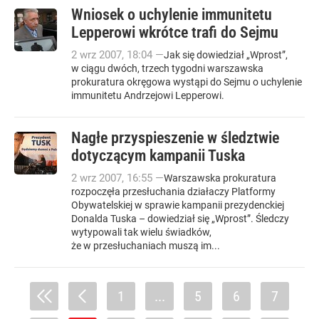
Wniosek o uchylenie immunitetu
Lepperowi wkrótce trafi do Sejmu
2
wrz
2007
,
18:04
—
Jak się dowiedział „Wprost”,
w ciągu dwóch, trzech tygodni warszawska
prokuratura okręgowa wystąpi do Sejmu o uchylenie
immunitetu Andrzejowi Lepperowi.
Nagłe przyspieszenie w śledztwie
dotyczącym kampanii Tuska
2
wrz
2007
,
16:55
—
Warszawska prokuratura
rozpoczęła przesłuchania działaczy Platformy
Obywatelskiej w sprawie kampanii prezydenckiej
Donalda Tuska – dowiedział się „Wprost”. Śledczy
wytypowali tak wielu świadków,
że w przesłuchaniach muszą im...
1
...
5
6
7