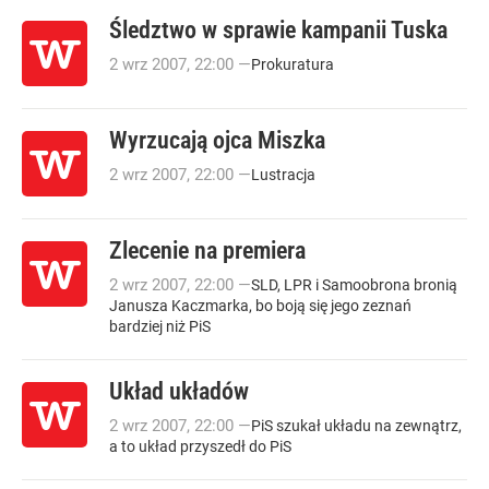
Śledztwo w sprawie kampanii Tuska
2
wrz
2007
,
22:00
—
Prokuratura
Wyrzucają ojca Miszka
2
wrz
2007
,
22:00
—
Lustracja
Zlecenie na premiera
2
wrz
2007
,
22:00
—
SLD, LPR i Samoobrona bronią
Janusza Kaczmarka, bo boją się jego zeznań
bardziej niż PiS
Układ układów
2
wrz
2007
,
22:00
—
PiS szukał układu na zewnątrz,
a to układ przyszedł do PiS