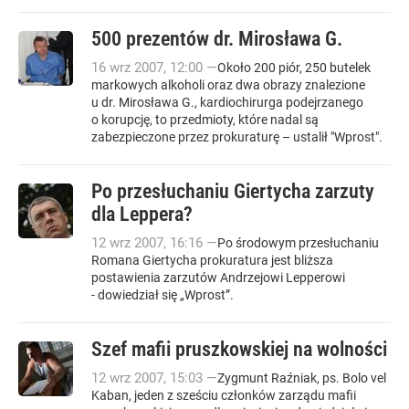
500 prezentów dr. Mirosława G.
16
wrz
2007
,
12:00
—
Około 200 piór, 250 butelek
markowych alkoholi oraz dwa obrazy znalezione
u dr. Mirosława G., kardiochirurga podejrzanego
o korupcję, to przedmioty, które nadal są
zabezpieczone przez prokuraturę – ustalił "Wprost".
Po przesłuchaniu Giertycha zarzuty
dla Leppera?
12
wrz
2007
,
16:16
—
Po środowym przesłuchaniu
Romana Giertycha prokuratura jest bliższa
postawienia zarzutów Andrzejowi Lepperowi
- dowiedział się „Wprost”.
Szef mafii pruszkowskiej na wolności
12
wrz
2007
,
15:03
—
Zygmunt Raźniak, ps. Bolo vel
Kaban, jeden z sześciu członków zarządu mafii