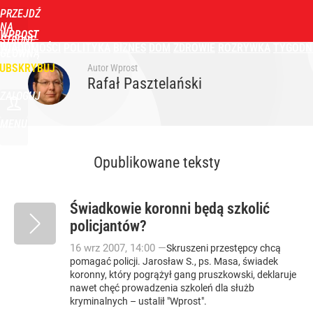
PRZEJDŹ
NA
WPROST
STRONĘ
WIADOMOŚCI
POLITYKA
BIZNES
DOM
ZDROWIE
ROZRYWKA
TYGODN
GŁÓWNĄ
UBSKRYBUJ
Autor Wprost
Rafał Pasztelański
ZALOGUJ
MENU
Opublikowane teksty
Świadkowie koronni będą szkolić
policjantów?
16
wrz
2007
,
14:00
—
Skruszeni przestępcy chcą
pomagać policji. Jarosław S., ps. Masa, świadek
koronny, który pogrążył gang pruszkowski, deklaruje
nawet chęć prowadzenia szkoleń dla służb
kryminalnych – ustalił "Wprost".