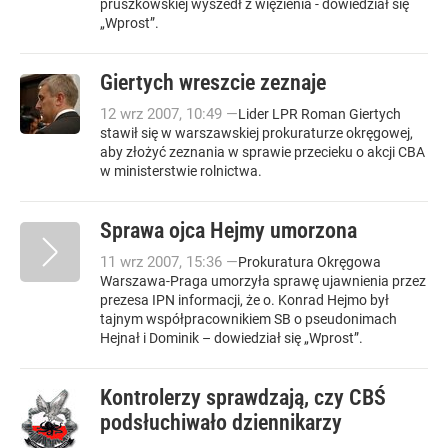
pruszkowskiej wyszedł z więzienia - dowiedział się
„Wprost”.
Giertych wreszcie zeznaje
12
wrz
2007
,
10:49
—
Lider LPR Roman Giertych
stawił się w warszawskiej prokuraturze okręgowej,
aby złożyć zeznania w sprawie przecieku o akcji CBA
w ministerstwie rolnictwa.
Sprawa ojca Hejmy umorzona
11
wrz
2007
,
15:36
—
Prokuratura Okręgowa
Warszawa-Praga umorzyła sprawę ujawnienia przez
prezesa IPN informacji, że o. Konrad Hejmo był
tajnym współpracownikiem SB o pseudonimach
Hejnał i Dominik – dowiedział się „Wprost”.
Kontrolerzy sprawdzają, czy CBŚ
podsłuchiwało dziennikarzy