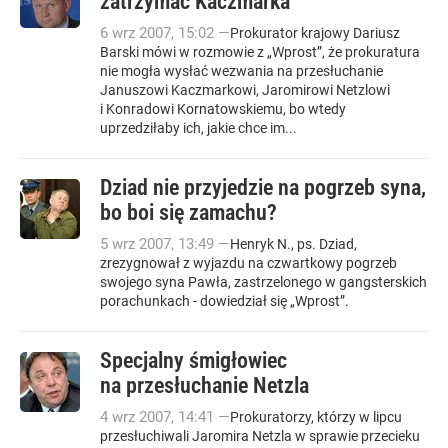
zatrzymać Kaczmarka
6
wrz
2007
,
15:02
—
Prokurator krajowy Dariusz
Barski mówi w rozmowie z „Wprost”, że prokuratura
nie mogła wysłać wezwania na przesłuchanie
Januszowi Kaczmarkowi, Jaromirowi Netzlowi
i Konradowi Kornatowskiemu, bo wtedy
uprzedziłaby ich, jakie chce im...
Dziad nie przyjedzie na pogrzeb syna,
bo boi się zamachu?
5
wrz
2007
,
13:49
—
Henryk N., ps. Dziad,
zrezygnował z wyjazdu na czwartkowy pogrzeb
swojego syna Pawła, zastrzelonego w gangsterskich
porachunkach - dowiedział się „Wprost”.
Specjalny śmigłowiec
na przesłuchanie Netzla
4
wrz
2007
,
14:41
—
Prokuratorzy, którzy w lipcu
przesłuchiwali Jaromira Netzla w sprawie przecieku