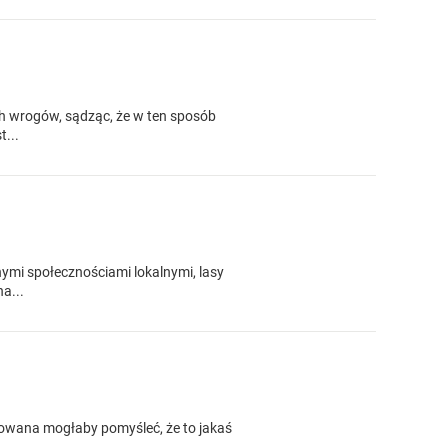
h wrogów, sądząc, że w ten sposób
t...
ymi społecznościami lokalnymi, lasy
a...
owana mogłaby pomyśleć, że to jakaś
...