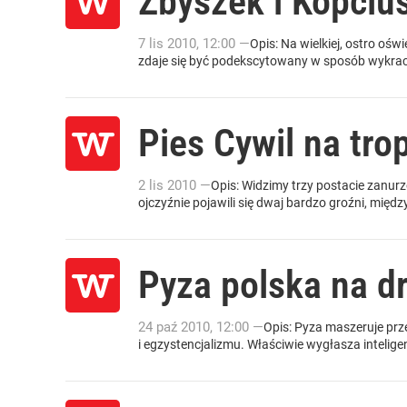
Zbyszek i Kopciu
7
lis
2010
,
12:00
—
Opis: Na wielkiej, ostro oś
zdaje się być podekscytowany w sposób wykracz
Pies Cywil na tro
2
lis
2010
—
Opis: Widzimy trzy postacie zanur
ojczyźnie pojawili się dwaj bardzo groźni, międ
Pyza polska na d
24
paź
2010
,
12:00
—
Opis: Pyza maszeruje prze
i egzystencjalizmu. Właściwie wygłasza intelig