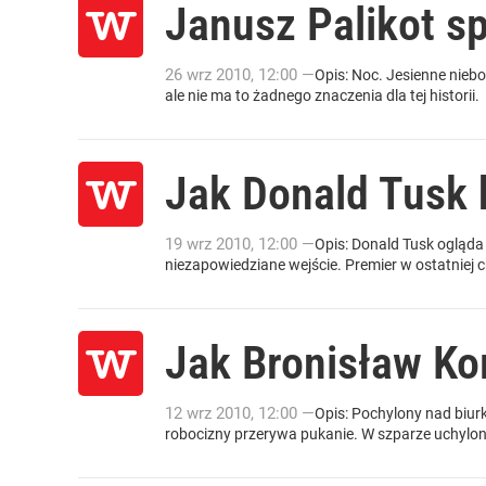
Janusz Palikot s
26
wrz
2010
,
12:00
—
Opis: Noc. Jesienne niebo
ale nie ma to żadnego znaczenia dla tej historii.
Jak Donald Tusk 
19
wrz
2010
,
12:00
—
Opis: Donald Tusk ogląda
niezapowiedziane wejście. Premier w ostatniej c
Jak Bronisław Ko
12
wrz
2010
,
12:00
—
Opis: Pochylony nad biu
robocizny przerywa pukanie. W szparze uchylo