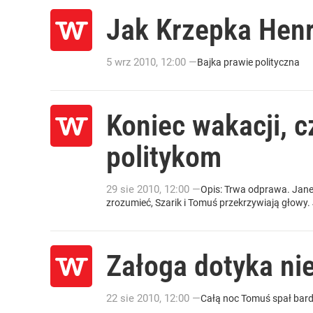
Jak Krzepka Hen
5
wrz
2010
,
12:00
—
Bajka prawie polityczna
Koniec wakacji, c
politykom
29
sie
2010
,
12:00
—
Opis: Trwa odprawa. Jane
zrozumieć, Szarik i Tomuś przekrzywiają głowy. J
Załoga dotyka ni
22
sie
2010
,
12:00
—
Całą noc Tomuś spał bard