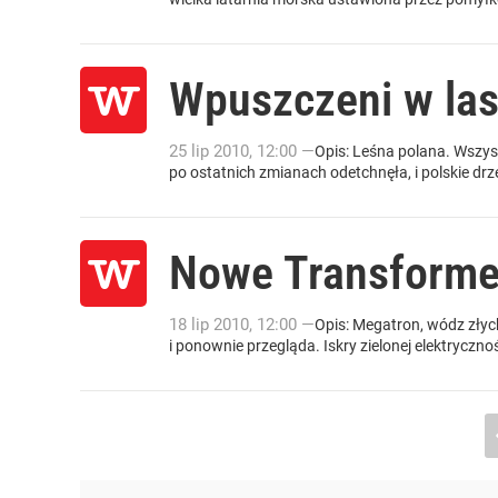
Wpuszczeni w la
25
lip
2010
,
12:00
—
Opis: Leśna polana. Wszys
po ostatnich zmianach odetchnęła, i polskie drz
Nowe Transformer
18
lip
2010
,
12:00
—
Opis: Megatron, wódz złyc
i ponownie przegląda. Iskry zielonej elektrycz