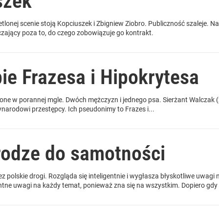
szek
wietlonej scenie stoją Kopciuszek i Zbigniew Ziobro. Publiczność szaleje.
ający poza to, do czego zobowiązuje go kontrakt.
pie Frazesa i Hipokrytesa
zone w porannej mgle. Dwóch mężczyzn i jednego psa. Sierżant Walczak (
zynarodowi przestępcy. Ich pseudonimy to Frazes i...
rodze do samotności
z polskie drogi. Rozgląda się inteligentnie i wygłasza błyskotliwe uwag
entne uwagi na każdy temat, ponieważ zna się na wszystkim. Dopiero gdy