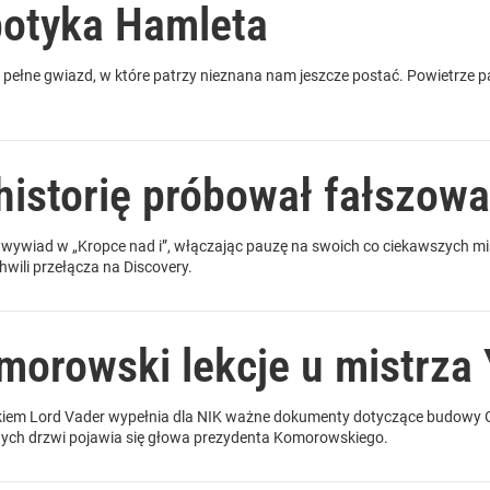
potyka Hamleta
 pełne gwiazd, w które patrzy nieznana nam jeszcze postać. Powietrze pa
historię próbował fałszow
 wywiad w „Kropce nad i”, włączając pauzę na swoich co ciekawszych m
hwili przełącza na Discovery.
morowski lekcje u mistrza 
rkiem Lord Vader wypełnia dla NIK ważne dokumenty dotyczące budowy
nych drzwi pojawia się głowa prezydenta Komorowskiego.