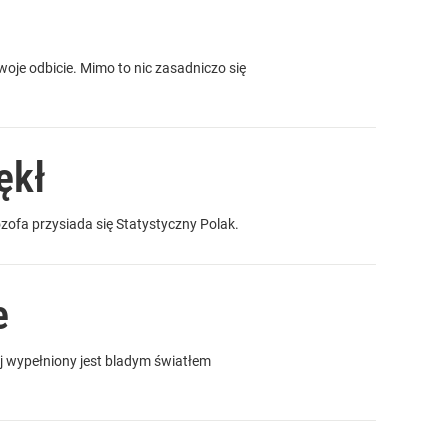
oje odbicie. Mimo to nic zasadniczo się
ękł
lozofa przysiada się Statystyczny Polak.
e
ój wypełniony jest bladym światłem