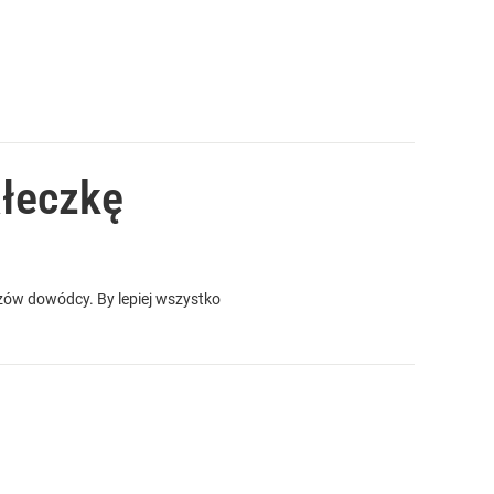
ałeczkę
zów dowódcy. By lepiej wszystko