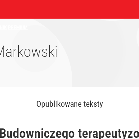
NIK
PREMIUM
Markowski
Opublikowane teksty
 Budowniczego terapeutyz