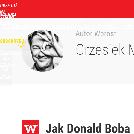
PRZEJDŹ
NA
WPROST
STRONĘ
GŁÓWNĄ
WIADOMOŚCI
POLITYKA
BIZNES
DOM
ZDROWIE
ROZRYWKA
TYGOD
Autor Wprost
SUBSKRYBUJ
Grzesiek 
ZALOGUJ
SZUKAJ
MENU
Jak Donald Boba