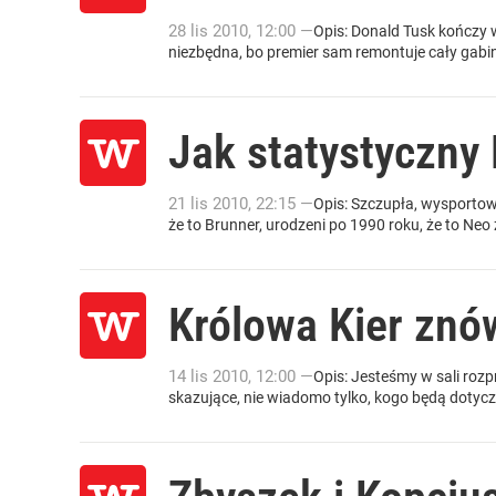
28
lis
2010
,
12:00
—
Opis: Donald Tusk kończy w
niezbędna, bo premier sam remontuje cały gabine
Jak statystyczny 
21
lis
2010
,
22:15
—
Opis: Szczupła, wysportow
że to Brunner, urodzeni po 1990 roku, że to Neo z
Królowa Kier znów
14
lis
2010
,
12:00
—
Opis: Jesteśmy w sali roz
skazujące, nie wiadomo tylko, kogo będą dotyczy