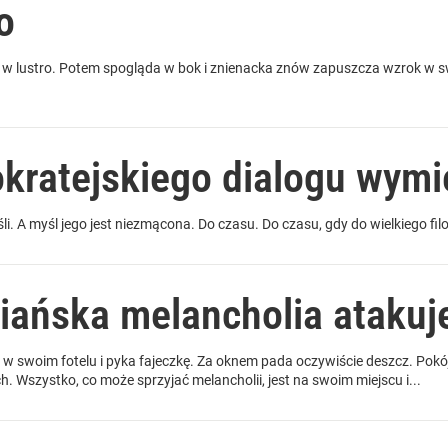
o
 w lustro. Potem spogląda w bok i znienacka znów zapuszcza wzrok w sw
okratejskiego dialogu wymi
yśli. A myśl jego jest niezmącona. Do czasu. Do czasu, gdy do wielkiego fi
wiańska melancholia atakuj
i w swoim fotelu i pyka fajeczkę. Za oknem pada oczywiście deszcz. Pok
h. Wszystko, co może sprzyjać melancholii, jest na swoim miejscu i...