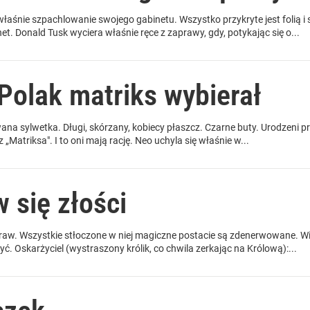
łaśnie szpachlowanie swojego gabinetu. Wszystko przykryte jest folią i 
t. Donald Tusk wyciera właśnie ręce z zaprawy, gdy, potykając się o...
Polak matriks wybierał
ana sylwetka. Długi, skórzany, kobiecy płaszcz. Czarne buty. Urodzeni p
 „Matriksa". I to oni mają rację. Neo uchyla się właśnie w...
 się złości
praw. Wszystkie stłoczone w niej magiczne postacie są zdenerwowane. 
ć. Oskarżyciel (wystraszony królik, co chwila zerkając na Królową):...