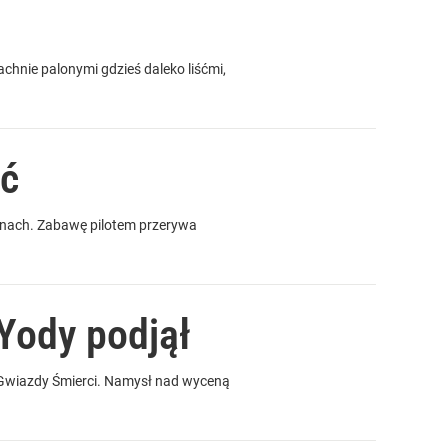
chnie palonymi gdzieś daleko liśćmi,
ać
inach. Zabawę pilotem przerywa
Yody podjął
 Gwiazdy Śmierci. Namysł nad wyceną