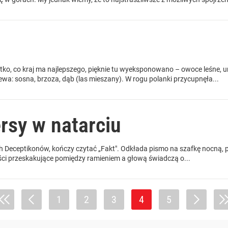
s
tko, co kraj ma najlepszego, pięknie tu wyeksponowano – owoce leśne, u
ewa: sosna, brzoza, dąb (las mieszany). W rogu polanki przycupnęła...
sy w natarciu
h Deceptikonów, kończy czytać „Fakt". Odkłada pismo na szafkę nocną,
ności przeskakujące pomiędzy ramieniem a głową świadczą o...
1
2
3
4
5