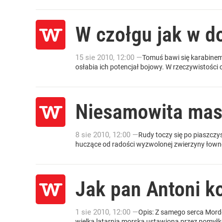
W czołgu jak w 
15
sie
2010
,
12:00
—
Tomuś bawi się karabinem
osłabia ich potencjał bojowy. W rzeczywistości o
Niesamowita ma
8
sie
2010
,
12:00
—
Rudy toczy się po piaszcz
huczące od radości wyzwolonej zwierzyny łowne
Jak pan Antoni k
1
sie
2010
,
12:00
—
Opis: Z samego serca Mord
wielka latarnia morska ustawiona przez pomyłkę