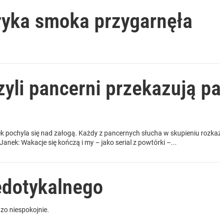
ryka smoka przygarnęła
zyli pancerni przekazują p
k pochyla się nad załogą. Każdy z pancernych słucha w skupieniu rozka
anek: Wakacje się kończą i my – jako serial z powtórki –...
edotykalnego
zo niespokojnie.