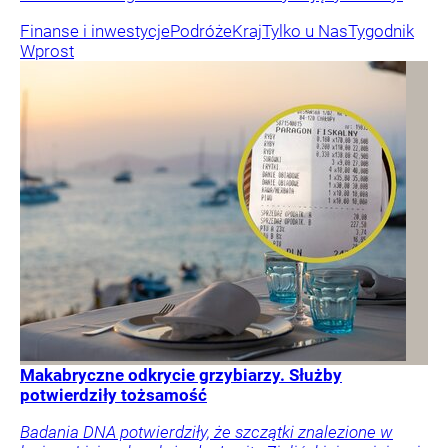
Finanse i inwestycje
Podróże
Kraj
Tylko u Nas
Tygodnik
Wprost
Makabryczne odkrycie grzybiarzy. Służby
potwierdziły tożsamość
Badania DNA potwierdziły, że szczątki znalezione w