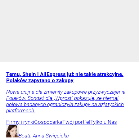
Temu, Shein i AliExpress już nie takie atrakcyjne.
Polaków zapytano o zakupy
Nowe unijne cła zmieniły zakupowe przyzwyczajenia
Polaków. Sondaż dla „Wprost” pokazuje, że niemal
połowa badanych ograniczyła zakupy na azjatyckich
platformach.
Firmy i rynki
Gospodarka
Twój portfel
Tylko u Nas
Beata Anna
Święcicka