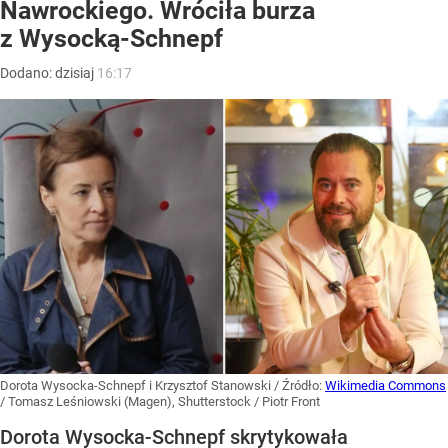
Nawrockiego. Wróciła burza
z Wysocką-Schnepf
Dodano:
dzisiaj
16:17
Dorota Wysocka-Schnepf i Krzysztof Stanowski
/ Źródło:
Wikimedia Commons
/
Tomasz Leśniowski (Magen), Shutterstock / Piotr Front
Dorota Wysocka-Schnepf skrytykowała