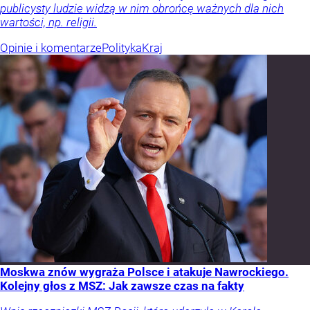
publicysty ludzie widzą w nim obrońcę ważnych dla nich
wartości, np. religii.
Opinie i komentarze
Polityka
Kraj
Moskwa znów wygraża Polsce i atakuje Nawrockiego.
Kolejny głos z MSZ: Jak zawsze czas na fakty