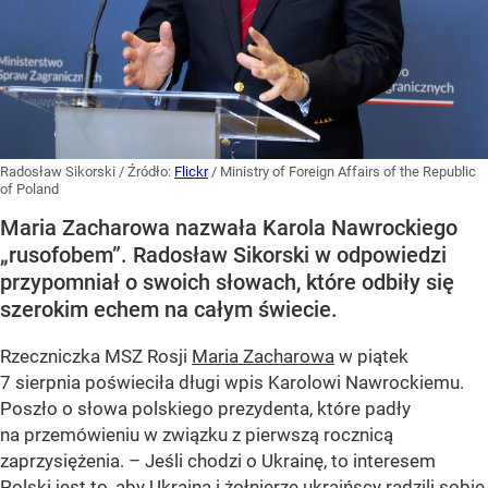
Radosław Sikorski
/ Źródło:
Flickr
/
Ministry of Foreign Affairs of the Republic
of Poland
Maria Zacharowa nazwała Karola Nawrockiego
„rusofobem”. Radosław Sikorski w odpowiedzi
przypomniał o swoich słowach, które odbiły się
szerokim echem na całym świecie.
Rzeczniczka MSZ Rosji
Maria Zacharowa
w piątek
7 sierpnia poświeciła długi wpis Karolowi Nawrockiemu.
Poszło o słowa polskiego prezydenta, które padły
na przemówieniu w związku z pierwszą rocznicą
zaprzysiężenia. – Jeśli chodzi o Ukrainę, to interesem
Polski jest to, aby Ukraina i żołnierze ukraińscy radzili sobie