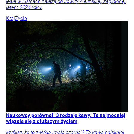
lesie w Lisinach należą do Jowity Zielińskiej, zaginionej
latem 2024 roku.
Kraj
Życie
Naukowcy porównali 3 rodzaje kawy. Ta najmocniej
wiązała się z dłuższym życiem
Myślisz, że to zwykła „mała czarna”? Ta kawa najsilniej