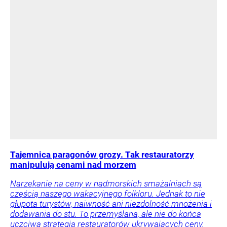
Tajemnica paragonów grozy. Tak restauratorzy
manipulują cenami nad morzem
Narzekanie na ceny w nadmorskich smażalniach są
częścią naszego wakacyjnego folkloru. Jednak to nie
głupota turystów, naiwność ani niezdolność mnożenia i
dodawania do stu. To przemyślana, ale nie do końca
uczciwa strategia restauratorów ukrywających ceny.