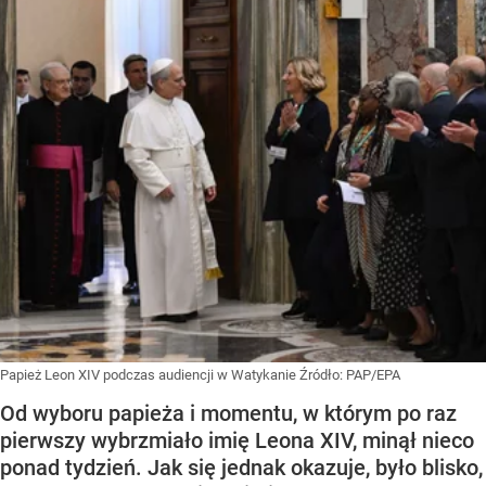
Papież Leon XIV podczas audiencji w Watykanie
Źródło:
PAP/EPA
Od wyboru papieża i momentu, w którym po raz
pierwszy wybrzmiało imię Leona XIV, minął nieco
ponad tydzień. Jak się jednak okazuje, było blisko,