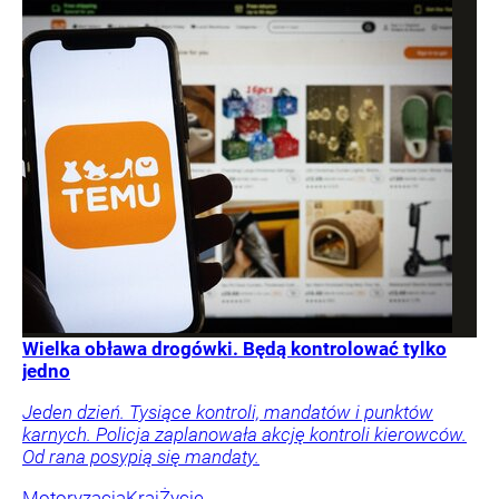
Wielka obława drogówki. Będą kontrolować tylko
jedno
Jeden dzień. Tysiące kontroli, mandatów i punktów
karnych. Policja zaplanowała akcję kontroli kierowców.
Od rana posypią się mandaty.
Motoryzacja
Kraj
Życie