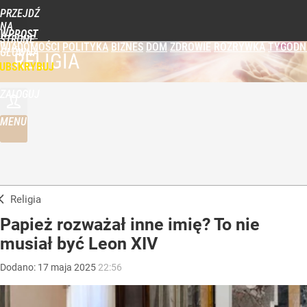
PRZEJDŹ
NA
WPROST
STRONĘ
WIADOMOŚCI
POLITYKA
BIZNES
DOM
ZDROWIE
ROZRYWKA
TYGODN
GŁÓWNĄ
RELIGIA
UBSKRYBUJ
ZALOGUJ
MENU
Religia
Papież rozważał inne imię? To nie
musiał być Leon XIV
Dodano:
17
maja
2025
22:56