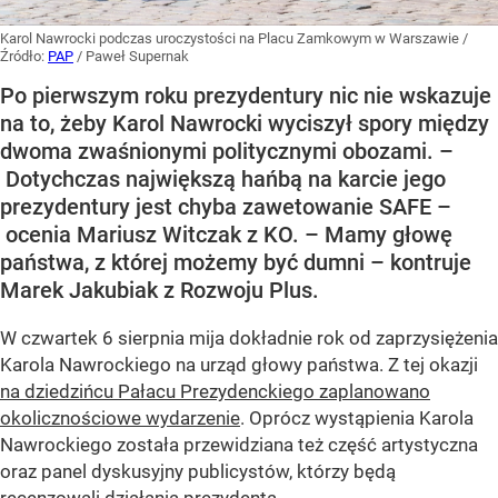
Karol Nawrocki podczas uroczystości na Placu Zamkowym w Warszawie
/
Źródło:
PAP
/
Paweł Supernak
Po pierwszym roku prezydentury nic nie wskazuje
na to, żeby Karol Nawrocki wyciszył spory między
dwoma zwaśnionymi politycznymi obozami. –
Dotychczas największą hańbą na karcie jego
prezydentury jest chyba zawetowanie SAFE –
ocenia Mariusz Witczak z KO. – Mamy głowę
państwa, z której możemy być dumni – kontruje
Marek Jakubiak z Rozwoju Plus.
W czwartek 6 sierpnia mija dokładnie rok od zaprzysiężenia
Karola Nawrockiego na urząd głowy państwa. Z tej okazji
na dziedzińcu Pałacu Prezydenckiego zaplanowano
okolicznościowe wydarzenie
. Oprócz wystąpienia Karola
Nawrockiego została przewidziana też część artystyczna
oraz panel dyskusyjny publicystów, którzy będą
recenzowali działania prezydenta.