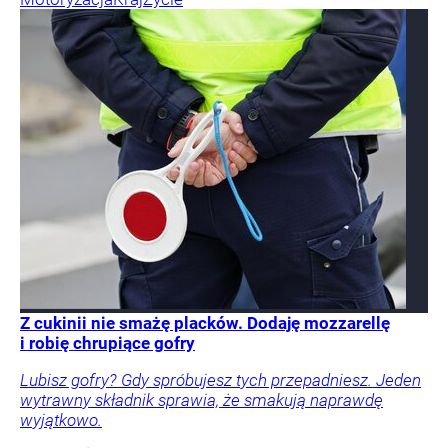
Z cukinii nie smażę placków. Dodaję mozzarellę
i robię chrupiące gofry
Lubisz gofry? Gdy spróbujesz tych przepadniesz. Jeden
wytrawny składnik sprawia, że smakują naprawdę
wyjątkowo.