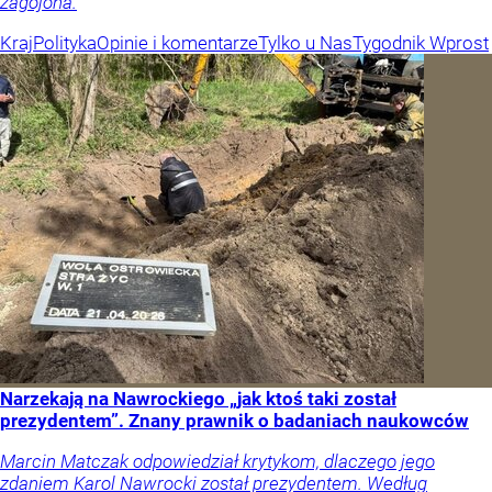
zagojona.
Kraj
Polityka
Opinie i komentarze
Tylko u Nas
Tygodnik Wprost
Narzekają na Nawrockiego „jak ktoś taki został
prezydentem”. Znany prawnik o badaniach naukowców
Marcin Matczak odpowiedział krytykom, dlaczego jego
zdaniem Karol Nawrocki został prezydentem. Według