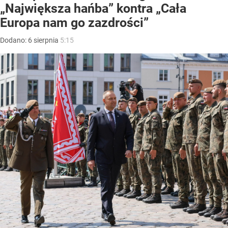
„Największa hańba” kontra „Cała
Europa nam go zazdrości”
Dodano:
6
sierpnia
5:15