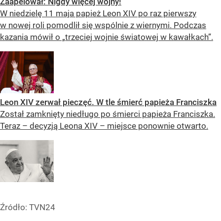
Zaapelował: Nigdy więcej wojny!
W niedzielę 11 maja papież Leon XIV po raz pierwszy
w nowej roli pomodlił się wspólnie z wiernymi. Podczas
kazania mówił o „trzeciej wojnie światowej w kawałkach”.
Leon XIV zerwał pieczęć. W tle śmierć papieża Franciszka
Został zamknięty niedługo po śmierci papieża Franciszka.
Teraz – decyzją Leona XIV – miejsce ponownie otwarto.
Źródło:
TVN24