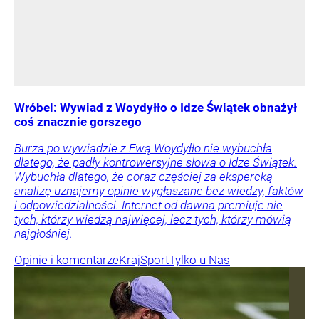
Wróbel: Wywiad z Woydyłło o Idze Świątek obnażył
coś znacznie gorszego
Burza po wywiadzie z Ewą Woydyłło nie wybuchła
dlatego, że padły kontrowersyjne słowa o Idze Świątek.
Wybuchła dlatego, że coraz częściej za ekspercką
analizę uznajemy opinie wygłaszane bez wiedzy, faktów
i odpowiedzialności. Internet od dawna premiuje nie
tych, którzy wiedzą najwięcej, lecz tych, którzy mówią
najgłośniej.
Opinie i komentarze
Kraj
Sport
Tylko u Nas