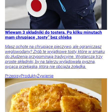
Wlewam 3 składniki do tostera. Po kilku minutach
mam chrupiące „tosty” bez chleba
Masz ochotę na chrupiące pieczywo, ale ograniczasz
węglowodany? Zrób te wyjątkowe tosty, które w smaku
do złudzenia przypominają tradycyjne. Wystarczą trzy
proste składniki, by na talerzu wylądowała pyszna,
sycąca przekąska, która nie obciąża żołądka.
Przepisy
Produkty
Żywienie