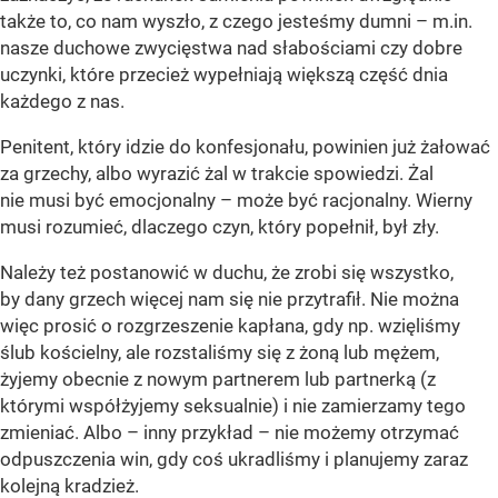
także to, co nam wyszło, z czego jesteśmy dumni – m.in.
nasze duchowe zwycięstwa nad słabościami czy dobre
uczynki, które przecież wypełniają większą część dnia
każdego z nas.
Penitent, który idzie do konfesjonału, powinien już żałować
za grzechy, albo wyrazić żal w trakcie spowiedzi. Żal
nie musi być emocjonalny – może być racjonalny. Wierny
musi rozumieć, dlaczego czyn, który popełnił, był zły.
Należy też postanowić w duchu, że zrobi się wszystko,
by dany grzech więcej nam się nie przytrafił. Nie można
więc prosić o rozgrzeszenie kapłana, gdy np. wzięliśmy
ślub kościelny, ale rozstaliśmy się z żoną lub mężem,
żyjemy obecnie z nowym partnerem lub partnerką (z
którymi współżyjemy seksualnie) i nie zamierzamy tego
zmieniać. Albo – inny przykład – nie możemy otrzymać
odpuszczenia win, gdy coś ukradliśmy i planujemy zaraz
kolejną kradzież.