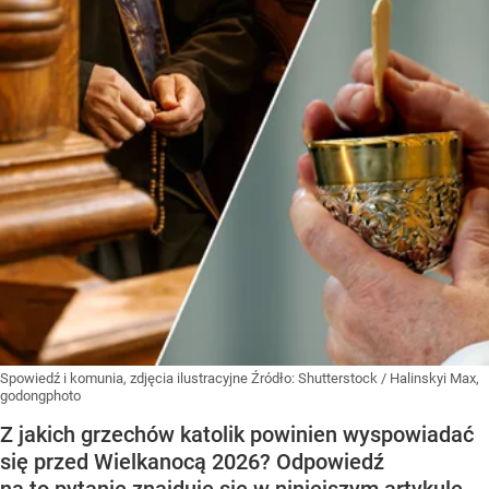
Spowiedź i komunia, zdjęcia ilustracyjne
Źródło:
Shutterstock
/
Halinskyi Max,
godongphoto
Z jakich grzechów katolik powinien wyspowiadać
się przed Wielkanocą 2026? Odpowiedź