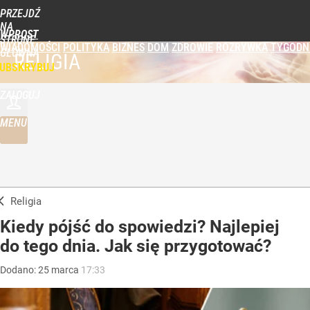
PRZEJDŹ
NA
WPROST
STRONĘ
WIADOMOŚCI
POLITYKA
BIZNES
DOM
ZDROWIE
ROZRYWKA
TYGODN
GŁÓWNĄ
RELIGIA
UBSKRYBUJ
ZALOGUJ
MENU
Religia
Kiedy pójść do spowiedzi? Najlepiej
do tego dnia. Jak się przygotować?
Dodano:
25
marca
17:33