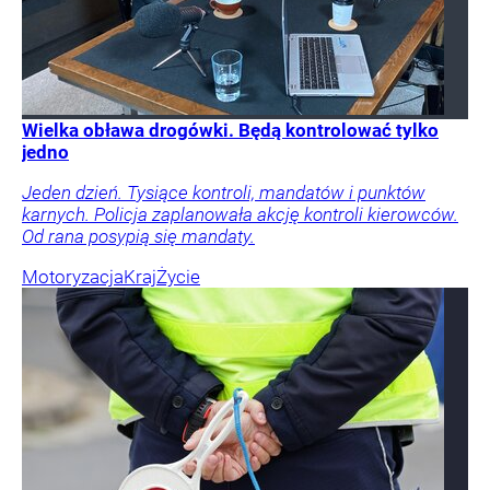
Wielka obława drogówki. Będą kontrolować tylko
jedno
Jeden dzień. Tysiące kontroli, mandatów i punktów
karnych. Policja zaplanowała akcję kontroli kierowców.
Od rana posypią się mandaty.
Motoryzacja
Kraj
Życie