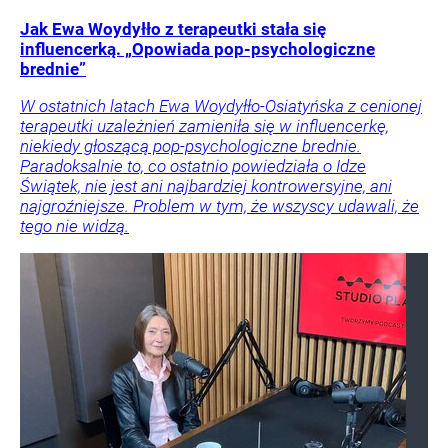
Jak Ewa Woydyłło z terapeutki stała się
influencerką. „Opowiada pop-psychologiczne
brednie”
W ostatnich latach Ewa Woydyłło-Osiatyńska z cenionej
terapeutki uzależnień zamieniła się w influencerkę,
niekiedy głoszącą pop-psychologiczne brednie.
Paradoksalnie to, co ostatnio powiedziała o Idze
Świątek, nie jest ani najbardziej kontrowersyjne, ani
najgroźniejsze. Problem w tym, że wszyscy udawali, że
tego nie widzą.