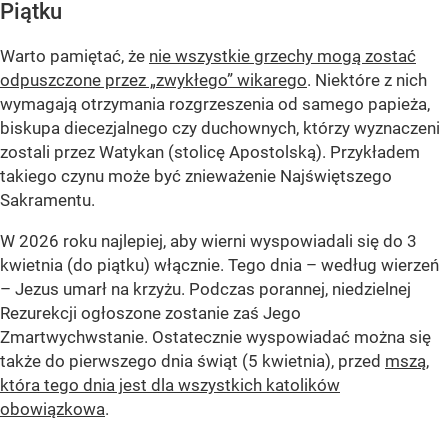
Piątku
Warto pamiętać, że
nie wszystkie grzechy mogą zostać
odpuszczone przez „zwykłego” wikarego
. Niektóre z nich
wymagają otrzymania rozgrzeszenia od samego papieża,
biskupa diecezjalnego czy duchownych, którzy wyznaczeni
zostali przez Watykan (stolicę Apostolską). Przykładem
takiego czynu może być znieważenie Najświętszego
Sakramentu.
W 2026 roku najlepiej, aby wierni wyspowiadali się do 3
kwietnia (do piątku) włącznie. Tego dnia – według wierzeń
– Jezus umarł na krzyżu. Podczas porannej, niedzielnej
Rezurekcji ogłoszone zostanie zaś Jego
Zmartwychwstanie. Ostatecznie wyspowiadać można się
także do pierwszego dnia świąt (5 kwietnia), przed
mszą,
która tego dnia jest dla wszystkich katolików
obowiązkowa
.