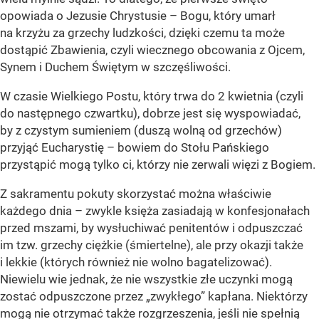
opowiada o Jezusie Chrystusie – Bogu, który umarł
na krzyżu za grzechy ludzkości, dzięki czemu ta może
dostąpić Zbawienia, czyli wiecznego obcowania z Ojcem,
Synem i Duchem Świętym w szczęśliwości.
W czasie Wielkiego Postu, który trwa do 2 kwietnia (czyli
do następnego czwartku), dobrze jest się wyspowiadać,
by z czystym sumieniem (duszą wolną od grzechów)
przyjąć Eucharystię – bowiem do Stołu Pańskiego
przystąpić mogą tylko ci, którzy nie zerwali więzi z Bogiem.
Z sakramentu pokuty skorzystać można właściwie
każdego dnia – zwykle księża zasiadają w konfesjonałach
przed mszami, by wysłuchiwać penitentów i odpuszczać
im tzw. grzechy ciężkie (śmiertelne), ale przy okazji także
i lekkie (których również nie wolno bagatelizować).
Niewielu wie jednak, że nie wszystkie złe uczynki mogą
zostać odpuszczone przez „zwykłego” kapłana. Niektórzy
mogą nie otrzymać także rozgrzeszenia, jeśli nie spełnią