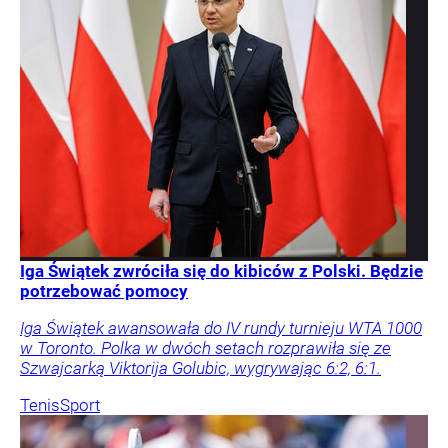
Iga Świątek zwróciła się do kibiców z Polski. Będzie
potrzebować pomocy
Iga Świątek awansowała do IV rundy turnieju WTA 1000
w Toronto. Polka w dwóch setach rozprawiła się ze
Szwajcarką Viktorija Golubic, wygrywając 6:2, 6:1.
Tenis
Sport