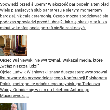
Spowiedź przed ślubem? Większość par popełnia ten błąd
Wielu planujących ślub par stresuje się tym momentem
bardziej, niż całą ceremonią. Czego można spodziewać się
podczas spowiedzi przedślubnej? Jak się okazuje, te kilka
minut w konfesjonale potrafi nieźle zaskoczyć.
Ojciec Wiśniewski nie wytrzymał. Wskazał media, które
„wciąż niszczą ludzi”
Ojciec Ludwik Wiśniewski, znany duszpasterz wystosował
list otwarty do przewodniczącego Konferencji Episkopatu
Polski, metropolity gdańskiego arcybiskupa Tadeusza
Wojdy. Odniósł się w nim do felietonu Antoniego
Macierewicza,...