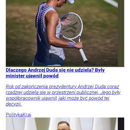
Dlaczego Andrzej Duda się nie udziela? Były
minister ujawnił powód
Rok od zakończenia prezydentury Andrzej Duda coraz
rzadziej udziela się w przestrzeni publicznej. Jego były
współpracownik ujawnił, jaki może być powód tej
decyzji.
Polityka
Kraj