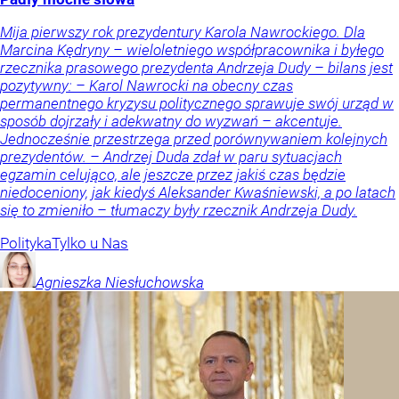
Mija pierwszy rok prezydentury Karola Nawrockiego. Dla
Marcina Kędryny – wieloletniego współpracownika i byłego
rzecznika prasowego prezydenta Andrzeja Dudy – bilans jest
pozytywny: – Karol Nawrocki na obecny czas
permanentnego kryzysu politycznego sprawuje swój urząd w
sposób dojrzały i adekwatny do wyzwań – akcentuje.
Jednocześnie przestrzega przed porównywaniem kolejnych
prezydentów. – Andrzej Duda zdał w paru sytuacjach
egzamin celująco, ale jeszcze przez jakiś czas będzie
niedoceniony, jak kiedyś Aleksander Kwaśniewski, a po latach
się to zmieniło – tłumaczy były rzecznik Andrzeja Dudy.
Polityka
Tylko u Nas
Agnieszka
Niesłuchowska