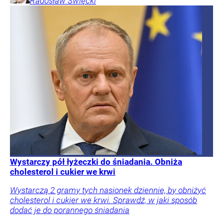
Radosław
Święcki
Wystarczy pół łyżeczki do śniadania. Obniża
cholesterol i cukier we krwi
Wystarczą 2 gramy tych nasionek dziennie, by obniżyć
cholesterol i cukier we krwi. Sprawdź, w jaki sposób
dodać je do porannego śniadania