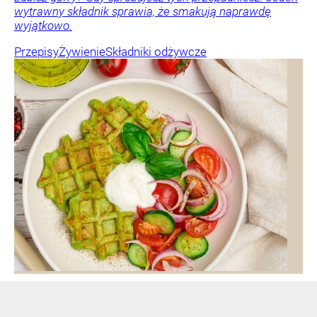
wytrawny składnik sprawia, że smakują naprawdę
wyjątkowo.
Przepisy
Żywienie
Składniki odżywcze