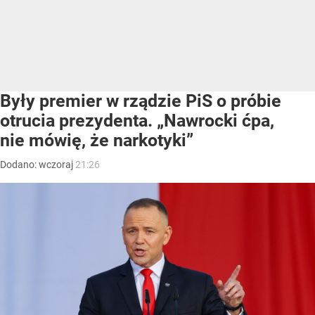
Były premier w rządzie PiS o próbie
otrucia prezydenta. „Nawrocki ćpa,
nie mówię, że narkotyki”
Dodano:
wczoraj
21:26