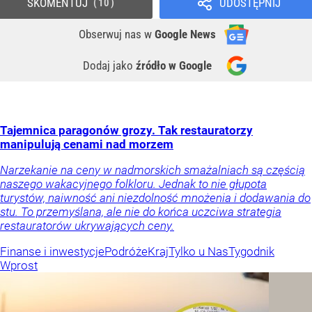
SKOMENTUJ
UDOSTĘPNIJ
10
Obserwuj nas
w
Google News
Dodaj jako
źródło w Google
Tajemnica paragonów grozy. Tak restauratorzy
manipulują cenami nad morzem
Narzekanie na ceny w nadmorskich smażalniach są częścią
naszego wakacyjnego folkloru. Jednak to nie głupota
turystów, naiwność ani niezdolność mnożenia i dodawania do
stu. To przemyślana, ale nie do końca uczciwa strategia
restauratorów ukrywających ceny.
Finanse i inwestycje
Podróże
Kraj
Tylko u Nas
Tygodnik
Wprost