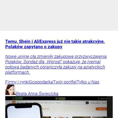
Temu, Shein i AliExpress już nie takie atrakcyjne.
Polaków zapytano o zakupy
Nowe unijne cła zmieniły zakupowe przyzwyczajenia
Polaków. Sondaż dla „Wprost” pokazuje, że niemal
połowa badanych ograniczyła zakupy na azjatyckich
platformach.
Firmy i rynki
Gospodarka
Twój portfel
Tylko u Nas
Beata Anna
Święcicka