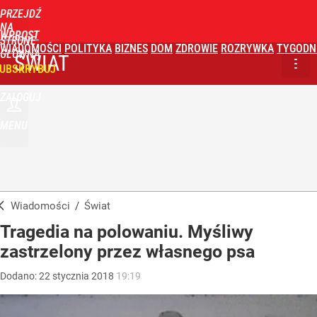
PRZEJDŹ
NA
WPROST
STRONĘ
WIADOMOŚCI
POLITYKA
BIZNES
DOM
ZDROWIE
ROZRYWKA
TYGODN
GŁÓWNĄ
ŚWIAT
UBSKRYBUJ
ZALOGUJ
MENU
Wiadomości
/
Świat
Tragedia na polowaniu. Myśliwy
zastrzelony przez własnego psa
Dodano:
22
stycznia
2018
19:19