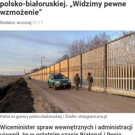
polsko-białoruskiej. „Widzimy pewne
wzmożenie”
Dodano:
wczoraj
22:17
Patrol na granicy polsko-białoruskiej
/ Źródło:
strazgraniczna.pl
Wiceminister spraw wewnętrznych i administracji
ujawnił, że w ostatnim czasie Białoruś i Rosja