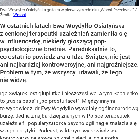
Ewa Woydyłło-Osiatyńska gościła w pierwszym odcinku „Wpost Przeciwnie”
/
Źródło:
Wprost
W ostatnich latach Ewa Woydyłło-Osiatyńska
z cenionej terapeutki uzależnień zamieniła się
w influencerkę, niekiedy głoszącą pop-
psychologiczne brednie. Paradoksalnie to,
co ostatnio powiedziała o Idze Świątek, nie jest
ani najbardziej kontrowersyjne, ani najgroźniejsze.
Problem w tym, że wszyscy udawali, że tego
nie widzą.
Iga Świątek jest głupiutka i nieszczęśliwa. Aryna Sabalenko
to „ruska baba” i „po prostu facet”. Między innymi
te wypowiedzi dr Ewy Woydyłło wywołały ogólnonarodową
burzę. Jedna z najbardziej znanych w Polsce terapeutek
uzależnień i popularyzatorka psychologii nagle znalazła się
w ogniu krytyki. Podcast, w którym wypowiedziała
kontrowersyjne słowa, zniknął z sieci, a ich autorka –