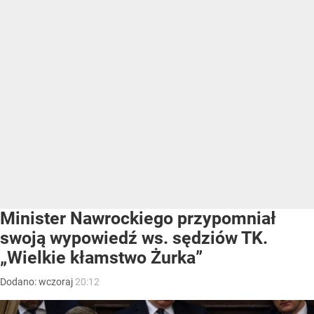
Minister Nawrockiego przypomniał
swoją wypowiedź ws. sędziów TK.
„Wielkie kłamstwo Żurka”
Dodano:
wczoraj
20:12