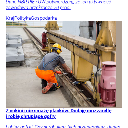
Dane NBP, PIE i UW potwierdzają, że ich aktywność
zawodowa przekracza 70 proc.
Kraj
Polityka
Gospodarka
Z cukinii nie smażę placków. Dodaję mozzarellę
i robię chrupiące gofry
Lubisz gofry? Gdy spróbujesz tych przepadniesz. Jeden