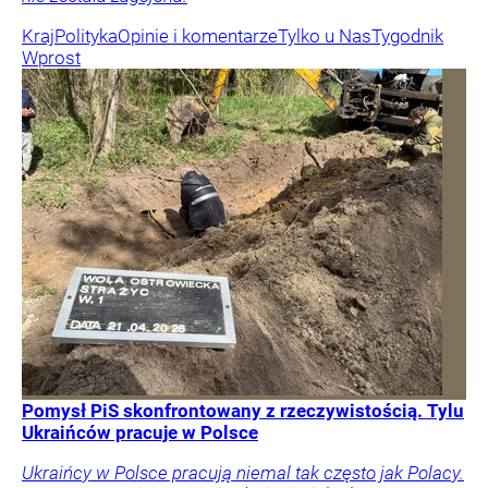
Kraj
Polityka
Opinie i komentarze
Tylko u Nas
Tygodnik
Wprost
Pomysł PiS skonfrontowany z rzeczywistością. Tylu
Ukraińców pracuje w Polsce
Ukraińcy w Polsce pracują niemal tak często jak Polacy.