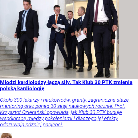
Młodzi kardiolodzy łączą siły. Tak Klub 30 PTK zmienia
polską kardiologię
Około 300 lekarzy i naukowców, granty, zagraniczne staże,
mentoring oraz ponad 30 sesji naukowych rocznie. Prof.
Krzysztof Ozierański opowiada, jak Klub 30 PTK buduje
współpracę między pokoleniami i dlaczego jej efekty
odczuwają później pacjenci.