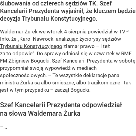
ślubowania od czterech sędziów TK. Szef
Kancelarii Prezydenta wyjaśnił, że kluczem będzie
decyzja Trybunału Konstytucyjnego.
Waldemar Żurek we wtorek 4 sierpnia powiedział w TVP
Info, że „Karol Nawrocki analizując życiorysy sędziów
Trybunału Konstytucyjnego
złamał prawo – i też
za to odpowie”. Do sprawy odniósł się w czwartek w RMF
FM Zbigniew Bogucki. Szef Kancelarii Prezydenta w sobotę
przypomniał swoją wypowiedź w mediach
społecznościowych. – Te wszystkie deklaracje pana
ministra Żurka są albo śmieszne, albo tragikomiczne i tak
jest w tym przypadku – zaczął Bogucki.
Szef Kancelarii Prezydenta odpowiedział
na słowa Waldemara Żurka
–...