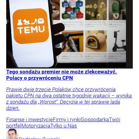
Tego sondażu premier nie może zlekceważyć.
Polacy o przywróceniu CPN
Prawie dwie trzecie Polaków chce przywrócenia
pakietu CPN na dwa ostatnie tygodnie wakacji – wynika
z sondażu dla „Wprost”. Decyzja w tej sprawie lada
dzień.
Finanse i inwestycje
Firmy i rynki
Gospodarka
Twój
portfel
Motoryzacja
Tylko u Nas