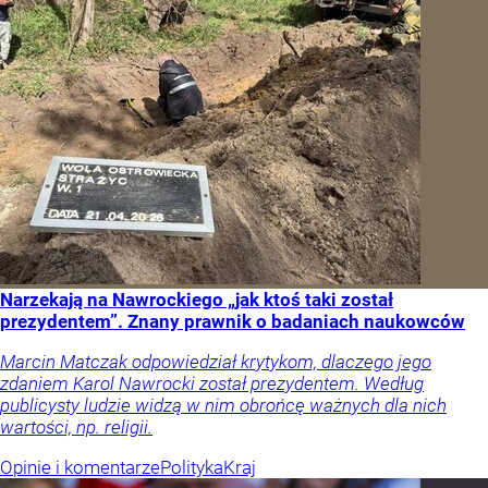
Narzekają na Nawrockiego „jak ktoś taki został
prezydentem”. Znany prawnik o badaniach naukowców
Marcin Matczak odpowiedział krytykom, dlaczego jego
zdaniem Karol Nawrocki został prezydentem. Według
publicysty ludzie widzą w nim obrońcę ważnych dla nich
wartości, np. religii.
Opinie i komentarze
Polityka
Kraj