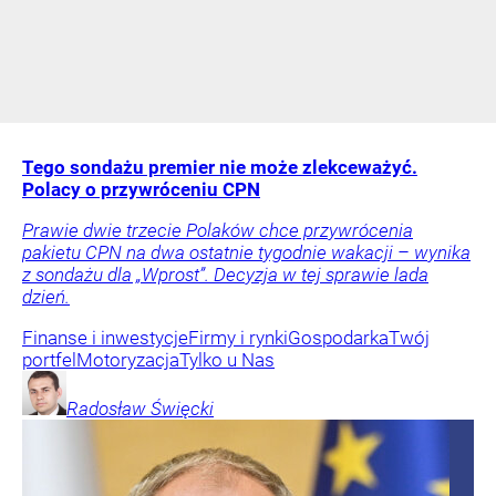
Tego sondażu premier nie może zlekceważyć.
Polacy o przywróceniu CPN
Prawie dwie trzecie Polaków chce przywrócenia
pakietu CPN na dwa ostatnie tygodnie wakacji – wynika
z sondażu dla „Wprost”. Decyzja w tej sprawie lada
dzień.
Finanse i inwestycje
Firmy i rynki
Gospodarka
Twój
portfel
Motoryzacja
Tylko u Nas
Radosław
Święcki