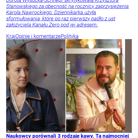
Dorota Wysocka-Schnepf skrytykowała Krzysztofa
Stanowskiego za obecność na rocznicy zaprzysiężenia
Karola Nawrockiego. Dziennikarka użyła
sformułowania, które po raz pierwszy padło z ust
założyciela Kanału Zero pod jej adresem.
Kraj
Opinie i komentarze
Polityka
Naukowcy porównali 3 rodzaje kawy. Ta najmocniej