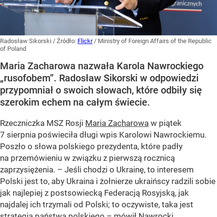
Radosław Sikorski
/ Źródło:
Flickr
/
Ministry of Foreign Affairs of the Republic
of Poland
Maria Zacharowa nazwała Karola Nawrockiego
„rusofobem”. Radosław Sikorski w odpowiedzi
przypomniał o swoich słowach, które odbiły się
szerokim echem na całym świecie.
Rzeczniczka MSZ Rosji
Maria Zacharowa
w piątek
7 sierpnia poświeciła długi wpis Karolowi Nawrockiemu.
Poszło o słowa polskiego prezydenta, które padły
na przemówieniu w związku z pierwszą rocznicą
zaprzysiężenia. – Jeśli chodzi o Ukrainę, to interesem
Polski jest to, aby Ukraina i żołnierze ukraińscy radzili sobie
jak najlepiej z postsowiecką Federacją Rosyjską, jak
najdalej ich trzymali od Polski; to oczywiste, taka jest
strategia państwa polskiego – mówił Nawrocki.