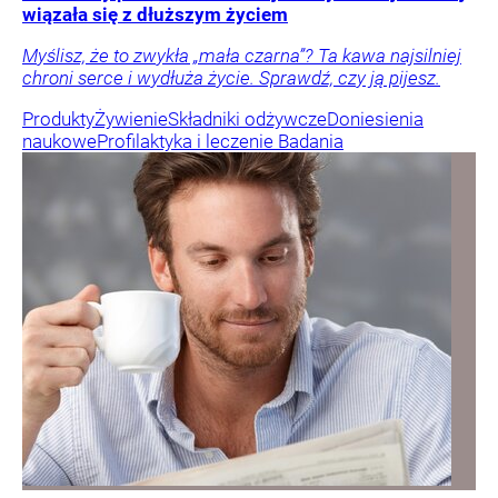
wiązała się z dłuższym życiem
Myślisz, że to zwykła „mała czarna”? Ta kawa najsilniej
chroni serce i wydłuża życie. Sprawdź, czy ją pijesz.
Produkty
Żywienie
Składniki odżywcze
Doniesienia
naukowe
Profilaktyka i leczenie
Badania