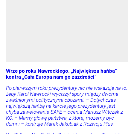
Wrze po roku Nawrockiego. „Największa hańba”
kontra „Cała Europa nam go zazdrości”
Po pierwszym roku prezydentury nic nie wskazuje na to,
żeby Karol Nawrocki wyciszył spory między dwoma
zwaśnionymi politycznymi obozami. – Dotychczas
największą hańbą na karcie jego prezydentury jest
chyba zawetowanie SAFE – ocenia Mariusz Witczak z
KO. – Mamy głowę państwa, z której możemy być
dumni – kontruje Marek Jakubiak z Rozwoju Plus.