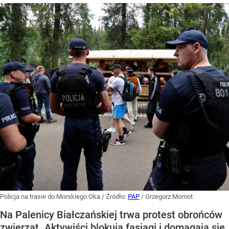
Policja na trasie do Morskiego Oka
/ Źródło:
PAP
/
Grzegorz Momot
Na Palenicy Białczańskiej trwa protest obrońców
zwierząt. Aktywiści blokują fasiągi i domagają się