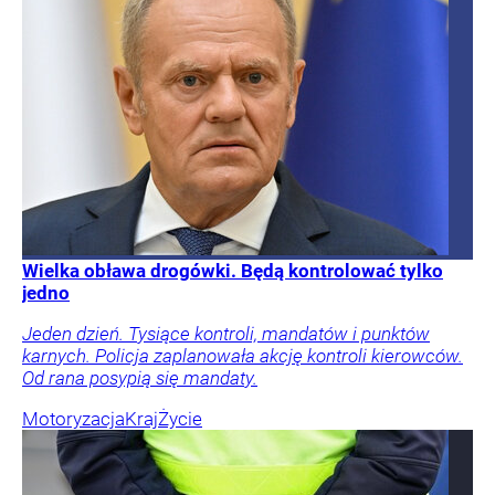
Wielka obława drogówki. Będą kontrolować tylko
jedno
Jeden dzień. Tysiące kontroli, mandatów i punktów
karnych. Policja zaplanowała akcję kontroli kierowców.
Od rana posypią się mandaty.
Motoryzacja
Kraj
Życie