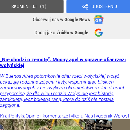
SKOMENTUJ
UDOSTĘPNIJ
1
Obserwuj nas
w
Google News
Dodaj jako
źródło w Google
„Nie chodzi o zemstę”. Mocny apel w sprawie ofiar rzezi
wołyńskiej
W Buenos Aires potomkowie ofiar rzezi wołyńskiej wciąż
pokazują rodzinne zdjęcia i listy, wspominając bliskich
zamordowanych z niezwykłym okrucieństwem. Ich dramat
przypomina, że dla wielu rodzin Wołyń nie jest historią
zamkniętą, lecz bolesną raną, która do dziś nie została
zagojona.
Kraj
Polityka
Opinie i komentarze
Tylko u Nas
Tygodnik Wprost