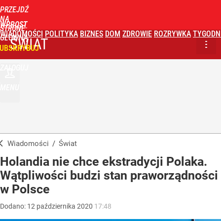
PRZEJDŹ
NA
WPROST
STRONĘ
WIADOMOŚCI
POLITYKA
BIZNES
DOM
ZDROWIE
ROZRYWKA
TYGODN
GŁÓWNĄ
ŚWIAT
UBSKRYBUJ
ZALOGUJ
MENU
Wiadomości
/
Świat
Holandia nie chce ekstradycji Polaka.
Wątpliwości budzi stan praworządności
w Polsce
Dodano:
12
października
2020
17:48