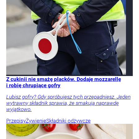
Z cukinii nie smażę placków. Dodaję mozzarellę
i robię chrupiące gofry
Lubisz gofry? Gdy spróbujesz tych przepadniesz. Jeden
wytrawny składnik sprawia, że smakują naprawdę
wyjątkowo.
Przepisy
Żywienie
Składniki odżywcze