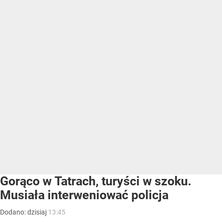
Gorąco w Tatrach, turyści w szoku.
Musiała interweniować policja
Dodano:
dzisiaj
13:45