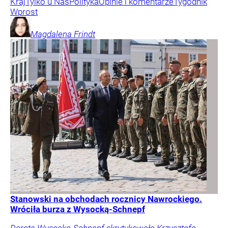
Kraj
Tylko u Nas
Polityka
Opinie i komentarze
Tygodnik
Wprost
Magdalena
Frindt
Stanowski na obchodach rocznicy Nawrockiego.
Wróciła burza z Wysocką-Schnepf