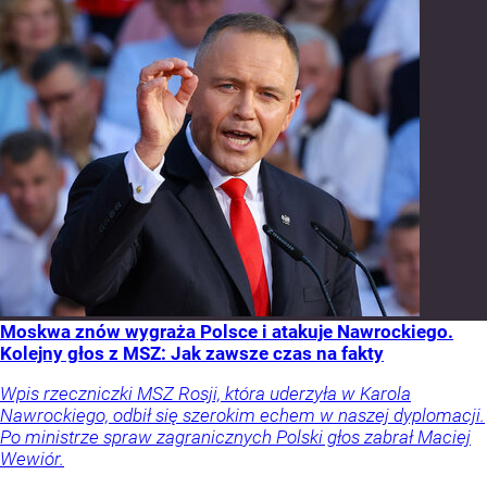
Moskwa znów wygraża Polsce i atakuje Nawrockiego.
Kolejny głos z MSZ: Jak zawsze czas na fakty
Wpis rzeczniczki MSZ Rosji, która uderzyła w Karola
Nawrockiego, odbił się szerokim echem w naszej dyplomacji.
Po ministrze spraw zagranicznych Polski głos zabrał Maciej
Wewiór.