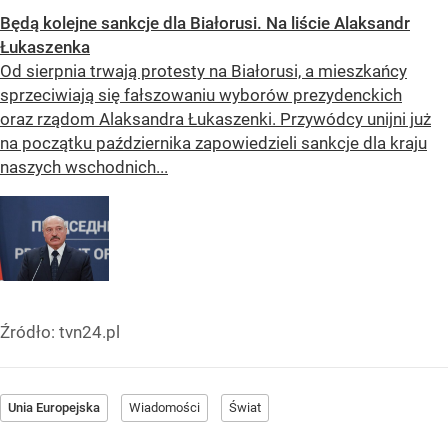
Będą kolejne sankcje dla Białorusi. Na liście Alaksandr
Łukaszenka
Od sierpnia trwają protesty na Białorusi, a mieszkańcy
sprzeciwiają się fałszowaniu wyborów prezydenckich
oraz rządom Alaksandra Łukaszenki. Przywódcy unijni już
na początku października zapowiedzieli sankcje dla kraju
naszych wschodnich...
Źródło:
tvn24.pl
Unia Europejska
Wiadomości
Świat