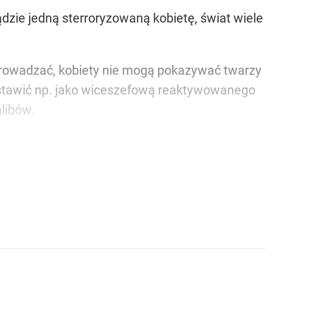
ądzie jedną sterroryzowaną kobietę, świat wiele
rowadzać, kobiety nie mogą pokazywać twarzy
stawić np. jako wiceszefową reaktywowanego
alibów.