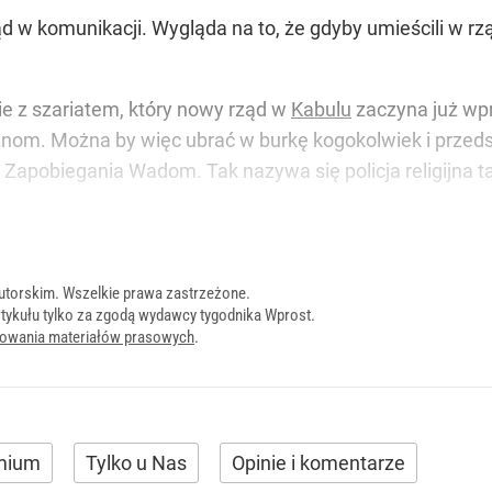
ąd w komunikacji. Wygląda na to, że gdyby umieścili w rz
ie z szariatem, który nowy rząd w
Kabulu
zaczyna już wp
nom. Można by więc ubrać w burkę kogokolwiek i przed
 Zapobiegania Wadom. Tak nazywa się policja religijna t
utorskim. Wszelkie prawa zastrzeżone.
tykułu tylko za zgodą wydawcy tygodnika Wprost.
onowania materiałów prasowych
.
mium
Tylko u Nas
Opinie i komentarze