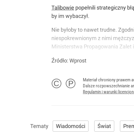
Talibowie
popełnili strategiczny bł
by im wybaczył.
Nie byłoby to nawet trudne. Zgodn
niespokrewnionym z nimi mężczyz
Ministerstwa Propagowania Zalet i
Źródło:
Wprost
© ℗
Materiał chroniony prawem a
Dalsze rozpowszechnianie ar
Regulamin i warunki licencj
Wiadomości
Świat
Pre