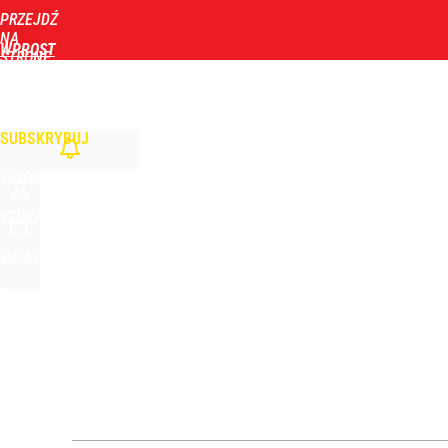
PRZEJDŹ
Udostępnij
3
Skomentuj
NA
WPROST
STRONĘ
GŁÓWNĄ
WIADOMOŚCI
POLITYKA
BIZNES
DOM
ZDROWIE
ROZRYWKA
TYGOD
Ziobro reaguje na ruch Tuska. Padła tajemnicza z
SUBSKRYBUJ
dodaj
ZALOGUJ
Farmacja: wzrost pod presją. co czeka branżę do 
SZUKAJ
MENU
1
Afront Morawieckiego wobec Nawrockiego? Jest o
1