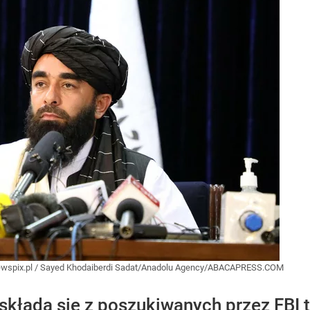
wspix.pl
/
Sayed Khodaiberdi Sadat/Anadolu Agency/ABACAPRESS.COM
kłada się z poszukiwanych przez FBI te