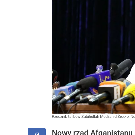
Rzecznik talibów Zabihullah Mudżahid
Źródło:
Ne
Nowy rząd Afganistanu s