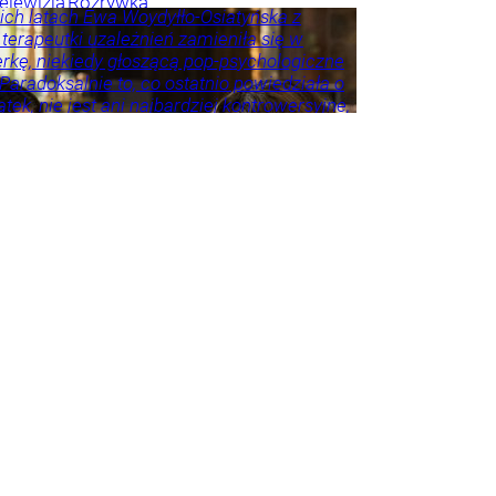
elewizja
Rozrywka
ich latach Ewa Woydyłło-Osiatyńska z
 terapeutki uzależnień zamieniła się w
erkę, niekiedy głoszącą pop-psychologiczne
 Paradoksalnie to, co ostatnio powiedziała o
tek, nie jest ani najbardziej kontrowersyjne,
roźniejsze. Problem w tym, że wszyscy
 że tego nie widzą.