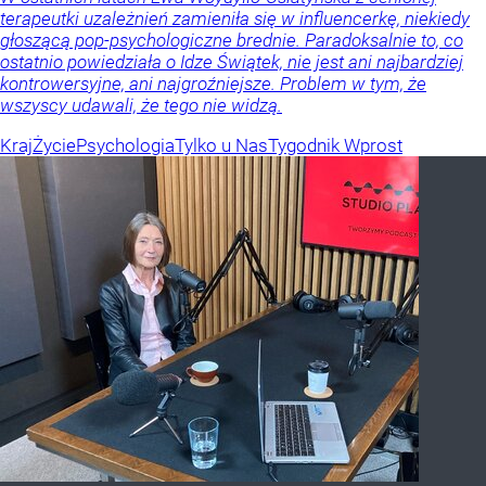
terapeutki uzależnień zamieniła się w influencerkę, niekiedy
głoszącą pop-psychologiczne brednie. Paradoksalnie to, co
ostatnio powiedziała o Idze Świątek, nie jest ani najbardziej
kontrowersyjne, ani najgroźniejsze. Problem w tym, że
wszyscy udawali, że tego nie widzą.
Kraj
Życie
Psychologia
Tylko u Nas
Tygodnik Wprost