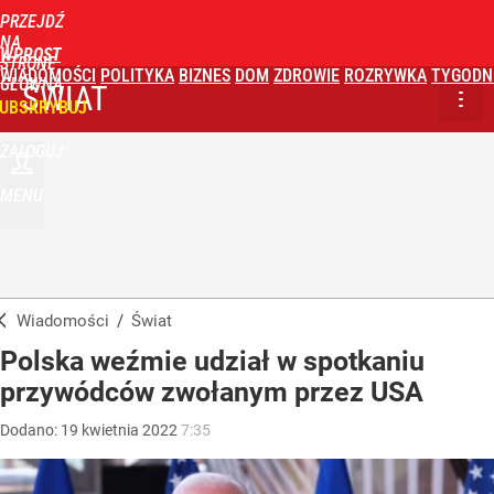
PRZEJDŹ
NA
WPROST
STRONĘ
WIADOMOŚCI
POLITYKA
BIZNES
DOM
ZDROWIE
ROZRYWKA
TYGODN
GŁÓWNĄ
ŚWIAT
UBSKRYBUJ
ZALOGUJ
MENU
Wiadomości
/
Świat
Polska weźmie udział w spotkaniu
przywódców zwołanym przez USA
Dodano:
19
kwietnia
2022
7:35