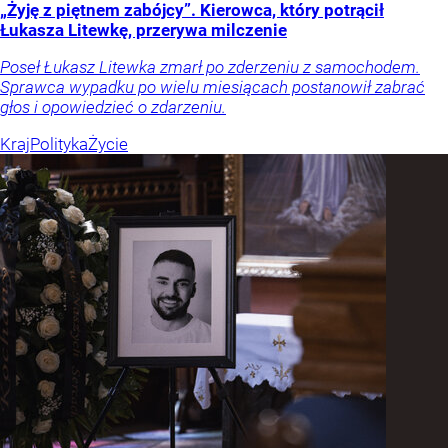
„Żyję z piętnem zabójcy”. Kierowca, który potrącił
Łukasza Litewkę, przerywa milczenie
Poseł Łukasz Litewka zmarł po zderzeniu z samochodem.
Sprawca wypadku po wielu miesiącach postanowił zabrać
głos i opowiedzieć o zdarzeniu.
Kraj
Polityka
Życie