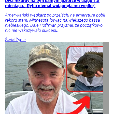
Dwa rekordy na tym samym jeziorze w ciągu 1,5
miesiąca. „Ryba niemal wciągnęła mu wędkę”
Amerykański wędkarz po przejściu na emeryturę pobił
rekord stanu Minnesota łowiąc największego bassa
niebieskiego. Dale Hoffman przyznał, że początkowo
nic nie wskazywało sukcesu.
Świat
Życie