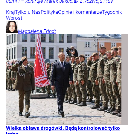
dumni – kontruje Marek Jakubiak z Rozwoju Plus.
Kraj
Tylko u Nas
Polityka
Opinie i komentarze
Tygodnik
Wprost
Magdalena
Frindt
Wielka obława drogówki. Będą kontrolować tylko
jedno