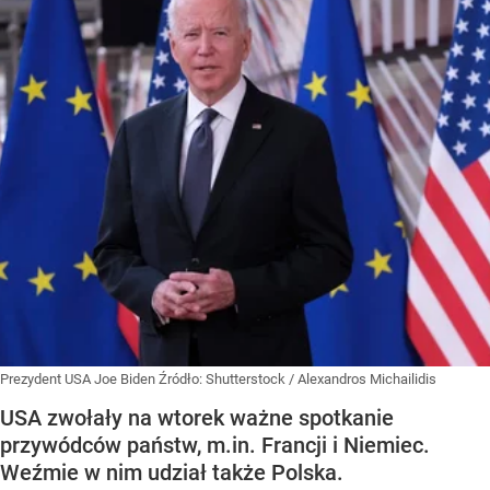
Prezydent USA Joe Biden
Źródło:
Shutterstock
/
Alexandros Michailidis
USA zwołały na wtorek ważne spotkanie
przywódców państw, m.in. Francji i Niemiec.
Weźmie w nim udział także Polska.