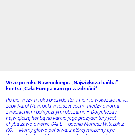
Wrze po roku Nawrockiego. „Największa hańba”
kontra „Cała Europa nam go zazdrości”
Po pierwszym roku prezydentury nic nie wskazuje na to,
żeby Karol Nawrocki wyciszył spory między dwoma
zwaśnionymi politycznymi obozami. – Dotychczas
największą hańbą na karcie jego prezydentury jest
chyba zawetowanie SAFE – ocenia Mariusz Witczak z
KO. – Mamy głowę państwa, z której możemy być