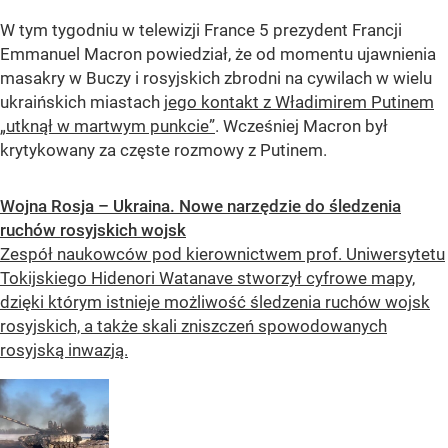
W tym tygodniu w telewizji France 5 prezydent Francji
Emmanuel Macron powiedział, że od momentu ujawnienia
masakry w Buczy i rosyjskich zbrodni na cywilach w wielu
ukraińskich miastach
jego kontakt z Władimirem Putinem
„utknął w martwym punkcie”
. Wcześniej Macron był
krytykowany za częste rozmowy z Putinem.
Wojna Rosja – Ukraina. Nowe narzędzie do śledzenia
ruchów rosyjskich wojsk
Zespół naukowców pod kierownictwem prof. Uniwersytetu
Tokijskiego Hidenori Watanave stworzył cyfrowe mapy,
dzięki którym istnieje możliwość śledzenia ruchów wojsk
rosyjskich, a także skali zniszczeń spowodowanych
rosyjską inwazją.