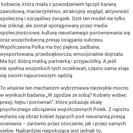
kobiecie, która miała z powodzeniem łączyć karierę
zawodową, macierzyństwo, atrakcyjny wygląd, aktywność
społeczną i szczęśliwy związek. Dziś ten model nie tylko
nie zniknął, ale został spotęgowany przez media
społecznościowe, kulturę nieustannego porównywania się
oraz wszechobecną presję osiągania sukcesu.
Współczesna Polka ma być piękna, zadbana,
wysportowana, przedsiębiorcza, emocjonalnie dojrzała.
Ma być dobrą matką, partnerką i przyjaciółką. A jeśli
nie spełnia wszystkich tych oczekiwań, często sama staje
się swoim najsurowszym sędzią.
To właśnie ten mechanizm wybrzmiewa niezwykle mocno
w wynikach badania „W zgodzie ze sobą? Kobiety wobec
presji, hejtu i porównań”, które pokazuje skalę
psychicznego obciążenia współczesnych Polek. Z raportu
wyłania się obraz kobiet żyjących pod nieustanną presją
oceniania – zarówno przez otoczenie, jak i przez samych
siebie. Najbardziej niepokojące jest jednak to,