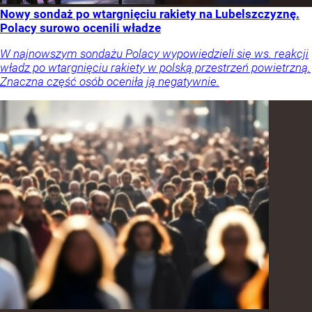
Nowy sondaż po wtargnięciu rakiety na Lubelszczyznę.
Polacy surowo ocenili władze
W najnowszym sondażu Polacy wypowiedzieli się ws. reakcji
władz po wtargnięciu rakiety w polską przestrzeń powietrzną.
Znaczna część osób oceniła ją negatywnie.