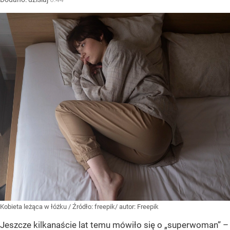
Kobieta leżąca w łóżku
/ Źródło:
freepik/ autor: Freepik
Jeszcze kilkanaście lat temu mówiło się o „superwoman” –