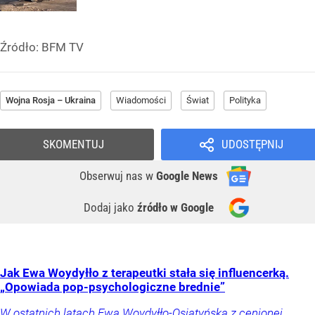
Źródło:
BFM TV
Wojna Rosja – Ukraina
Wiadomości
Świat
Polityka
SKOMENTUJ
UDOSTĘPNIJ
Obserwuj nas
w
Google News
Dodaj jako
źródło w Google
Jak Ewa Woydyłło z terapeutki stała się influencerką.
„Opowiada pop-psychologiczne brednie”
W ostatnich latach Ewa Woydyłło-Osiatyńska z cenionej