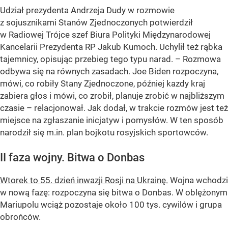
Udział prezydenta Andrzeja Dudy w rozmowie
z sojusznikami Stanów Zjednoczonych potwierdził
w Radiowej Trójce szef Biura Polityki Międzynarodowej
Kancelarii Prezydenta RP Jakub Kumoch. Uchylił też rąbka
tajemnicy, opisując przebieg tego typu narad. – Rozmowa
odbywa się na równych zasadach. Joe Biden rozpoczyna,
mówi, co robiły Stany Zjednoczone, później kazdy kraj
zabiera głos i mówi, co zrobił, planuje zrobić w najbliższym
czasie – relacjonował. Jak dodał, w trakcie rozmów jest też
miejsce na zgłaszanie inicjatyw i pomysłów. W ten sposób
narodził się m.in. plan bojkotu rosyjskich sportowców.
II faza wojny. Bitwa o Donbas
Wtorek to 55. dzień inwazji Rosji na Ukrainę.
Wojna wchodzi
w nową fazę: rozpoczyna się bitwa o Donbas. W oblężonym
Mariupolu wciąż pozostaje około 100 tys. cywilów i grupa
obrońców.