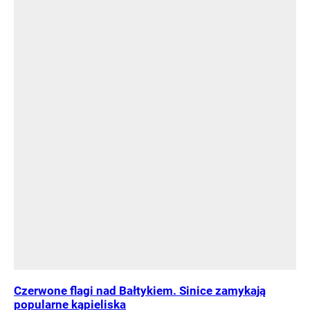
Czerwone flagi nad Bałtykiem. Sinice zamykają
popularne kąpieliska