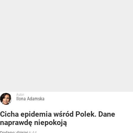
Autor:
Ilona Adamska
Cicha epidemia wśród Polek. Dane
naprawdę niepokoją
Dodano:
dzisiaj
6:44