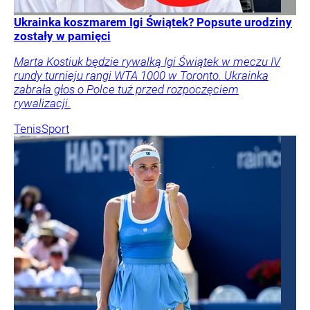
Ukrainka koszmarem Igi Świątek? Popsute urodziny
zostały w pamięci
Marta Kostiuk będzie rywalką Igi Świątek w meczu IV
rundy turnieju rangi WTA 1000 w Toronto. Ukrainka
zabrała głos o Polce tuż przed rozpoczęciem
rywalizacji.
Tenis
Sport